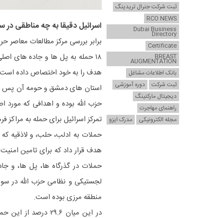
ثبت شرکت جنرال تریدینگ
RCO NEWS
اسرائیل دقیقا به چه مناطقی در س
Dubai Business
Directory
Certificate
BREAST
AUGMENTATION
هدف را به خود اختصاص داده است
بانک اطلاعات مشاغل
ثبت شرکت
دوره آموزشی
استان های دمشق و حومه آن پس از 
دیجیتال مارکتینگ
حزب الله بوده و اهدافی که مورد اص
راهنمای مهاجرت
تمرکز اسرائیل برای حمله به مراکز
مجله الکترونیکی
مدرک ایزو
حملات در گذرگاه ها، پل ها، و جا
لجستیکی و نظامی حزب الله در سور
منطقه مرزی بوده است.
در این میان ۲۹.۶ در