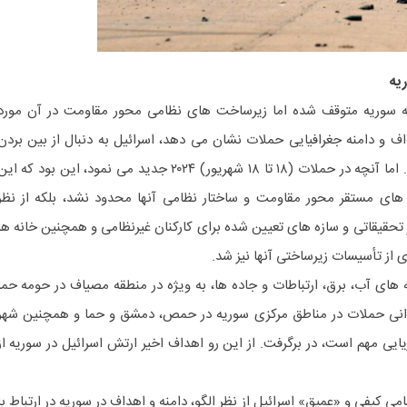
یه
ه سوریه متوقف شده اما زیرساخت های نظامی محور مقاومت در آن مورد
ف و دامنه جغرافیایی حملات نشان می دهد، اسرائیل به دنبال از بین بردن
توانایی نظامی محور مقاومت است. اما آنچه در حملات (۱۸ تا ۱۸ شهریور) ۲۰۲۴ جدید می نمود، این بود که ای
ی مستقر محور مقاومت و ساختار نظامی آنها محدود نشد، بلکه از نظر
حقیقاتی و سازه های تعیین شده برای کارکنان غیرنظامی و همچنین خانه ها
 از تأسیسات زیرساختی آنها نیز شد.
های آب، برق، ارتباطات و جاده ها، به ویژه در منطقه مصیاف در حومه حما
یدانی حملات در مناطق مرکزی سوریه در حمص، دمشق و حما و همچنین شهر
یی مهم است، در برگرفت. از این رو اهداف اخیر ارتش اسرائیل در سوریه از
 کیفی و «عمیق» اسرائیل از نظر الگو، دامنه و اهداف در سوریه در ارتباط با