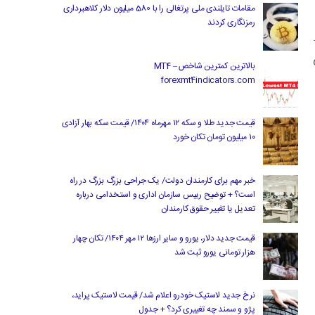
مقامات تایلندی ملی پرتغالی را با 580 میلیون دلار کلاهبرداری
رمزنگاری کردند
.
ی
بالاترین کمترین شاخص MT4 –
forexmt4indicators.com
قیمت جدید طلا و سکه ۱۲ مهرماه ۱۴۰۴/ قیمت سکه بهار آزادی
۱۰ میلیون تومان تکان خورد
خبر مهم برای کارمندان دولت/ یک جراحی بزرگ بزرگ در راه
است؟ + توضیح رییس سازمان اداری و استخدامی درباره
تعدیل یا تغییر حقوق کارمندان
قیمت جدید دلار، یورو و سایر ارزها ۱۲ مهر ۱۴۰۴/ تکان چهار
هزار تومانی یورو ثبت شد
نرخ جدید لاستیک خودرو اعلام شد/ قیمت لاستیک پراید،
پژو و سمند چه تغییری کرد؟ + جدول