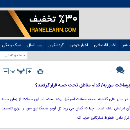
هنر
اخبار اقتصادی
اخبار خودرو
گردشگری
بین الملل
سبک زندگی
-
زیرساخت سوریه/ کدام مناطق تحت حمله قرار گرفتند؟
وریه در سال های گذشته صحنه حملات اسرائیل بوده است، اما این حملات از زمان حمله
ن افزایش یافته است، چرا که گمان می رود تل آویو هدفگذاری خود را برای تضعیف
رار دادن خطوط تدارکاتی حزب الله