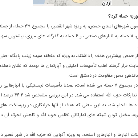
وریه حمله کرد؟
برابر بررسی مرکز مطالعات معاصر حرمون شهرهای استان حمص، به ویژه شهر القصیر، با مجموع ۳۷ حمله، از 
۱۸ حمله به پل ها و جاده های اصلی، ۱۱ حمله به انبارهای صنعتی، و ۶ حمله به گذرگاه های مرزی، بیشترین سه
.
حمص بیشترین هدف را داشتند، به ویژه که منطقه سیده زینب پایگاه اصلی
ابت قرار گرفتند اغلب تأسیسات امنیتی و آپارتمان ها بودند که نشان دهنده
 فرماندهی محور مقاومت در دمشق است.
حملات به ادلب، حلب، و لاذقیه که در مجموع ۷ حمله می شده است، عمدتا تأسیسات لجستیکی یا انبارهایی را
هدف قرار داد که برای تامین امنیت تدارکات حزب الله استفاده می شد. در این بررسی مشخص شد ۴۴.۴ د
ده ها انجام شد، به این معنی که هدف از آنها خرابکاری در زیرساخت های
یه، مختل کردن شبکه های تدارکاتی نظامی حزب الله و کاهش تحرک آن در
صد از این حملات انبارها و انبارهای اسلحه، به ویژه آنهایی که حزب الله در شهر قصیر در