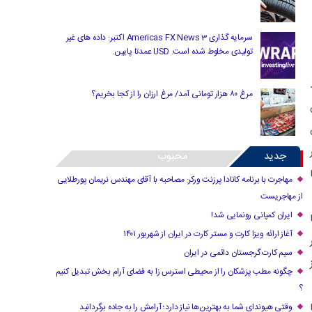
سرمایه گذاری Americas FX News 3 اکتبر: داده های غیر
تولیدی مخلوط شده است. USD عمدتا پایین.
مرغ ۸۰ هزار تومانی آمد/ مرغ ارزان را از کجا بخریم؟
ن
جدید
محبوب
مهاجرت با برنامه کانادا پرزنت ورکر: مصاحبه با آقای مهندس نریمان پورطلایی
از مهاجریست
ایران کمپانی رونمایی شد!
آغاز ارائه ویزا کارت و مستر کارت در ایران از شهریور ۱۴۰۱
سیم کارت گرجستان دائمی در ایران
چگونه مطب پزشکان را از محیطی استرس زا به فضای آرام بخش تبدیل کنیم
؟
وقتی هیوندای شما به بهترین‌ها نیاز دارد؛ آرامش را به جاده برگردانید