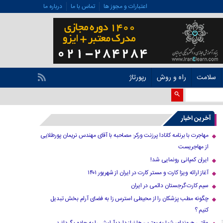
اعتبارات و مجوز ها
تماس با ما
درباره ما
سلامت
راه و روش
رپورتاژ
آخرین اخبار
مهاجرت با برنامه کانادا پرزنت ورکر: مصاحبه با آقای مهندس نریمان پورطلایی
از مهاجریست
ایران کمپانی رونمایی شد!
آغاز ارائه ویزا کارت و مستر کارت در ایران از شهریور ۱۴۰۱
سیم کارت گرجستان دائمی در ایران
چگونه مطب پزشکان را از محیطی استرس زا به فضای آرام بخش تبدیل
کنیم ؟