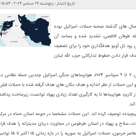
تاریخ انتشار : پنج‌شنبه 26 دسامبر 2024 - 15:53
سال های گذشته صحنه حملات اسرائیل بوده
له طوفان الاقصی، تشدید شده و بسامد آن
ی رود تل آویو هدفگذاری خود را برای تضعیف
ف قرار دادن خطوط تدارکاتی حزب الله لبنان
این در حالی است که در بازه زمانی ۷ تا ۹ سپتامبر ۲۰۲۴، هواپیماهای جنگی اسرائیل چندین حمله نظامی د
و این حملات از نظر اندازه و هدف مکان های هدف گرفته شده با حملات قبلی
کاربرد هواپیماها تا به کارگیری تعداد زیادی پهپاد توانست زیرساخت پدافند
کند.
یچیده» توصیف کرده اند. این حملات مشخصا در حومه استان حماه در مرکز
ت، سلاح و پهپاد در استان طرطوس در مجاورت دریای مدیترانه را هدف قرار
داد. در همین راستا مرکز مطالعات معاصر حرمون، حملات اسرائیل به سوریه را در بازه زمانی ۱۵ اکتبر تا 