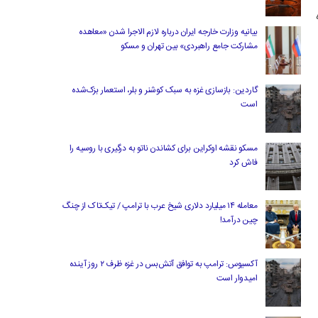
 بوده
بیانیه وزارت خارجه ایران درباره لازم‌ الاجرا شدن «معاهده
مشارکت جامع راهبردی» بین تهران و مسکو
گاردین: بازسازی غزه به سبک کوشنر و بلر، استعمار بزک‌شده
است
مسکو نقشه اوکراین برای کشاندن ناتو به درگیری با روسیه را
فاش کرد
معامله ۱۴ میلیارد دلاری شیخ عرب با ترامپ / تیک‌تاک از چنگ
چین درآمد!
آکسیوس: ترامپ به توافق آتش‌بس در غزه ظرف ۲ روز آینده
امیدوار است