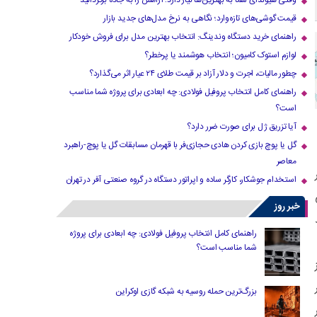
وقتی هیوندای شما به بهترین‌ها نیاز دارد؛ آرامش را به جاده برگردانید
قیمت گوشی‌های تازه‌وارد؛ نگاهی به نرخ مدل‌های جدید بازار
راهنمای خرید دستگاه وندینگ: انتخاب بهترین مدل برای فروش خودکار
لوازم استوک کامیون؛ انتخاب هوشمند یا پرخطر؟
چطور مالیات، اجرت و دلار آزاد بر قیمت طلای ۲۴ عیار اثر می‌گذارد؟
راهنمای کامل انتخاب پروفیل فولادی: چه ابعادی برای پروژه شما مناسب
است؟
آیا تزریق ژل برای صورت ضرر دارد​؟
گل یا پوچ بازی کردن هادی حجازی‌فر با قهرمان مسابقات گل یا پوچ-راهبرد
معاصر
ر
استخدام جوشکار، کارگر ساده و اپراتور دستگاه در گروه صنعتی آفر در تهران
خبر روز
راهنمای کامل انتخاب پروفیل فولادی: چه ابعادی برای پروژه
شما مناسب است؟
بزرگ‌ترین حمله روسیه به شبکه گازی اوکراین
۱۵ نوامبر