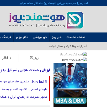
اخبار روز | خبر جدید ورزشی | قیمت روز طلا، دلار، سکه، خودرو
صفحه نخست
خبر روز
خبر ورزشی
تکنولوژی
فرهنگ و 
آغاز ارائه ویزا کارت و مستر کارت در ایران از شهریور ۱۴_
0 نظر
رپورتاژ
ارزیابی حملات هوایی اسرائیل به 
[ad_1] رسول سلیمی: جغرافیای س
طوفان الاقصی، تشدید شده و بسامد آ
محور مقاومت به رهبری ایران و هدف ق