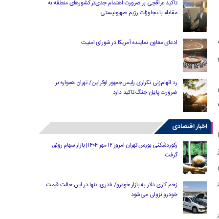
تاکید عراقچی بر ضرورت اهتمام جدی‌تر کشورهای منطقه به
مقابله با تجاوزات رژیم صهیونیستی
جمله
ادعای معاون نماینده آمریکا در شورای امنیت
م
رد اتهام‌زنی تکراری رئیس‌جمهور اوکراین/ تهران همواره بر
ضرورت پایان جنگ تاکید دارد
اخبار اقتصادی
رکوردشکنی بورس تهران امروز ۱۲ مهر ۱۴۰۴| بازار سهام رونق
رصد از
گرفت
زخم کاری دلار به بازار خودرو/ نادری: تنها در این حالت قیمت
خودرو نزولی می‌شود