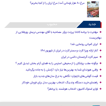
مرغ ۸۰ هزار تومانی آمد/ مرغ ارزان را از کجا بخریم؟
جدید
محبوب
مهاجرت با برنامه کانادا پرزنت ورکر: مصاحبه با آقای مهندس نریمان پورطلایی از
مهاجریست
ایران کمپانی رونمایی شد!
آغاز ارائه ویزا کارت و مستر کارت در ایران از شهریور ۱۴۰۱
سیم کارت گرجستان دائمی در ایران
چگونه مطب پزشکان را از محیطی استرس زا به فضای آرام بخش تبدیل کنیم ؟
وقتی هیوندای شما به بهترین‌ها نیاز دارد؛ آرامش را به جاده برگردانید
قیمت گوشی‌های تازه‌وارد؛ نگاهی به نرخ مدل‌های جدید بازار
راهنمای خرید دستگاه وندینگ: انتخاب بهترین مدل برای فروش خودکار
لوازم استوک کامیون؛ انتخاب هوشمند یا پرخطر؟