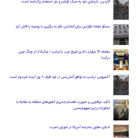
گاردین: بازسازی غزه به سبک کوشنر و بلر، استعمار بزک‌شده است
مسکو نقشه اوکراین برای کشاندن ناتو به درگیری با روسیه را فاش کرد
معامله ۱۴ میلیارد دلاری شیخ عرب با ترامپ / تیک‌تاک از چنگ چین
درآمد!
آکسیوس: ترامپ به توافق آتش‌بس در غزه ظرف ۲ روز آینده امیدوار است
تاکید عراقچی بر ضرورت اهتمام جدی‌تر کشورهای منطقه به مقابله با
تجاوزات رژیم صهیونیستی
ادعای معاون نماینده آمریکا در شورای امنیت