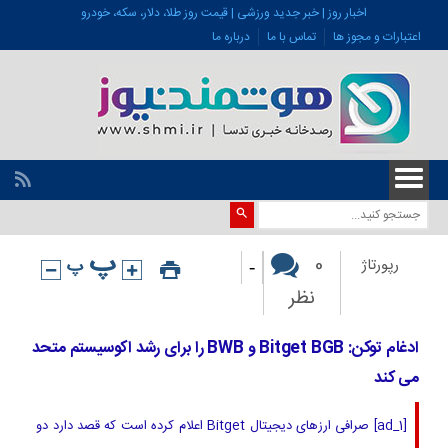
اخبار روز | خبر جدید ورزشی | قیمت روز طلا، دلار، سکه، خودرو
اعتبارات و مجوز ها
تماس با ما
درباره ما
-
0
رپورتاژ
نظر
ادغام توکن: Bitget BGB و BWB را برای رشد اکوسیستم متحد
می کند
[ad_1] صرافی ارزهای دیجیتال Bitget اعلام کرده است که قصد دارد دو