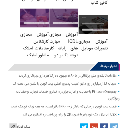
کافی شاپ
آموزش مجازی
آموزش مجازی
ICDL مهارت
کارشناس
آموزش مجازی
های رایانه کار
معاملات املاک_
تعمیرات موبایل
درجه یک و دو
مشاور املاک
اخبار مرتبط
مقامات تایلندی ملی پرتغالی را با 580 میلیون دلار کلاهبرداری رمزنگاری کردند
سرمایه گذار میلیاردر ری دالیو آسیب پذیری اصلی بیت کوین را نشان می دهد: کد
Fintech Onepay با حمایت والمارت برای راه اندازی خدمات تجارت و حضانت
رمزنگاری
قیمت بیت کوین در حالی که بالاتر از 122،000 دلار است ، به همه زمانه نزدیک است
Scroll USX ، یک نئودولار با قدرت ZK را برای پرداخت راه اندازی می کند
لینک کوتاه