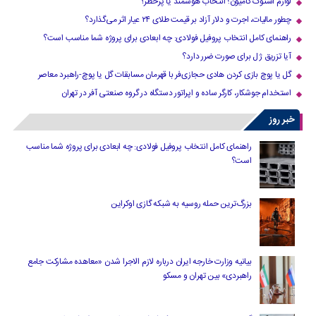
لوازم استوک کامیون؛ انتخاب هوشمند یا پرخطر؟
چطور مالیات، اجرت و دلار آزاد بر قیمت طلای ۲۴ عیار اثر می‌گذارد؟
راهنمای کامل انتخاب پروفیل فولادی: چه ابعادی برای پروژه شما مناسب است؟
آیا تزریق ژل برای صورت ضرر دارد​؟
گل یا پوچ بازی کردن هادی حجازی‌فر با قهرمان مسابقات گل یا پوچ-راهبرد معاصر
استخدام جوشکار، کارگر ساده و اپراتور دستگاه در گروه صنعتی آفر در تهران
خبر روز
راهنمای کامل انتخاب پروفیل فولادی: چه ابعادی برای پروژه شما مناسب
است؟
بزرگ‌ترین حمله روسیه به شبکه گازی اوکراین
بیانیه وزارت خارجه ایران درباره لازم‌ الاجرا شدن «معاهده مشارکت جامع
راهبردی» بین تهران و مسکو