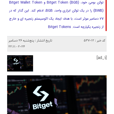
توکن بومی خود، Bitget Token (BGB) و Bitget Wallet Token
(BWB) را در یک توکن ابزاری واحد، BGB، ادغام کند. این گذار که در
27 دسامبر موثر است، با هدف ایجاد یک اکوسیستم زنجیره ای و خارج
از زنجیره یکپارچه است. Bitget Tokens
کد خبر : 537012
تاریخ انتشار : پنج‌شنبه 26 دسامبر
2024 - 22:11
[ad_1]