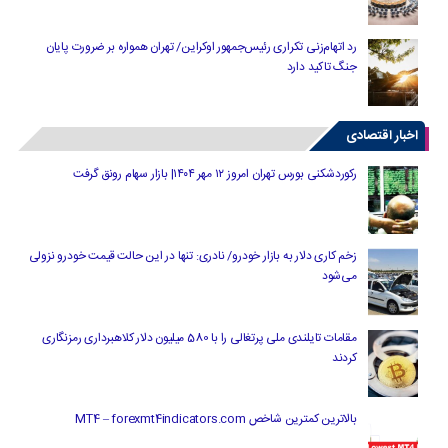
رد اتهام‌زنی تکراری رئیس‌جمهور اوکراین/ تهران همواره بر ضرورت پایان
جنگ تاکید دارد
اخبار اقتصادی
رکوردشکنی بورس تهران امروز ۱۲ مهر ۱۴۰۴| بازار سهام رونق گرفت
زخم کاری دلار به بازار خودرو/ نادری: تنها در این حالت قیمت خودرو نزولی
می‌شود
مقامات تایلندی ملی پرتغالی را با 580 میلیون دلار کلاهبرداری رمزنگاری
کردند
بالاترین کمترین شاخص MT4 – forexmt4indicators.com