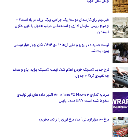
تومان تکان خورد
خبر مهم برای کارمندان دولت/ یک جراحی بزرگ بزرگ در راه است؟ +
توضیح رییس سازمان اداری و استخدامی درباره تعدیل یا تغییر حقوق
کارمندان
قیمت جدید دلار، یورو و سایر ارزها ۱۲ مهر ۱۴۰۴/ تکان چهار هزار تومانی
یورو ثبت شد
نرخ جدید لاستیک خودرو اعلام شد/ قیمت لاستیک پراید، پژو و سمند
چه تغییری کرد؟ + جدول
سرمایه گذاری Americas FX News 3 اکتبر: داده های غیر تولیدی
مخلوط شده است. USD عمدتا پایین.
مرغ ۸۰ هزار تومانی آمد/ مرغ ارزان را از کجا بخریم؟