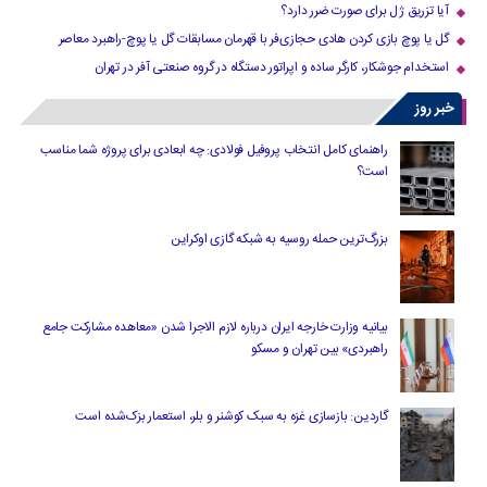
آیا تزریق ژل برای صورت ضرر دارد​؟
گل یا پوچ بازی کردن هادی حجازی‌فر با قهرمان مسابقات گل یا پوچ-راهبرد معاصر
استخدام جوشکار، کارگر ساده و اپراتور دستگاه در گروه صنعتی آفر در تهران
خبر روز
راهنمای کامل انتخاب پروفیل فولادی: چه ابعادی برای پروژه شما مناسب
است؟
بزرگ‌ترین حمله روسیه به شبکه گازی اوکراین
بیانیه وزارت خارجه ایران درباره لازم‌ الاجرا شدن «معاهده مشارکت جامع
راهبردی» بین تهران و مسکو
گاردین: بازسازی غزه به سبک کوشنر و بلر، استعمار بزک‌شده است