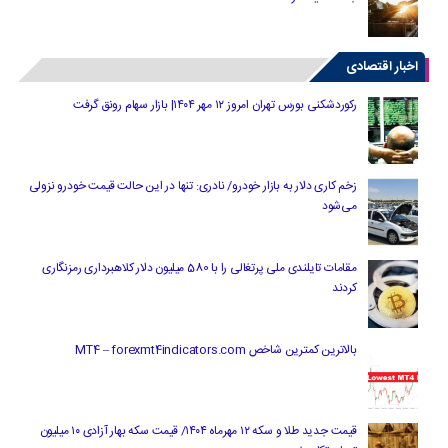
اخبار اقتصادی
رکوردشکنی بورس تهران امروز ۱۲ مهر ۱۴۰۴| بازار سهام رونق گرفت
زخم کاری دلار به بازار خودرو/ نادری: تنها در این حالت قیمت خودرو نزولی
می‌شود
مقامات تایلندی ملی پرتغالی را با 580 میلیون دلار کلاهبرداری رمزنگاری
کردند
بالاترین کمترین شاخص MT4 – forexmt4indicators.com
قیمت جدید طلا و سکه ۱۲ مهرماه ۱۴۰۴/ قیمت سکه بهار آزادی ۱۰ میلیون