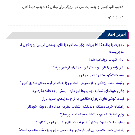
ذخیره نام، ایمیل و وبسایت من در مرورگر برای زمانی که دوباره دیدگاهی
می‌نویسم.
آخرین اخبار
مهاجرت با برنامه کانادا پرزنت ورکر: مصاحبه با آقای مهندس نریمان پورطلایی از
مهاجریست
ایران کمپانی رونمایی شد!
آغاز ارائه ویزا کارت و مستر کارت در ایران از شهریور ۱۴۰۱
سیم کارت گرجستان دائمی در ایران
چگونه مطب پزشکان را از محیطی استرس زا به فضای آرام بخش تبدیل کنیم ؟
وقتی هیوندای شما به بهترین‌ها نیاز دارد؛ آرامش را به جاده برگردانید
قیمت گوشی‌های تازه‌وارد؛ نگاهی به نرخ مدل‌های جدید بازار
راهنمای خرید دستگاه وندینگ: انتخاب بهترین مدل برای فروش خودکار
لوازم استوک کامیون؛ انتخاب هوشمند یا پرخطر؟
چطور مالیات، اجرت و دلار آزاد بر قیمت طلای ۲۴ عیار اثر می‌گذارد؟
راهنمای کامل انتخاب پروفیل فولادی: چه ابعادی برای پروژه شما مناسب است؟