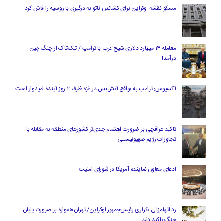
مسکو نقشه اوکراین برای کشاندن ناتو به درگیری با روسیه را فاش کرد
معامله ۱۴ میلیارد دلاری شیخ عرب با ترامپ / تیک‌تاک از چنگ چین
درآمد!
آکسیوس: ترامپ به توافق آتش‌بس در غزه ظرف ۲ روز آینده امیدوار است
تاکید عراقچی بر ضرورت اهتمام جدی‌تر کشورهای منطقه به مقابله با
تجاوزات رژیم صهیونیستی
ادعای معاون نماینده آمریکا در شورای امنیت
رد اتهام‌زنی تکراری رئیس‌جمهور اوکراین/ تهران همواره بر ضرورت پایان
جنگ تاکید دارد