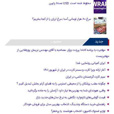
مخلوط شده است. USD عمدتا پایین.
مرغ ۸۰ هزار تومانی آمد/ مرغ ارزان را از کجا بخریم؟
جدید
محبوب
مهاجرت با برنامه کانادا پرزنت ورکر: مصاحبه با آقای مهندس نریمان پورطلایی از
مهاجریست
ایران کمپانی رونمایی شد!
آغاز ارائه ویزا کارت و مستر کارت در ایران از شهریور ۱۴۰۱
سیم کارت گرجستان دائمی در ایران
چگونه مطب پزشکان را از محیطی استرس زا به فضای آرام بخش تبدیل کنیم ؟
وقتی هیوندای شما به بهترین‌ها نیاز دارد؛ آرامش را به جاده برگردانید
قیمت گوشی‌های تازه‌وارد؛ نگاهی به نرخ مدل‌های جدید بازار
راهنمای خرید دستگاه وندینگ: انتخاب بهترین مدل برای فروش خودکار
لوازم استوک کامیون؛ انتخاب هوشمند یا پرخطر؟