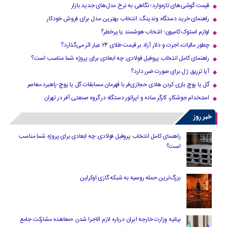
قیمت گوشی‌های تازه‌وارد؛ نگاهی به نرخ مدل‌های جدید بازار
راهنمای خرید دستگاه وندینگ: انتخاب بهترین مدل برای فروش خودکار
لوازم استوک کامیون؛ انتخاب هوشمند یا پرخطر؟
چطور مالیات، اجرت و دلار آزاد بر قیمت طلای ۲۴ عیار اثر می‌گذارد؟
راهنمای کامل انتخاب پروفیل فولادی: چه ابعادی برای پروژه شما مناسب است؟
آیا تزریق ژل برای صورت ضرر دارد​؟
گل یا پوچ بازی کردن هادی حجازی‌فر با قهرمان مسابقات گل یا پوچ-راهبرد معاصر
استخدام جوشکار، کارگر ساده و اپراتور دستگاه در گروه صنعتی آفر در تهران
خبر روز
راهنمای کامل انتخاب پروفیل فولادی: چه ابعادی برای پروژه شما مناسب
است؟
بزرگ‌ترین حمله روسیه به شبکه گازی اوکراین
بیانیه وزارت خارجه ایران درباره لازم‌ الاجرا شدن «معاهده مشارکت جامع