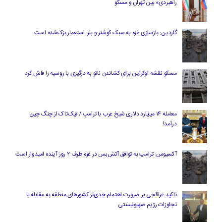
راهبردی» بین تهران و مسکو
گاردین: بازسازی غزه به سبک کوشنر و بلر، استعمار بزک‌شده است
مسکو نقشه اوکراین برای کشاندن ناتو به درگیری با روسیه را فاش کرد
معامله ۱۴ میلیارد دلاری شیخ عرب با ترامپ / تیک‌تاک از چنگ چین
درآمد!
آکسیوس: ترامپ به توافق آتش‌بس در غزه ظرف ۲ روز آینده امیدوار است
تاکید عراقچی بر ضرورت اهتمام جدی‌تر کشورهای منطقه به مقابله با
تجاوزات رژیم صهیونیستی