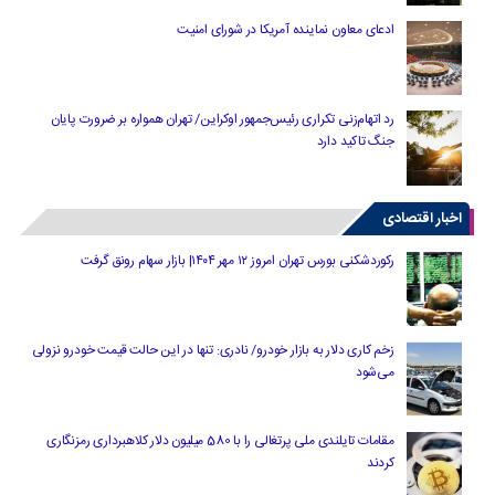
ادعای معاون نماینده آمریکا در شورای امنیت
رد اتهام‌زنی تکراری رئیس‌جمهور اوکراین/ تهران همواره بر ضرورت پایان
جنگ تاکید دارد
اخبار اقتصادی
رکوردشکنی بورس تهران امروز ۱۲ مهر ۱۴۰۴| بازار سهام رونق گرفت
زخم کاری دلار به بازار خودرو/ نادری: تنها در این حالت قیمت خودرو نزولی
می‌شود
مقامات تایلندی ملی پرتغالی را با 580 میلیون دلار کلاهبرداری رمزنگاری
کردند