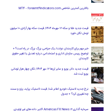
بالاترین کمترین شاخص MT4 – forexmt4indicators.com
قیمت جدید طلا و سکه ۱۲ مهرماه ۱۴۰۴/ قیمت سکه بهار آزادی ۱۰ میلیون
تومان تکان خورد
خبر مهم برای کارمندان دولت/ یک جراحی بزرگ بزرگ در راه است؟ +
توضیح رییس سازمان اداری و استخدامی درباره تعدیل یا تغییر حقوق
کارمندان
قیمت جدید دلار، یورو و سایر ارزها ۱۲ مهر ۱۴۰۴/ تکان چهار هزار تومانی
یورو ثبت شد
نرخ جدید لاستیک خودرو اعلام شد/ قیمت لاستیک پراید، پژو و سمند
چه تغییری کرد؟ + جدول
سرمایه گذاری Americas FX News 3 اکتبر: داده های غیر تولیدی