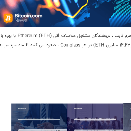
هفته اتریوم: پایین آمدن قیمت ، اهرم ثابت ، فروشندگان مشغول معاملات آتی Ethereum (ETH) با بهر
(OI) در حدود 64.57 میلیارد دلار (14.43 میلیون ETH) در هر Coinglass ، صعود می کنند تا ماه سپتامبر ب