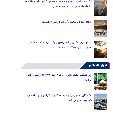
تاکید عراقچی بر ضرورت اهتمام جدی‌تر کشورهای منطقه به
مقابله با تجاوزات رژیم صهیونیستی
ادعای معاون نماینده آمریکا در شورای امنیت
رد اتهام‌زنی تکراری رئیس‌جمهور اوکراین/ تهران همواره بر
ضرورت پایان جنگ تاکید دارد
اخبار اقتصادی
رکوردشکنی بورس تهران امروز ۱۲ مهر ۱۴۰۴| بازار سهام رونق
گرفت
زخم کاری دلار به بازار خودرو/ نادری: تنها در این حالت قیمت
خودرو نزولی می‌شود