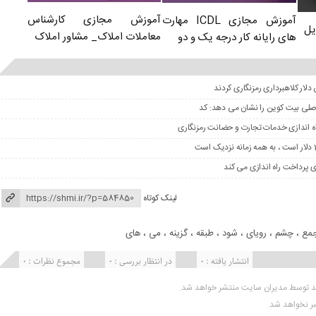
آموزش مجازی کارشناس
آموزش مجازی ICDL مهارت
یل
معاملات املاک_ مشاور املاک
های رایانه کار درجه یک و دو
 اصلی بیت کوین را نشان می دهد: کد
لینک کوتاه
مع
،
چشم
،
رویای
،
شود
،
طبقه
،
گزینه
،
می
،
های
انتشار یافته : 0
در انتظار بررسی : 0
مجموع نظرات : 0
ید توسط مدیران سایت منتشر خواهد شد.
شر نخواهد شد.