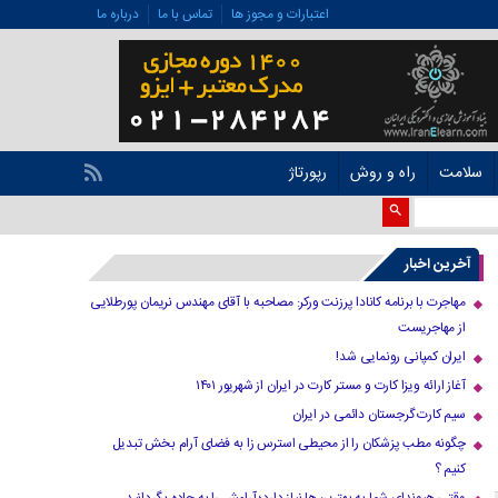
اعتبارات و مجوز ها
تماس با ما
درباره ما
سلامت
راه و روش
رپورتاژ
آخرین اخبار
مهاجرت با برنامه کانادا پرزنت ورکر: مصاحبه با آقای مهندس نریمان پورطلایی
از مهاجریست
ایران کمپانی رونمایی شد!
آغاز ارائه ویزا کارت و مستر کارت در ایران از شهریور ۱۴۰۱
سیم کارت گرجستان دائمی در ایران
چگونه مطب پزشکان را از محیطی استرس زا به فضای آرام بخش تبدیل
کنیم ؟