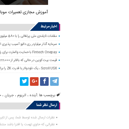
آموزش مجازی تعمیرات موبا
اخبار مرتبط
مقامات تایلندی ملی پرتغالی را با 580 میلیون دلار کلاهبرداری رمزنگاری کردند
سرمایه گذار میلیاردر ری دالیو آسیب پذیری
Fintech Onepay با حمایت والمارت برای راه اندازی خدمات تجارت و حضانت رمزنگاری
قیمت بیت کوین در حالی که بالاتر از 122،000 دلار است ، به همه زمانه نزدیک است
Scroll USX ، یک نئودولار با قدرت ZK را برای پرداخت راه اندازی می کند
برچسب ها :
آینده
،
اتریوم
،
جریان
،
ج
ارسال نظر شما
نظرات ارسال شده توسط شما، پس از تای
نظراتی که حاوی تهمت یا افترا باشد منت