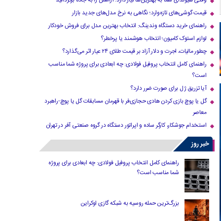
وقتی هیوندای شما به بهترین‌ها نیاز دارد؛ آرامش را به جاده برگردانید
قیمت گوشی‌های تازه‌وارد؛ نگاهی به نرخ مدل‌های جدید بازار
راهنمای خرید دستگاه وندینگ: انتخاب بهترین مدل برای فروش خودکار
لوازم استوک کامیون؛ انتخاب هوشمند یا پرخطر؟
چطور مالیات، اجرت و دلار آزاد بر قیمت طلای ۲۴ عیار اثر می‌گذارد؟
راهنمای کامل انتخاب پروفیل فولادی: چه ابعادی برای پروژه شما مناسب
است؟
آیا تزریق ژل برای صورت ضرر دارد​؟
گل یا پوچ بازی کردن هادی حجازی‌فر با قهرمان مسابقات گل یا پوچ-راهبرد
معاصر
استخدام جوشکار، کارگر ساده و اپراتور دستگاه در گروه صنعتی آفر در تهران
خبر روز
راهنمای کامل انتخاب پروفیل فولادی: چه ابعادی برای پروژه
شما مناسب است؟
بزرگ‌ترین حمله روسیه به شبکه گازی اوکراین