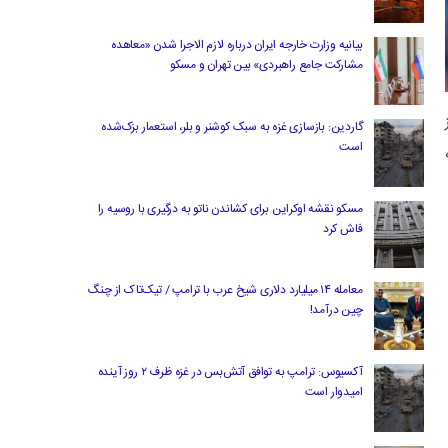
بیانیه وزارت خارجه ایران درباره لازم‌ الاجرا شدن «معاهده
مشارکت جامع راهبردی» بین تهران و مسکو
ه باز
گاردین: بازسازی غزه به سبک کوشنر و بلر، استعمار بزک‌شده
است
ه
مسکو نقشه اوکراین برای کشاندن ناتو به درگیری با روسیه را
فاش کرد
معامله ۱۴ میلیارد دلاری شیخ عرب با ترامپ / تیک‌تاک از چنگ
چین درآمد!
آکسیوس: ترامپ به توافق آتش‌بس در غزه ظرف ۲ روز آینده
امیدوار است