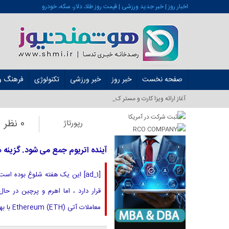
اخبار روز | خبر جدید ورزشی | قیمت روز طلا، دلار، سکه، خودرو
صفحه نخست
خبر روز
خبر ورزشی
تکنولوژی
فرهنگ و 
آغاز ارائه ویزا کارت و مستر کارت در ایران ا_
0 نظر
رپورتاژ
آینده اتریوم جمع می شود. گزینه های جریان چشم 
قرار دارد ، اما اهرم و پرچین در ح
معاملات آتی Ethereum (ETH) با بهره باز (OI) در