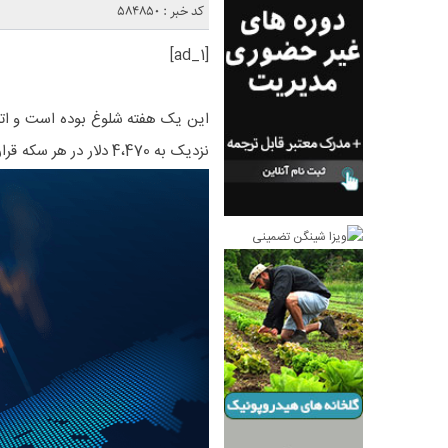
کد خبر : 584850
[ad_1]
نزدیک به 4،470 دلار در 