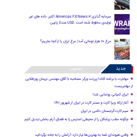
سرمایه گذاری Americas FX News 3 اکتبر: داده های غیر
تولیدی مخلوط شده است. USD عمدتا پایین.
مرغ ۸۰ هزار تومانی آمد/ مرغ ارزان را از کجا بخریم؟
جدید
محبوب
مهاجرت با برنامه کانادا پرزنت ورکر: مصاحبه با آقای مهندس نریمان پورطلایی
از مهاجریست
ایران کمپانی رونمایی شد!
آغاز ارائه ویزا کارت و مستر کارت در ایران از شهریور ۱۴۰۱
سیم کارت گرجستان دائمی در ایران
چگونه مطب پزشکان را از محیطی استرس زا به فضای آرام بخش تبدیل کنیم
؟
وقتی هیوندای شما به بهترین‌ها نیاز دارد؛ آرامش را به جاده برگردانید