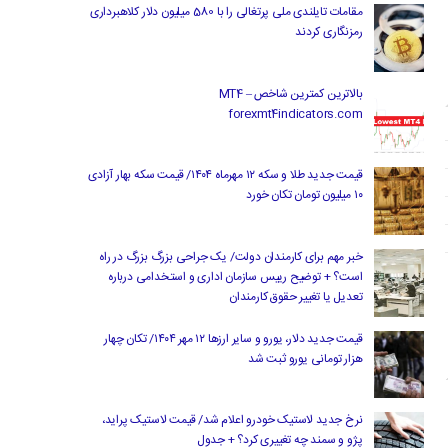
مقامات تایلندی ملی پرتغالی را با 580 میلیون دلار کلاهبرداری
رمزنگاری کردند
بالاترین کمترین شاخص MT4 –
forexmt4indicators.com
قیمت جدید طلا و سکه ۱۲ مهرماه ۱۴۰۴/ قیمت سکه بهار آزادی
۱۰ میلیون تومان تکان خورد
خبر مهم برای کارمندان دولت/ یک جراحی بزرگ بزرگ در راه
است؟ + توضیح رییس سازمان اداری و استخدامی درباره
تعدیل یا تغییر حقوق کارمندان
قیمت جدید دلار، یورو و سایر ارزها ۱۲ مهر ۱۴۰۴/ تکان چهار
هزار تومانی یورو ثبت شد
نرخ جدید لاستیک خودرو اعلام شد/ قیمت لاستیک پراید،
پژو و سمند چه تغییری کرد؟ + جدول