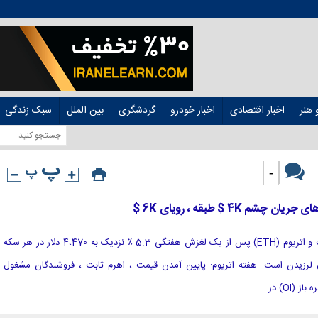
هنر
اخبار اقتصادی
اخبار خودرو
گردشگری
بین الملل
سبک زندگی
-
4K $ طبقه ، رویای 6K $
[ad_1] این یک هفته شلوغ بوده است و اتریوم (ETH) پس از یک لغزش هفتگی 5.3 ٪ نزدیک به 4،470 دلار در هر سکه
ال لرزیدن است. هفته اتریوم: پایین آمدن قیمت ، اهرم ثابت ، فروشندگان مشغول