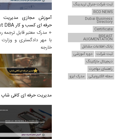
ثبت شرکت جنرال تریدینگ
RCO NEWS
آموزش مجازی مدیریت ع
Dubai Business
Directory
حرفه ای کسب و کار Post DBA
Certificate
+ مدرک معتبر قابل ترجمه ر
BREAST
AUGMENTATION
با مهر دادگستری و وزارت ا
بانک اطلاعات مشاغل
خارجه
ثبت شرکت
دوره آموزشی
دیجیتال مارکتینگ
راهنمای مهاجرت
مجله الکترونیکی
مدرک ایزو
مدیریت حرفه ای کافی شاپ