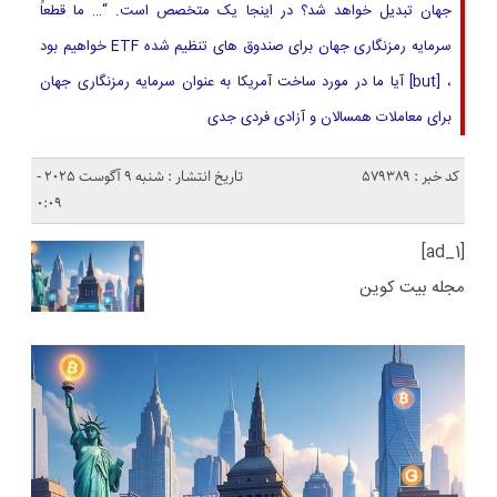
جهان تبدیل خواهد شد؟ در اینجا یک متخصص است. “… ما قطعاً
سرمایه رمزنگاری جهان برای صندوق های تنظیم شده ETF خواهیم بود
، [but] آیا ما در مورد ساخت آمریکا به عنوان سرمایه رمزنگاری جهان
برای معاملات همسالان و آزادی فردی جدی
کد خبر : 579389
تاریخ انتشار : شنبه 9 آگوست 2025 -
0:09
[ad_1]
مجله بیت کوین