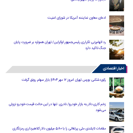
ادعای معاون نماینده آمریکا در شورای امنیت
رد اتهام‌زنی تکراری رئیس‌جمهور اوکراین/ تهران همواره بر ضرورت پایان
جنگ تاکید دارد
اخبار اقتصادی
رکوردشکنی بورس تهران امروز ۱۲ مهر ۱۴۰۴| بازار سهام رونق گرفت
زخم کاری دلار به بازار خودرو/ نادری: تنها در این حالت قیمت خودرو نزولی
می‌شود
مقامات تایلندی ملی پرتغالی را با 580 میلیون دلار کلاهبرداری رمزنگاری