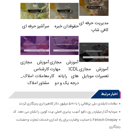
مدیریت حرفه ای
حقوقدان خبره
سرآشپز حرفه ای
کافی شاپ
آموزش مجازی
آموزش مجازی
ICDL مهارت
کارشناس
آموزش مجازی
های رایانه کار
معاملات املاک_
تعمیرات موبایل
درجه یک و دو
مشاور املاک
اخبار مرتبط
مقامات تایلندی ملی پرتغالی را با 580 میلیون دلار کلاهبرداری رمزنگاری کردند
سرمایه گذار میلیاردر ری دالیو آسیب پذیری اصلی بیت کوین را نشان می دهد: کد
Fintech Onepay با حمایت والمارت برای راه اندازی خدمات تجارت و حضانت
رمزنگاری