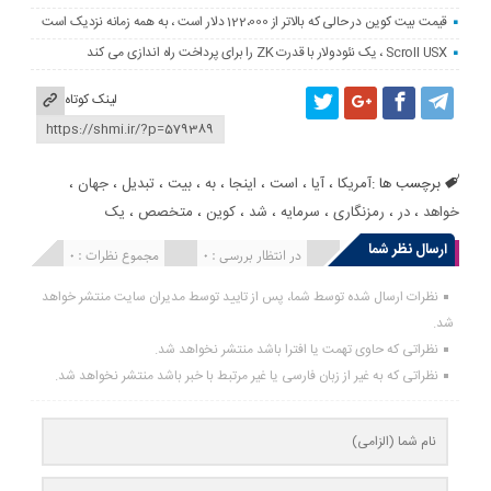
قیمت بیت کوین در حالی که بالاتر از 122،000 دلار است ، به همه زمانه نزدیک است
Scroll USX ، یک نئودولار با قدرت ZK را برای پرداخت راه اندازی می کند
لینک کوتاه
برچسب ها :
آمریکا
،
آیا
،
است
،
اینجا
،
به
،
بیت
،
تبدیل
،
جهان
،
خواهد
،
در
،
رمزنگاری
،
سرمایه
،
شد
،
کوین
،
متخصص
،
یک
ارسال نظر شما
انتشار یافته : 0
در انتظار بررسی : 0
مجموع نظرات : 0
نظرات ارسال شده توسط شما، پس از تایید توسط مدیران سایت منتشر خواهد
شد.
نظراتی که حاوی تهمت یا افترا باشد منتشر نخواهد شد.
نظراتی که به غیر از زبان فارسی یا غیر مرتبط با خبر باشد منتشر نخواهد شد.