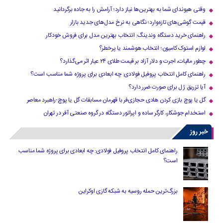
وقتی هیوندای شما به بهترین‌ها نیاز دارد؛ آرامش را به جاده برگردانید
قیمت گوشی‌های تازه‌وارد؛ نگاهی به نرخ مدل‌های جدید بازار
راهنمای خرید دستگاه وندینگ: انتخاب بهترین مدل برای فروش خودکار
لوازم استوک کامیون؛ انتخاب هوشمند یا پرخطر؟
چطور مالیات، اجرت و دلار آزاد بر قیمت طلای ۲۴ عیار اثر می‌گذارد؟
راهنمای کامل انتخاب پروفیل فولادی: چه ابعادی برای پروژه شما مناسب است؟
آیا تزریق ژل برای صورت ضرر دارد​؟
گل یا پوچ بازی کردن هادی حجازی‌فر با قهرمان مسابقات گل یا پوچ-راهبرد معاصر
استخدام جوشکار، کارگر ساده و اپراتور دستگاه در گروه صنعتی آفر در تهران
خبر روز
راهنمای کامل انتخاب پروفیل فولادی: چه ابعادی برای پروژه شما مناسب
است؟
بزرگ‌ترین حمله روسیه به شبکه گازی اوکراین