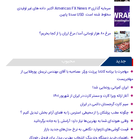
سرمایه گذاری Americas FX News 3 اکتبر: داده های غیر تولیدی
مخلوط شده است. USD عمدتا پایین.
مرغ ۸۰ هزار تومانی آمد/ مرغ ارزان را از کجا بخریم؟
جدید
محبوب
مهاجرت با برنامه کانادا پرزنت ورکر: مصاحبه با آقای مهندس نریمان پورطلایی از
مهاجریست
ایران کمپانی رونمایی شد!
آغاز ارائه ویزا کارت و مستر کارت در ایران از شهریور ۱۴۰۱
سیم کارت گرجستان دائمی در ایران
چگونه مطب پزشکان را از محیطی استرس زا به فضای آرام بخش تبدیل کنیم ؟
وقتی هیوندای شما به بهترین‌ها نیاز دارد؛ آرامش را به جاده برگردانید
قیمت گوشی‌های تازه‌وارد؛ نگاهی به نرخ مدل‌های جدید بازار
راهنمای خرید دستگاه وندینگ: انتخاب بهترین مدل برای فروش خودکار