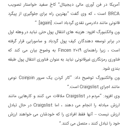
آمریكا در فن آوری مالی دیجیتال” كاخ سفید خواستار تصویب
BRCA است ، كه وی گفت “بهترین راه برای جلوگیری از پیگرد
قانونی مانند دادرسی نقدی گردباد است. [again]. “
ون والکنبورگ افزود: هزینه های انتقال پول حتی نباید در وهله اول
در برابر توسعه دهندگان کیف پول گردباد و سامورایی قرار گرفته
است ، زیرا راهنمای Fincen 2019 به وضوح بیان می کند که
فناوری رمزنگاری غیرقانونی نباید به عنوان فناوری انتقال پول طبقه
بندی شود.
ون والکنبورگ توضیح داد: “کار کردن یک سرور Coinjoin نوعی
مانند اجرای Craigslist است.”
وی افزود: “مردم در Craigslist ملاقات می کنند و کارهایی مانند
ارزش مبادله را انجام می دهند ، اما Craigslist در حال تبادل
ارزش نیست – آنها فقط افرادی را که خودشان می خواهند ارزش
خود را تبادل کنند ، متصل می کنند.”