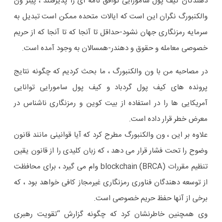
دهندگان کیف پول سامورایی توافق نامه ای را پذیرفتند ، پیتر ون
والکنبورگ نگران این است که ایالات متحده ممکن است تبدیل به
سرمایه رمزنگاری جهان نشود-حداقل تا آنجا که تا آنجا که از حریم
خصوصی معامله و حقوق و دهندر-همسالان به وجود آمده است.
در مصاحبه من با ون والکنبورگ ، ما بحث کردیم که چگونه نتایج
پرونده های کیف پول گردباد و کیف پول سامورایی توانایی
آمریکایی ها را در استفاده از بیت کوین و رمزنگاری ناشناس در
معرض خطر قرار داده است.
علاوه بر این ، ون والکنبورگ مطرح کرد که آیا قوانینی مانند قانون
وضوح را تحت فشار قرار می دهد ، که زبان کلیدی را از قانون یقین
تنظیم مقررات blockchain (BRCA) وام می گیرد ، برای محافظت
از توسعه دهندگان فناوری رمزنگاری غیرمجاز کافی خواهد بود ، که
برخی از آنها حفظ حریم خصوصی است.
وی همچنین خاطرنشان كرد كه چگونه گزارش “تقویت رهبری