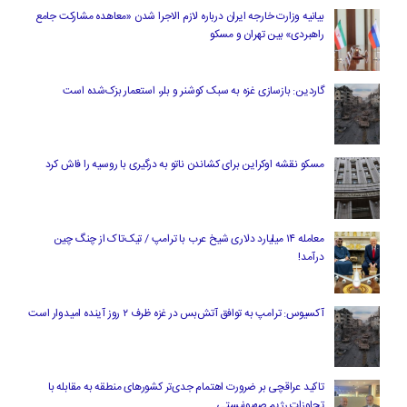
بیانیه وزارت خارجه ایران درباره لازم‌ الاجرا شدن «معاهده مشارکت جامع
راهبردی» بین تهران و مسکو
گاردین: بازسازی غزه به سبک کوشنر و بلر، استعمار بزک‌شده است
مسکو نقشه اوکراین برای کشاندن ناتو به درگیری با روسیه را فاش کرد
معامله ۱۴ میلیارد دلاری شیخ عرب با ترامپ / تیک‌تاک از چنگ چین
درآمد!
آکسیوس: ترامپ به توافق آتش‌بس در غزه ظرف ۲ روز آینده امیدوار است
تاکید عراقچی بر ضرورت اهتمام جدی‌تر کشورهای منطقه به مقابله با
تجاوزات رژیم صهیونیستی