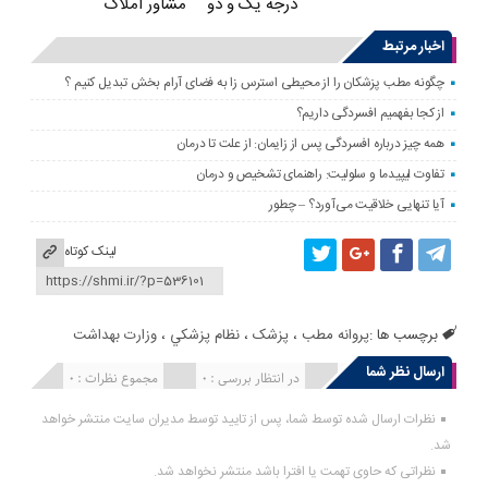
درجه یک و دو
مشاور املاک
اخبار مرتبط
چگونه مطب پزشکان را از محیطی استرس زا به فضای آرام بخش تبدیل کنیم ؟
از کجا بفهمیم افسردگی داریم؟
همه چیز درباره افسردگی پس از زایمان: از علت تا درمان
تفاوت لیپیدما و سلولیت: راهنمای تشخیص و درمان
آیا تنهایی خلاقیت می‌آورد؟ – چطور
لینک کوتاه
برچسب ها :
پروانه مطب
،
پزشک
،
نظام پزشكي
،
وزارت بهداشت
ارسال نظر شما
انتشار یافته : 0
در انتظار بررسی : 0
مجموع نظرات : 0
نظرات ارسال شده توسط شما، پس از تایید توسط مدیران سایت منتشر خواهد
شد.
نظراتی که حاوی تهمت یا افترا باشد منتشر نخواهد شد.