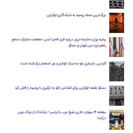
بزرگ‌ترین حمله روسیه به شبکه گازی اوکراین
بیانیه وزارت خارجه ایران درباره لازم‌ الاجرا شدن «معاهده مشارکت جامع
راهبردی» بین تهران و مسکو
گاردین: بازسازی غزه به سبک کوشنر و بلر، استعمار بزک‌شده است
مسکو نقشه اوکراین برای کشاندن ناتو به درگیری با روسیه را فاش کرد
معامله ۱۴ میلیارد دلاری شیخ عرب با ترامپ / تیک‌تاک از چنگ چین
درآمد!