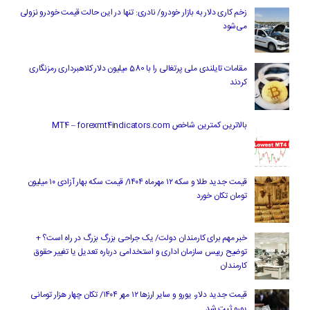
زخم کاری دلار به بازار خودرو/ نادری: تنها در این حالت قیمت خودرو نزولی
می‌شود
مقامات تایلندی ملی پرتغالی را با 580 میلیون دلار کلاهبرداری رمزنگاری
کردند
بالاترین کمترین شاخص MT4 – forexmt4indicators.com
قیمت جدید طلا و سکه ۱۲ مهرماه ۱۴۰۴/ قیمت سکه بهار آزادی ۱۰ میلیون
تومان تکان خورد
خبر مهم برای کارمندان دولت/ یک جراحی بزرگ بزرگ در راه است؟ +
توضیح رییس سازمان اداری و استخدامی درباره تعدیل یا تغییر حقوق
کارمندان
قیمت جدید دلار، یورو و سایر ارزها ۱۲ مهر ۱۴۰۴/ تکان چهار هزار تومانی
یورو ثبت شد