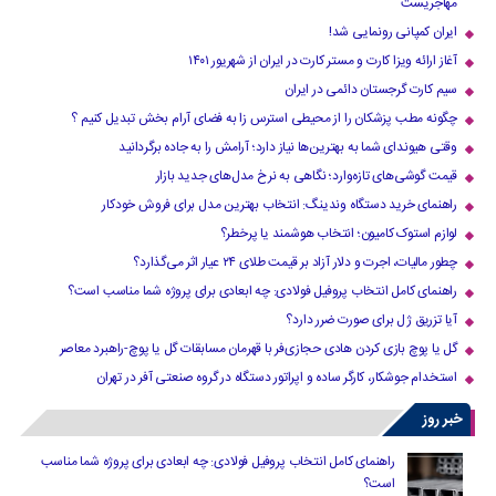
مهاجریست
ایران کمپانی رونمایی شد!
آغاز ارائه ویزا کارت و مستر کارت در ایران از شهریور ۱۴۰۱
سیم کارت گرجستان دائمی در ایران
چگونه مطب پزشکان را از محیطی استرس زا به فضای آرام بخش تبدیل کنیم ؟
وقتی هیوندای شما به بهترین‌ها نیاز دارد؛ آرامش را به جاده برگردانید
قیمت گوشی‌های تازه‌وارد؛ نگاهی به نرخ مدل‌های جدید بازار
راهنمای خرید دستگاه وندینگ: انتخاب بهترین مدل برای فروش خودکار
لوازم استوک کامیون؛ انتخاب هوشمند یا پرخطر؟
چطور مالیات، اجرت و دلار آزاد بر قیمت طلای ۲۴ عیار اثر می‌گذارد؟
راهنمای کامل انتخاب پروفیل فولادی: چه ابعادی برای پروژه شما مناسب است؟
آیا تزریق ژل برای صورت ضرر دارد​؟
گل یا پوچ بازی کردن هادی حجازی‌فر با قهرمان مسابقات گل یا پوچ-راهبرد معاصر
استخدام جوشکار، کارگر ساده و اپراتور دستگاه در گروه صنعتی آفر در تهران
خبر روز
راهنمای کامل انتخاب پروفیل فولادی: چه ابعادی برای پروژه شما مناسب
است؟