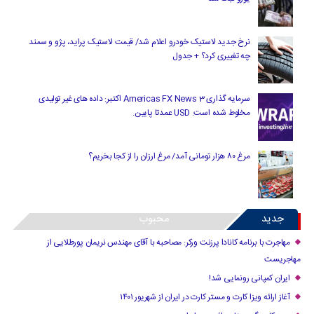
نرخ جدید لاستیک خودرو اعلام شد/ قیمت لاستیک پراید، پژو و سمند
چه تغییری کرد؟ + جدول
سرمایه گذاری Americas FX News 3 اکتبر: داده های غیر تولیدی
مخلوط شده است. USD عمدتا پایین.
مرغ ۸۰ هزار تومانی آمد/ مرغ ارزان را از کجا بخریم؟
جدید
محبوب
مهاجرت با برنامه کانادا پرزنت ورکر: مصاحبه با آقای مهندس نریمان پورطلایی از
مهاجریست
ایران کمپانی رونمایی شد!
آغاز ارائه ویزا کارت و مستر کارت در ایران از شهریور ۱۴۰۱