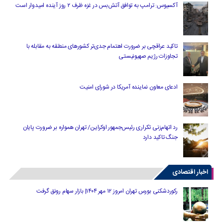
آکسیوس: ترامپ به توافق آتش‌بس در غزه ظرف ۲ روز آینده امیدوار است
تاکید عراقچی بر ضرورت اهتمام جدی‌تر کشورهای منطقه به مقابله با
تجاوزات رژیم صهیونیستی
ادعای معاون نماینده آمریکا در شورای امنیت
رد اتهام‌زنی تکراری رئیس‌جمهور اوکراین/ تهران همواره بر ضرورت پایان
جنگ تاکید دارد
اخبار اقتصادی
رکوردشکنی بورس تهران امروز ۱۲ مهر ۱۴۰۴| بازار سهام رونق گرفت