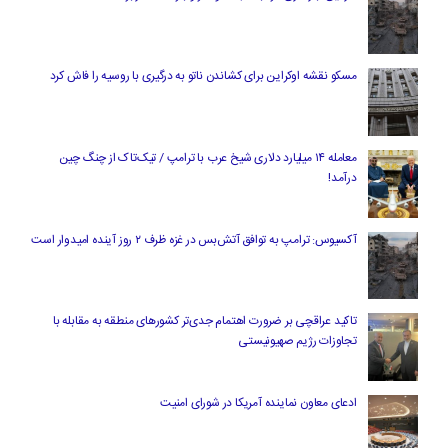
مسکو نقشه اوکراین برای کشاندن ناتو به درگیری با روسیه را فاش کرد
معامله ۱۴ میلیارد دلاری شیخ عرب با ترامپ / تیک‌تاک از چنگ چین
درآمد!
آکسیوس: ترامپ به توافق آتش‌بس در غزه ظرف ۲ روز آینده امیدوار است
تاکید عراقچی بر ضرورت اهتمام جدی‌تر کشورهای منطقه به مقابله با
تجاوزات رژیم صهیونیستی
ادعای معاون نماینده آمریکا در شورای امنیت