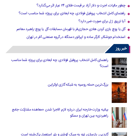
چطور مالیات، اجرت و دلار آزاد بر قیمت طلای ۲۴ عیار اثر می‌گذارد؟
راهنمای کامل انتخاب پروفیل فولادی: چه ابعادی برای پروژه شما مناسب است؟
آیا تزریق ژل برای صورت ضرر دارد​؟
گل یا پوچ بازی کردن هادی حجازی‌فر با قهرمان مسابقات گل یا پوچ-راهبرد معاصر
استخدام جوشکار، کارگر ساده و اپراتور دستگاه در گروه صنعتی آفر در تهران
خبر روز
راهنمای کامل انتخاب پروفیل فولادی: چه ابعادی برای پروژه شما مناسب
است؟
بزرگ‌ترین حمله روسیه به شبکه گازی اوکراین
بیانیه وزارت خارجه ایران درباره لازم‌ الاجرا شدن «معاهده مشارکت جامع
راهبردی» بین تهران و مسکو
گاردین: بازسازی غزه به سبک کوشنر و بلر، استعمار بزک‌شده است