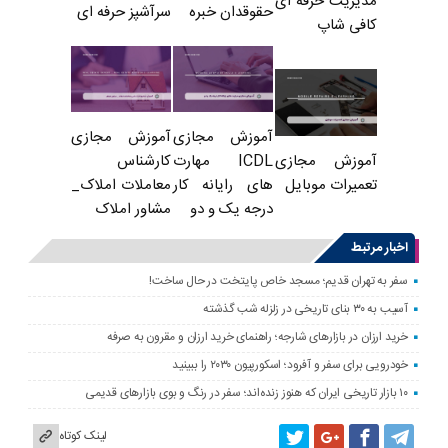
مدیریت حرفه ای
حقوقدان خبره
سرآشپز حرفه ای
کافی شاپ
آموزش مجازی
آموزش مجازی
ICDL مهارت
کارشناس
آموزش مجازی
های رایانه کار
معاملات املاک_
تعمیرات موبایل
درجه یک و دو
مشاور املاک
اخبار مرتبط
سفر به تهران قدیم؛ مسجد خاص پایتخت در حال ساخت!
آسیب به ۳۰ بنای تاریخی در زلزله شب گذشته
خرید ارزان در بازارهای شارجه؛ راهنمای خرید ارزان و مقرون به صرفه
خودرویی برای سفر و آفرود؛ اسکورپیون ۲۰۳۰ را ببینید
۱۰ بازار تاریخی ایران که هنوز زنده‌اند؛ سفر در رنگ و بوی بازارهای قدیمی
لینک کوتاه