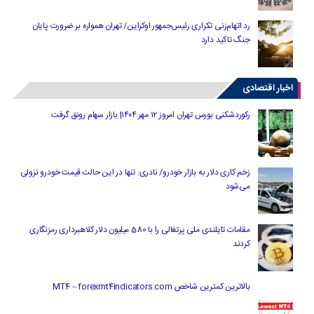
رد اتهام‌زنی تکراری رئیس‌جمهور اوکراین/ تهران همواره بر ضرورت پایان
جنگ تاکید دارد
اخبار اقتصادی
رکوردشکنی بورس تهران امروز ۱۲ مهر ۱۴۰۴| بازار سهام رونق گرفت
زخم کاری دلار به بازار خودرو/ نادری: تنها در این حالت قیمت خودرو نزولی
می‌شود
مقامات تایلندی ملی پرتغالی را با 580 میلیون دلار کلاهبرداری رمزنگاری
کردند
بالاترین کمترین شاخص MT4 – forexmt4indicators.com