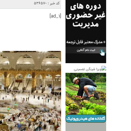
کد خبر : 536570
[ad_1]