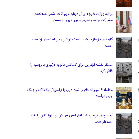
بیانیه وزارت خارجه ایران درباره لازم‌ الاجرا شدن «معاهده
مشارکت جامع راهبردی» بین تهران و مسکو
گاردین: بازسازی غزه به سبک کوشنر و بلر، استعمار بزک‌شده
ا
است
مسکو نقشه اوکراین برای کشاندن ناتو به درگیری با روسیه را
 از ۵۵ هزار
فاش کرد
 اهل تشیع و ۱۱ هزار و ۱۱۲
معامله ۱۴ میلیارد دلاری شیخ عرب با ترامپ / تیک‌تاک از چنگ
چین درآمد!
آکسیوس: ترامپ به توافق آتش‌بس در غزه ظرف ۲ روز آینده
ل و
امیدوار است