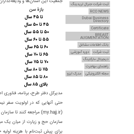
جمعیت این استان‌ها و ودیعه‌گذاران
ثبت شرکت جنرال تریدینگ
بازۀ سن
RCO NEWS
تا ۴۵ سال
Dubai Business
Directory
۴۵ تا ۵۰ سال
Certificate
۵۰ تا ۵۵ سال
BREAST
AUGMENTATION
۵۵ تا ۶۰ سال
بانک اطلاعات مشاغل
۶۰ تا ۶۵ سال
ثبت شرکت
دوره آموزشی
۶۵ تا ۷۰ سال
دیجیتال مارکتینگ
۷۰ تا ۷۵ سال
راهنمای مهاجرت
۷۵ تا ۸۰ سال
مجله الکترونیکی
مدرک ایزو
۸۰ تا ۸۵ سال
بالای ۸۵ سال
مدیرکل دفتر طرح، برنامه، فناوری 
حتی آنهایی که در اولویت سفر نیس
(my.hajj.ir) مراجعه‌ کنند تا سازمان حج و زیارت بتواند با آنها ارتباط داشته باشد.