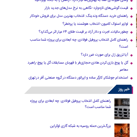
وقتی هیوندای شما به بهترین‌ها نیاز دارد؛ آرامش را به جاده برگردانید
قیمت گوشی‌های تازه‌وارد؛ نگاهی به نرخ مدل‌های جدید بازار
راهنمای خرید دستگاه وندینگ: انتخاب بهترین مدل برای فروش خودکار
لوازم استوک کامیون؛ انتخاب هوشمند یا پرخطر؟
چطور مالیات، اجرت و دلار آزاد بر قیمت طلای ۲۴ عیار اثر می‌گذارد؟
راهنمای کامل انتخاب پروفیل فولادی: چه ابعادی برای پروژه شما مناسب
است؟
آیا تزریق ژل برای صورت ضرر دارد​؟
گل یا پوچ بازی کردن هادی حجازی‌فر با قهرمان مسابقات گل یا پوچ-راهبرد
معاصر
استخدام جوشکار، کارگر ساده و اپراتور دستگاه در گروه صنعتی آفر در تهران
خبر روز
راهنمای کامل انتخاب پروفیل فولادی: چه ابعادی برای پروژه
شما مناسب است؟
بزرگ‌ترین حمله روسیه به شبکه گازی اوکراین