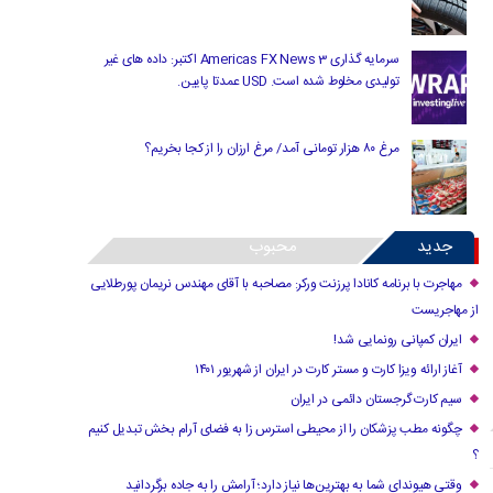
سرمایه گذاری Americas FX News 3 اکتبر: داده های غیر
تولیدی مخلوط شده است. USD عمدتا پایین.
مرغ ۸۰ هزار تومانی آمد/ مرغ ارزان را از کجا بخریم؟
جدید
محبوب
مهاجرت با برنامه کانادا پرزنت ورکر: مصاحبه با آقای مهندس نریمان پورطلایی
از مهاجریست
ایران کمپانی رونمایی شد!
آغاز ارائه ویزا کارت و مستر کارت در ایران از شهریور ۱۴۰۱
سیم کارت گرجستان دائمی در ایران
چگونه مطب پزشکان را از محیطی استرس زا به فضای آرام بخش تبدیل کنیم
؟
وقتی هیوندای شما به بهترین‌ها نیاز دارد؛ آرامش را به جاده برگردانید