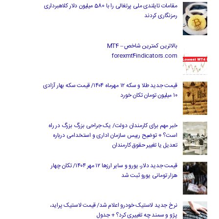
مقامات تایلندی ملی پرتغالی را با 580 میلیون دلار کلاهبرداری
رمزنگاری کردند
بالاترین کمترین شاخص MT4 –
forexmt4indicators.com
قیمت جدید طلا و سکه ۱۲ مهرماه ۱۴۰۴/ قیمت سکه بهار آزادی
۱۰ میلیون تومان تکان خورد
خبر مهم برای کارمندان دولت/ یک جراحی بزرگ بزرگ در راه
است؟ + توضیح رییس سازمان اداری و استخدامی درباره
تعدیل یا تغییر حقوق کارمندان
قیمت جدید دلار، یورو و سایر ارزها ۱۲ مهر ۱۴۰۴/ تکان چهار
هزار تومانی یورو ثبت شد
نرخ جدید لاستیک خودرو اعلام شد/ قیمت لاستیک پراید،
پژو و سمند چه تغییری کرد؟ + جدول