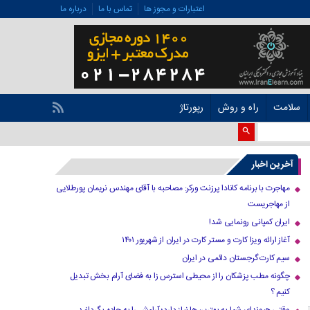
اعتبارات و مجوز ها
تماس با ما
درباره ما
سلامت
راه و روش
رپورتاژ
آخرین اخبار
مهاجرت با برنامه کانادا پرزنت ورکر: مصاحبه با آقای مهندس نریمان پورطلایی
از مهاجریست
ایران کمپانی رونمایی شد!
آغاز ارائه ویزا کارت و مستر کارت در ایران از شهریور ۱۴۰۱
سیم کارت گرجستان دائمی در ایران
چگونه مطب پزشکان را از محیطی استرس زا به فضای آرام بخش تبدیل
کنیم ؟