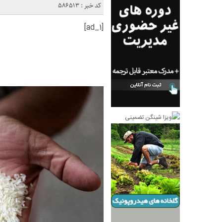
کد خبر : 586513
[ad_1]