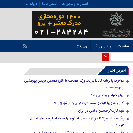
اعتبارات و مجوز ها
تماس با ما
درباره ما
سلامت
راه و روش
رپورتاژ
آخرین اخبار
مهاجرت با برنامه کانادا پرزنت ورکر: مصاحبه با آقای مهندس نریمان پورطلایی
از مهاجریست
ایران کمپانی رونمایی شد!
آغاز ارائه ویزا کارت و مستر کارت در ایران از شهریور ۱۴۰۱
سیم کارت گرجستان دائمی در ایران
چگونه مطب پزشکان را از محیطی استرس زا به فضای آرام بخش تبدیل
کنیم ؟