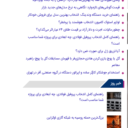
وقتی هیوندای شما به بهترین‌ها نیاز دارد؛ آرامش را به جاده برگردانید
قیمت گوشی‌های تازه‌وارد؛ نگاهی به نرخ مدل‌های جدید بازار
راهنمای خرید دستگاه وندینگ: انتخاب بهترین مدل برای فروش خودکار
لوازم استوک کامیون؛ انتخاب هوشمند یا پرخطر؟
چطور مالیات، اجرت و دلار آزاد بر قیمت طلای ۲۴ عیار اثر می‌گذارد؟
راهنمای کامل انتخاب پروفیل فولادی: چه ابعادی برای پروژه شما مناسب
است؟
آیا تزریق ژل برای صورت ضرر دارد​؟
گل یا پوچ بازی کردن هادی حجازی‌فر با قهرمان مسابقات گل یا پوچ-راهبرد
معاصر
استخدام جوشکار، کارگر ساده و اپراتور دستگاه در گروه صنعتی آفر در تهران
خبر روز
راهنمای کامل انتخاب پروفیل فولادی: چه ابعادی برای پروژه
شما مناسب است؟
بزرگ‌ترین حمله روسیه به شبکه گازی اوکراین