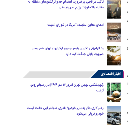
تاکید عراقچی بر ضرورت اهتمام جدی‌تر کشورهای منطقه به
مقابله با تجاوزات رژیم صهیونیستی
ن
ادعای معاون نماینده آمریکا در شورای امنیت
ج
رد اتهام‌زنی تکراری رئیس‌جمهور اوکراین/ تهران همواره بر
ضرورت پایان جنگ تاکید دارد
اخبار اقتصادی
رکوردشکنی بورس تهران امروز ۱۲ مهر ۱۴۰۴| بازار سهام رونق
گرفت
زخم کاری دلار به بازار خودرو/ نادری: تنها در این حالت قیمت
۳۰۰ تومان
خودرو نزولی می‌شود
مله