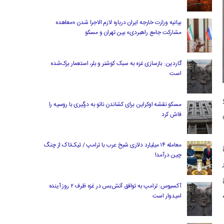
بیانیه وزارت خارجه ایران درباره لازم‌ الاجرا شدن «معاهده
مشارکت جامع راهبردی» بین تهران و مسکو
گاردین: بازسازی غزه به سبک کوشنر و بلر، استعمار بزک‌شده
است
مسکو نقشه اوکراین برای کشاندن ناتو به درگیری با روسیه را
فاش کرد
معامله ۱۴ میلیارد دلاری شیخ عرب با ترامپ / تیک‌تاک از چنگ
نج
چین درآمد!
آکسیوس: ترامپ به توافق آتش‌بس در غزه ظرف ۲ روز آینده
 سود،
امیدوار است