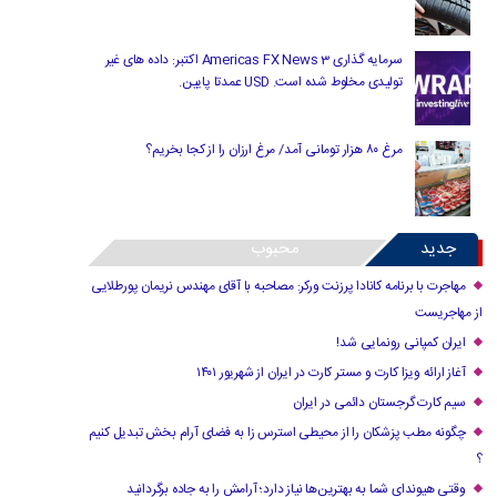
سرمایه گذاری Americas FX News 3 اکتبر: داده های غیر
تولیدی مخلوط شده است. USD عمدتا پایین.
مرغ ۸۰ هزار تومانی آمد/ مرغ ارزان را از کجا بخریم؟
جدید
محبوب
مهاجرت با برنامه کانادا پرزنت ورکر: مصاحبه با آقای مهندس نریمان پورطلایی
از مهاجریست
ایران کمپانی رونمایی شد!
آغاز ارائه ویزا کارت و مستر کارت در ایران از شهریور ۱۴۰۱
سیم کارت گرجستان دائمی در ایران
چگونه مطب پزشکان را از محیطی استرس زا به فضای آرام بخش تبدیل کنیم
؟
وقتی هیوندای شما به بهترین‌ها نیاز دارد؛ آرامش را به جاده برگردانید