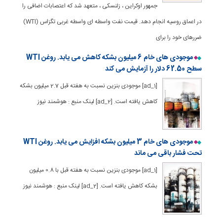
جمهور اوکراین ، زلنسکی ، متعهد شد که اعتصابات اضافی را
در اعماق روسیه انجام دهد. قیمت نفت واسطه ای واسطه غربی تگزاس (WTI)
ضررهای خود را برای
موجودی های خام 6 میلیون بشکه کاهش می یابد. روغن WTI
سطح 62.50 دلار را آزمایش می کند
[ad_1] موجودی بنزین نسبت به هفته قبل 2.7 میلیون بشکه
کاهش یافته است. [ad_2] لینک منبع : هوشمند نیوز
موجودی های خام 3 میلیون بشکه افزایش می یابد. روغن WTI
تحت فشار باقی می ماند
[ad_1] موجودی بنزین نسبت به هفته قبل با 0.8 میلیون
بشکه کاهش یافته است. [ad_2] لینک منبع : هوشمند نیوز