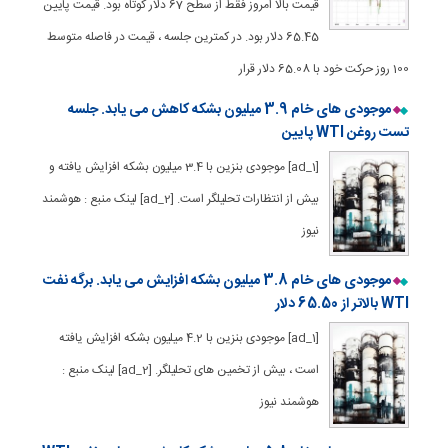
قیمت بالا امروز فقط از سطح 67 دلار کوتاه بود. قیمت پایین
65.45 دلار بود. در کمترین جلسه ، قیمت در فاصله متوسط
100 روز حرکت خود با 65.08 دلار قرار
موجودی های خام 3.9 میلیون بشکه کاهش می یابد. جلسه
تست روغن WTI پایین
[ad_1] موجودی بنزین با 3.4 میلیون بشکه افزایش یافته و
بیش از انتظارات تحلیلگر است. [ad_2] لینک منبع : هوشمند
نیوز
موجودی های خام 3.8 میلیون بشکه افزایش می یابد. برگه نفت
WTI بالاتر از 65.50 دلار
[ad_1] موجودی بنزین با 4.2 میلیون بشکه افزایش یافته
است ، بیش از تخمین های تحلیلگر. [ad_2] لینک منبع :
هوشمند نیوز