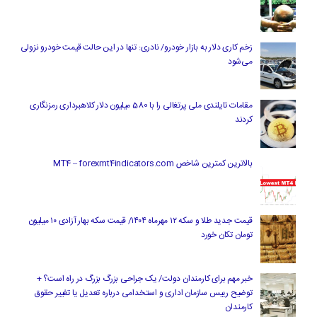
زخم کاری دلار به بازار خودرو/ نادری: تنها در این حالت قیمت خودرو نزولی
می‌شود
مقامات تایلندی ملی پرتغالی را با 580 میلیون دلار کلاهبرداری رمزنگاری
کردند
بالاترین کمترین شاخص MT4 – forexmt4indicators.com
قیمت جدید طلا و سکه ۱۲ مهرماه ۱۴۰۴/ قیمت سکه بهار آزادی ۱۰ میلیون
تومان تکان خورد
خبر مهم برای کارمندان دولت/ یک جراحی بزرگ بزرگ در راه است؟ +
توضیح رییس سازمان اداری و استخدامی درباره تعدیل یا تغییر حقوق
کارمندان