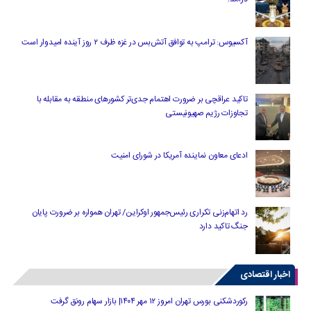
آکسیوس: ترامپ به توافق آتش‌بس در غزه ظرف ۲ روز آینده امیدوار است
تاکید عراقچی بر ضرورت اهتمام جدی‌تر کشورهای منطقه به مقابله با
تجاوزات رژیم صهیونیستی
ادعای معاون نماینده آمریکا در شورای امنیت
رد اتهام‌زنی تکراری رئیس‌جمهور اوکراین/ تهران همواره بر ضرورت پایان
جنگ تاکید دارد
اخبار اقتصادی
رکوردشکنی بورس تهران امروز ۱۲ مهر ۱۴۰۴| بازار سهام رونق گرفت