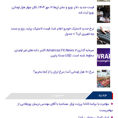
قیمت جدید دلار، یورو و سایر ارزها ۱۲ مهر ۱۴۰۴/ تکان چهار هزار تومانی
یورو ثبت شد
نرخ جدید لاستیک خودرو اعلام شد/ قیمت لاستیک پراید، پژو و سمند
چه تغییری کرد؟ + جدول
سرمایه گذاری Americas FX News 3 اکتبر: داده های غیر تولیدی
مخلوط شده است. USD عمدتا پایین.
مرغ ۸۰ هزار تومانی آمد/ مرغ ارزان را از کجا بخریم؟
جدید
محبوب
مهاجرت با برنامه کانادا پرزنت ورکر: مصاحبه با آقای مهندس نریمان پورطلایی از
مهاجریست
ایران کمپانی رونمایی شد!