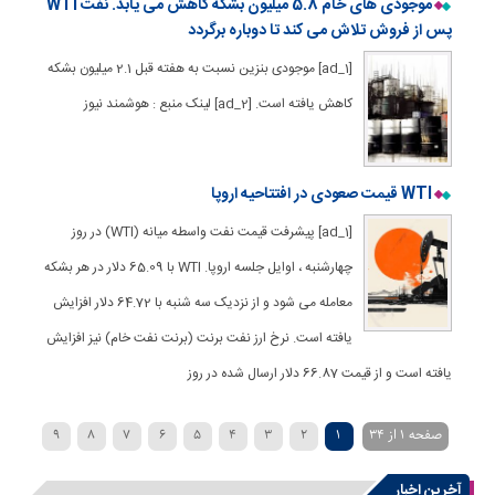
موجودی های خام 5.8 میلیون بشکه کاهش می یابد. نفت WTI
پس از فروش تلاش می کند تا دوباره برگردد
[ad_1] موجودی بنزین نسبت به هفته قبل 2.1 میلیون بشکه
کاهش یافته است. [ad_2] لینک منبع : هوشمند نیوز
WTI قیمت صعودی در افتتاحیه اروپا
[ad_1] پیشرفت قیمت نفت واسطه میانه (WTI) در روز
چهارشنبه ، اوایل جلسه اروپا. WTI با 65.09 دلار در هر بشکه
معامله می شود و از نزدیک سه شنبه با 64.72 دلار افزایش
یافته است. نرخ ارز نفت برنت (برنت نفت خام) نیز افزایش
یافته است و از قیمت 66.87 دلار ارسال شده در روز
صفحه 1 از 34
1
2
3
4
5
6
7
8
9
»
...
30
20
›
10
آخرین اخبار