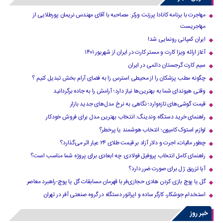
مهاجرت با برنامه کانادا پرزنت ورکر: مصاحبه با آقای مهندس نریمان پورطلایی از
مهاجریست
ایران کمپانی رونمایی شد!
آغاز ارائه ویزا کارت و مستر کارت در ایران از شهریور ۱۴۰۱
سیم کارت گرجستان دائمی در ایران
چگونه مطب پزشکان را از محیطی استرس زا به فضای آرام بخش تبدیل کنیم ؟
وقتی هیوندای شما به بهترین‌ها نیاز دارد؛ آرامش را به جاده برگردانید
قیمت گوشی‌های تازه‌وارد؛ نگاهی به نرخ مدل‌های جدید بازار
راهنمای خرید دستگاه وندینگ: انتخاب بهترین مدل برای فروش خودکار
لوازم استوک کامیون؛ انتخاب هوشمند یا پرخطر؟
چطور مالیات، اجرت و دلار آزاد بر قیمت طلای ۲۴ عیار اثر می‌گذارد؟
راهنمای کامل انتخاب پروفیل فولادی: چه ابعادی برای پروژه شما مناسب است؟
آیا تزریق ژل برای صورت ضرر دارد​؟
گل یا پوچ بازی کردن هادی حجازی‌فر با قهرمان مسابقات گل یا پوچ-راهبرد معاصر
استخدام جوشکار، کارگر ساده و اپراتور دستگاه در گروه صنعتی آفر در تهران
خبر روز