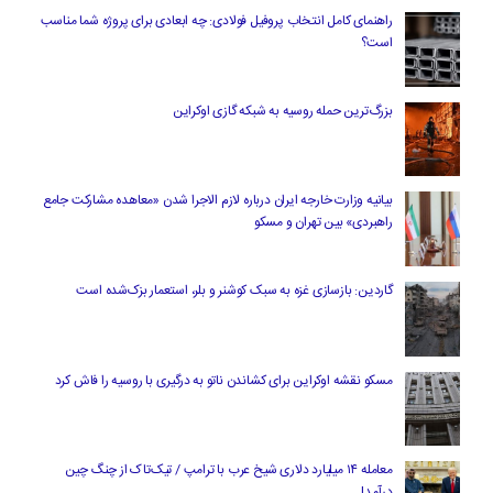
راهنمای کامل انتخاب پروفیل فولادی: چه ابعادی برای پروژه شما مناسب
است؟
بزرگ‌ترین حمله روسیه به شبکه گازی اوکراین
بیانیه وزارت خارجه ایران درباره لازم‌ الاجرا شدن «معاهده مشارکت جامع
راهبردی» بین تهران و مسکو
گاردین: بازسازی غزه به سبک کوشنر و بلر، استعمار بزک‌شده است
مسکو نقشه اوکراین برای کشاندن ناتو به درگیری با روسیه را فاش کرد
معامله ۱۴ میلیارد دلاری شیخ عرب با ترامپ / تیک‌تاک از چنگ چین
درآمد!