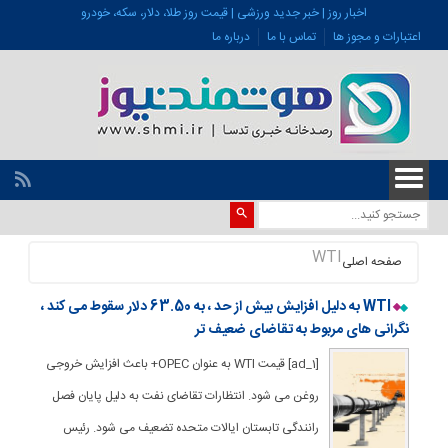
اخبار روز | خبر جدید ورزشی | قیمت روز طلا، دلار، سکه، خودرو
اعتبارات و مجوز ها
تماس با ما
درباره ما
WTI
صفحه اصلی
WTI به دلیل افزایش بیش از حد ، به 63.50 دلار سقوط می کند ،
نگرانی های مربوط به تقاضای ضعیف تر
[ad_1] قیمت WTI به عنوان OPEC+ باعث افزایش خروجی
روغن می شود. انتظارات تقاضای نفت به دلیل پایان فصل
رانندگی تابستان ایالات متحده تضعیف می شود. رئیس