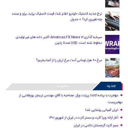
نرخ جدید لاستیک خودرو اعلام شد/ قیمت لاستیک پراید، پژو و سمند
چه تغییری کرد؟ + جدول
سرمایه گذاری Americas FX News 3 اکتبر: داده های غیر تولیدی
مخلوط شده است. USD عمدتا پایین.
مرغ ۸۰ هزار تومانی آمد/ مرغ ارزان را از کجا بخریم؟
جدید
محبوب
مهاجرت با برنامه کانادا پرزنت ورکر: مصاحبه با آقای مهندس نریمان پورطلایی از
مهاجریست
ایران کمپانی رونمایی شد!
آغاز ارائه ویزا کارت و مستر کارت در ایران از شهریور ۱۴۰۱
سیم کارت گرجستان دائمی در ایران