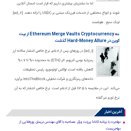
اما ما مشتریان بیشتری داریم که قرار است امسال آنلاین
شوند و انواع مختلفی از خدمات فین‌تک مبتنی بر USDC را ارائه دهند. [ad_2]
لینک منبع : هوشمند
Ethereum Merge Vaults Cryptocurrency از بیت
کوین در Hard-Money Allure گذشت
[ad_1] در روزهای پس از ادغام، نرخ خالص انتشار سالانه ارز
رمزپایه بومی اتریوم، اتر (ETH) به محدوده 0% تا 0.7%
کاهش یافته است، لوکاس اوتومورو، رئیس تحقیقات
داده‌های رمزنگاری و شرکت تحلیلی IntoTheBlock برآورد
می‌کند. این در مقایسه با 3.5٪ قبل از ادغام است. نرخ خالص انتشار که به آن
نرخ تورم نیز گفته
آخرین اخبار
مهاجرت با برنامه کانادا پرزنت ورکر: مصاحبه با آقای مهندس نریمان پورطلایی از
مهاجریست