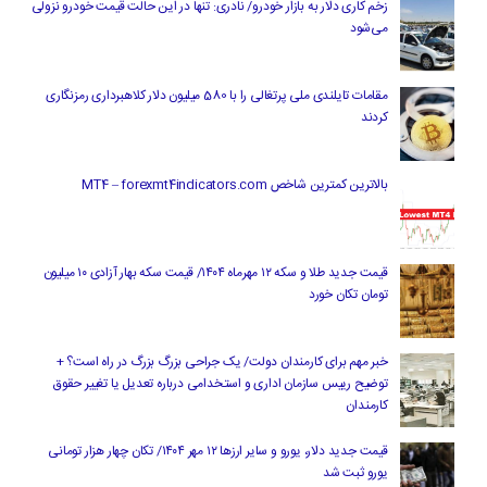
زخم کاری دلار به بازار خودرو/ نادری: تنها در این حالت قیمت خودرو نزولی
می‌شود
مقامات تایلندی ملی پرتغالی را با 580 میلیون دلار کلاهبرداری رمزنگاری
کردند
بالاترین کمترین شاخص MT4 – forexmt4indicators.com
قیمت جدید طلا و سکه ۱۲ مهرماه ۱۴۰۴/ قیمت سکه بهار آزادی ۱۰ میلیون
تومان تکان خورد
خبر مهم برای کارمندان دولت/ یک جراحی بزرگ بزرگ در راه است؟ +
توضیح رییس سازمان اداری و استخدامی درباره تعدیل یا تغییر حقوق
کارمندان
قیمت جدید دلار، یورو و سایر ارزها ۱۲ مهر ۱۴۰۴/ تکان چهار هزار تومانی
یورو ثبت شد