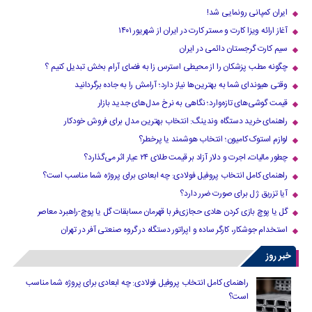
ایران کمپانی رونمایی شد!
آغاز ارائه ویزا کارت و مستر کارت در ایران از شهریور ۱۴۰۱
سیم کارت گرجستان دائمی در ایران
چگونه مطب پزشکان را از محیطی استرس زا به فضای آرام بخش تبدیل کنیم ؟
وقتی هیوندای شما به بهترین‌ها نیاز دارد؛ آرامش را به جاده برگردانید
قیمت گوشی‌های تازه‌وارد؛ نگاهی به نرخ مدل‌های جدید بازار
راهنمای خرید دستگاه وندینگ: انتخاب بهترین مدل برای فروش خودکار
لوازم استوک کامیون؛ انتخاب هوشمند یا پرخطر؟
چطور مالیات، اجرت و دلار آزاد بر قیمت طلای ۲۴ عیار اثر می‌گذارد؟
راهنمای کامل انتخاب پروفیل فولادی: چه ابعادی برای پروژه شما مناسب است؟
آیا تزریق ژل برای صورت ضرر دارد​؟
گل یا پوچ بازی کردن هادی حجازی‌فر با قهرمان مسابقات گل یا پوچ-راهبرد معاصر
استخدام جوشکار، کارگر ساده و اپراتور دستگاه در گروه صنعتی آفر در تهران
خبر روز
راهنمای کامل انتخاب پروفیل فولادی: چه ابعادی برای پروژه شما مناسب
است؟