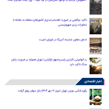
تاکید عراقچی بر ضرورت اهتمام جدی‌تر کشورهای منطقه به مقابله با
تجاوزات رژیم صهیونیستی
ادعای معاون نماینده آمریکا در شورای امنیت
رد اتهام‌زنی تکراری رئیس‌جمهور اوکراین/ تهران همواره بر ضرورت پایان
جنگ تاکید دارد
اخبار اقتصادی
رکوردشکنی بورس تهران امروز ۱۲ مهر ۱۴۰۴| بازار سهام رونق گرفت