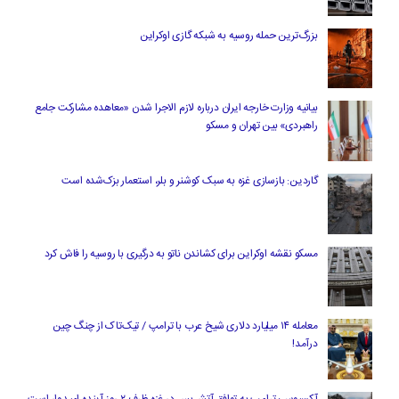
بزرگ‌ترین حمله روسیه به شبکه گازی اوکراین
بیانیه وزارت خارجه ایران درباره لازم‌ الاجرا شدن «معاهده مشارکت جامع
راهبردی» بین تهران و مسکو
گاردین: بازسازی غزه به سبک کوشنر و بلر، استعمار بزک‌شده است
مسکو نقشه اوکراین برای کشاندن ناتو به درگیری با روسیه را فاش کرد
معامله ۱۴ میلیارد دلاری شیخ عرب با ترامپ / تیک‌تاک از چنگ چین
درآمد!
آکسیوس: ترامپ به توافق آتش‌بس در غزه ظرف ۲ روز آینده امیدوار است