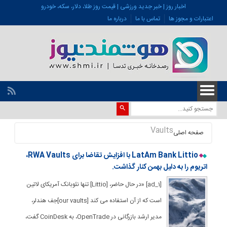
اخبار روز | خبر جدید ورزشی | قیمت روز طلا، دلار، سکه، خودرو
اعتبارات و مجوز ها
تماس با ما
درباره ما
Vaults
صفحه اصلی
LatAm Bank Littio با افزایش تقاضا برای RWA Vaults،
اتریوم را به دلیل بهمن کنار گذاشت.
[ad_1] «در حال حاضر، [Littio] تنها نئوبانک آمریکای لاتین
است که از آن استفاده می کند [our vaults]جف هندلر،
مدیر ارشد بازرگانی در OpenTrade، به CoinDesk گفت،