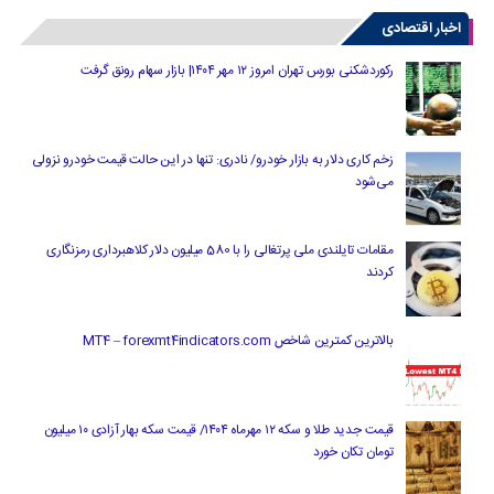
اخبار اقتصادی
رکوردشکنی بورس تهران امروز ۱۲ مهر ۱۴۰۴| بازار سهام رونق گرفت
زخم کاری دلار به بازار خودرو/ نادری: تنها در این حالت قیمت خودرو نزولی
می‌شود
مقامات تایلندی ملی پرتغالی را با 580 میلیون دلار کلاهبرداری رمزنگاری
کردند
بالاترین کمترین شاخص MT4 – forexmt4indicators.com
قیمت جدید طلا و سکه ۱۲ مهرماه ۱۴۰۴/ قیمت سکه بهار آزادی ۱۰ میلیون
تومان تکان خورد