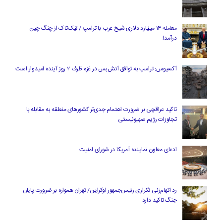
معامله ۱۴ میلیارد دلاری شیخ عرب با ترامپ / تیک‌تاک از چنگ چین
درآمد!
آکسیوس: ترامپ به توافق آتش‌بس در غزه ظرف ۲ روز آینده امیدوار است
تاکید عراقچی بر ضرورت اهتمام جدی‌تر کشورهای منطقه به مقابله با
تجاوزات رژیم صهیونیستی
ادعای معاون نماینده آمریکا در شورای امنیت
رد اتهام‌زنی تکراری رئیس‌جمهور اوکراین/ تهران همواره بر ضرورت پایان
جنگ تاکید دارد