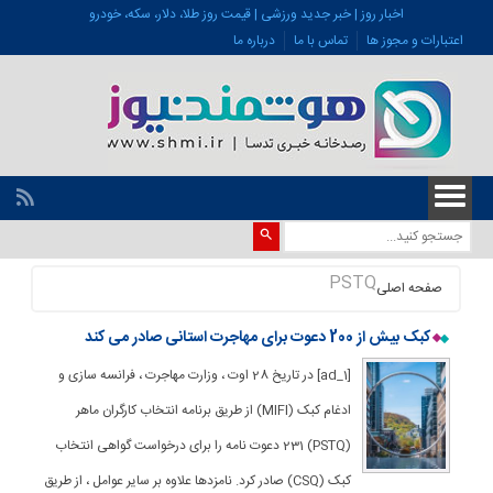
اخبار روز | خبر جدید ورزشی | قیمت روز طلا، دلار، سکه، خودرو
اعتبارات و مجوز ها
تماس با ما
درباره ما
PSTQ
صفحه اصلی
کبک بیش از 200 دعوت برای مهاجرت استانی صادر می کند
[ad_1] در تاریخ 28 اوت ، وزارت مهاجرت ، فرانسه سازی و
ادغام کبک (MIFI) از طریق برنامه انتخاب کارگران ماهر
(PSTQ) 231 دعوت نامه را برای درخواست گواهی انتخاب
کبک (CSQ) صادر کرد. نامزدها علاوه بر سایر عوامل ، از طریق