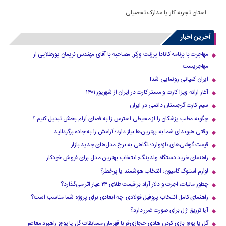
استان تجربه کار یا مدارک تحصیلی
آخرین اخبار
مهاجرت با برنامه کانادا پرزنت ورکر: مصاحبه با آقای مهندس نریمان پورطلایی از
مهاجریست
ایران کمپانی رونمایی شد!
آغاز ارائه ویزا کارت و مستر کارت در ایران از شهریور ۱۴۰۱
سیم کارت گرجستان دائمی در ایران
چگونه مطب پزشکان را از محیطی استرس زا به فضای آرام بخش تبدیل کنیم ؟
وقتی هیوندای شما به بهترین‌ها نیاز دارد؛ آرامش را به جاده برگردانید
قیمت گوشی‌های تازه‌وارد؛ نگاهی به نرخ مدل‌های جدید بازار
راهنمای خرید دستگاه وندینگ: انتخاب بهترین مدل برای فروش خودکار
لوازم استوک کامیون؛ انتخاب هوشمند یا پرخطر؟
چطور مالیات، اجرت و دلار آزاد بر قیمت طلای ۲۴ عیار اثر می‌گذارد؟
راهنمای کامل انتخاب پروفیل فولادی: چه ابعادی برای پروژه شما مناسب است؟
آیا تزریق ژل برای صورت ضرر دارد​؟
گل یا پوچ بازی کردن هادی حجازی‌فر با قهرمان مسابقات گل یا پوچ-راهبرد معاصر