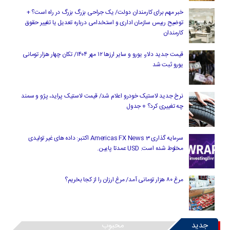
خبر مهم برای کارمندان دولت/ یک جراحی بزرگ بزرگ در راه است؟ +
توضیح رییس سازمان اداری و استخدامی درباره تعدیل یا تغییر حقوق
کارمندان
قیمت جدید دلار، یورو و سایر ارزها ۱۲ مهر ۱۴۰۴/ تکان چهار هزار تومانی
یورو ثبت شد
نرخ جدید لاستیک خودرو اعلام شد/ قیمت لاستیک پراید، پژو و سمند
چه تغییری کرد؟ + جدول
سرمایه گذاری Americas FX News 3 اکتبر: داده های غیر تولیدی
مخلوط شده است. USD عمدتا پایین.
مرغ ۸۰ هزار تومانی آمد/ مرغ ارزان را از کجا بخریم؟
جدید
محبوب