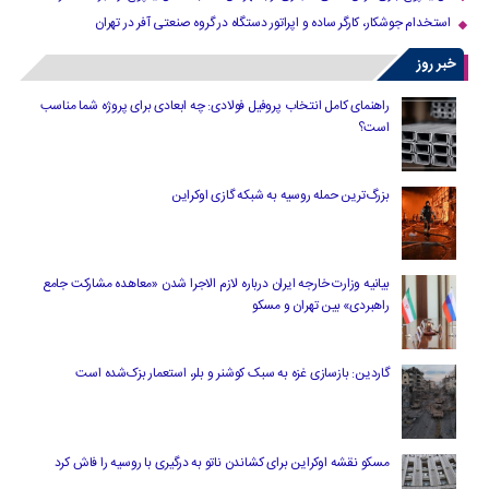
استخدام جوشکار، کارگر ساده و اپراتور دستگاه در گروه صنعتی آفر در تهران
خبر روز
راهنمای کامل انتخاب پروفیل فولادی: چه ابعادی برای پروژه شما مناسب
است؟
بزرگ‌ترین حمله روسیه به شبکه گازی اوکراین
بیانیه وزارت خارجه ایران درباره لازم‌ الاجرا شدن «معاهده مشارکت جامع
راهبردی» بین تهران و مسکو
گاردین: بازسازی غزه به سبک کوشنر و بلر، استعمار بزک‌شده است
مسکو نقشه اوکراین برای کشاندن ناتو به درگیری با روسیه را فاش کرد