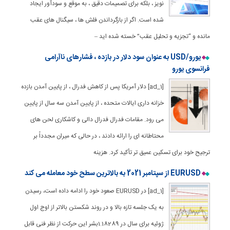
نویز ، بلکه برای تصمیمات دقیق ، به موقع و سودآور ایجاد
شده است. اگر از بازگرداندن فلش ها ، سیگنال های عقب
مانده و “تجزیه و تحلیل عقب” خسته شده اید –
یورو/USD به عنوان سود دلار در بازده ، فشارهای ناآرامی
فرانسوی یورو
[ad_1] دلار آمریکا پس از کاهش فدرال ، از پایین آمدن بازده
خزانه داری ایالات متحده ، از پایین آمدن سه سال از پایین
می رود. مقامات فدرال فدرال دالی و کاشکاری لحن های
محتاطانه ای را ارائه دادند ، در حالی که میران مجدداً بر
ترجیح خود برای تسکین عمیق تر تأکید کرد. هزینه
EURUSD از سپتامبر 2021 به بالاترین سطح خود معامله می کند
[ad_1] در EURUSD صعود خود را ادامه داده است، رسیدن
به یک جلسه تازه بالا و در روند شکستن بالاتر از اوج اول
ژوئیه برای سال در 1.18289بشر این حرکت از نظر فنی قابل