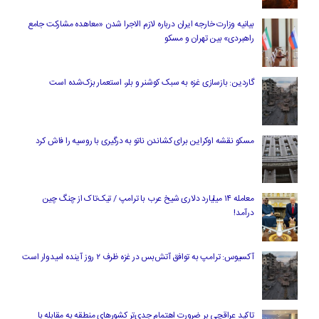
بیانیه وزارت خارجه ایران درباره لازم‌ الاجرا شدن «معاهده مشارکت جامع
راهبردی» بین تهران و مسکو
گاردین: بازسازی غزه به سبک کوشنر و بلر، استعمار بزک‌شده است
مسکو نقشه اوکراین برای کشاندن ناتو به درگیری با روسیه را فاش کرد
معامله ۱۴ میلیارد دلاری شیخ عرب با ترامپ / تیک‌تاک از چنگ چین
درآمد!
آکسیوس: ترامپ به توافق آتش‌بس در غزه ظرف ۲ روز آینده امیدوار است
تاکید عراقچی بر ضرورت اهتمام جدی‌تر کشورهای منطقه به مقابله با