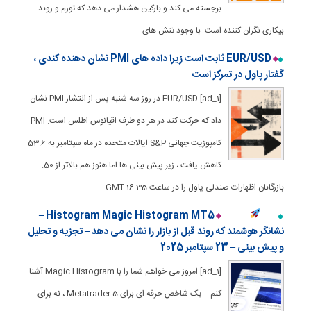
برجسته می کند و بارکین هشدار می دهد که تورم و روند
بیکاری نگران کننده است. با وجود تنش های
EUR/USD ثابت است زیرا داده های PMI نشان دهنده کندی ،
گفتار پاول در تمرکز است
[ad_1] EUR/USD در روز سه شنبه پس از انتشار PMI نشان
داد که حرکت کند در هر دو طرف اقیانوس اطلس است. PMI
کامپوزیت جهانی S&P ایالات متحده در ماه سپتامبر به 53.6
کاهش یافت ، زیر پیش بینی ها اما هنوز هم بالاتر از 50.
بازرگانان اظهارات صندلی پاول را در ساعت 16:35 GMT
Histogram Magic Histogram MT5 –
نشانگر هوشمند که روند قبل از بازار را نشان می دهد – تجزیه و تحلیل
و پیش بینی – 23 سپتامبر 2025
[ad_1] امروز می خواهم شما را با Magic Histogram آشنا
کنم – یک شاخص حرفه ای برای Metatrader 5 ، نه برای