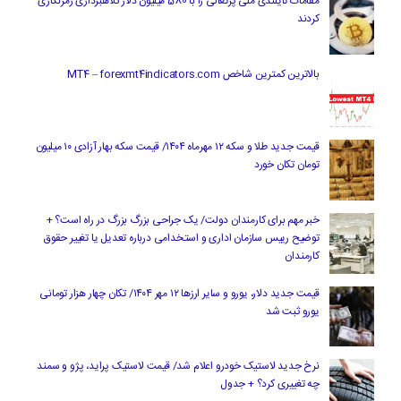
مقامات تایلندی ملی پرتغالی را با 580 میلیون دلار کلاهبرداری رمزنگاری
کردند
بالاترین کمترین شاخص MT4 – forexmt4indicators.com
قیمت جدید طلا و سکه ۱۲ مهرماه ۱۴۰۴/ قیمت سکه بهار آزادی ۱۰ میلیون
تومان تکان خورد
خبر مهم برای کارمندان دولت/ یک جراحی بزرگ بزرگ در راه است؟ +
توضیح رییس سازمان اداری و استخدامی درباره تعدیل یا تغییر حقوق
کارمندان
قیمت جدید دلار، یورو و سایر ارزها ۱۲ مهر ۱۴۰۴/ تکان چهار هزار تومانی
یورو ثبت شد
نرخ جدید لاستیک خودرو اعلام شد/ قیمت لاستیک پراید، پژو و سمند
چه تغییری کرد؟ + جدول