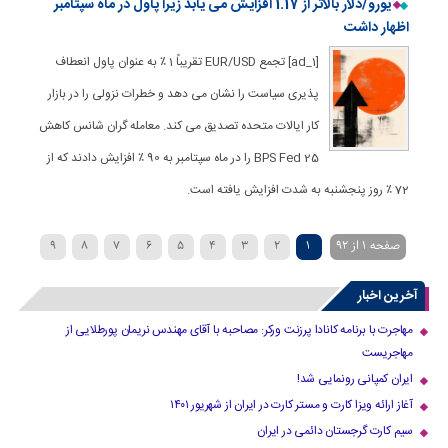
یورو/دلار بالاتر از 1.17 افزایش می یابد زیرا پاول در ماه سپتامبر
اظهار داشت
[ad_1] تجمع EUR/USD تقریباً 1 ٪ به عنوان پاول انعطاف
پذیری سیاست را نشان می دهد و خطرات نزولی را در بازار
کار ایالات متحده تصدیق می کند. معامله گران شانس کاهش
25 BPS Fed را در ماه سپتامبر به 90 ٪ افزایش دادند که از
72 ٪ روز پنجشنبه به شدت افزایش یافته است.
صفحه 1 از 92
1
2
3
4
5
6
7
8
9
»
...
40
30
20
›
10
آخرین اخبار
مهاجرت با برنامه کانادا پرزنت ورکر: مصاحبه با آقای مهندس نریمان پورطلایی از
مهاجریست
ایران کمپانی رونمایی شد!
آغاز ارائه ویزا کارت و مستر کارت در ایران از شهریور ۱۴۰۱
سیم کارت گرجستان دائمی در ایران