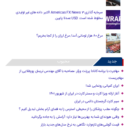
سرمایه گذاری Americas FX News 3 اکتبر: داده های غیر تولیدی
مخلوط شده است. USD عمدتا پایین.
مرغ ۸۰ هزار تومانی آمد/ مرغ ارزان را از کجا بخریم؟
جدید
محبوب
مهاجرت با برنامه کانادا پرزنت ورکر: مصاحبه با آقای مهندس نریمان پورطلایی از
مهاجریست
ایران کمپانی رونمایی شد!
آغاز ارائه ویزا کارت و مستر کارت در ایران از شهریور ۱۴۰۱
سیم کارت گرجستان دائمی در ایران
چگونه مطب پزشکان را از محیطی استرس زا به فضای آرام بخش تبدیل کنیم ؟
وقتی هیوندای شما به بهترین‌ها نیاز دارد؛ آرامش را به جاده برگردانید
قیمت گوشی‌های تازه‌وارد؛ نگاهی به نرخ مدل‌های جدید بازار