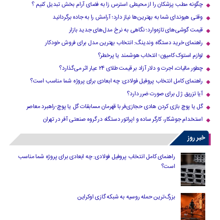
چگونه مطب پزشکان را از محیطی استرس زا به فضای آرام بخش تبدیل کنیم ؟
وقتی هیوندای شما به بهترین‌ها نیاز دارد؛ آرامش را به جاده برگردانید
قیمت گوشی‌های تازه‌وارد؛ نگاهی به نرخ مدل‌های جدید بازار
راهنمای خرید دستگاه وندینگ: انتخاب بهترین مدل برای فروش خودکار
لوازم استوک کامیون؛ انتخاب هوشمند یا پرخطر؟
چطور مالیات، اجرت و دلار آزاد بر قیمت طلای ۲۴ عیار اثر می‌گذارد؟
راهنمای کامل انتخاب پروفیل فولادی: چه ابعادی برای پروژه شما مناسب است؟
آیا تزریق ژل برای صورت ضرر دارد​؟
گل یا پوچ بازی کردن هادی حجازی‌فر با قهرمان مسابقات گل یا پوچ-راهبرد معاصر
استخدام جوشکار، کارگر ساده و اپراتور دستگاه در گروه صنعتی آفر در تهران
خبر روز
راهنمای کامل انتخاب پروفیل فولادی: چه ابعادی برای پروژه شما مناسب
است؟
بزرگ‌ترین حمله روسیه به شبکه گازی اوکراین