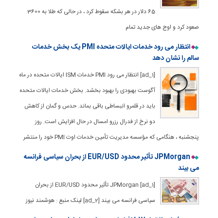
65 دلار در هر بشکه سقوط کرد ، در حالی که طلا به 3600
صعود کرد و اوج های جدید تمام
انتظار می رود خدمات ایالات متحده PMI یک بخش خدمات
سالم را نشان دهد
[ad_1] انتظار می رود PMI خدمات ISM ایالات متحده در ماه
آگوست بهبودی را بهبود بخشد. بخش خدمات ایالات متحده
باید در قلمرو انبساطی باقی بماند. حدس و گمان از کاهش
دو نرخ از فدرال رزرو امسال در حال افزایش است. روز
پنجشنبه ، هنگامی که مؤسسه مدیریت تأمین خدمات اوت PMI خود را منتشر
JPMorgan تأثیر محدود EUR/USD از بحران سیاسی فرانسه
می بیند
[ad_1] JPMorgan تأثیر محدود EUR/USD از بحران
سیاسی فرانسه می بیند [ad_2] لینک منبع : هوشمند نیوز