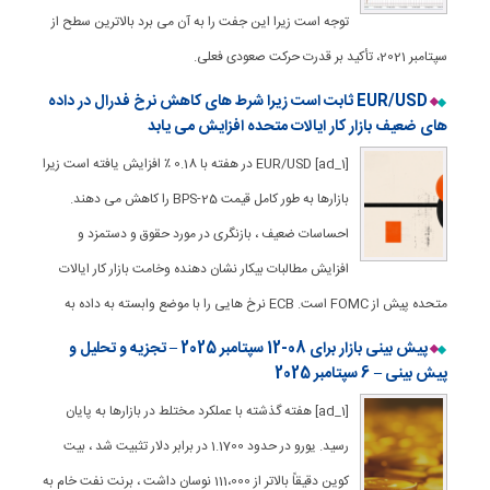
توجه است زیرا این جفت را به آن می برد بالاترین سطح از
سپتامبر 2021، تأکید بر قدرت حرکت صعودی فعلی.
EUR/USD ثابت است زیرا شرط های کاهش نرخ فدرال در داده
های ضعیف بازار کار ایالات متحده افزایش می یابد
[ad_1] EUR/USD در هفته با 0.18 ٪ افزایش یافته است زیرا
بازارها به طور کامل قیمت 25-BPS را کاهش می دهند.
احساسات ضعیف ، بازنگری در مورد حقوق و دستمزد و
افزایش مطالبات بیکار نشان دهنده وخامت بازار کار ایالات
متحده پیش از FOMC است. ECB نرخ هایی را با موضع وابسته به داده به
پیش بینی بازار برای 08-12 سپتامبر 2025 – تجزیه و تحلیل و
پیش بینی – 6 سپتامبر 2025
[ad_1] هفته گذشته با عملکرد مختلط در بازارها به پایان
رسید. یورو در حدود 1.1700 در برابر دلار تثبیت شد ، بیت
کوین دقیقاً بالاتر از 111،000 نوسان داشت ، برنت نفت خام به