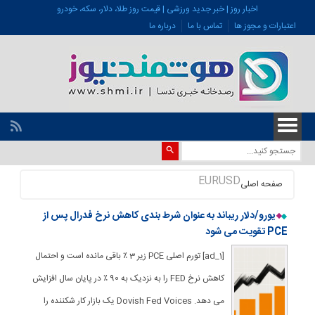
اخبار روز | خبر جدید ورزشی | قیمت روز طلا، دلار، سکه، خودرو
اعتبارات و مجوز ها
تماس با ما
درباره ما
EURUSD
صفحه اصلی
یورو/دلار ریباند به عنوان شرط بندی کاهش نرخ فدرال پس از
PCE تقویت می شود
[ad_1] تورم اصلی PCE زیر 3 ٪ باقی مانده است و احتمال
کاهش نرخ FED را به نزدیک به 90 ٪ در پایان سال افزایش
می دهد. Dovish Fed Voices یک بازار کار شکننده را