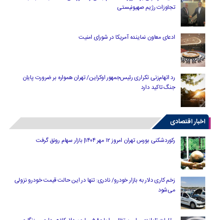
تجاوزات رژیم صهیونیستی
ادعای معاون نماینده آمریکا در شورای امنیت
رد اتهام‌زنی تکراری رئیس‌جمهور اوکراین/ تهران همواره بر ضرورت پایان
جنگ تاکید دارد
اخبار اقتصادی
رکوردشکنی بورس تهران امروز ۱۲ مهر ۱۴۰۴| بازار سهام رونق گرفت
زخم کاری دلار به بازار خودرو/ نادری: تنها در این حالت قیمت خودرو نزولی
می‌شود