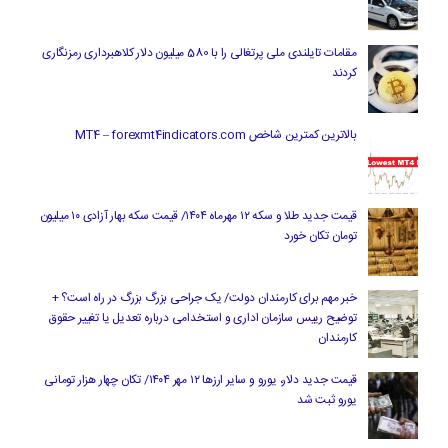
مقامات تایلندی ملی پرتغالی را با 580 میلیون دلار کلاهبرداری رمزنگاری
کردند
بالاترین کمترین شاخص MT4 – forexmt4indicators.com
قیمت جدید طلا و سکه ۱۲ مهرماه ۱۴۰۴/ قیمت سکه بهار آزادی ۱۰ میلیون
تومان تکان خورد
خبر مهم برای کارمندان دولت/ یک جراحی بزرگ بزرگ در راه است؟ +
توضیح رییس سازمان اداری و استخدامی درباره تعدیل یا تغییر حقوق
کارمندان
قیمت جدید دلار، یورو و سایر ارزها ۱۲ مهر ۱۴۰۴/ تکان چهار هزار تومانی
یورو ثبت شد