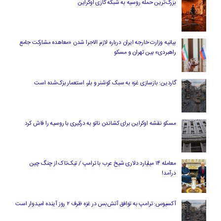
بزرگ‌ترین حمله روسیه به شبکه گازی اوکراین
بیانیه وزارت خارجه ایران درباره لازم‌ الاجرا شدن «معاهده مشارکت جامع
راهبردی» بین تهران و مسکو
گاردین: بازسازی غزه به سبک کوشنر و بلر، استعمار بزک‌شده است
مسکو نقشه اوکراین برای کشاندن ناتو به درگیری با روسیه را فاش کرد
معامله ۱۴ میلیارد دلاری شیخ عرب با ترامپ / تیک‌تاک از چنگ چین
درآمد!
آکسیوس: ترامپ به توافق آتش‌بس در غزه ظرف ۲ روز آینده امیدوار است