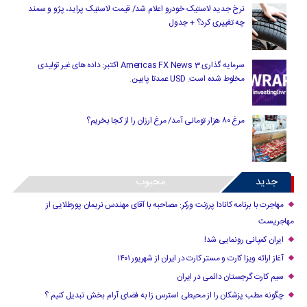
نرخ جدید لاستیک خودرو اعلام شد/ قیمت لاستیک پراید، پژو و سمند
چه تغییری کرد؟ + جدول
سرمایه گذاری Americas FX News 3 اکتبر: داده های غیر تولیدی
مخلوط شده است. USD عمدتا پایین.
مرغ ۸۰ هزار تومانی آمد/ مرغ ارزان را از کجا بخریم؟
جدید
محبوب
مهاجرت با برنامه کانادا پرزنت ورکر: مصاحبه با آقای مهندس نریمان پورطلایی از
مهاجریست
ایران کمپانی رونمایی شد!
آغاز ارائه ویزا کارت و مستر کارت در ایران از شهریور ۱۴۰۱
سیم کارت گرجستان دائمی در ایران
چگونه مطب پزشکان را از محیطی استرس زا به فضای آرام بخش تبدیل کنیم ؟