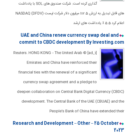
گذاری کرده است. شرکت صندوق های SOL با یادداشت
های قابل تبدیل به ارزش 112.5 میلیون دلار شرکت لیست NASDAQ (DFDV)
اعلام کرد 5.5 ٪ یادداشت های ارشد
UAE and China renew currency swap deal and
commit to CBDC development By Investing.com
[ad_1] © Reuters. HONG KONG – The United Arab
Emirates and China have reinforced their
financial ties with the renewal of a significant
currency swap agreement and a pledge to
deepen collaboration on Central Bank Digital Currency (CBDC)
development. The Central Bank of the UAE (CBUAE) and the
People’s Bank of China have extended their
Research and Development – Other – 25 October
2023