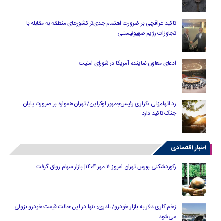
تاکید عراقچی بر ضرورت اهتمام جدی‌تر کشورهای منطقه به مقابله با
تجاوزات رژیم صهیونیستی
ادعای معاون نماینده آمریکا در شورای امنیت
رد اتهام‌زنی تکراری رئیس‌جمهور اوکراین/ تهران همواره بر ضرورت پایان
جنگ تاکید دارد
اخبار اقتصادی
رکوردشکنی بورس تهران امروز ۱۲ مهر ۱۴۰۴| بازار سهام رونق گرفت
زخم کاری دلار به بازار خودرو/ نادری: تنها در این حالت قیمت خودرو نزولی
می‌شود