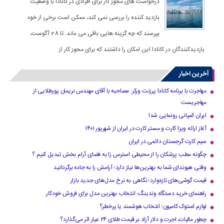
درخواست های مجوز کار برای افرادی در کانادا با وضعیت
بازدید کننده را بررسی نمی کند، ممکن است برخی از خود
بپرسند که چه گزینه هایی باقی می ماند. تا 28 آگوست،
بازدیدکنندگان در کانادا این امکان را داشتند که برای مجوز کار از
آخرین اخبار
مهاجرت با برنامه کانادا پرزنت ورکر: مصاحبه با آقای مهندس نریمان پورطلایی از
مهاجریست
ایران کمپانی رونمایی شد!
آغاز ارائه ویزا کارت و مستر کارت در ایران از شهریور ۱۴۰۱
سیم کارت گرجستان دائمی در ایران
چگونه مطب پزشکان را از محیطی استرس زا به فضای آرام بخش تبدیل کنیم ؟
وقتی هیوندای شما به بهترین‌ها نیاز دارد؛ آرامش را به جاده برگردانید
قیمت گوشی‌های تازه‌وارد؛ نگاهی به نرخ مدل‌های جدید بازار
راهنمای خرید دستگاه وندینگ: انتخاب بهترین مدل برای فروش خودکار
لوازم استوک کامیون؛ انتخاب هوشمند یا پرخطر؟
چطور مالیات، اجرت و دلار آزاد بر قیمت طلای ۲۴ عیار اثر می‌گذارد؟