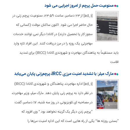
ممنوعیت حمل پرچم از امروز اجرایی می شود
[ad_1] از 23 دسامبر، ساعت 23:59، ممنوعیت پرچم زنی در
حال حاضر اجرا می شود. اکنون ساکنان موقت (کسانی که
مجوز کار یا تحصیل دارند) در کانادا دیگر نمی توانند خدمات
مهاجرتی یک روزه را در مرز دریافت کنند. این افراد تازه وارد
باید مستقیماً به پناهندگان مهاجرت و شهروندی کانادا (IRCC) برای تمدید
اقامت
مارک میلر: با تشدید امنیت مرزی IRCC، پرچم‌زنی پایان می‌یابد
[ad_1] اداره مهاجرت، پناهندگان و شهروندی کانادا (IRCC)
در نظر دارد به پرچم زنی پایان دهد. مارک میلر، وزیر مهاجرت،
در مصاحبه ای تلویزیونی در روز سه شنبه، 17 دسامبر، گفت:
“پرچم زدن دیگر یک گزینه نخواهد بود.” وی افزود که
“بستن روزنه ها” یکی از راه هایی است که این اداره امنیت مرزها را