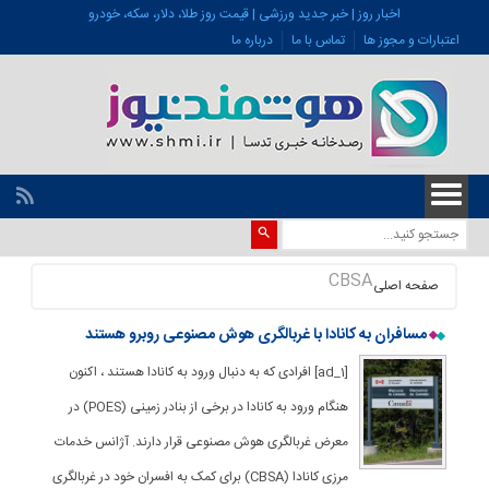
اخبار روز | خبر جدید ورزشی | قیمت روز طلا، دلار، سکه، خودرو
اعتبارات و مجوز ها
تماس با ما
درباره ما
CBSA
صفحه اصلی
مسافران به کانادا با غربالگری هوش مصنوعی روبرو هستند
[ad_1] افرادی که به دنبال ورود به کانادا هستند ، اکنون
هنگام ورود به کانادا در برخی از بنادر زمینی (POES) در
معرض غربالگری هوش مصنوعی قرار دارند. آژانس خدمات
مرزی کانادا (CBSA) برای کمک به افسران خود در غربالگری