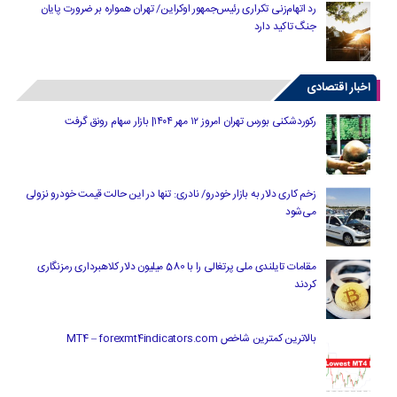
رد اتهام‌زنی تکراری رئیس‌جمهور اوکراین/ تهران همواره بر ضرورت پایان
جنگ تاکید دارد
اخبار اقتصادی
رکوردشکنی بورس تهران امروز ۱۲ مهر ۱۴۰۴| بازار سهام رونق گرفت
زخم کاری دلار به بازار خودرو/ نادری: تنها در این حالت قیمت خودرو نزولی
می‌شود
مقامات تایلندی ملی پرتغالی را با 580 میلیون دلار کلاهبرداری رمزنگاری
کردند
بالاترین کمترین شاخص MT4 – forexmt4indicators.com