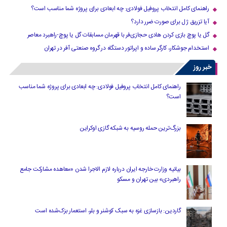
راهنمای کامل انتخاب پروفیل فولادی: چه ابعادی برای پروژه شما مناسب است؟
آیا تزریق ژل برای صورت ضرر دارد​؟
گل یا پوچ بازی کردن هادی حجازی‌فر با قهرمان مسابقات گل یا پوچ-راهبرد معاصر
استخدام جوشکار، کارگر ساده و اپراتور دستگاه در گروه صنعتی آفر در تهران
خبر روز
راهنمای کامل انتخاب پروفیل فولادی: چه ابعادی برای پروژه شما مناسب
است؟
بزرگ‌ترین حمله روسیه به شبکه گازی اوکراین
بیانیه وزارت خارجه ایران درباره لازم‌ الاجرا شدن «معاهده مشارکت جامع
راهبردی» بین تهران و مسکو
گاردین: بازسازی غزه به سبک کوشنر و بلر، استعمار بزک‌شده است