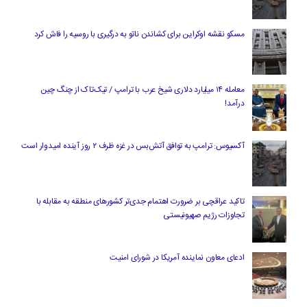
مسکو نقشه اوکراین برای کشاندن ناتو به درگیری با روسیه را فاش کرد
معامله ۱۴ میلیارد دلاری شیخ عرب با ترامپ / تیک‌تاک از چنگ چین
درآمد!
آکسیوس: ترامپ به توافق آتش‌بس در غزه ظرف ۲ روز آینده امیدوار است
تاکید عراقچی بر ضرورت اهتمام جدی‌تر کشورهای منطقه به مقابله با
تجاوزات رژیم صهیونیستی
ادعای معاون نماینده آمریکا در شورای امنیت