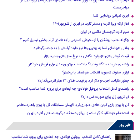
مهاجرت با برنامه کانادا پرزنت ورکر: مصاحبه با آقای مهندس نریمان پورطلایی از
مهاجریست
ایران کمپانی رونمایی شد!
آغاز ارائه ویزا کارت و مستر کارت در ایران از شهریور ۱۴۰۱
سیم کارت گرجستان دائمی در ایران
چگونه مطب پزشکان را از محیطی استرس زا به فضای آرام بخش تبدیل کنیم ؟
وقتی هیوندای شما به بهترین‌ها نیاز دارد؛ آرامش را به جاده برگردانید
قیمت گوشی‌های تازه‌وارد؛ نگاهی به نرخ مدل‌های جدید بازار
راهنمای خرید دستگاه وندینگ: انتخاب بهترین مدل برای فروش خودکار
لوازم استوک کامیون؛ انتخاب هوشمند یا پرخطر؟
چطور مالیات، اجرت و دلار آزاد بر قیمت طلای ۲۴ عیار اثر می‌گذارد؟
راهنمای کامل انتخاب پروفیل فولادی: چه ابعادی برای پروژه شما مناسب است؟
آیا تزریق ژل برای صورت ضرر دارد​؟
گل یا پوچ بازی کردن هادی حجازی‌فر با قهرمان مسابقات گل یا پوچ-راهبرد معاصر
استخدام جوشکار، کارگر ساده و اپراتور دستگاه در گروه صنعتی آفر در تهران
خبر روز
راهنمای کامل انتخاب پروفیل فولادی: چه ابعادی برای پروژه شما مناسب