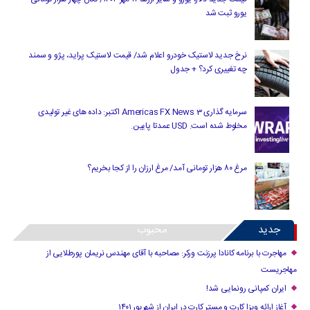
یورو ثبت شد
نرخ جدید لاستیک خودرو اعلام شد/ قیمت لاستیک پراید، پژو و سمند
چه تغییری کرد؟ + جدول
سرمایه گذاری Americas FX News 3 اکتبر: داده های غیر تولیدی
مخلوط شده است. USD عمدتا پایین.
مرغ ۸۰ هزار تومانی آمد/ مرغ ارزان را از کجا بخریم؟
جدید
محبوب
مهاجرت با برنامه کانادا پرزنت ورکر: مصاحبه با آقای مهندس نریمان پورطلایی از
مهاجریست
ایران کمپانی رونمایی شد!
آغاز ارائه ویزا کارت و مستر کارت در ایران از شهریور ۱۴۰۱