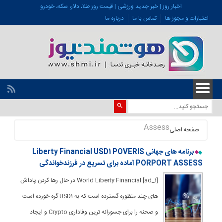
اخبار روز | خبر جدید ورزشی | قیمت روز طلا، دلار، سکه، خودرو
اعتبارات و مجوز ها
تماس با ما
درباره ما
Assess
صفحه اصلی
برنامه های جهانی Liberty Financial USD1 POVERIS
PORPORT ASSESS آماده برای تسریع در فرزندخواندگی
[ad_1] World Liberty Financial در حال رها کردن پاداش
های چند منظوره گسترده است که به USD1 گره خورده است
و صحنه را برای جسورانه ترین وفاداری Crypto و ایجاد