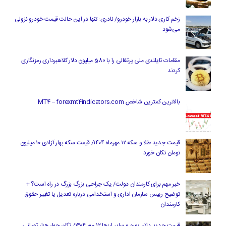
زخم کاری دلار به بازار خودرو/ نادری: تنها در این حالت قیمت خودرو نزولی
می‌شود
مقامات تایلندی ملی پرتغالی را با 580 میلیون دلار کلاهبرداری رمزنگاری
کردند
بالاترین کمترین شاخص MT4 – forexmt4indicators.com
قیمت جدید طلا و سکه ۱۲ مهرماه ۱۴۰۴/ قیمت سکه بهار آزادی ۱۰ میلیون
تومان تکان خورد
خبر مهم برای کارمندان دولت/ یک جراحی بزرگ بزرگ در راه است؟ +
توضیح رییس سازمان اداری و استخدامی درباره تعدیل یا تغییر حقوق
کارمندان
قیمت جدید دلار، یورو و سایر ارزها ۱۲ مهر ۱۴۰۴/ تکان چهار هزار تومانی