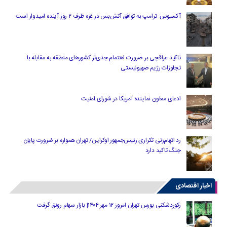
آکسیوس: ترامپ به توافق آتش‌بس در غزه ظرف ۲ روز آینده امیدوار است
تاکید عراقچی بر ضرورت اهتمام جدی‌تر کشورهای منطقه به مقابله با
تجاوزات رژیم صهیونیستی
ادعای معاون نماینده آمریکا در شورای امنیت
رد اتهام‌زنی تکراری رئیس‌جمهور اوکراین/ تهران همواره بر ضرورت پایان
جنگ تاکید دارد
اخبار اقتصادی
رکوردشکنی بورس تهران امروز ۱۲ مهر ۱۴۰۴| بازار سهام رونق گرفت