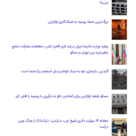
است؟
بزرگ‌ترین حمله روسیه به شبکه گازی اوکراین
بیانیه وزارت خارجه ایران درباره لازم‌ الاجرا شدن «معاهده مشارکت جامع
راهبردی» بین تهران و مسکو
گاردین: بازسازی غزه به سبک کوشنر و بلر، استعمار بزک‌شده است
مسکو نقشه اوکراین برای کشاندن ناتو به درگیری با روسیه را فاش کرد
معامله ۱۴ میلیارد دلاری شیخ عرب با ترامپ / تیک‌تاک از چنگ چین
درآمد!