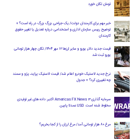
تومان تکان خورد
خبر مهم برای کارمندان دولت/ یک جراحی بزرگ بزرگ در راه است؟ +
توضیح رییس سازمان اداری و استخدامی درباره تعدیل یا تغییر حقوق
کارمندان
قیمت جدید دلار، یورو و سایر ارزها ۱۲ مهر ۱۴۰۴/ تکان چهار هزار تومانی
یورو ثبت شد
نرخ جدید لاستیک خودرو اعلام شد/ قیمت لاستیک پراید، پژو و سمند
چه تغییری کرد؟ + جدول
سرمایه گذاری Americas FX News 3 اکتبر: داده های غیر تولیدی
مخلوط شده است. USD عمدتا پایین.
مرغ ۸۰ هزار تومانی آمد/ مرغ ارزان را از کجا بخریم؟