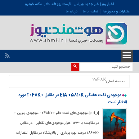
اخبار روز | خبر جدید ورزشی | قیمت روز طلا، دلار، سکه، خودرو
اعتبارات و مجوز ها
تماس با ما
درباره ما
2048K
صفحه اصلی
موجودی نفت هفتگی EIA +5810K در مقابل +2048K مورد
انتظار است
[ad_1] موجودی‌های نفت خام ++2048K موجودی بنزین +
در مقایسه با -1123 هزار موجودی‌های تقطیر – در مقابل
-1865K درصد بهره برداری از پالایشگاه در مقابل انتظارات