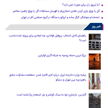
آیا تزریق ژل برای صورت ضرر دارد​؟
گل یا پوچ بازی کردن هادی حجازی‌فر با قهرمان مسابقات گل یا پوچ-راهبرد معاصر
استخدام جوشکار، کارگر ساده و اپراتور دستگاه در گروه صنعتی آفر در تهران
خبر روز
راهنمای کامل انتخاب پروفیل فولادی: چه ابعادی برای پروژه شما مناسب
است؟
بزرگ‌ترین حمله روسیه به شبکه گازی اوکراین
بیانیه وزارت خارجه ایران درباره لازم‌ الاجرا شدن «معاهده مشارکت جامع
راهبردی» بین تهران و مسکو
گاردین: بازسازی غزه به سبک کوشنر و بلر، استعمار بزک‌شده است