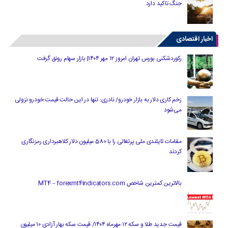
جنگ تاکید دارد
اخبار اقتصادی
رکوردشکنی بورس تهران امروز ۱۲ مهر ۱۴۰۴| بازار سهام رونق گرفت
زخم کاری دلار به بازار خودرو/ نادری: تنها در این حالت قیمت خودرو نزولی
می‌شود
مقامات تایلندی ملی پرتغالی را با 580 میلیون دلار کلاهبرداری رمزنگاری
کردند
بالاترین کمترین شاخص MT4 – forexmt4indicators.com
قیمت جدید طلا و سکه ۱۲ مهرماه ۱۴۰۴/ قیمت سکه بهار آزادی ۱۰ میلیون