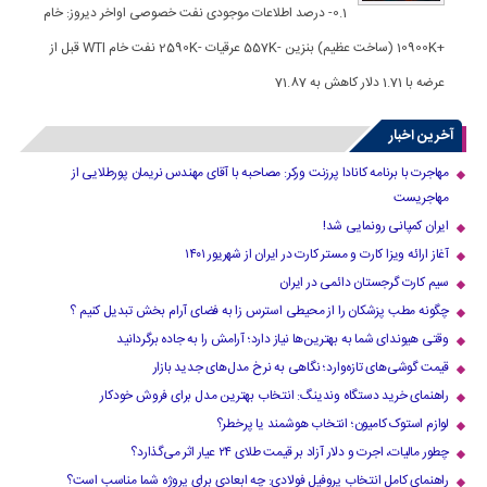
0.1- درصد اطلاعات موجودی نفت خصوصی اواخر دیروز: خام
+10900K (ساخت عظیم) بنزین -557K عرقیات -2590K نفت خام WTI قبل از
عرضه با 1.71 دلار کاهش به 71.87
آخرین اخبار
مهاجرت با برنامه کانادا پرزنت ورکر: مصاحبه با آقای مهندس نریمان پورطلایی از
مهاجریست
ایران کمپانی رونمایی شد!
آغاز ارائه ویزا کارت و مستر کارت در ایران از شهریور ۱۴۰۱
سیم کارت گرجستان دائمی در ایران
چگونه مطب پزشکان را از محیطی استرس زا به فضای آرام بخش تبدیل کنیم ؟
وقتی هیوندای شما به بهترین‌ها نیاز دارد؛ آرامش را به جاده برگردانید
قیمت گوشی‌های تازه‌وارد؛ نگاهی به نرخ مدل‌های جدید بازار
راهنمای خرید دستگاه وندینگ: انتخاب بهترین مدل برای فروش خودکار
لوازم استوک کامیون؛ انتخاب هوشمند یا پرخطر؟
چطور مالیات، اجرت و دلار آزاد بر قیمت طلای ۲۴ عیار اثر می‌گذارد؟
راهنمای کامل انتخاب پروفیل فولادی: چه ابعادی برای پروژه شما مناسب است؟