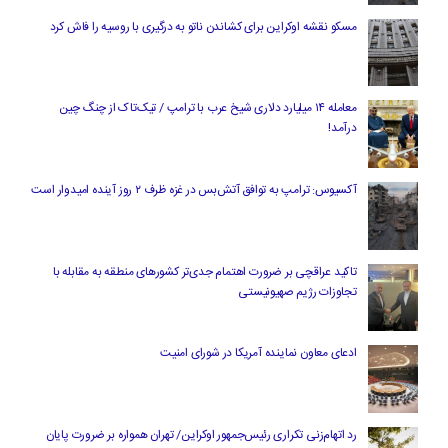
مسکو نقشه اوکراین برای کشاندن ناتو به درگیری با روسیه را فاش کرد
معامله ۱۴ میلیارد دلاری شیخ عرب با ترامپ / تیک‌تاک از چنگ چین
درآمد!
آکسیوس: ترامپ به توافق آتش‌بس در غزه ظرف ۲ روز آینده امیدوار است
تاکید عراقچی بر ضرورت اهتمام جدی‌تر کشورهای منطقه به مقابله با
تجاوزات رژیم صهیونیستی
ادعای معاون نماینده آمریکا در شورای امنیت
رد اتهام‌زنی تکراری رئیس‌جمهور اوکراین/ تهران همواره بر ضرورت پایان