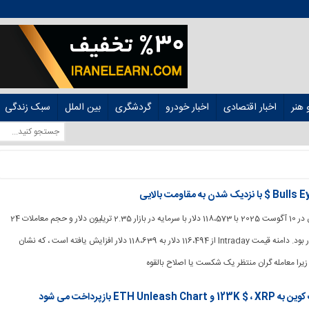
هنر
اخبار اقتصادی
اخبار خودرو
گردشگری
بین الملل
سبک زندگی
[ad_1] قیمت بیت کوین در 10 آگوست 2025 با 118،573 دلار با سرمایه در بازار 2.35 تریلیون دلار و حجم معاملات 24
ساعته 31.06 میلیارد دلار بود. دامنه قیمت Intraday از 116،494 دلار به 118،639 دلار افزایش یافته است ، که نشان
یرا معامله گران منتظر یک شکست یا اصلاح بالقوه