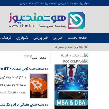
اخبار روز | خبر جدید ورزشی | قیمت روز طلا، دلار، سکه، خودرو
صفحه نخست
خبر روز
خبر ورزشی
تکنولوژی
فرهنگ و 
آغاز ارائه ویزا کارت و مستر کارت در ایر_
123K
صفحه اصلی
ساعت بیت کوین قیمت: Bulls Eye 123k $ با نزدیک شدن به مقاومت بالایی
دهنده ادغام تنگ است ز
بسته بندی هفتگی Crypto: بیت کوین به 123K $ ، XRP و ETH Unleash Chart بازپرداخت می شود