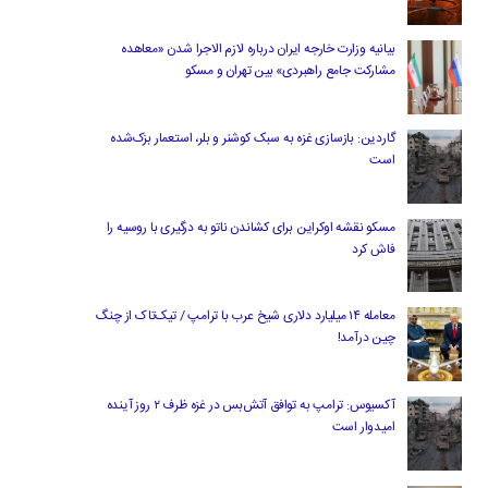
بیانیه وزارت خارجه ایران درباره لازم‌ الاجرا شدن «معاهده
مشارکت جامع راهبردی» بین تهران و مسکو
گاردین: بازسازی غزه به سبک کوشنر و بلر، استعمار بزک‌شده
است
مسکو نقشه اوکراین برای کشاندن ناتو به درگیری با روسیه را
فاش کرد
معامله ۱۴ میلیارد دلاری شیخ عرب با ترامپ / تیک‌تاک از چنگ
چین درآمد!
آکسیوس: ترامپ به توافق آتش‌بس در غزه ظرف ۲ روز آینده
امیدوار است