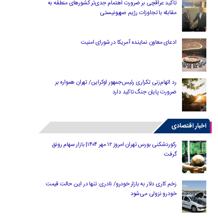
تاکید عراقچی بر ضرورت اهتمام جدی‌تر کشورهای منطقه به
مقابله با تجاوزات رژیم صهیونیستی
ادعای معاون نماینده آمریکا در شورای امنیت
رد اتهام‌زنی تکراری رئیس‌جمهور اوکراین/ تهران همواره بر
ضرورت پایان جنگ تاکید دارد
اخبار اقتصادی
رکوردشکنی بورس تهران امروز ۱۲ مهر ۱۴۰۴| بازار سهام رونق
گرفت
زخم کاری دلار به بازار خودرو/ نادری: تنها در این حالت قیمت
خودرو نزولی می‌شود