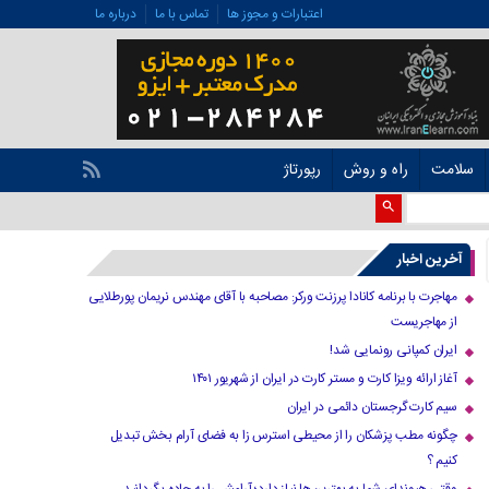
اعتبارات و مجوز ها
تماس با ما
درباره ما
سلامت
راه و روش
رپورتاژ
آخرین اخبار
مهاجرت با برنامه کانادا پرزنت ورکر: مصاحبه با آقای مهندس نریمان پورطلایی
از مهاجریست
ایران کمپانی رونمایی شد!
آغاز ارائه ویزا کارت و مستر کارت در ایران از شهریور ۱۴۰۱
سیم کارت گرجستان دائمی در ایران
چگونه مطب پزشکان را از محیطی استرس زا به فضای آرام بخش تبدیل
کنیم ؟