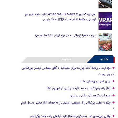
سرمایه گذاری Americas FX News 3 اکتبر: داده های غیر
تولیدی مخلوط شده است. USD عمدتا پایین.
مرغ ۸۰ هزار تومانی آمد/ مرغ ارزان را از کجا بخریم؟
جدید
محبوب
مهاجرت با برنامه کانادا پرزنت ورکر: مصاحبه با آقای مهندس نریمان پورطلایی
از مهاجریست
ایران کمپانی رونمایی شد!
آغاز ارائه ویزا کارت و مستر کارت در ایران از شهریور ۱۴۰۱
سیم کارت گرجستان دائمی در ایران
چگونه مطب پزشکان را از محیطی استرس زا به فضای آرام بخش تبدیل کنیم
؟
وقتی هیوندای شما به بهترین‌ها نیاز دارد؛ آرامش را به جاده برگردانید