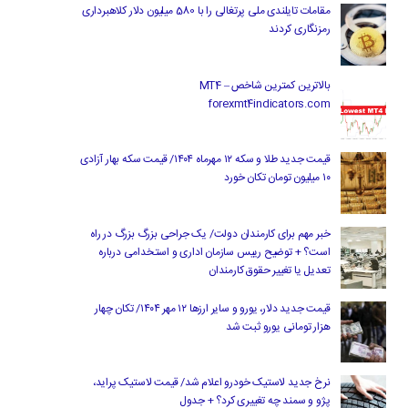
مقامات تایلندی ملی پرتغالی را با 580 میلیون دلار کلاهبرداری
رمزنگاری کردند
بالاترین کمترین شاخص MT4 –
forexmt4indicators.com
قیمت جدید طلا و سکه ۱۲ مهرماه ۱۴۰۴/ قیمت سکه بهار آزادی
۱۰ میلیون تومان تکان خورد
خبر مهم برای کارمندان دولت/ یک جراحی بزرگ بزرگ در راه
است؟ + توضیح رییس سازمان اداری و استخدامی درباره
تعدیل یا تغییر حقوق کارمندان
قیمت جدید دلار، یورو و سایر ارزها ۱۲ مهر ۱۴۰۴/ تکان چهار
هزار تومانی یورو ثبت شد
نرخ جدید لاستیک خودرو اعلام شد/ قیمت لاستیک پراید،
پژو و سمند چه تغییری کرد؟ + جدول