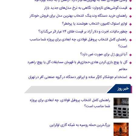
وقتی هیوندای شما به بهترین‌ها نیاز دارد؛ آرامش را به جاده برگردانید
قیمت گوشی‌های تازه‌وارد؛ نگاهی به نرخ مدل‌های جدید بازار
راهنمای خرید دستگاه وندینگ: انتخاب بهترین مدل برای فروش خودکار
لوازم استوک کامیون؛ انتخاب هوشمند یا پرخطر؟
چطور مالیات، اجرت و دلار آزاد بر قیمت طلای ۲۴ عیار اثر می‌گذارد؟
راهنمای کامل انتخاب پروفیل فولادی: چه ابعادی برای پروژه شما مناسب
است؟
آیا تزریق ژل برای صورت ضرر دارد​؟
گل یا پوچ بازی کردن هادی حجازی‌فر با قهرمان مسابقات گل یا پوچ-راهبرد
معاصر
استخدام جوشکار، کارگر ساده و اپراتور دستگاه در گروه صنعتی آفر در تهران
خبر روز
راهنمای کامل انتخاب پروفیل فولادی: چه ابعادی برای پروژه
شما مناسب است؟
بزرگ‌ترین حمله روسیه به شبکه گازی اوکراین