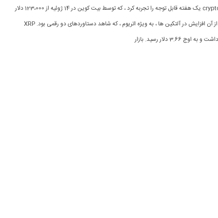
[ad_1] بازار cryptocurrency یک هفته قابل توجه را تجربه کرد ، که توسط بیت کوین در 14 ژوئیه از 123،000 دلار
پیشی گرفته بود و پس از آن افزایش در آلتکین ها ، به ویژه اتریوم ، که شاهد دستاوردهای دو رقمی بود. XRP
 3.66 دلار رسید. بازار