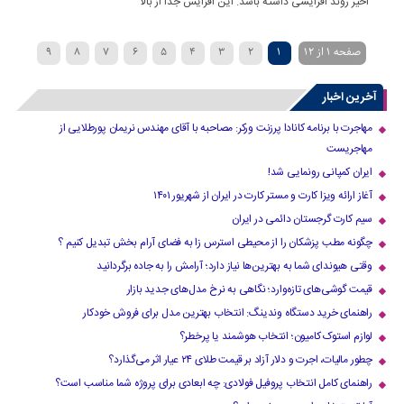
اخیر روند افزایشی داشته باشد. این افزایش جدا از بالا
صفحه 1 از 12
1
2
3
4
5
6
7
8
9
»
...
›
10
آخرین اخبار
مهاجرت با برنامه کانادا پرزنت ورکر: مصاحبه با آقای مهندس نریمان پورطلایی از
مهاجریست
ایران کمپانی رونمایی شد!
آغاز ارائه ویزا کارت و مستر کارت در ایران از شهریور ۱۴۰۱
سیم کارت گرجستان دائمی در ایران
چگونه مطب پزشکان را از محیطی استرس زا به فضای آرام بخش تبدیل کنیم ؟
وقتی هیوندای شما به بهترین‌ها نیاز دارد؛ آرامش را به جاده برگردانید
قیمت گوشی‌های تازه‌وارد؛ نگاهی به نرخ مدل‌های جدید بازار
راهنمای خرید دستگاه وندینگ: انتخاب بهترین مدل برای فروش خودکار
لوازم استوک کامیون؛ انتخاب هوشمند یا پرخطر؟
چطور مالیات، اجرت و دلار آزاد بر قیمت طلای ۲۴ عیار اثر می‌گذارد؟
راهنمای کامل انتخاب پروفیل فولادی: چه ابعادی برای پروژه شما مناسب است؟