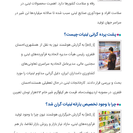
رفاه و سلامت کشورها دارد. اهمیت محصولات لبنی در
سلامت افراد و سودآوری صنایع لبنی سبب شده تا سالانه میلیاردها تن شیر در
سراسر جهان تولید
پشت پرده گرانی لبنیات چیست؟
[ad_1] به گزارش هوشمند نیوز به نقل از همشهری،احسان
ظفری، رئیس هیأت مدیره اتحادیه فرآورده‌های لبنی و
مجتبی عالی، مدیرعامل اتحادیه سراسری تعاونی‌های
کشاورزی دامداران ایران، دلیل گرانی مداوم لبنیات را مورد
بحث و بررسی قرار دادند. کارخانجات لبنی در حال تعطیلی هستنداحسان
ظفری: در مصوبه اردیبهشت‌ماه، قیمت هر کیلوگرم شیر خام 23هزار تومان تعیین
چرا با وجود تخصیص یارانه لبنیات گران شد؟
[ad_1] به گزارش خبرگزاری هوشمند نیوز، چرا با وجود تولید
فرآورده‌های لبنی، مازاد نیاز بازار و ریزش بازار تقاضا، باز هم