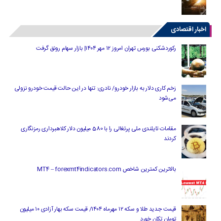
اخبار اقتصادی
رکوردشکنی بورس تهران امروز ۱۲ مهر ۱۴۰۴| بازار سهام رونق گرفت
زخم کاری دلار به بازار خودرو/ نادری: تنها در این حالت قیمت خودرو نزولی
می‌شود
مقامات تایلندی ملی پرتغالی را با 580 میلیون دلار کلاهبرداری رمزنگاری
کردند
بالاترین کمترین شاخص MT4 – forexmt4indicators.com
قیمت جدید طلا و سکه ۱۲ مهرماه ۱۴۰۴/ قیمت سکه بهار آزادی ۱۰ میلیون
تومان تکان خورد