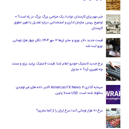
خبر مهم برای کارمندان دولت/ یک جراحی بزرگ بزرگ در راه است؟ +
توضیح رییس سازمان اداری و استخدامی درباره تعدیل یا تغییر حقوق
کارمندان
قیمت جدید دلار، یورو و سایر ارزها ۱۲ مهر ۱۴۰۴/ تکان چهار هزار تومانی
یورو ثبت شد
نرخ جدید لاستیک خودرو اعلام شد/ قیمت لاستیک پراید، پژو و سمند
چه تغییری کرد؟ + جدول
سرمایه گذاری Americas FX News 3 اکتبر: داده های غیر تولیدی
مخلوط شده است. USD عمدتا پایین.
مرغ ۸۰ هزار تومانی آمد/ مرغ ارزان را از کجا بخریم؟