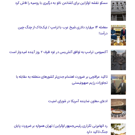
مسکو نقشه اوکراین برای کشاندن ناتو به درگیری با روسیه را فاش کرد
معامله ۱۴ میلیارد دلاری شیخ عرب با ترامپ / تیک‌تاک از چنگ چین
درآمد!
آکسیوس: ترامپ به توافق آتش‌بس در غزه ظرف ۲ روز آینده امیدوار است
تاکید عراقچی بر ضرورت اهتمام جدی‌تر کشورهای منطقه به مقابله با
تجاوزات رژیم صهیونیستی
ادعای معاون نماینده آمریکا در شورای امنیت
رد اتهام‌زنی تکراری رئیس‌جمهور اوکراین/ تهران همواره بر ضرورت پایان
جنگ تاکید دارد