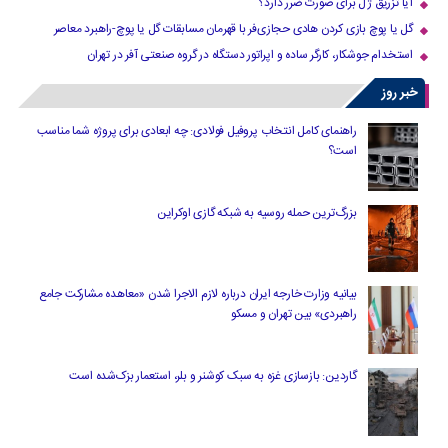
آیا تزریق ژل برای صورت ضرر دارد​؟
گل یا پوچ بازی کردن هادی حجازی‌فر با قهرمان مسابقات گل یا پوچ-راهبرد معاصر
استخدام جوشکار، کارگر ساده و اپراتور دستگاه در گروه صنعتی آفر در تهران
خبر روز
راهنمای کامل انتخاب پروفیل فولادی: چه ابعادی برای پروژه شما مناسب
است؟
بزرگ‌ترین حمله روسیه به شبکه گازی اوکراین
بیانیه وزارت خارجه ایران درباره لازم‌ الاجرا شدن «معاهده مشارکت جامع
راهبردی» بین تهران و مسکو
گاردین: بازسازی غزه به سبک کوشنر و بلر، استعمار بزک‌شده است