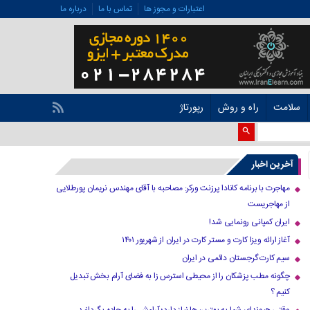
اعتبارات و مجوز ها
تماس با ما
درباره ما
سلامت
راه و روش
رپورتاژ
آخرین اخبار
مهاجرت با برنامه کانادا پرزنت ورکر: مصاحبه با آقای مهندس نریمان پورطلایی
از مهاجریست
ایران کمپانی رونمایی شد!
آغاز ارائه ویزا کارت و مستر کارت در ایران از شهریور ۱۴۰۱
سیم کارت گرجستان دائمی در ایران
چگونه مطب پزشکان را از محیطی استرس زا به فضای آرام بخش تبدیل
کنیم ؟