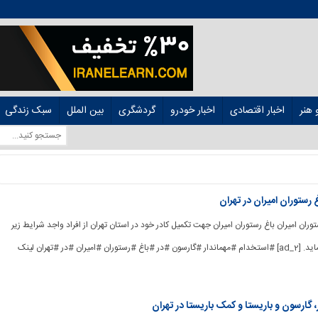
هنر
اخبار اقتصادی
اخبار خودرو
گردشگری
بین الملل
سبک زندگی
 رستوران امیران در تهران
 رستوران امیران باغ رستوران امیران جهت تکمیل کادر خود در استان تهران از افراد واجد شرایط زیر
دعوت به همکاری می نماید. [ad_2] #استخدام #مهماندار #گارسون #در #باغ #رستوران #امیران #در #تهران لینک
 گارسون و باریستا و کمک باریستا در تهران