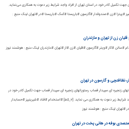
وران جهت تکمیل کادر خود در استان‌ تهران از افراد واجد شرایط زیر دعوت به همکاری می‌نماید.
#آشپز #پیتزا #زن #صندوقدار #گارسون #باریستا #کمک #باریستا #در #تهران لینک منبع :
قلیان زن از تهران و مازندران
ر، نظافتچی و گارسون در تهران
تورانهای زنجیره ای سپیدار قصاب رستورانهای زنجیره ای سپیدار قصاب جهت تکمیل کادر خود در
استان تهران از افراد واجد شرایط زیر دعوت به همکاری می نماید. [ad_2] #استخدام #قناد #شیرینیپز #حسابدار
#تهران لینک منبع : هوشمند نیوز
متصدی بوفه در هانی پخت در تهران