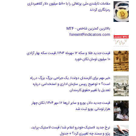
مقامات تایلندی ملی پرتغالی را با 580 میلیون دلار کلاهبرداری
رمزنگاری کردند
بالاترین کمترین شاخص MT4 –
forexmt4indicators.com
قیمت جدید طلا و سکه ۱۲ مهرماه ۱۴۰۴/ قیمت سکه بهار آزادی
۱۰ میلیون تومان تکان خورد
خبر مهم برای کارمندان دولت/ یک جراحی بزرگ بزرگ در راه
است؟ + توضیح رییس سازمان اداری و استخدامی درباره
تعدیل یا تغییر حقوق کارمندان
قیمت جدید دلار، یورو و سایر ارزها ۱۲ مهر ۱۴۰۴/ تکان چهار
هزار تومانی یورو ثبت شد
نرخ جدید لاستیک خودرو اعلام شد/ قیمت لاستیک پراید،
پژو و سمند چه تغییری کرد؟ + جدول