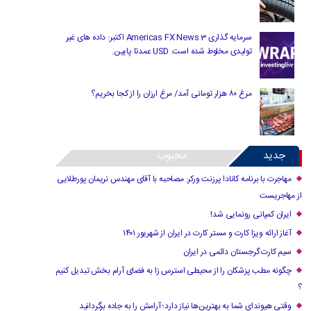
سرمایه گذاری Americas FX News 3 اکتبر: داده های غیر
تولیدی مخلوط شده است. USD عمدتا پایین.
مرغ ۸۰ هزار تومانی آمد/ مرغ ارزان را از کجا بخریم؟
جدید
محبوب
مهاجرت با برنامه کانادا پرزنت ورکر: مصاحبه با آقای مهندس نریمان پورطلایی
از مهاجریست
ایران کمپانی رونمایی شد!
آغاز ارائه ویزا کارت و مستر کارت در ایران از شهریور ۱۴۰۱
سیم کارت گرجستان دائمی در ایران
چگونه مطب پزشکان را از محیطی استرس زا به فضای آرام بخش تبدیل کنیم
؟
وقتی هیوندای شما به بهترین‌ها نیاز دارد؛ آرامش را به جاده برگردانید