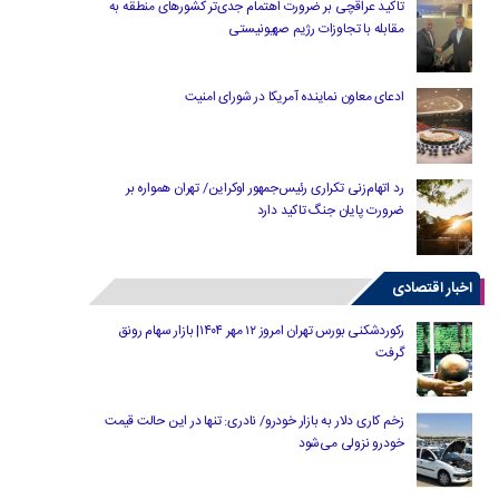
تاکید عراقچی بر ضرورت اهتمام جدی‌تر کشورهای منطقه به
مقابله با تجاوزات رژیم صهیونیستی
ادعای معاون نماینده آمریکا در شورای امنیت
رد اتهام‌زنی تکراری رئیس‌جمهور اوکراین/ تهران همواره بر
ضرورت پایان جنگ تاکید دارد
اخبار اقتصادی
رکوردشکنی بورس تهران امروز ۱۲ مهر ۱۴۰۴| بازار سهام رونق
گرفت
زخم کاری دلار به بازار خودرو/ نادری: تنها در این حالت قیمت
خودرو نزولی می‌شود