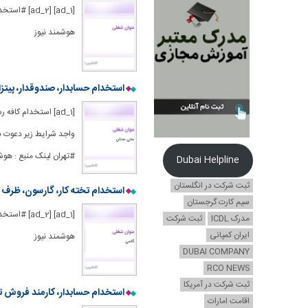
[1] [ad_2
هوشمند نیوز
استخدام حسابدار، صندوقدار، پیتزا
[ad_1] استخدام کا
#تهران لینک منبع : هوش
Dubai Helpline
ثبت شرکت در انگلستان
استخدام تخته کار، گارسون، ظرف ش
سیم کارت گرجستان
[_1] [ad_2
مدرک ICDL
ثبت شرکت
ایران کمپانی
هوشمند نیوز
DUBAI COMPANY
RCO NEWS
ثبت شرکت در آمریکا
استخدام حسابدار، کارمند فروش ت
اقامت امارات