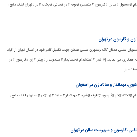
ad_] #استخدام #مسئول #سالن #گارسون #متصدی #بوفه #در #هانی #پخت #در #تهران لینک منبع :
 زن و گارسون در تهران
فه رستوران سنتی عدنان کافه رستوران سنتی عدنان جهت تکمیل کادر خود در استان تهران از افراد
واجد شرایط زیر دعوت به همکاری می نماید. [ad_2] #استخدام #حسابدار #صندوقدار #پیتزا #زن #گارسون #در
مند نیوز
وی، مهماندار و سالاد زن در اصفهان
ad] #استخدام #تخته #کار #گارسون #ظرف #شوی #مهماندار #سالاد #زن #در #اصفهان لینک منبع :
لفنی، گارسون و سرپرست سالن در تهران