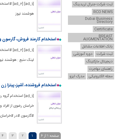
[1] [ad_2
ثبت شرکت جنرال تریدینگ
RCO NEWS
هوشمند نیوز
Dubai Business
Directory
Certificate
BREAST
استخدام کارمند فروش، گارسون و
AUGMENTATION
بانک اطلاعات مشاغل
[1] [ad_2
ثبت شرکت
دوره آموزشی
لینک منبع : هوشمند نیو
دیجیتال مارکتینگ
راهنمای مهاجرت
مجله الکترونیکی
مدرک ایزو
استخدام فروشنده، آشپز، پیتزا زن
[ad_1] استخدام گر
#گارسون #در #خراسان #
صفحه 1 از 6
1
2
3
4