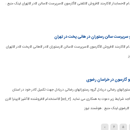
ad_] #استخدام #حسابدار #کارمند #فروش #تلفنی #گارسون #سرپرست #سالن #در #تهران لینک منبع :
 سرپرست سالن رستوران در هانی پخت در تهران
ad_] #استخدام #کارمند #فروش #گارسون #سرپرست #سالن #رستوران #در #هانی #پخت #در #تهران
ز
 و گارسون در خراسان رضوی
وه رستورانهای رضائی دریادل گروه رستورانهای رضائی دریادل جهت تکمیل کادر خود در استان
خراسان رضوی از افراد واجد شرایط زیر دعوت به همکاری می نماید. [ad_2] #استخدام #فروشنده #آشپز #پیتزا #زن
رضوی لینک منبع : هوشمند نیوز
›
6
5