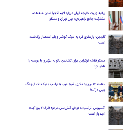
بیانیه وزارت خارجه ایران درباره لازم‌ الاجرا شدن «معاهده
مشارکت جامع راهبردی» بین تهران و مسکو
گاردین: بازسازی غزه به سبک کوشنر و بلر، استعمار بزک‌شده
است
مسکو نقشه اوکراین برای کشاندن ناتو به درگیری با روسیه را
فاش کرد
معامله ۱۴ میلیارد دلاری شیخ عرب با ترامپ / تیک‌تاک از چنگ
چین درآمد!
آکسیوس: ترامپ به توافق آتش‌بس در غزه ظرف ۲ روز آینده
امیدوار است