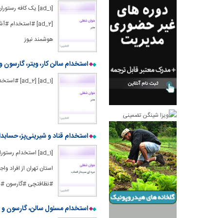
[ad_1] یک کافه رست
[ad_2] #استخدام 
هوشمند نیوز
استخدام سالن کار، ویتر، گارسون و 
[ad_1] [ad_2] #استخدام #سالن #کار #ویتر #گارسون #قلیان #زن #از #تهران #مازندران لینک منبع : هوشمند نیوز
استخدام قناد و شیرینی‌پز، حسابدا
[ad_1] استخدام رس
#نظافتچی #گارسون #در 
استخدام مسئول سالن، گارسون و 