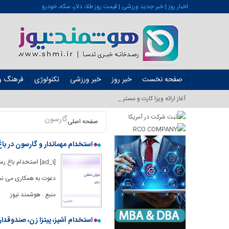
اخبار روز | خبر جدید ورزشی | قیمت روز طلا، دلار، سکه، خودرو
صفحه نخست
خبر روز
خبر ورزشی
تکنولوژی
فرهنگ و 
آغاز ارائه ویزا کارت و مستر کارت در ایر_
گارسون
صفحه اصلی
استخدام مهماندار و گارسون در باغ
[ad_1] استخدام باغ
منبع : هوشمند نیوز
استخدام آشپز، پیتزا زن، صندوقدار،