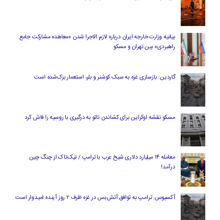
بیانیه وزارت خارجه ایران درباره لازم‌ الاجرا شدن «معاهده مشارکت جامع
راهبردی» بین تهران و مسکو
گاردین: بازسازی غزه به سبک کوشنر و بلر، استعمار بزک‌شده است
مسکو نقشه اوکراین برای کشاندن ناتو به درگیری با روسیه را فاش کرد
معامله ۱۴ میلیارد دلاری شیخ عرب با ترامپ / تیک‌تاک از چنگ چین
درآمد!
آکسیوس: ترامپ به توافق آتش‌بس در غزه ظرف ۲ روز آینده امیدوار است