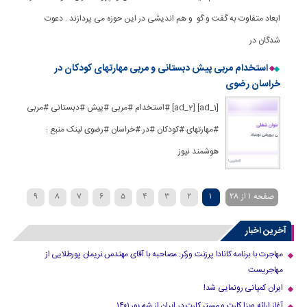
ابعاد متفاوت به گفت و گو و هم اندیشی در این حوزه می پردازند . دعوت
شدگان در
استخدام مربی پیش دبستانی و مربی مهارتهای کودکان در
خراسان رضوی
[ad_1] [ad_2] #استخدام #مربی #پیش #دبستانی #مربی
#مهارتهای #کودکان #در #خراسان #رضوی لینک منبع :
هوشمند نیوز
صفحه 1 از 28
1
2
3
4
5
6
7
8
9
»
...
20
›
10
آخرین اخبار
مهاجرت با برنامه کانادا پرزنت ورکر: مصاحبه با آقای مهندس نریمان پورطلایی از
مهاجریست
ایران کمپانی رونمایی شد!
آغاز ارائه ویزا کارت و مستر کارت در ایران از شهریور ۱۴۰۱