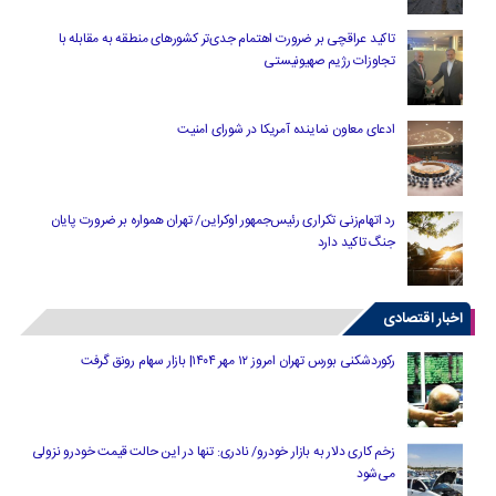
تاکید عراقچی بر ضرورت اهتمام جدی‌تر کشورهای منطقه به مقابله با
تجاوزات رژیم صهیونیستی
ادعای معاون نماینده آمریکا در شورای امنیت
رد اتهام‌زنی تکراری رئیس‌جمهور اوکراین/ تهران همواره بر ضرورت پایان
جنگ تاکید دارد
اخبار اقتصادی
رکوردشکنی بورس تهران امروز ۱۲ مهر ۱۴۰۴| بازار سهام رونق گرفت
زخم کاری دلار به بازار خودرو/ نادری: تنها در این حالت قیمت خودرو نزولی
می‌شود