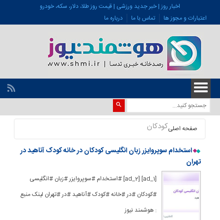
اخبار روز | خبر جدید ورزشی | قیمت روز طلا، دلار، سکه، خودرو
اعتبارات و مجوز ها
تماس با ما
درباره ما
کودکان
صفحه اصلی
استخدام سوپروایزر زبان انگلیسی کودکان در خانه کودک آناهید در
تهران
[ad_1] [ad_2] #استخدام #سوپروایزر #زبان #انگلیسی
#کودکان #در #خانه #کودک #آناهید #در #تهران لینک منبع
: هوشمند نیوز