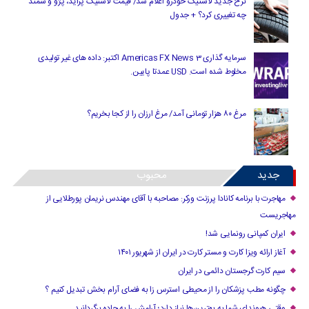
نرخ جدید لاستیک خودرو اعلام شد/ قیمت لاستیک پراید، پژو و سمند
چه تغییری کرد؟ + جدول
سرمایه گذاری Americas FX News 3 اکتبر: داده های غیر تولیدی
مخلوط شده است. USD عمدتا پایین.
مرغ ۸۰ هزار تومانی آمد/ مرغ ارزان را از کجا بخریم؟
جدید
محبوب
مهاجرت با برنامه کانادا پرزنت ورکر: مصاحبه با آقای مهندس نریمان پورطلایی از
مهاجریست
ایران کمپانی رونمایی شد!
آغاز ارائه ویزا کارت و مستر کارت در ایران از شهریور ۱۴۰۱
سیم کارت گرجستان دائمی در ایران
چگونه مطب پزشکان را از محیطی استرس زا به فضای آرام بخش تبدیل کنیم ؟
وقتی هیوندای شما به بهترین‌ها نیاز دارد؛ آرامش را به جاده برگردانید