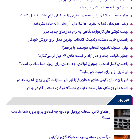
سیم کارت گرجستان دائمی در ایران
چگونه مطب پزشکان را از محیطی استرس زا به فضای آرام بخش تبدیل کنیم ؟
وقتی هیوندای شما به بهترین‌ها نیاز دارد؛ آرامش را به جاده برگردانید
قیمت گوشی‌های تازه‌وارد؛ نگاهی به نرخ مدل‌های جدید بازار
راهنمای خرید دستگاه وندینگ: انتخاب بهترین مدل برای فروش خودکار
لوازم استوک کامیون؛ انتخاب هوشمند یا پرخطر؟
چطور مالیات، اجرت و دلار آزاد بر قیمت طلای ۲۴ عیار اثر می‌گذارد؟
راهنمای کامل انتخاب پروفیل فولادی: چه ابعادی برای پروژه شما مناسب است؟
آیا تزریق ژل برای صورت ضرر دارد​؟
گل یا پوچ بازی کردن هادی حجازی‌فر با قهرمان مسابقات گل یا پوچ-راهبرد معاصر
استخدام جوشکار، کارگر ساده و اپراتور دستگاه در گروه صنعتی آفر در تهران
خبر روز
راهنمای کامل انتخاب پروفیل فولادی: چه ابعادی برای پروژه شما مناسب
است؟
بزرگ‌ترین حمله روسیه به شبکه گازی اوکراین