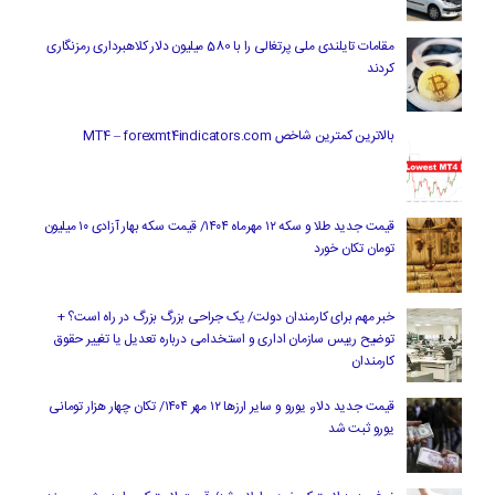
مقامات تایلندی ملی پرتغالی را با 580 میلیون دلار کلاهبرداری رمزنگاری
کردند
بالاترین کمترین شاخص MT4 – forexmt4indicators.com
قیمت جدید طلا و سکه ۱۲ مهرماه ۱۴۰۴/ قیمت سکه بهار آزادی ۱۰ میلیون
تومان تکان خورد
خبر مهم برای کارمندان دولت/ یک جراحی بزرگ بزرگ در راه است؟ +
توضیح رییس سازمان اداری و استخدامی درباره تعدیل یا تغییر حقوق
کارمندان
قیمت جدید دلار، یورو و سایر ارزها ۱۲ مهر ۱۴۰۴/ تکان چهار هزار تومانی
یورو ثبت شد