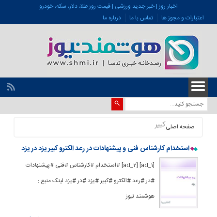
اخبار روز | خبر جدید ورزشی | قیمت روز طلا، دلار، سکه، خودرو
اعتبارات و مجوز ها
تماس با ما
درباره ما
کبیر
صفحه اصلی
استخدام کارشناس فنی و پیشنهادات در رعد الکترو کبیر یزد در یزد
[ad_1] [ad_2] #استخدام #کارشناس #فنی #پیشنهادات
#در #رعد #الکترو #کبیر #یزد #در #یزد لینک منبع :
هوشمند نیوز