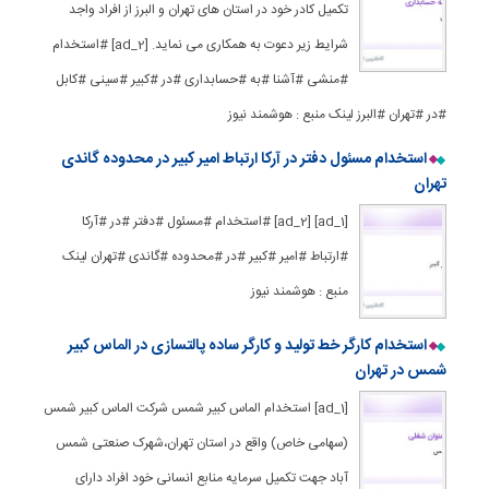
تکمیل کادر خود در استان های تهران و البرز از افراد واجد
شرایط زیر دعوت به همکاری می نماید. [ad_2] #استخدام
#منشی #آشنا #به #حسابداری #در #کبیر #سینی #کابل
#در #تهران #البرز لینک منبع : هوشمند نیوز
استخدام مسئول دفتر در آرکا ارتباط امیر کبیر در محدوده گاندی
تهران
[ad_1] [ad_2] #استخدام #مسئول #دفتر #در #آرکا
#ارتباط #امیر #کبیر #در #محدوده #گاندی #تهران لینک
منبع : هوشمند نیوز
استخدام کارگر خط تولید و کارگر ساده پالتسازی در الماس کبیر
شمس در تهران
[ad_1] استخدام الماس کبیر شمس شرکت الماس کبیر شمس
(سهامی خاص) واقع در استان تهران،شهرک صنعتی شمس
آباد جهت تکمیل سرمایه منابع انسانی خود افراد دارای