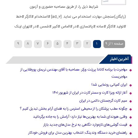
شرایط ذیل را، از طریق مصاحبه حضوری و آزمون
(رایگان)سنجش مهارت، استخدام می نماید. [ad_2] #استخدام #کارگر #خط
#تولید #کارگر #ساده #پالتسازی #در #الماس #کبیر #شمس #در #تهران لینک
صفحه 1 از 9
1
2
3
4
5
6
7
8
9
›
آخرین اخبار
مهاجرت با برنامه کانادا پرزنت ورکر: مصاحبه با آقای مهندس نریمان پورطلایی از
مهاجریست
ایران کمپانی رونمایی شد!
آغاز ارائه ویزا کارت و مستر کارت در ایران از شهریور ۱۴۰۱
سیم کارت گرجستان دائمی در ایران
چگونه مطب پزشکان را از محیطی استرس زا به فضای آرام بخش تبدیل کنیم ؟
وقتی هیوندای شما به بهترین‌ها نیاز دارد؛ آرامش را به جاده برگردانید
قیمت گوشی‌های تازه‌وارد؛ نگاهی به نرخ مدل‌های جدید بازار
راهنمای خرید دستگاه وندینگ: انتخاب بهترین مدل برای فروش خودکار