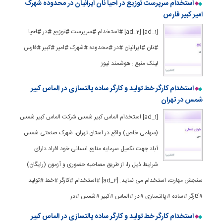
استخدام سرپرست توزیع در احیا نان ایرانیان در محدوده شهرک
امیر کبیر فارس
[ad_1] [ad_2] #استخدام #سرپرست #توزیع #در #احیا
#نان #ایرانیان #در #محدوده #شهرک #امیر #کبیر #فارس
لینک منبع : هوشمند نیوز
استخدام کارگر خط تولید و کارگر ساده پالتسازی در الماس کبیر
شمس در تهران
[ad_1] استخدام الماس کبیر شمس شرکت الماس کبیر شمس
(سهامی خاص) واقع در استان تهران، شهرک صنعتی شمس
آباد جهت تکمیل سرمایه منابع انسانی خود افراد دارای
شرایط ذیل را، از طریق مصاحبه حضوری و آزمون (رایگان)
سنجش مهارت، استخدام می نماید. [ad_2] #استخدام #کارگر #خط #تولید
#کارگر #ساده #پالتسازی #در #الماس #کبیر #شمس #در
استخدام کارگر خط تولید و کارگر ساده پالتسازی در الماس کبیر