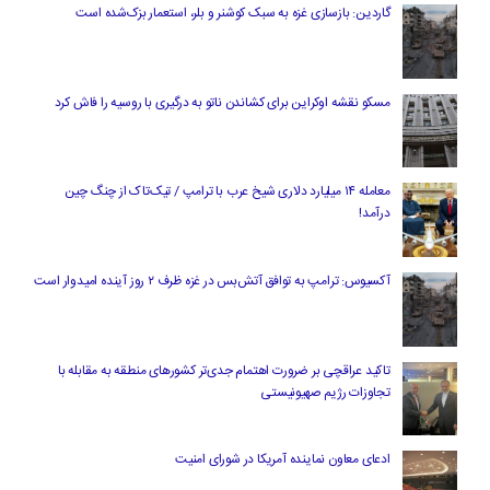
گاردین: بازسازی غزه به سبک کوشنر و بلر، استعمار بزک‌شده است
مسکو نقشه اوکراین برای کشاندن ناتو به درگیری با روسیه را فاش کرد
معامله ۱۴ میلیارد دلاری شیخ عرب با ترامپ / تیک‌تاک از چنگ چین
درآمد!
آکسیوس: ترامپ به توافق آتش‌بس در غزه ظرف ۲ روز آینده امیدوار است
تاکید عراقچی بر ضرورت اهتمام جدی‌تر کشورهای منطقه به مقابله با
تجاوزات رژیم صهیونیستی
ادعای معاون نماینده آمریکا در شورای امنیت