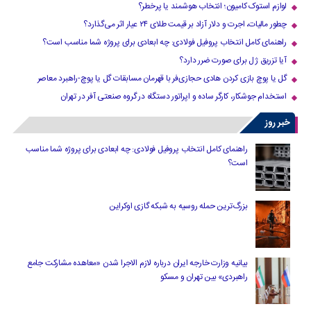
لوازم استوک کامیون؛ انتخاب هوشمند یا پرخطر؟
چطور مالیات، اجرت و دلار آزاد بر قیمت طلای ۲۴ عیار اثر می‌گذارد؟
راهنمای کامل انتخاب پروفیل فولادی: چه ابعادی برای پروژه شما مناسب است؟
آیا تزریق ژل برای صورت ضرر دارد​؟
گل یا پوچ بازی کردن هادی حجازی‌فر با قهرمان مسابقات گل یا پوچ-راهبرد معاصر
استخدام جوشکار، کارگر ساده و اپراتور دستگاه در گروه صنعتی آفر در تهران
خبر روز
راهنمای کامل انتخاب پروفیل فولادی: چه ابعادی برای پروژه شما مناسب
است؟
بزرگ‌ترین حمله روسیه به شبکه گازی اوکراین
بیانیه وزارت خارجه ایران درباره لازم‌ الاجرا شدن «معاهده مشارکت جامع
راهبردی» بین تهران و مسکو