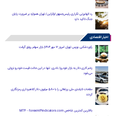
رد اتهام‌زنی تکراری رئیس‌جمهور اوکراین/ تهران همواره بر ضرورت پایان
جنگ تاکید دارد
اخبار اقتصادی
رکوردشکنی بورس تهران امروز ۱۲ مهر ۱۴۰۴| بازار سهام رونق گرفت
زخم کاری دلار به بازار خودرو/ نادری: تنها در این حالت قیمت خودرو نزولی
می‌شود
مقامات تایلندی ملی پرتغالی را با 580 میلیون دلار کلاهبرداری رمزنگاری
کردند
بالاترین کمترین شاخص MT4 – forexmt4indicators.com