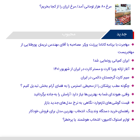
مرغ ۸۰ هزار تومانی آمد/ مرغ ارزان را از کجا بخریم؟
جدید
محبوب
مهاجرت با برنامه کانادا پرزنت ورکر: مصاحبه با آقای مهندس نریمان پورطلایی از
مهاجریست
ایران کمپانی رونمایی شد!
آغاز ارائه ویزا کارت و مستر کارت در ایران از شهریور ۱۴۰۱
سیم کارت گرجستان دائمی در ایران
چگونه مطب پزشکان را از محیطی استرس زا به فضای آرام بخش تبدیل کنیم ؟
وقتی هیوندای شما به بهترین‌ها نیاز دارد؛ آرامش را به جاده برگردانید
قیمت گوشی‌های تازه‌وارد؛ نگاهی به نرخ مدل‌های جدید بازار
راهنمای خرید دستگاه وندینگ: انتخاب بهترین مدل برای فروش خودکار
لوازم استوک کامیون؛ انتخاب هوشمند یا پرخطر؟