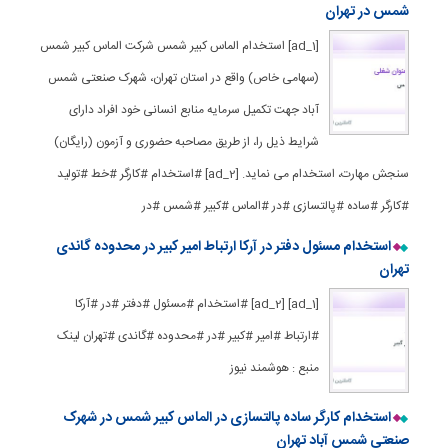
شمس در تهران
[ad_1] استخدام الماس کبیر شمس شرکت الماس کبیر شمس
(سهامی خاص) واقع در استان تهران، شهرک صنعتی شمس
آباد جهت تکمیل سرمایه منابع انسانی خود افراد دارای
شرایط ذیل را، از طریق مصاحبه حضوری و آزمون (رایگان)
سنجش مهارت، استخدام می نماید. [ad_2] #استخدام #کارگر #خط #تولید
#کارگر #ساده #پالتسازی #در #الماس #کبیر #شمس #در
استخدام مسئول دفتر در آرکا ارتباط امیر کبیر در محدوده گاندی
تهران
[ad_1] [ad_2] #استخدام #مسئول #دفتر #در #آرکا
#ارتباط #امیر #کبیر #در #محدوده #گاندی #تهران لینک
منبع : هوشمند نیوز
استخدام کارگر ساده پالتسازی در الماس کبیر شمس در شهرک
صنعتی شمس آباد تهران