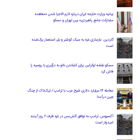
بیانیه وزارت خارجه ایران درباره لازم‌ الاجرا شدن «معاهده
مشارکت جامع راهبردی» بین تهران و مسکو
گاردین: بازسازی غزه به سبک کوشنر و بلر، استعمار بزک‌شده
است
مسکو نقشه اوکراین برای کشاندن ناتو به درگیری با روسیه را
فاش کرد
معامله ۱۴ میلیارد دلاری شیخ عرب با ترامپ / تیک‌تاک از چنگ
چین درآمد!
آکسیوس: ترامپ به توافق آتش‌بس در غزه ظرف ۲ روز آینده
امیدوار است