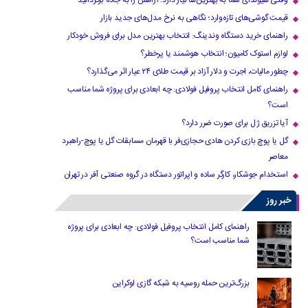
وقتی هیوندای شما به بهترین‌ها نیاز دارد؛ آرامش را به جاده برگردانید
قیمت گوشی‌های تازه‌وارد؛ نگاهی به نرخ مدل‌های جدید بازار
راهنمای خرید دستگاه وندینگ: انتخاب بهترین مدل برای فروش خودکار
لوازم استوک کامیون؛ انتخاب هوشمند یا پرخطر؟
چطور مالیات، اجرت و دلار آزاد بر قیمت طلای ۲۴ عیار اثر می‌گذارد؟
راهنمای کامل انتخاب پروفیل فولادی: چه ابعادی برای پروژه شما مناسب
است؟
آیا تزریق ژل برای صورت ضرر دارد​؟
گل یا پوچ بازی کردن هادی حجازی‌فر با قهرمان مسابقات گل یا پوچ-راهبرد
معاصر
استخدام جوشکار، کارگر ساده و اپراتور دستگاه در گروه صنعتی آفر در تهران
خبر روز
راهنمای کامل انتخاب پروفیل فولادی: چه ابعادی برای پروژه
شما مناسب است؟
بزرگ‌ترین حمله روسیه به شبکه گازی اوکراین