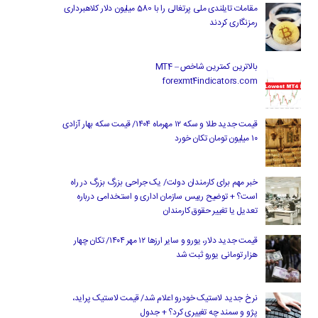
مقامات تایلندی ملی پرتغالی را با 580 میلیون دلار کلاهبرداری
رمزنگاری کردند
بالاترین کمترین شاخص MT4 –
forexmt4indicators.com
قیمت جدید طلا و سکه ۱۲ مهرماه ۱۴۰۴/ قیمت سکه بهار آزادی
۱۰ میلیون تومان تکان خورد
خبر مهم برای کارمندان دولت/ یک جراحی بزرگ بزرگ در راه
است؟ + توضیح رییس سازمان اداری و استخدامی درباره
تعدیل یا تغییر حقوق کارمندان
قیمت جدید دلار، یورو و سایر ارزها ۱۲ مهر ۱۴۰۴/ تکان چهار
هزار تومانی یورو ثبت شد
نرخ جدید لاستیک خودرو اعلام شد/ قیمت لاستیک پراید،
پژو و سمند چه تغییری کرد؟ + جدول