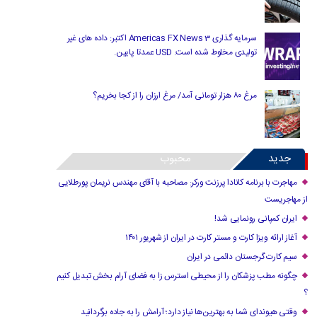
سرمایه گذاری Americas FX News 3 اکتبر: داده های غیر
تولیدی مخلوط شده است. USD عمدتا پایین.
مرغ ۸۰ هزار تومانی آمد/ مرغ ارزان را از کجا بخریم؟
جدید
محبوب
مهاجرت با برنامه کانادا پرزنت ورکر: مصاحبه با آقای مهندس نریمان پورطلایی
از مهاجریست
ایران کمپانی رونمایی شد!
آغاز ارائه ویزا کارت و مستر کارت در ایران از شهریور ۱۴۰۱
سیم کارت گرجستان دائمی در ایران
چگونه مطب پزشکان را از محیطی استرس زا به فضای آرام بخش تبدیل کنیم
؟
وقتی هیوندای شما به بهترین‌ها نیاز دارد؛ آرامش را به جاده برگردانید