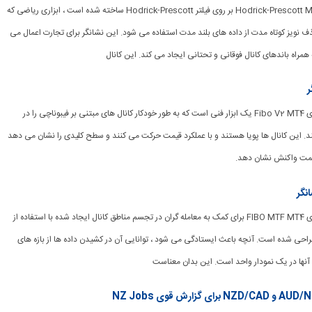
[ad_1] نشانگر کانال Hodrick-Prescott MT4 بر روی فیلتر Hodrick-Prescott ساخته شده است ، ابزاری ریاضی که
ف نویز کوتاه مدت از داده های بلند مدت استفاده می شود. این نشانگر برای تجارت اعمال می
مراه باندهای کانال فوقانی و تحتانی ایجاد می کند. این کانال
[ad_1] شاخص کانال های Fibo V2 MT4 یک ابزار فنی است که به طور خودکار کانال های مبتنی بر فیبوناچی را در
ند. این کانال ها پویا هستند و با عملکرد قیمت حرکت می کنند و سطح کلیدی را نشان می دهد
یمت واکنش نشان دهد.
[ad_1] شاخص کانال های FIBO MTF MT4 برای کمک به معامله گران در تجسم مناطق کانال ایجاد شده با استفاده از
حی شده است. آنچه باعث ایستادگی می شود ، توانایی آن در کشیدن داده ها از بازه های
نها در یک نمودار واحد است. این بدان معناست