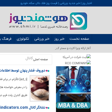
اخبار روز | خبر جدید ورزشی | قیمت روز طلا، دلار، سکه، خودرو
صفحه نخست
خبر روز
خبر ورزشی
تکنولوژی
فرهنگ و 
آغاز ارائه ویزا کارت و مستر کارت در ا_
کانال
صفحه اصلی
دوروف فشار پنهان توسط اطلاعات ف
[ad_1] تلگرام در 
را در معرض خواسته های
طریق کنترل پلت فرم دو
نشانگر کانال Grucha MT4 – forexmt4indicators.com