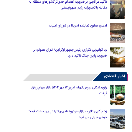
تاکید عراقچی بر ضرورت اهتمام جدی‌تر کشورهای منطقه به
مقابله با تجاوزات رژیم صهیونیستی
ادعای معاون نماینده آمریکا در شورای امنیت
رد اتهام‌زنی تکراری رئیس‌جمهور اوکراین/ تهران همواره بر
ضرورت پایان جنگ تاکید دارد
اخبار اقتصادی
رکوردشکنی بورس تهران امروز ۱۲ مهر ۱۴۰۴| بازار سهام رونق
گرفت
زخم کاری دلار به بازار خودرو/ نادری: تنها در این حالت قیمت
خودرو نزولی می‌شود