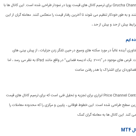
[ad_1] نشانگر Grucha Channel MT4 برای ترسیم کانال های قیمت پویا در نمودار طراحی شده است. این کانال ها با
نند و به طور خودکار تنظیم می شوند تا آخرین رفتار قیمت را منعکس کنند. معامله گران از این
ایط بیش از حد و بیش از حد ،
ده ایم
ی فناوری آینده غالباً در مورد سکته های وسیع در حین تلنگر زدن جزئیات ، از پیش بینی های
گسترده ای برخوردار است. قرص های موجود در “2001: یک ادیسه فضایی” در واقع مانند iPad به نظر می رسد ، اما
فضانوردان برای اشتراک یا هدر رفتن ساعت
[ad_1] نشانگر Price Channel Central MT4 ابزاری برای تجزیه و تحلیل فنی است که برای ترسیم کانال های قیمت
ترین سطح طراحی شده است. این خطوط فوقانی ، پایین و مرکزی را که محدوده معاملات را
ی کند. این کانال ها به معامله گران کمک