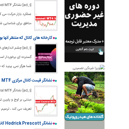
عملکرد بازار حرکت می ک
مناطق برای شناسایی شر
کارخانه های کانال که منتظر آنها بو
[ad_1] چشم اندازها
شما هرگز نمی بینید که 
نشانگر قیمت کانال مرکزی MT4
مبتنی بر اوج و پایین 
تعریف می کند ، ترسیم م
نشانگر Hodrick Prescott کانال MT4