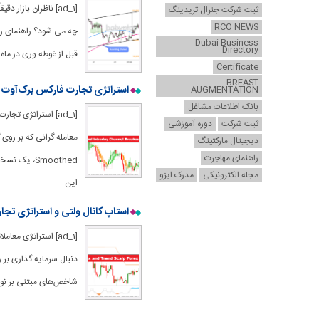
[ad_1] ناظران بازار
ثبت شرکت جنرال تریدینگ
RCO NEWS
چه می شود؟ راهنمای روی
Dubai Business
Directory
قبل از غوطه وری در ما
Certificate
BREAST
استراتژی تجارت فارکس برک‌آوت کانال  Ashi
AUGMENTATION
بانک اطلاعات مشاغل
ثبت شرکت
دوره آموزشی
دیجیتال مارکتینگ
راهنمای مهاجرت
مجله الکترونیکی
مدرک ایزو
این
استاپ کانال ولتی و استراتژی تجا
دنبال سرمایه گذاری بر
شاخص‌های مبتنی بر نوسا