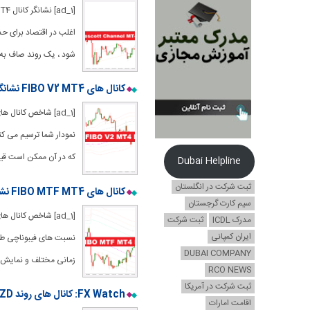
اغلب در اقتصاد برای حذ
شود ، یک روند صاف به ه
کانال های FIBO V2 MT4 نشانگر
نمودار شما ترسیم می ک
که در آن ممکن است ق
Dubai Helpline
ثبت شرکت در انگلستان
کانال های FIBO MTF MT4 نشانگر
سیم کارت گرجستان
مدرک ICDL
ثبت شرکت
ایران کمپانی
نسبت های فیبوناچی طرا
DUBAI COMPANY
زمانی مختلف و نمایش آ
RCO NEWS
ثبت شرکت در آمریکا
FX Watch: کانال های روند AUD/NZD و NZD/CAD برای گزارش قوی NZ Jobs
اقامت امارات