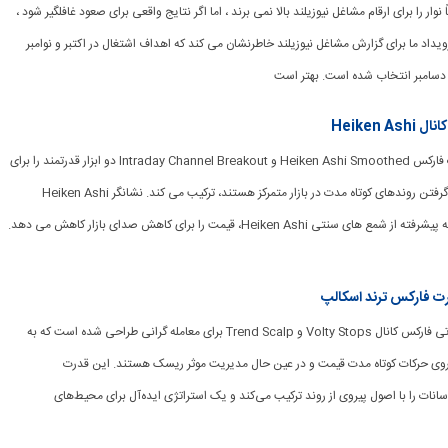
 دقیقاً نوار را برای ارقام مشاغل نیوزیلند بالا نمی برند ، اما اگر نتایج واقعی برای صعود غافلگیر شود ،
داد ما برای گزارش مشاغل نیوزیلند خاطرنشان می کند که اهداف اشتغال در اکتبر و نوامبر
ه دسامبر انتخاب شده است. بهتر است
Heiken
[ad_1] استراتژی تجارت فارکس Heiken Ashi Smoothed و Intraday Channel Breakout دو ابزار قدرتمند را برای
معامله گرانی که بر روی گرفتن روندهای کوتاه مدت در بازار متمرکز هستند، ترکیب می کند. نشانگر Heiken Ashi
Smoothed، یک نسخه پیشرفته از شمع های سنتی Heiken Ashi، قیمت را برای کاهش صدای بازار کاهش می دهد.
رت فارکس ترند اسکالپ
[ad_1] استراتژی معاملاتی فارکس کانال Volty Stops و Trend Scalp برای معامله گرانی طراحی شده است که به
 روی حرکات کوتاه مدت قیمت و در عین حال مدیریت موثر ریسک هستند. این قدرت
نات را با اصول پیروی از روند ترکیب می‌کند و یک استراتژی ایده‌آل برای محیط‌های