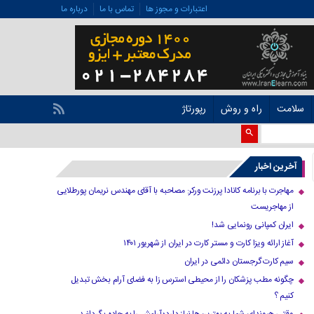
اعتبارات و مجوز ها
تماس با ما
درباره ما
سلامت
راه و روش
رپورتاژ
آخرین اخبار
مهاجرت با برنامه کانادا پرزنت ورکر: مصاحبه با آقای مهندس نریمان پورطلایی
از مهاجریست
ایران کمپانی رونمایی شد!
آغاز ارائه ویزا کارت و مستر کارت در ایران از شهریور ۱۴۰۱
سیم کارت گرجستان دائمی در ایران
چگونه مطب پزشکان را از محیطی استرس زا به فضای آرام بخش تبدیل
کنیم ؟