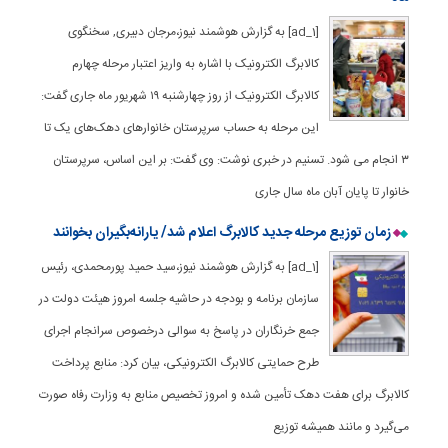
[ad_1] به گزارش هوشمند نیوز،مرجان دبیری, سخنگوی
کالابرگ الکترونیک با اشاره به واریز اعتبار مرحله چهارم
کالابرگ الکترونیک از روز چهارشنبه ۱۹ شهریور ماه جاری گفت:
این مرحله به حساب سرپرستان خانوارهای دهک‌های یک تا
۳ انجام می شود. تسنیم در خبری نوشت: وی گفت: بر این اساس، سرپرستان
خانوار تا پایان آبان ماه سال جاری
زمان توزیع مرحله جدید کالابرگ اعلام شد/ یارانه‌بگیران بخوانند
[ad_1] به گزارش هوشمند نیوز،سید حمید پورمحمدی، رئیس
سازمان برنامه و بودجه در حاشیه جلسه امروز هیئت دولت در
جمع خرنگاران در پاسخ به سوالی درخصوص سرانجام اجرای
طرح حمایتی کالابرگ الکترونیکی، بیان کرد: منابع پرداخت
کالابرگ برای هفت دهک تأمین شده و امروز تخصیص منابع به وزارت رفاه صورت
می‌گیرد و مانند همیشه توزیع