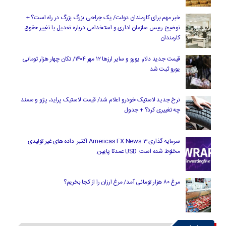
خبر مهم برای کارمندان دولت/ یک جراحی بزرگ بزرگ در راه است؟ +
توضیح رییس سازمان اداری و استخدامی درباره تعدیل یا تغییر حقوق
کارمندان
قیمت جدید دلار، یورو و سایر ارزها ۱۲ مهر ۱۴۰۴/ تکان چهار هزار تومانی
یورو ثبت شد
نرخ جدید لاستیک خودرو اعلام شد/ قیمت لاستیک پراید، پژو و سمند
چه تغییری کرد؟ + جدول
سرمایه گذاری Americas FX News 3 اکتبر: داده های غیر تولیدی
مخلوط شده است. USD عمدتا پایین.
مرغ ۸۰ هزار تومانی آمد/ مرغ ارزان را از کجا بخریم؟