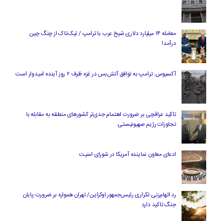
معامله ۱۴ میلیارد دلاری شیخ عرب با ترامپ / تیک‌تاک از چنگ چین
درآمد!
آکسیوس: ترامپ به توافق آتش‌بس در غزه ظرف ۲ روز آینده امیدوار است
تاکید عراقچی بر ضرورت اهتمام جدی‌تر کشورهای منطقه به مقابله با
تجاوزات رژیم صهیونیستی
ادعای معاون نماینده آمریکا در شورای امنیت
رد اتهام‌زنی تکراری رئیس‌جمهور اوکراین/ تهران همواره بر ضرورت پایان
جنگ تاکید دارد