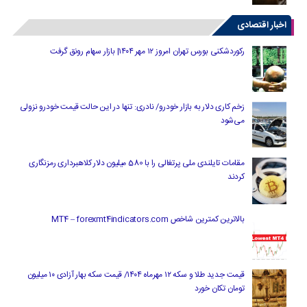
اخبار اقتصادی
رکوردشکنی بورس تهران امروز ۱۲ مهر ۱۴۰۴| بازار سهام رونق گرفت
زخم کاری دلار به بازار خودرو/ نادری: تنها در این حالت قیمت خودرو نزولی
می‌شود
مقامات تایلندی ملی پرتغالی را با 580 میلیون دلار کلاهبرداری رمزنگاری
کردند
بالاترین کمترین شاخص MT4 – forexmt4indicators.com
قیمت جدید طلا و سکه ۱۲ مهرماه ۱۴۰۴/ قیمت سکه بهار آزادی ۱۰ میلیون
تومان تکان خورد