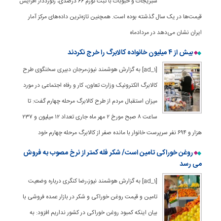
سبزیجات و حبوبات با ثبت تورم ۶۶ درصدی، رکورددار افزایش
قیمت‌ها در یک سال گذشته بوده است. همچنین تازه‌ترین داده‌های مرکز آمار
ایران نشان می‌دهد در مردادماه
بیش از ۴ میلیون خانواده کالابرگ را خرج نکردند
[ad_1] به گزارش هوشمند نیوز،مرجان دبیری سخنگوی طرح
کالابرگ الکترونیک وزارت تعاون، کار و رفاه اجتماعی در مورد
میزان استقبال مردم از طرح کالابرگ مرحله چهارم گفت: تا
ساعت ۸ صبح مورخ ۲ مهر ماه جاری تعداد ۱۲ میلیون و ۲۳۷
هزار و ۶۹۴ نفر سرپرست خانوار با مانده صفر از کالابرگ مرحله چهارم خود
روغن خوراکی تامین است/ شکر فله کمتر از نرخ مصوب به فروش
می رسد
[ad_1] به گزارش هوشمند نیوز،رضا کنگری درباره وضعیت
تامین و قیمت روغن خوراکی و شکر در بازار عمده فروشی با
بیان اینکه کمبود روغن خوراکی در کشور نداریم افزود: به