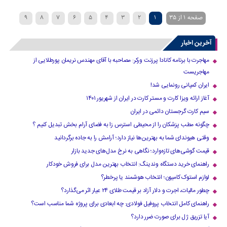
صفحه 1 از 35
1
2
3
4
5
6
7
8
9
»
...
30
20
›
10
آخرین اخبار
مهاجرت با برنامه کانادا پرزنت ورکر: مصاحبه با آقای مهندس نریمان پورطلایی از
مهاجریست
ایران کمپانی رونمایی شد!
آغاز ارائه ویزا کارت و مستر کارت در ایران از شهریور ۱۴۰۱
سیم کارت گرجستان دائمی در ایران
چگونه مطب پزشکان را از محیطی استرس زا به فضای آرام بخش تبدیل کنیم ؟
وقتی هیوندای شما به بهترین‌ها نیاز دارد؛ آرامش را به جاده برگردانید
قیمت گوشی‌های تازه‌وارد؛ نگاهی به نرخ مدل‌های جدید بازار
راهنمای خرید دستگاه وندینگ: انتخاب بهترین مدل برای فروش خودکار
لوازم استوک کامیون؛ انتخاب هوشمند یا پرخطر؟
چطور مالیات، اجرت و دلار آزاد بر قیمت طلای ۲۴ عیار اثر می‌گذارد؟
راهنمای کامل انتخاب پروفیل فولادی: چه ابعادی برای پروژه شما مناسب است؟
آیا تزریق ژل برای صورت ضرر دارد​؟