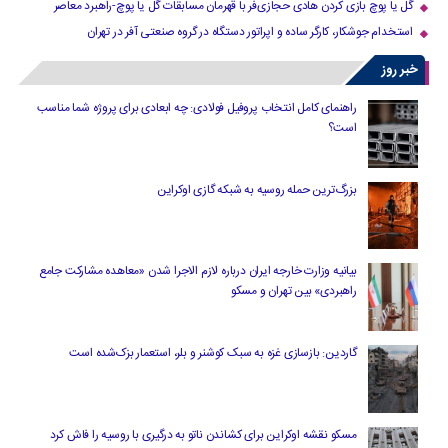
گل یا پوچ بازی کردن هادی حجازی‌فر با قهرمان مسابقات گل یا پوچ-راهبرد معاصر
استخدام جوشکار، کارگر ساده و اپراتور دستگاه در گروه صنعتی آفر در تهران
خبر روز
راهنمای کامل انتخاب پروفیل فولادی: چه ابعادی برای پروژه شما مناسب
است؟
بزرگ‌ترین حمله روسیه به شبکه گازی اوکراین
بیانیه وزارت خارجه ایران درباره لازم‌ الاجرا شدن «معاهده مشارکت جامع
راهبردی» بین تهران و مسکو
گاردین: بازسازی غزه به سبک کوشنر و بلر، استعمار بزک‌شده است
مسکو نقشه اوکراین برای کشاندن ناتو به درگیری با روسیه را فاش کرد