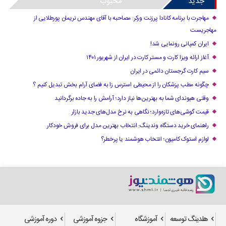
جدید
محبوب
مهاجرت با برنامه کانادا پرزنت ورکر: مصاحبه با آقای مهندس نریمان پورطلایی از
مهاجریست
ایران کمپانی رونمایی شد!
آغاز ارائه ویزا کارت و مستر کارت در ایران از شهریور ۱۴۰۱
سیم کارت گرجستان دائمی در ایران
چگونه مطب پزشکان را از محیطی استرس زا به فضای آرام بخش تبدیل کنیم ؟
وقتی هیوندای شما به بهترین‌ها نیاز دارد؛ آرامش را به جاده برگردانید
قیمت گوشی‌های تازه‌وارد؛ نگاهی به نرخ مدل‌های جدید بازار
راهنمای خرید دستگاه وندینگ: انتخاب بهترین مدل برای فروش خودکار
لوازم استوک کامیون؛ انتخاب هوشمند یا پرخطر؟
هلدینگ توسعه
آموزشگاه
جزوه آموزشی
دوره آموزشی