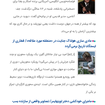
فیلمنامه‌نویس انگلیسی-آمریکایی برنده اسکار و بفتا برای
«سخنرانی پادشاه»، شنبه در ۸۶ سالگی درگذشت. جف
آغاسی، مدیر قدیمی او در بیانیه‌ای گفت: دیوید در جایی
بود که بیشتر از همه در جهان دوست داشت یعنی نیوزیلند و در حال کاری بود که
بیشترین آرامش را به او می‌داد،
عادی سازی هولناک جنایت در «منطقه مورد علاقه»/ قطاری از
ایستگاهِ تاریخ برمی‌گردد
[ad_1] امید بی نیاز: جاناتان گلیزر؛ یک رویکرد محوری؛ و چند
شگردِ جزئی‌تر را در پیش می‌گیرد! رویکرد محوریش؛ دوری از
ساختِ دو جهان موازی است! بی‌گمان؛ ما با دو دنیایِ کنار
هم، روبه‌رو هستم! نخست؛ اردوگاه نازی‌هاست؛ دوم؛ محیطِ
زندگی خانواده‌های نازی؛ در کنار همین مکان است. ایده‌ی محوری کارگردان؛ تمرکز
بر یکی از
ماجرای خودکشی دختر اوپنهایمر/ تصاویر واقعی از سازنده بمب