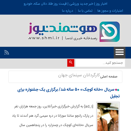
اخبار روز | خبر جدید ورزشی | قیمت روز طلا، دلار، سکه، خودرو
اعتبارات و مجوز ها
تماس با ما
درباره ما
کارگردانان سینمای جهان
صفحه اصلی
سریال «خانه کوچک» ۵۰ ساله شد/ برگزاری یک جشنواره برای
تجلیل
[ad_1] به گزارش خبرگزاری خبرآنلاین، روز جمعه هزاران نفر
در پارک رانچو سانتا سوزانا در دره سیمی گرد هم آمدند تا یاد
سریال «خانه‌ای کوچک در چمنزار» را در پنجاهمین سال