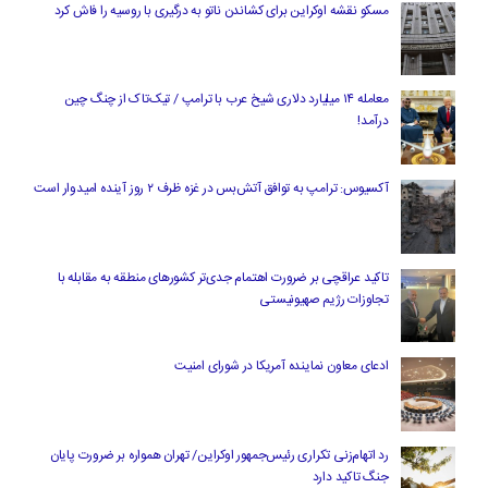
مسکو نقشه اوکراین برای کشاندن ناتو به درگیری با روسیه را فاش کرد
معامله ۱۴ میلیارد دلاری شیخ عرب با ترامپ / تیک‌تاک از چنگ چین
درآمد!
آکسیوس: ترامپ به توافق آتش‌بس در غزه ظرف ۲ روز آینده امیدوار است
تاکید عراقچی بر ضرورت اهتمام جدی‌تر کشورهای منطقه به مقابله با
تجاوزات رژیم صهیونیستی
ادعای معاون نماینده آمریکا در شورای امنیت
رد اتهام‌زنی تکراری رئیس‌جمهور اوکراین/ تهران همواره بر ضرورت پایان
جنگ تاکید دارد