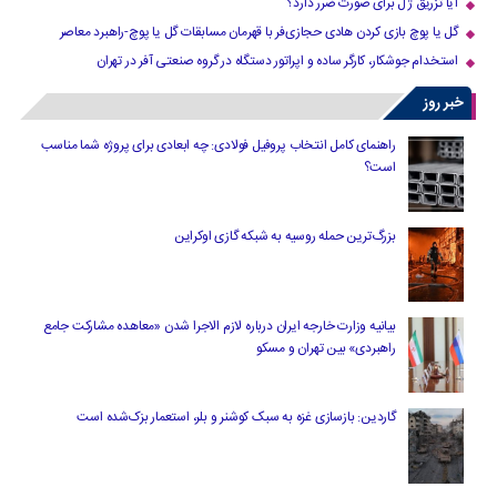
آیا تزریق ژل برای صورت ضرر دارد​؟
گل یا پوچ بازی کردن هادی حجازی‌فر با قهرمان مسابقات گل یا پوچ-راهبرد معاصر
استخدام جوشکار، کارگر ساده و اپراتور دستگاه در گروه صنعتی آفر در تهران
خبر روز
راهنمای کامل انتخاب پروفیل فولادی: چه ابعادی برای پروژه شما مناسب
است؟
بزرگ‌ترین حمله روسیه به شبکه گازی اوکراین
بیانیه وزارت خارجه ایران درباره لازم‌ الاجرا شدن «معاهده مشارکت جامع
راهبردی» بین تهران و مسکو
گاردین: بازسازی غزه به سبک کوشنر و بلر، استعمار بزک‌شده است