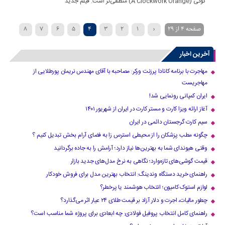
کوکی (A Clockwork Orange) منطقی‌تر است. فیلم جدید
صفحه 4 از 29
‹
1
2
3
4
5
6
7
8
»
...
20
›
10
9
آخرین اخبار
مهاجرت با برنامه کانادا پرزنت ورکر: مصاحبه با آقای مهندس نریمان پورطلایی از
مهاجریست
ایران کمپانی رونمایی شد!
آغاز ارائه ویزا کارت و مستر کارت در ایران از شهریور ۱۴۰۱
سیم کارت گرجستان دائمی در ایران
چگونه مطب پزشکان را از محیطی استرس زا به فضای آرام بخش تبدیل کنیم ؟
وقتی هیوندای شما به بهترین‌ها نیاز دارد؛ آرامش را به جاده برگردانید
قیمت گوشی‌های تازه‌وارد؛ نگاهی به نرخ مدل‌های جدید بازار
راهنمای خرید دستگاه وندینگ: انتخاب بهترین مدل برای فروش خودکار
لوازم استوک کامیون؛ انتخاب هوشمند یا پرخطر؟
چطور مالیات، اجرت و دلار آزاد بر قیمت طلای ۲۴ عیار اثر می‌گذارد؟
راهنمای کامل انتخاب پروفیل فولادی: چه ابعادی برای پروژه شما مناسب است؟