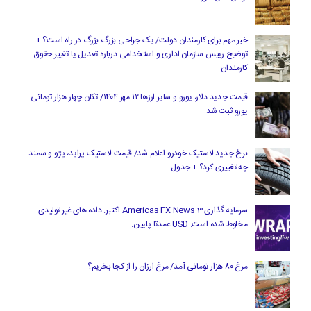
خبر مهم برای کارمندان دولت/ یک جراحی بزرگ بزرگ در راه است؟ +
توضیح رییس سازمان اداری و استخدامی درباره تعدیل یا تغییر حقوق
کارمندان
قیمت جدید دلار، یورو و سایر ارزها ۱۲ مهر ۱۴۰۴/ تکان چهار هزار تومانی
یورو ثبت شد
نرخ جدید لاستیک خودرو اعلام شد/ قیمت لاستیک پراید، پژو و سمند
چه تغییری کرد؟ + جدول
سرمایه گذاری Americas FX News 3 اکتبر: داده های غیر تولیدی
مخلوط شده است. USD عمدتا پایین.
مرغ ۸۰ هزار تومانی آمد/ مرغ ارزان را از کجا بخریم؟