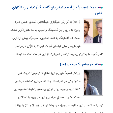
حمایت اسپیلبرگ از فیلم جدید رایان گاسلینگ/ تجلیل از بدلکاران
اکشن
[ad_1] به گزارش خبرگزاری خبرآنلاین، کمدی اکشن «مرد
پاییز» با بازی رایان گاسلینگ و امیلی بلانت هنوز اکران نشده
است، اما گاسلینگ به لطف استیون اسپیلبرگ پیش از اکران،
مُهر تایید را برای فیلمش گرفت. این ۲ به تازگی در مراسم
گلدن گلوب با یکدیگر برخورد کردند و اسپیلبرگ از این فرصت استفاده کرد تا
دنیا در چشمِ یک یونانی اصیل
[ad_1] اصولاً، ظهور و بُروز امثالِ لانتیموس؛ در یک قرن،
حدود یکی دو نفر است. چنانکه؛ در قرن گذشته، فرانتس
کافکا در رمان‌نویسی؛ یا اوژن یونسکو (نمایشنامه‌نویسی)
آمدند. شاید؛ معادلِ سینماییِ این دو چهره را استانلی
کوبریک دانست. این مقایسه؛ به‌ویژه در درخشش (The Shining) یا پرتقال