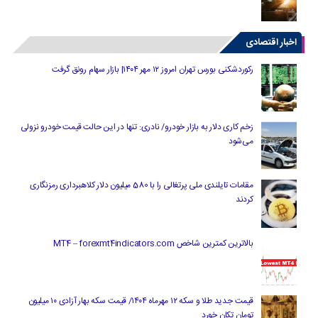
اخبار اقتصادی
رکوردشکنی بورس تهران امروز ۱۲ مهر ۱۴۰۴| بازار سهام رونق گرفت
زخم کاری دلار به بازار خودرو/ نادری: تنها در این حالت قیمت خودرو نزولی
می‌شود
مقامات تایلندی ملی پرتغالی را با 580 میلیون دلار کلاهبرداری رمزنگاری
کردند
بالاترین کمترین شاخص MT4 – forexmt4indicators.com
قیمت جدید طلا و سکه ۱۲ مهرماه ۱۴۰۴/ قیمت سکه بهار آزادی ۱۰ میلیون
تومان تکان خورد