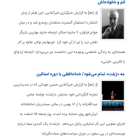
اتم و خانواده‌اش
[ad_1] به گزارش خبرگزاری خبرآنلاین، این فیلم از زمان
انتشار با استقبال گسترده منتقدان روبه‌رو شد و در میان
جوایز فراوان، ۷ جایزه اسکار، ازجمله جایزه بهترین بازیگر
نقش مرد را نیز از آن خود کرد. اوپنهایمر نولان علاوه بر کار
هسته‌ای، به زندگی شخصی پیچیده این دانشمند نیز می‌پردازد؛ ازجمله ازدواج
با کاترین «کیتی»
«ژیلت» تمام می‌شود/ خداحافظی با دوره استالین
[ad_1] به گزارش خبرآنلاین حسن جودکی که در جدیدترین
تجربه کارگردانی خود نمایش «ژیلت» نوشته عباس
عبدالله‌زاده را از ۱۸ بهمن در سالن سمندریان تماشاخانه
ایران‌شهر روی صحنه برده است، روز جمعه ۲۵ اسفند به
اجرای عمومی این اثر نمایشی پایان می‌دهد. «ژیلت» یک کمدی سیاه درباره‌
نویسنده‌ای در پی مجوز در دوران سیاست‌های سخت‌گیرانه