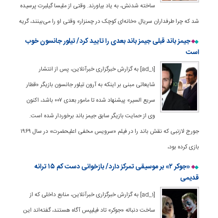
ساخته شدنش، به یاد بیاورند. وقتی از ملیسا گیلبرت پرسیده
شد که چرا طرفداران سریال «خانه‌ای کوچک در چمنزار» وقتی او را می‌بینند، گریه
جیمز باند قبلی جیمز باند بعدی را تایید کرد/ تیلور جانسون خوب
است
[ad_1] به گزارش خبرگزاری خبرآنلاین، پس از انتشار
شایعاتی مبنی بر اینکه به آرون تیلور جانسون بازیگر «قطار
سریع السیر» پیشنهاد شده تا مامور بعدی ۰۰۷ باشد، اکنون
وی از حمایت بازیگر سابق جیمز باند برخوردار شده است.
جورج لازنبی که نقش باند را در فیلم «سرویس مخفی اعلیحضرت» در سال ۱۹۶۹
بازی کرده بود،
«جوکر ۲» بر موسیقی تمرکز دارد/ بازخوانی دست کم ۱۵ ترانه
قدیمی
[ad_1] به گزارش خبرگزاری خبرآنلاین، منابع داخلی که از
ساخت دنباله «جوکر» تاد فیلیپس آگاه هستند، گفته‌اند این