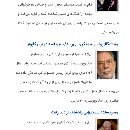
فیلم به شدت موسیقی‌محور است و حداقل ۱۵ بازخوانی
مجدد از آهنگ‌های بسیار شناخته شده را ارایه می‌کند و
هنوز ممکن است یک یا ۲ ترانه اوریجینال هم به این فیلم افزوده شود. گفته
می‌شود یکی از
«مگالوپولیس» به کن نمی‌رسد/ بیم و امید در برابر کاپولا
[ad_1] ظاهراً فرانسیس فورد کاپولا برای نمایش
«مگالوپولیس» در کن مطمئن نیست. این فیلم اوایل سال
۲۰۲۴ برای تیری فرمو، رییس جشنواره کن نمایش داده شد
اما کاپولا هنوز در مرحله پس از تولید آن است و به نظر
می‌رسد احتمال کامل نشدن فیلم تا زمان شروع جشنواره وجود داشته باشد.
فیلمبرداری «مگالوپولیس» ۳۰ مارس
نویسنده «سخنرانی پادشاه» از دنیا رفت
[ad_1] به گزارش خبرگزاری خبرآنلاین، دیوید سیدلر،