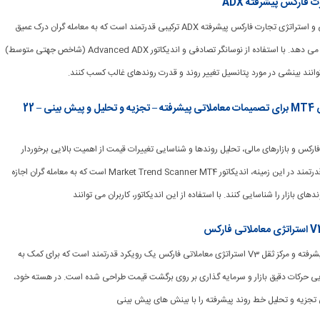
 فارکس پیشرفته ADX
[ad_1] واگرایی تصادفی و استراتژی تجارت فارکس پیشرفته ADX ترکیبی قدرتمند است که به معامله گران درک عمیق
تری از پویایی بازار ارائه می دهد. با استفاده از نوسانگر تصادفی و اندیکاتور Advanced ADX (شاخص جهتی متوسط)
توانند بینشی در مورد پتانسیل تغییر روند و قدرت روندهای غالب کسب کنند.
مزایای شاخص اسکنر حجم فارکس MT4 برای تصمیمات معاملاتی پیشرفته – تجزیه و تحلیل و پیش بینی – 22
جارت فارکس و بازارهای مالی، تحلیل روندها و شناسایی تغییرات قیمت از اهمیت بالایی برخوردار
است. یکی از ابزارهای قدرتمند در این زمینه، اندیکاتور Market Trend Scanner MT4 است که به معامله گران اجازه
ای بازار را شناسایی کنند. با استفاده از این اندیکاتور، کاربران می توانند
[ad_1] را خطوط روند پیشرفته و مرکز ثقل V3 استراتژی معاملاتی فارکس یک رویکرد قدرتمند است که برای کمک به
ایی حرکات دقیق بازار و سرمایه گذاری بر روی برگشت قیمت طراحی شده است. در هسته خود،
تجزیه و تحلیل خط روند پیشرفته را با بینش های پیش بینی