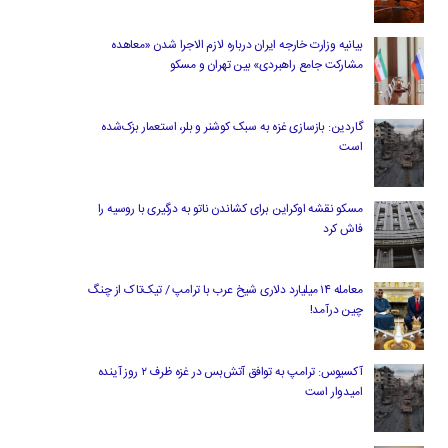
بیانیه وزارت خارجه ایران درباره لازم‌ الاجرا شدن «معاهده
مشارکت جامع راهبردی» بین تهران و مسکو
گاردین: بازسازی غزه به سبک کوشنر و بلر، استعمار بزک‌شده
است
مسکو نقشه اوکراین برای کشاندن ناتو به درگیری با روسیه را
فاش کرد
معامله ۱۴ میلیارد دلاری شیخ عرب با ترامپ / تیک‌تاک از چنگ
چین درآمد!
آکسیوس: ترامپ به توافق آتش‌بس در غزه ظرف ۲ روز آینده
امیدوار است