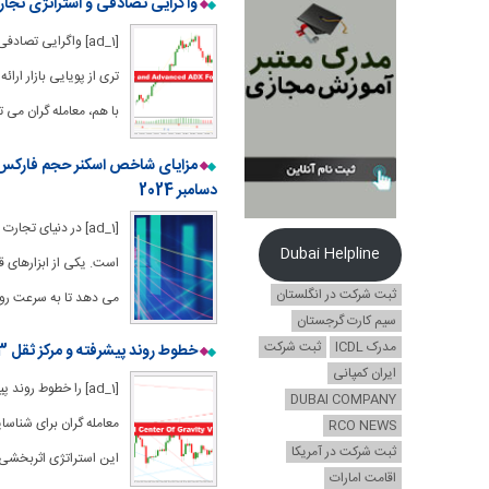
واگرایی تصادفی و استراتژی تجارت
با هم، معامله گران می 
دسامبر 2024
[ad_1] در دنیای ت
Dubai Helpline
ثبت شرکت در انگلستان
می دهد تا به سرعت رونده
سیم کارت گرجستان
مدرک ICDL
ثبت شرکت
خطوط روند پیشرفته و مرکز ثقل V3 استراتژی معاملاتی فارکس
ایران کمپانی
DUBAI COMPANY
معامله گران برای شناس
RCO NEWS
ثبت شرکت در آمریکا
این استراتژی اثربخشی 
اقامت امارات