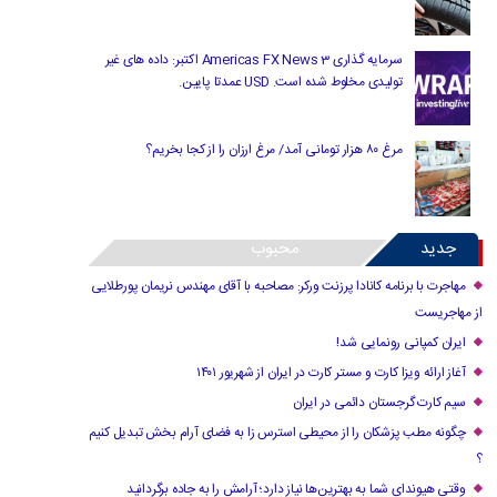
سرمایه گذاری Americas FX News 3 اکتبر: داده های غیر
تولیدی مخلوط شده است. USD عمدتا پایین.
مرغ ۸۰ هزار تومانی آمد/ مرغ ارزان را از کجا بخریم؟
جدید
محبوب
مهاجرت با برنامه کانادا پرزنت ورکر: مصاحبه با آقای مهندس نریمان پورطلایی
از مهاجریست
ایران کمپانی رونمایی شد!
آغاز ارائه ویزا کارت و مستر کارت در ایران از شهریور ۱۴۰۱
سیم کارت گرجستان دائمی در ایران
چگونه مطب پزشکان را از محیطی استرس زا به فضای آرام بخش تبدیل کنیم
؟
وقتی هیوندای شما به بهترین‌ها نیاز دارد؛ آرامش را به جاده برگردانید