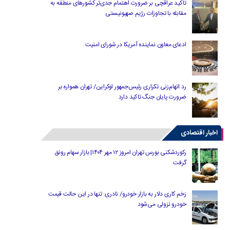
تاکید عراقچی بر ضرورت اهتمام جدی‌تر کشورهای منطقه به
مقابله با تجاوزات رژیم صهیونیستی
ادعای معاون نماینده آمریکا در شورای امنیت
رد اتهام‌زنی تکراری رئیس‌جمهور اوکراین/ تهران همواره بر
ضرورت پایان جنگ تاکید دارد
اخبار اقتصادی
رکوردشکنی بورس تهران امروز ۱۲ مهر ۱۴۰۴| بازار سهام رونق
گرفت
زخم کاری دلار به بازار خودرو/ نادری: تنها در این حالت قیمت
خودرو نزولی می‌شود