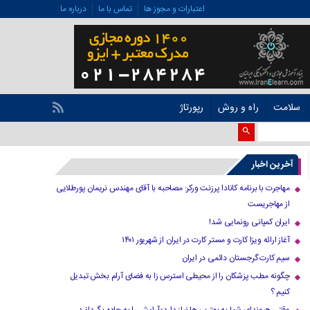
اعتبارات و مجوز ها
تماس با ما
درباره ما
سلامت
راه و روش
رپورتاژ
آخرین اخبار
مهاجرت با برنامه کانادا پرزنت ورکر: مصاحبه با آقای مهندس نریمان پورطلایی
از مهاجریست
ایران کمپانی رونمایی شد!
آغاز ارائه ویزا کارت و مستر کارت در ایران از شهریور ۱۴۰۱
سیم کارت گرجستان دائمی در ایران
چگونه مطب پزشکان را از محیطی استرس زا به فضای آرام بخش تبدیل
کنیم ؟