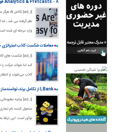
Analytics & Pretcasts – 8 فوریه 2025
[ad_1] ت
نظر گرفته می شد ، اما
وارد مرحله ای شده است 
معاملات شکست کاذب استراتژی های معام
[ad_1] شکست های ک
کند اما نتواند حرکت را
کاذب می‌شوند و انتظار 
LBank از تکامل برند، توانمندسازی تجربه تجارت پیشرفته رونمایی می کند
نوآور است. این ارتقا به وب‌سایت LBank و برنامه تلفن همراه گست