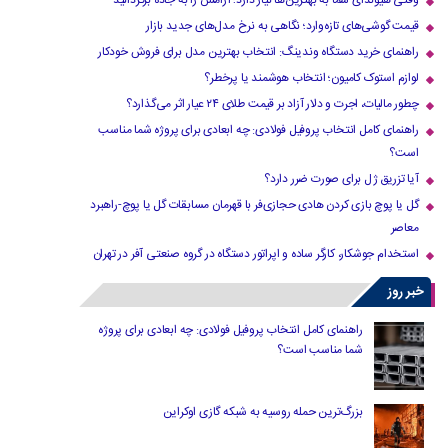
وقتی هیوندای شما به بهترین‌ها نیاز دارد؛ آرامش را به جاده برگردانید
قیمت گوشی‌های تازه‌وارد؛ نگاهی به نرخ مدل‌های جدید بازار
راهنمای خرید دستگاه وندینگ: انتخاب بهترین مدل برای فروش خودکار
لوازم استوک کامیون؛ انتخاب هوشمند یا پرخطر؟
چطور مالیات، اجرت و دلار آزاد بر قیمت طلای ۲۴ عیار اثر می‌گذارد؟
راهنمای کامل انتخاب پروفیل فولادی: چه ابعادی برای پروژه شما مناسب
است؟
آیا تزریق ژل برای صورت ضرر دارد​؟
گل یا پوچ بازی کردن هادی حجازی‌فر با قهرمان مسابقات گل یا پوچ-راهبرد
معاصر
استخدام جوشکار، کارگر ساده و اپراتور دستگاه در گروه صنعتی آفر در تهران
خبر روز
راهنمای کامل انتخاب پروفیل فولادی: چه ابعادی برای پروژه
شما مناسب است؟
بزرگ‌ترین حمله روسیه به شبکه گازی اوکراین