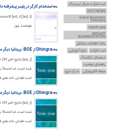
ثبت شرکت جنرال تریدینگ
استخدام کارگر در پلیمر پیشرفته 
RCO NEWS
[_1] [ad_2
Dubai Business
Directory
هوشمند نیوز
Certificate
BREAST
AUGMENTATION
بانک اطلاعات مشاغل
Dhingra از BOE: بریتانیا دیگر مانند یک نقطه دور از تورم در میان اقتصادهای پیشرفته به نظر نمی رسد
ثبت شرکت
دوره آموزشی
دیجیتال مارکتینگ
راهنمای مهاجرت
شده است، اما احتمالاً
مجله الکترونیکی
مدرک ایزو
است فقدان داده های قاب
Dhingra از BOE: بریتانیا دیگر مانند یک نقطه دور از تورم در میان اقتصادهای پیشرفته به نظر نمی رسد
شده است، اما احتمالاً
است فقدان داده های قاب