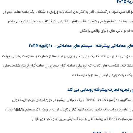
کامل AI هرگز متوقف نمی شود. در گذشته ، قادر به گذراندن امتحانات ورودی دانشگاه ، یک نقطه عطف مهم در
 این استاندارد منسوخ می شود. داشتن دانش به تنهایی دیگر کافی نیست-ایه در حال حاضر
که توانایی های دنیای واقعی را نشان
لاتی پیشرفته – سیستم های معاملاتی – 10 ژانویه 2025
اذب زمانی اتفاق می افتد که یک بازار بالاتر یا پایین تر از سطح حمایت یا مقاومت بحرانی حرکت
 حفظ کند. شکست های کاذب: تله ای برای معامله گران بسیاری از معامله‌گران گرفتار شکست‌های
یک حرکت پایدار فراتر از سطح را دارند، فقط
[ad_1] بیانیه مطبوعاتی. سنگاپور، 10 ژانویه 2025 – LBank، یک صرافی پیشرو در حوزه ارزهای دیجیتال، تحولی
متحول کننده نام تجاری را اعلام کرده است که نشان دهنده تعهد تزلزل ناپذیر آن به پرورش اکوسیستم MEME پویا و
رش می‌یابد و تجربه‌ای تازه را