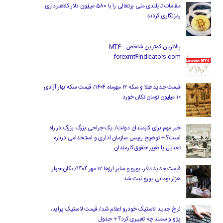
مقامات تایلندی ملی پرتغالی را با 580 میلیون دلار کلاهبرداری
رمزنگاری کردند
بالاترین کمترین شاخص MT4 –
forexmt4indicators.com
قیمت جدید طلا و سکه ۱۲ مهرماه ۱۴۰۴/ قیمت سکه بهار آزادی
۱۰ میلیون تومان تکان خورد
خبر مهم برای کارمندان دولت/ یک جراحی بزرگ بزرگ در راه
است؟ + توضیح رییس سازمان اداری و استخدامی درباره
تعدیل یا تغییر حقوق کارمندان
قیمت جدید دلار، یورو و سایر ارزها ۱۲ مهر ۱۴۰۴/ تکان چهار
هزار تومانی یورو ثبت شد
نرخ جدید لاستیک خودرو اعلام شد/ قیمت لاستیک پراید،
پژو و سمند چه تغییری کرد؟ + جدول