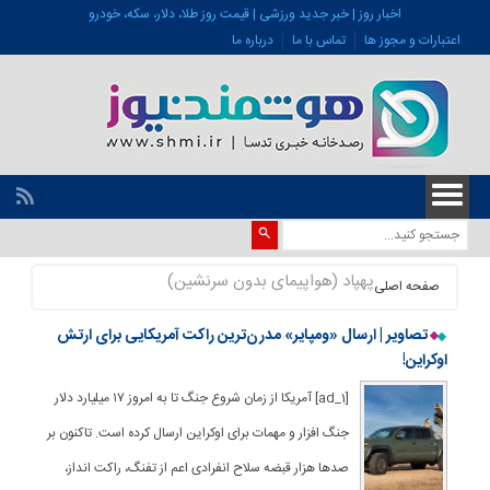
اخبار روز | خبر جدید ورزشی | قیمت روز طلا، دلار، سکه، خودرو
اعتبارات و مجوز ها
تماس با ما
درباره ما
پهپاد (هواپیمای بدون سرنشین)
صفحه اصلی
تصاویر | ارسال «ومپایر» مدرن‌ترین راکت آمریکایی برای ارتش
اوکراین!
[ad_1] آمریکا از زمان شروع جنگ تا به امروز ۱۷ میلیارد دلار
جنگ افزار و مهمات برای اوکراین ارسال کرده است. تاکنون بر
صدها هزار قبضه سلاح انفرادی اعم از تفنگ، راکت‌ انداز،