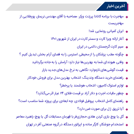
›
15
14
13
12
آخرین اخبار
مهاجرت با برنامه کانادا پرزنت ورکر: مصاحبه با آقای مهندس نریمان پورطلایی از
مهاجریست
ایران کمپانی رونمایی شد!
آغاز ارائه ویزا کارت و مستر کارت در ایران از شهریور ۱۴۰۱
سیم کارت گرجستان دائمی در ایران
چگونه مطب پزشکان را از محیطی استرس زا به فضای آرام بخش تبدیل کنیم ؟
وقتی هیوندای شما به بهترین‌ها نیاز دارد؛ آرامش را به جاده برگردانید
قیمت گوشی‌های تازه‌وارد؛ نگاهی به نرخ مدل‌های جدید بازار
راهنمای خرید دستگاه وندینگ: انتخاب بهترین مدل برای فروش خودکار
لوازم استوک کامیون؛ انتخاب هوشمند یا پرخطر؟
چطور مالیات، اجرت و دلار آزاد بر قیمت طلای ۲۴ عیار اثر می‌گذارد؟
راهنمای کامل انتخاب پروفیل فولادی: چه ابعادی برای پروژه شما مناسب است؟
آیا تزریق ژل برای صورت ضرر دارد​؟
گل یا پوچ بازی کردن هادی حجازی‌فر با قهرمان مسابقات گل یا پوچ-راهبرد معاصر
استخدام جوشکار، کارگر ساده و اپراتور دستگاه در گروه صنعتی آفر در تهران