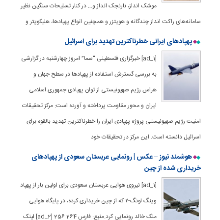
موشک‌ انداز، نارنجک‌ انداز و… در کنار تسلیحات سنگین نظیر
سامانه‌های راکت انداز چندگانه و هویتزر و همچنین انواع پهپادها، هلیکوپتر و
پهپادهای ایرانی خطرناکترین تهدید برای اسرائیل
[ad_1] خبرگزاری فلسطینی “سما” امروز چهارشنبه در گزارشی
به بررسی گسترش استفاده از پهپادها در سطح جهان و
هراس رژیم صهیونیستی از توان پهپادی جمهوری اسلامی
ایران و محور مقاومت پرداخته و آورده است: مرکز تحقیقات
امنیت رژیم صهیونیستی پروژه پهپادی ایران را خطرناکترین تهدید بالقوه برای
اسرائیل دانسته است. این مرکز در تحقیقات خود
هوشمند نیوز – عکس | رونمایی عربستان سعودی از پهپادهای
خریداری‌ شده از چین
[ad_1] نیروی هوایی عربستان سعودی برای اولین بار از پهپاد
وینگ لونگ-۲ که از چین خریداری کرده، در پایگاه هوایی
ملک خالد رونمایی کرد.منبع: فارس 264 256 [ad_2] لینک