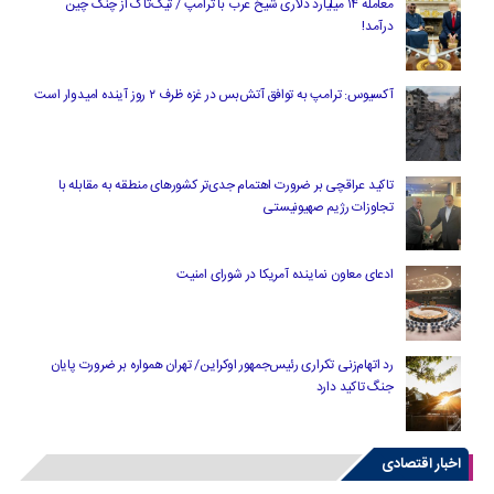
معامله ۱۴ میلیارد دلاری شیخ عرب با ترامپ / تیک‌تاک از چنگ چین
درآمد!
آکسیوس: ترامپ به توافق آتش‌بس در غزه ظرف ۲ روز آینده امیدوار است
تاکید عراقچی بر ضرورت اهتمام جدی‌تر کشورهای منطقه به مقابله با
تجاوزات رژیم صهیونیستی
ادعای معاون نماینده آمریکا در شورای امنیت
رد اتهام‌زنی تکراری رئیس‌جمهور اوکراین/ تهران همواره بر ضرورت پایان
جنگ تاکید دارد
اخبار اقتصادی