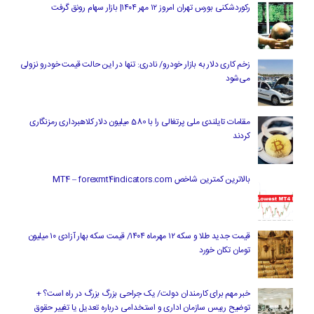
رکوردشکنی بورس تهران امروز ۱۲ مهر ۱۴۰۴| بازار سهام رونق گرفت
زخم کاری دلار به بازار خودرو/ نادری: تنها در این حالت قیمت خودرو نزولی
می‌شود
مقامات تایلندی ملی پرتغالی را با 580 میلیون دلار کلاهبرداری رمزنگاری
کردند
بالاترین کمترین شاخص MT4 – forexmt4indicators.com
قیمت جدید طلا و سکه ۱۲ مهرماه ۱۴۰۴/ قیمت سکه بهار آزادی ۱۰ میلیون
تومان تکان خورد
خبر مهم برای کارمندان دولت/ یک جراحی بزرگ بزرگ در راه است؟ +
توضیح رییس سازمان اداری و استخدامی درباره تعدیل یا تغییر حقوق