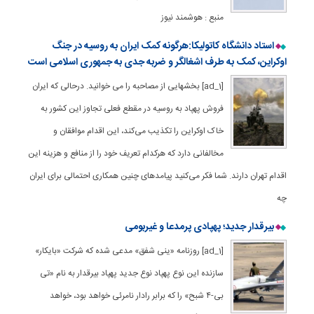
منبع : هوشمند نیوز
استاد دانشگاه کاتولیکا:هرگونه کمک ایران به روسیه در جنگ
اوکراین، کمک به طرف اشغالگر و ضربه جدی به جمهوری اسلامی است
[ad_1] بخشهایی از مصاحبه را می خوانید. درحالی که ایران
فروش پهپاد به روسیه در مقطع فعلی تجاوز این کشور به
خاک اوکراین را تکذیب می‌کند، این اقدام موافقان و
مخالفانی دارد که هرکدام تعریف خود را از منافع و هزینه این
اقدام تهران دارند. شما فکر می‌کنید پیامدهای چنین همکاری احتمالی برای ایران
چه
بیرقدار جدید؛ پهپادی پرمدعا و غیربومی
[ad_1] روزنامه «ینی شفق» مدعی شده که شرکت «بایکار»
سازنده این نوع پهپاد نوع جدید پهپاد بیرقدار به نام «تی
بی-۴ شبح» را که برابر رادار نامرئی خواهد بود، خواهد