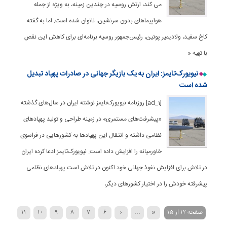
می کند، ارتش روسیه در چندین زمینه، به ویژه از جمله
هواپیماهای بدون سرنشین، ناتوان شده است. اما به گفته
کاخ سفید، ولادیمیر پوتین، رئیس‌جمهور روسیه برنامه‌ای برای کاهش این نقص
با تهیه «
نیویورک‌تایمز: ایران به یک بازیگر جهانی در صادرات پهپاد تبدیل
شده است
[ad_1] روزنامه نیویورک‌تایمز نوشته ایران در سال‌های گذشته
«پیشرفت‌های مستمری» در زمینه طراحی و تولید پهپادهای
نظامی داشته و انتقال این پهپادها به کشورهایی در فراسوی
خاورمیانه را افزایش داده است. نیویورک‌تایمز ادعا کرده ایران
در تلاش برای افزایش نفوذ جهانی خود اکنون در تلاش است پهپادهای نظامی
پیشرفته خودش را در اختیار کشورهای دیگر،
صفحه 12 از 15
«
...
‹
6
7
8
9
10
11