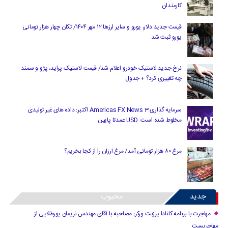
کارمندان
قیمت جدید دلار، یورو و سایر ارزها ۱۲ مهر ۱۴۰۴/ تکان چهار هزار تومانی
یورو ثبت شد
نرخ جدید لاستیک خودرو اعلام شد/ قیمت لاستیک پراید، پژو و سمند
چه تغییری کرد؟ + جدول
سرمایه گذاری Americas FX News 3 اکتبر: داده های غیر تولیدی
مخلوط شده است. USD عمدتا پایین.
مرغ ۸۰ هزار تومانی آمد/ مرغ ارزان را از کجا بخریم؟
جدید
محبوب
مهاجرت با برنامه کانادا پرزنت ورکر: مصاحبه با آقای مهندس نریمان پورطلایی از
مهاجریست