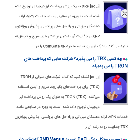
[ad_1] XRP به یک روش پرداخت ارز دیجیتال ترجیح داده
شده است، به ویژه در صنایعی مانند خدمات VPN، ارائه
دهندگان میزبانی و راه حل های پروکسی. پذیرش روزافزون
XRP بر جذابیت آن به دلیل تراکنش های سریع و کم هزینه
تاکید می کند. با درک این روند، تیم ما در CoinGate XRP را در
چه کسی TRX را می پذیرد؟ شرکت هایی که پرداخت های
TRON را می پذیرند
[ad_1] کشف کنید که کدام شرکت‌های مترقی از TRON
(TRX) برای پرداخت‌های یکپارچه، سریع و ایمن استفاده
می‌کنند. TRON (TRX) به عنوان یک روش پرداخت ارز
دیجیتال ترجیح داده شده است، به ویژه در صنایعی مانند
خدمات VPN، ارائه دهندگان میزبانی و راه حل های پروکسی. پذیرش روزافزون
TRX جذابیت رو به رشد آن را
دومین پروتکل بزرگ DeFi زنجیره BNB Venus که توکن های