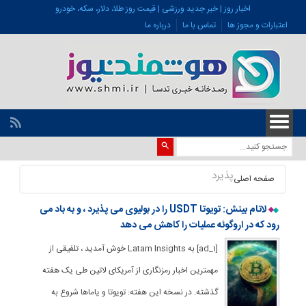
اخبار روز | خبر جدید ورزشی | قیمت روز طلا، دلار، سکه، خودرو
اعتبارات و مجوز ها
تماس با ما
درباره ما
پذیرد
صفحه اصلی
لاتام بینش: تویوتا USDT را در بولیوی می پذیرد ، و به باد می
رود که در اروگوئه عملیات را کاهش می دهد
[ad_1] به Latam Insights خوش آمدید ، تلفیقی از
مهمترین اخبار رمزنگاری از آمریکای لاتین طی یک هفته
گذشته. در نسخه این هفته: تویوتا و یاماها شروع به