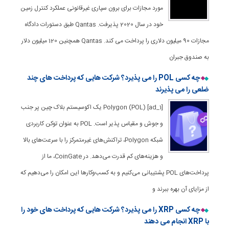
مورد مجازات برای برون سپاری غیرقانونی عملکرد کنترل زمین
خود در سال 2020 پذیرفت. Qantas طبق دستورات دادگاه
مجازات 90 میلیون دلاری را پرداخت می کند. Qantas همچنین 120 میلیون دلار
به صندوق جبران
چه کسی POL را می پذیرد؟ شرکت هایی که پرداخت های چند
ضلعی را می پذیرند
[ad_1] Polygon (POL) یک اکوسیستم بلاک چین پر جنب
و جوش و مقیاس پذیر است. POL به عنوان توکن کاربردی
شبکه Polygon، تراکنش‌های غیرمتمرکز را با سرعت‌های بالا
و هزینه‌های کم قدرت می‌دهد. در CoinGate، ما از
پرداخت‌های POL پشتیبانی می‌کنیم و به کسب‌وکارها این امکان را می‌دهیم که
از مزایای آن بهره ببرند و
چه کسی XRP را می پذیرد؟ شرکت هایی که پرداخت های خود را
با XRP انجام می دهند