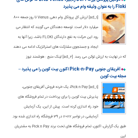
Floki را به عنوان وثیقه وام می پذیرد
[ad_1] ارزش کل پروتکل وام دهی Venus تا روز جمعه 800
میلیارد دلار است. توسعه دهندگان می گویند که انتظار می
رود این حرکت به نفع دارندگان FLOKI باشد، زیرا آنها به
ایجاد و جستجوی مشارکت های استراتژیک ادامه می دهند
که در نهایت به ارزش توکن می رسد. [ad_2] لینک منبع : هوشمند نیوز
آفریقای جنوبی Pick-n-Pay اکنون بیت کوین را می پذیرد –
مجله بیت کوین
[ad_1] Pick n Pay، یک خرده فروش آفریقای جنوبی،
پذیرش بیت کوین را برای پرداخت در تمام فروشگاه های
خود راه اندازی کرده است. پیش از این، یک آزمایش
آزمایشی در نوامبر 2022 در 39 فروشگاه راه اندازی شده بود.
طبق یک گزارش، اکنون، تمام فروشگاه های تحت برند Pick n Pay به مشتریان
این