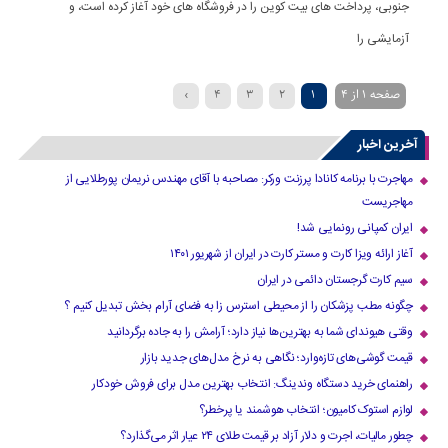
جنوبی، پرداخت های بیت کوین را در فروشگاه های خود آغاز کرده است، و
آزمایشی را
صفحه 1 از 4
1
2
3
4
›
آخرین اخبار
مهاجرت با برنامه کانادا پرزنت ورکر: مصاحبه با آقای مهندس نریمان پورطلایی از
مهاجریست
ایران کمپانی رونمایی شد!
آغاز ارائه ویزا کارت و مستر کارت در ایران از شهریور ۱۴۰۱
سیم کارت گرجستان دائمی در ایران
چگونه مطب پزشکان را از محیطی استرس زا به فضای آرام بخش تبدیل کنیم ؟
وقتی هیوندای شما به بهترین‌ها نیاز دارد؛ آرامش را به جاده برگردانید
قیمت گوشی‌های تازه‌وارد؛ نگاهی به نرخ مدل‌های جدید بازار
راهنمای خرید دستگاه وندینگ: انتخاب بهترین مدل برای فروش خودکار
لوازم استوک کامیون؛ انتخاب هوشمند یا پرخطر؟
چطور مالیات، اجرت و دلار آزاد بر قیمت طلای ۲۴ عیار اثر می‌گذارد؟