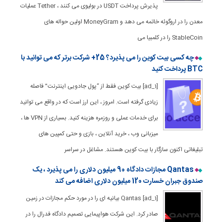
پذیرش پرداخت USDT در بولیوی می کنند ، Tether عملیات
معدن را در اروگوئه خاتمه می دهد و MoneyGram اولین حواله های
StableCoin را در کلمبیا می
چه کسی بیت کوین را می پذیرد؟ 25+ شرکت برتر که می توانید با
BTC پرداخت کنید
[ad_1] بیت کوین فقط از “پول جادویی اینترنت” فاصله
زیادی گرفته است. امروز ، این ارز است که در واقع می توانید
برای خدمات عملی و روزمره هزینه کنید. بسیاری از VPN ها ،
میزبانی وب ، خرید آنلاین ، بازی و حتی کمپین های
تبلیغاتی اکنون سازگار با بیت کوین هستند. مشاغل در سراسر
Qantas مجازات دادگاه 90 میلیون دلاری را می پذیرد ، یک
صندوق جبران خسارت 120 میلیون دلاری اضافه می کند
[ad_1] Qantas بیانیه ای را در مورد حکم مجازات در زمین
صادر کرد. این شرکت هواپیمایی تصمیم دادگاه فدرال را در