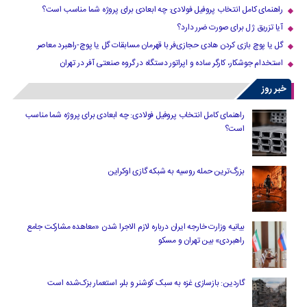
راهنمای کامل انتخاب پروفیل فولادی: چه ابعادی برای پروژه شما مناسب است؟
آیا تزریق ژل برای صورت ضرر دارد​؟
گل یا پوچ بازی کردن هادی حجازی‌فر با قهرمان مسابقات گل یا پوچ-راهبرد معاصر
استخدام جوشکار، کارگر ساده و اپراتور دستگاه در گروه صنعتی آفر در تهران
خبر روز
راهنمای کامل انتخاب پروفیل فولادی: چه ابعادی برای پروژه شما مناسب
است؟
بزرگ‌ترین حمله روسیه به شبکه گازی اوکراین
بیانیه وزارت خارجه ایران درباره لازم‌ الاجرا شدن «معاهده مشارکت جامع
راهبردی» بین تهران و مسکو
گاردین: بازسازی غزه به سبک کوشنر و بلر، استعمار بزک‌شده است