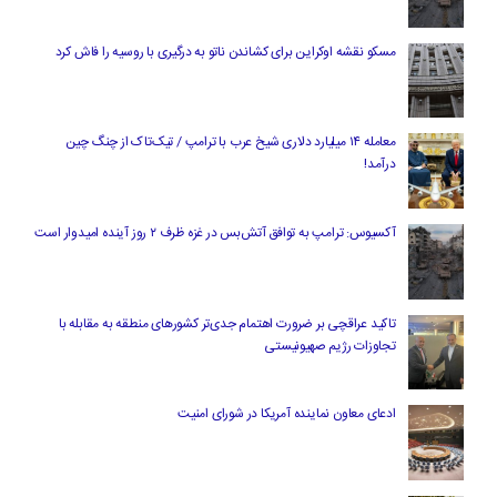
مسکو نقشه اوکراین برای کشاندن ناتو به درگیری با روسیه را فاش کرد
معامله ۱۴ میلیارد دلاری شیخ عرب با ترامپ / تیک‌تاک از چنگ چین
درآمد!
آکسیوس: ترامپ به توافق آتش‌بس در غزه ظرف ۲ روز آینده امیدوار است
تاکید عراقچی بر ضرورت اهتمام جدی‌تر کشورهای منطقه به مقابله با
تجاوزات رژیم صهیونیستی
ادعای معاون نماینده آمریکا در شورای امنیت