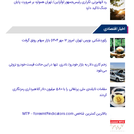
رد اتهام‌زنی تکراری رئیس‌جمهور اوکراین/ تهران همواره بر ضرورت پایان
جنگ تاکید دارد
اخبار اقتصادی
رکوردشکنی بورس تهران امروز ۱۲ مهر ۱۴۰۴| بازار سهام رونق گرفت
زخم کاری دلار به بازار خودرو/ نادری: تنها در این حالت قیمت خودرو نزولی
می‌شود
مقامات تایلندی ملی پرتغالی را با 580 میلیون دلار کلاهبرداری رمزنگاری
کردند
بالاترین کمترین شاخص MT4 – forexmt4indicators.com