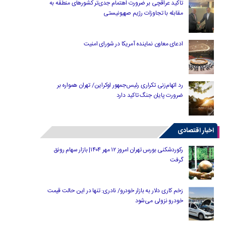
تاکید عراقچی بر ضرورت اهتمام جدی‌تر کشورهای منطقه به
مقابله با تجاوزات رژیم صهیونیستی
ادعای معاون نماینده آمریکا در شورای امنیت
رد اتهام‌زنی تکراری رئیس‌جمهور اوکراین/ تهران همواره بر
ضرورت پایان جنگ تاکید دارد
اخبار اقتصادی
رکوردشکنی بورس تهران امروز ۱۲ مهر ۱۴۰۴| بازار سهام رونق
گرفت
زخم کاری دلار به بازار خودرو/ نادری: تنها در این حالت قیمت
خودرو نزولی می‌شود