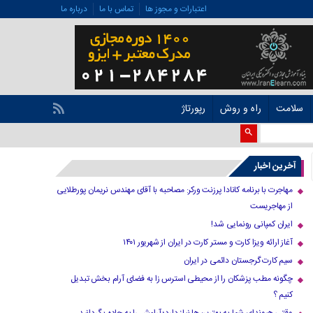
اعتبارات و مجوز ها
تماس با ما
درباره ما
سلامت
راه و روش
رپورتاژ
آخرین اخبار
مهاجرت با برنامه کانادا پرزنت ورکر: مصاحبه با آقای مهندس نریمان پورطلایی
از مهاجریست
ایران کمپانی رونمایی شد!
آغاز ارائه ویزا کارت و مستر کارت در ایران از شهریور ۱۴۰۱
سیم کارت گرجستان دائمی در ایران
چگونه مطب پزشکان را از محیطی استرس زا به فضای آرام بخش تبدیل
کنیم ؟