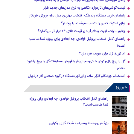
وقتی هیوندای شما به بهترین‌ها نیاز دارد؛ آرامش را به جاده برگردانید
قیمت گوشی‌های تازه‌وارد؛ نگاهی به نرخ مدل‌های جدید بازار
راهنمای خرید دستگاه وندینگ: انتخاب بهترین مدل برای فروش خودکار
لوازم استوک کامیون؛ انتخاب هوشمند یا پرخطر؟
چطور مالیات، اجرت و دلار آزاد بر قیمت طلای ۲۴ عیار اثر می‌گذارد؟
راهنمای کامل انتخاب پروفیل فولادی: چه ابعادی برای پروژه شما مناسب
است؟
آیا تزریق ژل برای صورت ضرر دارد​؟
گل یا پوچ بازی کردن هادی حجازی‌فر با قهرمان مسابقات گل یا پوچ-راهبرد
معاصر
استخدام جوشکار، کارگر ساده و اپراتور دستگاه در گروه صنعتی آفر در تهران
خبر روز
راهنمای کامل انتخاب پروفیل فولادی: چه ابعادی برای پروژه
شما مناسب است؟
بزرگ‌ترین حمله روسیه به شبکه گازی اوکراین