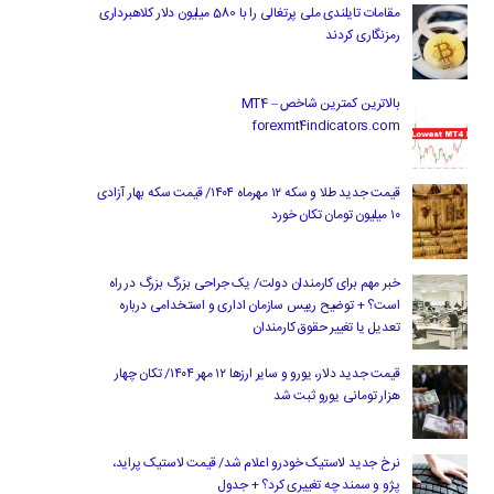
مقامات تایلندی ملی پرتغالی را با 580 میلیون دلار کلاهبرداری
رمزنگاری کردند
بالاترین کمترین شاخص MT4 –
forexmt4indicators.com
قیمت جدید طلا و سکه ۱۲ مهرماه ۱۴۰۴/ قیمت سکه بهار آزادی
۱۰ میلیون تومان تکان خورد
خبر مهم برای کارمندان دولت/ یک جراحی بزرگ بزرگ در راه
است؟ + توضیح رییس سازمان اداری و استخدامی درباره
تعدیل یا تغییر حقوق کارمندان
قیمت جدید دلار، یورو و سایر ارزها ۱۲ مهر ۱۴۰۴/ تکان چهار
هزار تومانی یورو ثبت شد
نرخ جدید لاستیک خودرو اعلام شد/ قیمت لاستیک پراید،
پژو و سمند چه تغییری کرد؟ + جدول