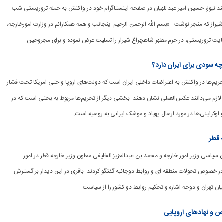
وشمند نیوز، حسین امیر عبداللهیان در صفحه اینستاگرام خود در واکنش به حمله تروریستی شب
راز که منجر نوشت : «بسم الله الرحمن الرحیم اینجانب و همه همکارانم در وزارت امورخارجه،
ایت تروریستی، در حرم مطهر شاهچراغ شیراز را تسلیت عرض نموده و برای مجروحین
چه سودی برای ایران دارد؟
ن تحریم‌ها در واکنش به اعتراضات داخلی ایران است که دولت‌های اروپا و حتی امریکا تحت فشار
لازم می‌دانند عکس‌العملی نشان دهند. بخشی دیگر از تحریم‌ها مربوط به بحثی است که در
و اوکراینی‌ها در مورد ارسال پهپاد و موشک ایرانی به روسیه است.
 قطر
معاون سیاسی وزیر امور خارجه و محمد بن عبدالعزیز الخلیفی معاون وزیر خارجه قطر در امور
 در خصوص تحولات منطقه ای و روابط دوجانبه گفتگو کردند. باقری در این دیدار بر گسترش
ن تهران و دوحه اشاره و تحکیم روابط دو کشور را از سیاست
ص و نهادهای اروپایی