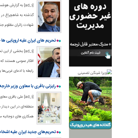
[ad_1] به گزارش ه
گذشته به شاهچراغ در شی
شهادت زائران مظلوم جن
تحریم های ایران علیه اروپایی ها 
[ad_1] بخشی از ای
افکار عمومی هستند که 
رابطه با ادعای غربی‌ها 
رایزنی باقری با معاون وزیر خارجه
[ad_1] علی باقری 
منطقه‌ای در این دیدار
همکاری های دوجانبه میا
تحریم‌های جدید ایران علیه اشخا