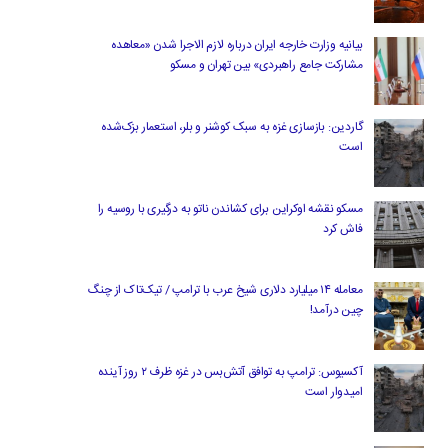
بیانیه وزارت خارجه ایران درباره لازم‌ الاجرا شدن «معاهده
مشارکت جامع راهبردی» بین تهران و مسکو
گاردین: بازسازی غزه به سبک کوشنر و بلر، استعمار بزک‌شده
است
مسکو نقشه اوکراین برای کشاندن ناتو به درگیری با روسیه را
فاش کرد
معامله ۱۴ میلیارد دلاری شیخ عرب با ترامپ / تیک‌تاک از چنگ
چین درآمد!
آکسیوس: ترامپ به توافق آتش‌بس در غزه ظرف ۲ روز آینده
امیدوار است