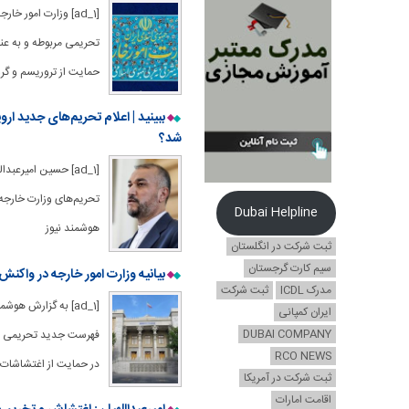
[ad_1] وزارت امور
تحریمی مربوطه و به عنوا
حمایت از تروریسم و گر
ببینید | اعلام تحریم‌های جدید ا
شد؟
[ad_1] حسین امیرع
Dubai Helpline
هوشمند نیوز
ثبت شرکت در انگلستان
سیم کارت گرجستان
بیانیه وزارت امور خارجه در واکنش
مدرک ICDL
ثبت شرکت
ایران کمپانی
DUBAI COMPANY
فهرست جدید تحریمی اتحا
RCO NEWS
در حمایت از اغتشاشات اخ
ثبت شرکت در آمریکا
اقامت امارات