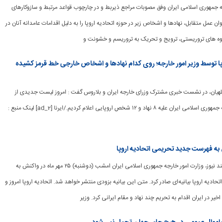
 خارجه جمهوری اسلامی ایران وفق مصوبات مراجع ذیربط و در چارچوب قواعد مرتبط و سازوکارهای
ن عمل متقابل، نهادها و اشخاص زیر در حوزه اتحادیه اروپا را به دلیل اقدامات عامدانه آنان در
وه های تروریستی، ترویج و تحریک به تروریسم و خشونت و
روپا توسط وزیر امور خارجه؛ روی کدام نهادها و اشخاص خارجی خط قرمز کشیده
بداللهیان، در نشست خبری مشترک وزرای خارجه ایران و بلاروس گفت : امروز لیست جدیدی از
تحریم‌های وزارت خارجه جمهوری اسلامی ایران علیه ۸ نهاد و ۱۲ شخص اروپایی اعلام کردیم./ایرنا [ad_2] لینک منبع :
 به فهرست جدید تحریمی اتحادیه اروپا
[ad_1] به گزارش هوشمند نیوز، وزارت امور خارجه جمهوری اسلامی ایران امشب (دوشنبه) ۲۵ مهر ماه در واکنش به
دیه اروپا بیانیه‌ای صادر کرد. متن این بیانیه بزودی منتشر خواهد شد. اتحادیه اروپا امروز و
یر در ایران اقدام به تحریم چند نهاد و مقام ایرانی کرد. وزیر