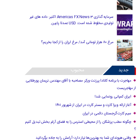
سرمایه گذاری Americas FX News 3 اکتبر: داده های غیر
تولیدی مخلوط شده است. USD عمدتا پایین.
مرغ ۸۰ هزار تومانی آمد/ مرغ ارزان را از کجا بخریم؟
جدید
محبوب
مهاجرت با برنامه کانادا پرزنت ورکر: مصاحبه با آقای مهندس نریمان پورطلایی
از مهاجریست
ایران کمپانی رونمایی شد!
آغاز ارائه ویزا کارت و مستر کارت در ایران از شهریور ۱۴۰۱
سیم کارت گرجستان دائمی در ایران
چگونه مطب پزشکان را از محیطی استرس زا به فضای آرام بخش تبدیل کنیم
؟
وقتی هیوندای شما به بهترین‌ها نیاز دارد؛ آرامش را به جاده برگردانید