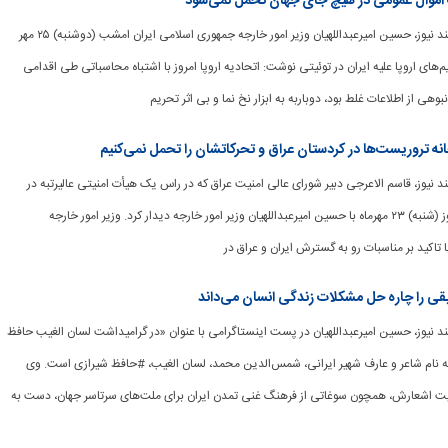
 اموال عمومی در هیچ جای جهان تحمل نمی‌شود
[ad_1] به گزارش هوشمند نیوز، حسین امیرعبداللهیان وزیر امور خارجه جمهوری اسلامی ایران امشب (دوشنبه) ۲۵ مهر
‌های اروپا علیه ایران در توئیتی نوشت: اتحادیه اروپا امروز با اشتباه محاسباتی طی اقدامی
بوهی از اطلاعات غلط بود، دوباربه به ابزار نخ نما و بی اثر تحریم
نه تروریست‌ها در کردستان عراق و تحرکاتشان را تحمل نمی‌کنیم
وشمند نیوز، قاسم الاعرجی دبیر شورای عالی امنیت عراق که در راس یک هیأت امنیتی عالیرتبه در
تهران به سر می برد امروز (شنبه) ۲۳ مهرماه با حسین امیرعبداللهیان وزیر امور خارجه دیدار کرد. وزیر امور خارجه
 تاکید بر مناسبات رو به گسترش ایران و عراق در
قی را چاره حل مشکلات زندگی انسان می‌داند
وشمند نیوز، حسین امیرعبداللهیان در پست اینستاگرامی با عنوان «در گرامیداشت لسان الغیب حافظ
ه نام شاعر و عارف شهیر ایرانی، شمس‌الدین محمد، لسان الغیب، #حافظ شیرازی است. وی
یت اشعارش، همچون سوغاتی از فرهنگ غنی تمدن ایران برای ملت‌های سرتاسر جهان، دست به