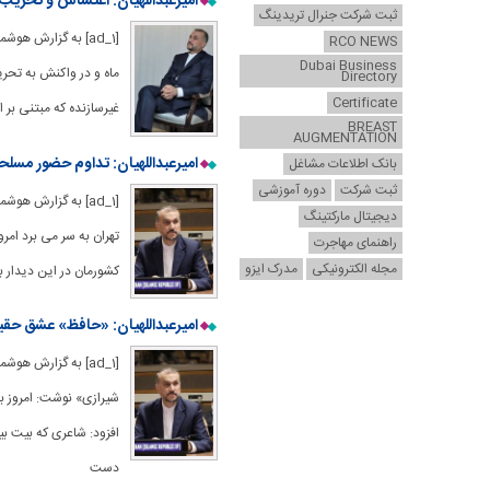
امیرعبداللهیان: اغتشاش و تخریب
ثبت شرکت جنرال تریدینگ
RCO NEWS
Dubai Business
ماه و در واکنش به تحریم
Directory
Certificate
غیرسازنده که مبتنی بر ان
BREAST
AUGMENTATION
امیرعبداللهیان: تداوم حضور مسلحا
بانک اطلاعات مشاغل
ثبت شرکت
دوره آموزشی
[ad_1] به گزارش ه
دیجیتال مارکتینگ
راهنمای مهاجرت
مجله الکترونیکی
مدرک ایزو
کشورمان در این دیدار با
امیرعبداللهیان: «حافظ» عشق حقی
[ad_1] به گزارش ه
شیرازی» نوشت: امروز ب
افزود: شاعری که بیت ب
دست