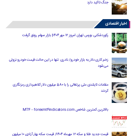
جنگ تاکید دارد
اخبار اقتصادی
رکوردشکنی بورس تهران امروز ۱۲ مهر ۱۴۰۴| بازار سهام رونق گرفت
زخم کاری دلار به بازار خودرو/ نادری: تنها در این حالت قیمت خودرو نزولی
می‌شود
مقامات تایلندی ملی پرتغالی را با 580 میلیون دلار کلاهبرداری رمزنگاری
کردند
بالاترین کمترین شاخص MT4 – forexmt4indicators.com
قیمت جدید طلا و سکه ۱۲ مهرماه ۱۴۰۴/ قیمت سکه بهار آزادی ۱۰ میلیون