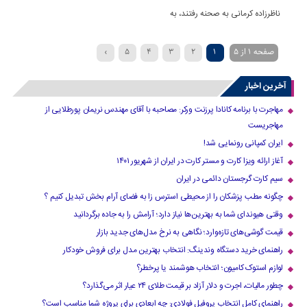
ناظرزاده‌ کرمانی‌ به صحنه رفتند، به
صفحه 1 از 5
1
2
3
4
5
›
آخرین اخبار
مهاجرت با برنامه کانادا پرزنت ورکر: مصاحبه با آقای مهندس نریمان پورطلایی از
مهاجریست
ایران کمپانی رونمایی شد!
آغاز ارائه ویزا کارت و مستر کارت در ایران از شهریور ۱۴۰۱
سیم کارت گرجستان دائمی در ایران
چگونه مطب پزشکان را از محیطی استرس زا به فضای آرام بخش تبدیل کنیم ؟
وقتی هیوندای شما به بهترین‌ها نیاز دارد؛ آرامش را به جاده برگردانید
قیمت گوشی‌های تازه‌وارد؛ نگاهی به نرخ مدل‌های جدید بازار
راهنمای خرید دستگاه وندینگ: انتخاب بهترین مدل برای فروش خودکار
لوازم استوک کامیون؛ انتخاب هوشمند یا پرخطر؟
چطور مالیات، اجرت و دلار آزاد بر قیمت طلای ۲۴ عیار اثر می‌گذارد؟
راهنمای کامل انتخاب پروفیل فولادی: چه ابعادی برای پروژه شما مناسب است؟