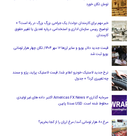
تومان تکان خورد
خبر مهم برای کارمندان دولت/ یک جراحی بزرگ بزرگ در راه است؟ +
توضیح رییس سازمان اداری و استخدامی درباره تعدیل یا تغییر حقوق
کارمندان
قیمت جدید دلار، یورو و سایر ارزها ۱۲ مهر ۱۴۰۴/ تکان چهار هزار تومانی
یورو ثبت شد
نرخ جدید لاستیک خودرو اعلام شد/ قیمت لاستیک پراید، پژو و سمند
چه تغییری کرد؟ + جدول
سرمایه گذاری Americas FX News 3 اکتبر: داده های غیر تولیدی
مخلوط شده است. USD عمدتا پایین.
مرغ ۸۰ هزار تومانی آمد/ مرغ ارزان را از کجا بخریم؟