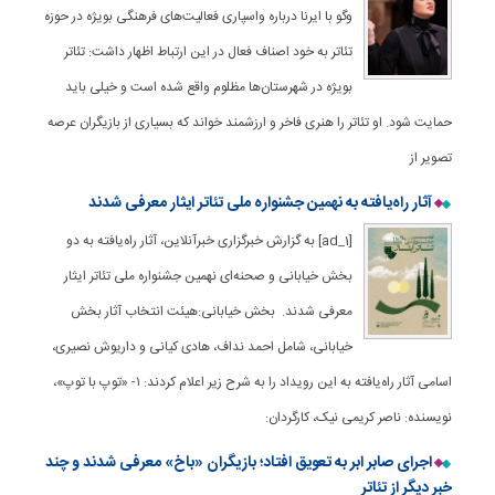
وگو با ایرنا درباره واسپاری فعالیت‌های فرهنگی بویژه در حوزه
تئاتر به خود اصناف فعال در این ارتباط اظهار داشت: تئاتر
بویژه در شهرستان‌ها مظلوم واقع شده است و خیلی باید
حمایت شود. او تئاتر را هنری فاخر و ارزشمند خواند که بسیاری از بازیگران عرصه
تصویر از
آثار راه‌یافته به نهمین جشنواره ملی تئاتر ایثار معرفی شدند
[ad_1] به گزارش خبرگزاری خبرآنلاین، آثار راه‌یافته به دو
بخش خیابانی و صحنه‌ای نهمین جشنواره ملی تئاتر ایثار
معرفی شدند. بخش خیابانی:هیئت انتخاب آثار بخش
خیابانی، شامل احمد نداف، هادی کیانی و داریوش نصیری،
اسامی آثار راه‌یافته به این رویداد را به شرح زیر اعلام کردند: ۱- «توپ با توپ»،
نویسنده: ناصر کریمی نیک، کارگردان:
اجرای صابر ابر به تعویق افتاد؛ بازیگران «باخ» معرفی شدند و چند
خبر دیگر از تئاتر