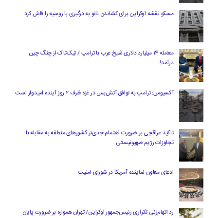
مسکو نقشه اوکراین برای کشاندن ناتو به درگیری با روسیه را فاش کرد
معامله ۱۴ میلیارد دلاری شیخ عرب با ترامپ / تیک‌تاک از چنگ چین
درآمد!
آکسیوس: ترامپ به توافق آتش‌بس در غزه ظرف ۲ روز آینده امیدوار است
تاکید عراقچی بر ضرورت اهتمام جدی‌تر کشورهای منطقه به مقابله با
تجاوزات رژیم صهیونیستی
ادعای معاون نماینده آمریکا در شورای امنیت
رد اتهام‌زنی تکراری رئیس‌جمهور اوکراین/ تهران همواره بر ضرورت پایان