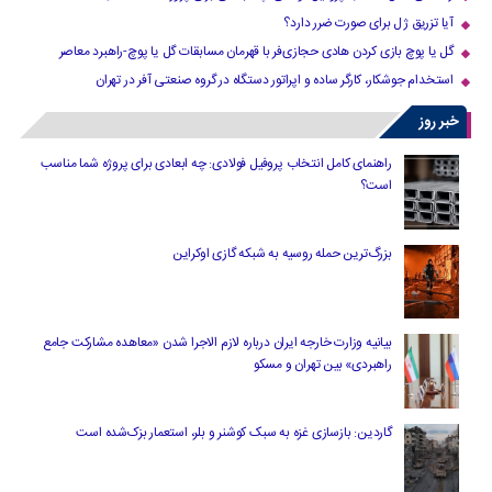
آیا تزریق ژل برای صورت ضرر دارد​؟
گل یا پوچ بازی کردن هادی حجازی‌فر با قهرمان مسابقات گل یا پوچ-راهبرد معاصر
استخدام جوشکار، کارگر ساده و اپراتور دستگاه در گروه صنعتی آفر در تهران
خبر روز
راهنمای کامل انتخاب پروفیل فولادی: چه ابعادی برای پروژه شما مناسب
است؟
بزرگ‌ترین حمله روسیه به شبکه گازی اوکراین
بیانیه وزارت خارجه ایران درباره لازم‌ الاجرا شدن «معاهده مشارکت جامع
راهبردی» بین تهران و مسکو
گاردین: بازسازی غزه به سبک کوشنر و بلر، استعمار بزک‌شده است