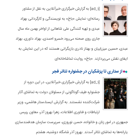
[ad_1] به گزارش خبرگزاری خبرآنلاین به نقل از مشاور
رسانه‌ای؛ نمایش «باخ» به نویسندگی و کارگردانی بهزاد
عبدی و تهیه کنندگی علی شاهانی از اواخر بهمن ماه سال
جاری روی صحنه می‌رود.خسرو احمدی، بهزاد داوری، بهزاد
عبدی، حسین میزراییان و بهناز نادری بازیگرانی هستند که در این نمایش به
ایفای نقش می‌پردازند. «باخ» روایت تماشاخانه‌ای
از ستاری تا پزشکیان در جشنواره تئاتر فجر
[ad_1] به گزارش خبرگزاری خبرآنلاین، در این دوره از
جشنواره طیف گوناگونی از مسئولان دولت به تماشای آثار
شرکت‌کننده نشستند. به گزارش ایسنا،ستار هاشمی، وزیر
ارتباطات و فناوری اطلاعات، زهرا بهروز آذر، معاون رییس
جمهوری در امور زنان و خانواده، حسن نوروزی، سرپرست سازمان هدفمندسازی
یارانه‌ها به تماشای تئاتر آمدند. بهروز آذر شامگاه دوشنبه، هشتم