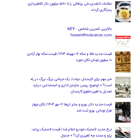
مقامات تایلندی ملی پرتغالی را با 580 میلیون دلار کلاهبرداری
رمزنگاری کردند
بالاترین کمترین شاخص MT4 –
forexmt4indicators.com
قیمت جدید طلا و سکه ۱۲ مهرماه ۱۴۰۴/ قیمت سکه بهار آزادی
۱۰ میلیون تومان تکان خورد
خبر مهم برای کارمندان دولت/ یک جراحی بزرگ بزرگ در راه
است؟ + توضیح رییس سازمان اداری و استخدامی درباره
تعدیل یا تغییر حقوق کارمندان
قیمت جدید دلار، یورو و سایر ارزها ۱۲ مهر ۱۴۰۴/ تکان چهار
هزار تومانی یورو ثبت شد
نرخ جدید لاستیک خودرو اعلام شد/ قیمت لاستیک پراید،
پژو و سمند چه تغییری کرد؟ + جدول