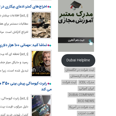
اخراج‌های کمتر، ادعای بیکاری در ایالات متحده را به 211 هزار نفر ر
[ad_1] اطلاعات بی
اخراج کارکنان است. میانگین 4 هفته ای مطالبات مستمر به 1.87 میلیون کا
تماشا کنید: مهمانی 100 هزار دلاری بیت کوین مایکل سیلر
Dubai Helpline
رسید و مایکل سیلر جشن
ثبت شرکت در انگلستان
تبدیل شده است، زیرا ما
سیم کارت گرجستان
مدرک ICDL
ثبت شرکت
را
ایران کمپانی
می کند
DUBAI COMPANY
RCO NEWS
دلیل سرکوب قیمت بیت کو
ثبت شرکت در آمریکا
اقامت امارات
کنترل شوند، خرید کنند.