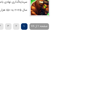
سرمایه‌گذاری نهادی باع
سال 2025 به 150 هزار دلار برسد زیرا FOMO بازارها را بیش از حد افزایش می دهد نایجل گرین،
صفحه 1 از 78
1
2
3
4