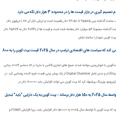
ی در بازار قیمت ها را در محدوده 3 هزار دلار نگه می دارد
[ad_1] بیت کوین در یک ساعت گذشته بین 95575 تا 96050 دلار رقصیده است و ارزش بازار آن 1.87 تریلیون دلار
بوده است که در 24 ساعت گذشته مجموعاً 56 میلیارد دلار معامله شده است و قیمت ها از 92441 دلار به 95674 دلار
ن نمودار 1 ساعته نشان
Perianne Boring پیش بینی می کند که سیاست های اقتصادی ترامپ در سال 2025 قیمت بیت کوین را به 800
[ad_1] سرمایه‌گذاران بیت‌کوین با خوش‌بینی مواجه شدند صبح های تجاری فاکس با ماریا در 13 دسامبر 2024، زمانی
که Perianne Boring بنیانگذار و مدیر عامل Digital Chamber از یک پیش بینی قیمت خیره کننده رونمایی کرد. در
رومو، بورینگ پیشنهاد کرد که بیت کوین می تواند افزایش یابد 800000 دلار در
FOMO می تواند بیت کوین را تا اواسط سال 2025 به 150 هزار دلار برساند – بیت کوین به یک دارایی “باید” تبدیل
[ad_1] پیش‌بینی می‌شود که بیت کوین تا اواسط سال 2025 به 150000 دلار افزایش یابد، زیرا افزایش FOMO و