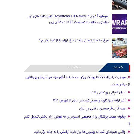
سرمایه گذاری Americas FX News 3 اکتبر: داده های غیر
تولیدی مخلوط شده است. USD عمدتا پایین.
مرغ ۸۰ هزار تومانی آمد/ مرغ ارزان را از کجا بخریم؟
جدید
محبوب
مهاجرت با برنامه کانادا پرزنت ورکر: مصاحبه با آقای مهندس نریمان پورطلایی
از مهاجریست
ایران کمپانی رونمایی شد!
آغاز ارائه ویزا کارت و مستر کارت در ایران از شهریور ۱۴۰۱
سیم کارت گرجستان دائمی در ایران
چگونه مطب پزشکان را از محیطی استرس زا به فضای آرام بخش تبدیل کنیم
؟
وقتی هیوندای شما به بهترین‌ها نیاز دارد؛ آرامش را به جاده برگردانید