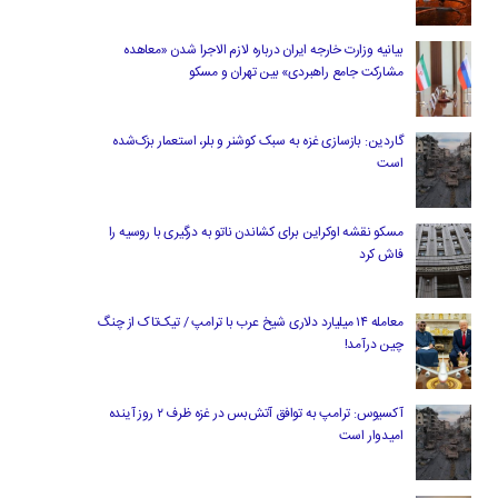
بیانیه وزارت خارجه ایران درباره لازم‌ الاجرا شدن «معاهده
مشارکت جامع راهبردی» بین تهران و مسکو
گاردین: بازسازی غزه به سبک کوشنر و بلر، استعمار بزک‌شده
است
مسکو نقشه اوکراین برای کشاندن ناتو به درگیری با روسیه را
فاش کرد
معامله ۱۴ میلیارد دلاری شیخ عرب با ترامپ / تیک‌تاک از چنگ
چین درآمد!
آکسیوس: ترامپ به توافق آتش‌بس در غزه ظرف ۲ روز آینده
امیدوار است