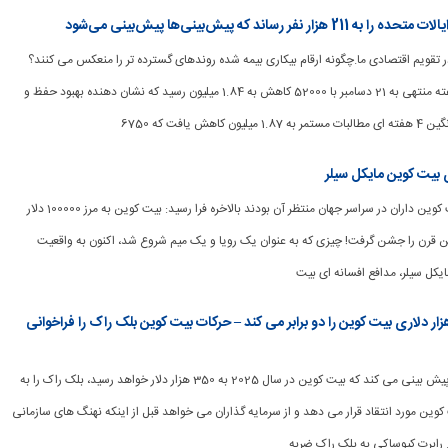
ساند که پیش‌بینی‌ها پیش‌بینی می‌شود
شتر در تقویم اقتصادی ما.چگونه ارقام بیکاری بیمه شده روندهای گسترده تر را منعکس می کنند؟
مطالبات مستمر برای هفته منتهی به 21 دسامبر با 52000 کاهش به 1.84 میلیون رسید که نشان دهنده بهبود حفظ و
هش یافت که 6750
[ad_1] لحظه ای که بیت کوین داران در سراسر جهان منتظر آن بودند بالاخره فرا رسید: بیت کوین به مرز 100000 دلار
 قرن را جشن گرفت! چیزی که به عنوان یک رویا و یک میم شروع شد، اکنون به واقعیت
یکل سیلر، مدافع افسانه ای بیت
برت کیوساکی پیش بینی 350 هزار دلاری بیت کوین را دو برابر می کند – حرکات بیت کوین بلک راک را فراخوانی
[ad_1] رابرت کیوساکی پیش بینی می کند که بیت کوین در سال 2025 به 350 هزار دلار خواهد رسید، بلک راک را به
ین مورد انتقاد قرار می دهد و از سرمایه گذاران می خواهد قبل از اینکه نهنگ های سازمانی
 رابرت کیوساکی به بلک راک ضربه