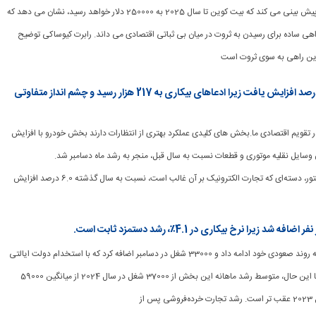
[ad_1] رابرت کیوساکی پیش بینی می کند که بیت کوین تا سال 2025 به 250000 دلار خواهد رسید، نشان می دهد که
اهی ساده برای رسیدن به ثروت در میان بی ثباتی اقتصادی می داند. رابرت کیوساکی توضیح
ین راهی به سوی ثروت است
فروش خرده‌فروشی دسامبر 0.4 درصد افزایش یافت زیرا ادعاهای بیکاری به 217 هزار رسید و چشم انداز متفاوتی
شتر در تقویم اقتصادی ما.بخش های کلیدی عملکرد بهتری از انتظارات دارند بخش خودرو با افزایش
ن وسایل نقلیه موتوری و قطعات نسبت به سال قبل، منجر به رشد ماه دسامبر شد.
خرده‌فروشی‌های غیر استور، دسته‌ای که تجارت الکترونیک بر آن غالب است، نسبت به سال گذشته 6.0 درصد افزایش
[ad_1] اشتغال دولتی به روند صعودی خود ادامه داد و 33000 شغل در دسامبر اضافه کرد که با استخدام دولت ایالتی
(+10000) تقویت شد. با این حال، متوسط ​​رشد ماهانه این بخش از 37000 شغل در سال 2024 از میانگین 59000
از