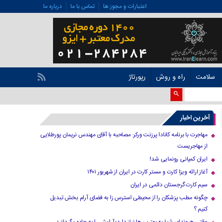
اعتبارات و مجوز ها
تماس با ما
درباره ما
سلامت
راه و روش
رپورتاژ
آخرین اخبار
مهاجرت با برنامه کانادا پرزنت ورکر: مصاحبه با آقای مهندس نریمان پورطلایی
از مهاجریست
ایران کمپانی رونمایی شد!
آغاز ارائه ویزا کارت و مستر کارت در ایران از شهریور ۱۴۰۱
سیم کارت گرجستان دائمی در ایران
چگونه مطب پزشکان را از محیطی استرس زا به فضای آرام بخش تبدیل
کنیم ؟