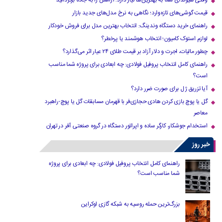
وقتی هیوندای شما به بهترین‌ها نیاز دارد؛ آرامش را به جاده برگردانید
قیمت گوشی‌های تازه‌وارد؛ نگاهی به نرخ مدل‌های جدید بازار
راهنمای خرید دستگاه وندینگ: انتخاب بهترین مدل برای فروش خودکار
لوازم استوک کامیون؛ انتخاب هوشمند یا پرخطر؟
چطور مالیات، اجرت و دلار آزاد بر قیمت طلای ۲۴ عیار اثر می‌گذارد؟
راهنمای کامل انتخاب پروفیل فولادی: چه ابعادی برای پروژه شما مناسب
است؟
آیا تزریق ژل برای صورت ضرر دارد​؟
گل یا پوچ بازی کردن هادی حجازی‌فر با قهرمان مسابقات گل یا پوچ-راهبرد
معاصر
استخدام جوشکار، کارگر ساده و اپراتور دستگاه در گروه صنعتی آفر در تهران
خبر روز
راهنمای کامل انتخاب پروفیل فولادی: چه ابعادی برای پروژه
شما مناسب است؟
بزرگ‌ترین حمله روسیه به شبکه گازی اوکراین