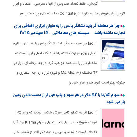
گردش ، فقط تعداد معدودی از آنها دسترسی ، اعتماد و ابزار
لازم را برای فروش مداوم دارند. در Coingate ، ما داده های پرداخت را هر
چرا هر معامله گر باید نشانگر پالس را به عنوان ابزاری اضافی برای
تجارت داشته باشد. – سیستم های معاملاتی – 15 سپتامبر 2025
[ad_1] چرا هر معامله گر باید نشانگر پالس را به عنوان ابزاری
اضافی برای تجارت داشته باشد. 1 نکته اصلی این است که
ساختار بازار را مشاهده خواهید کرد. در چه مرحله ای بازار در
TF مختلف (M5 M15 1H و غیره) قرار دارد. چه انتظاری و
چگونه بهتر است شرط بندی های خود را
سهام کلارنا با 52 دلار در هر سهم و پاپ قبل از از دست دادن زمین
باز می شود
[ad_1] اگر به اندازه کافی خوش شانس بودید که وارد IPO
شوید ، شروع خوبی برای تجارت برای سهام Klarna بود. آنها
40 دلار قیمت داشتند و سپس با 52 دلار افتتاح شدند. خبر