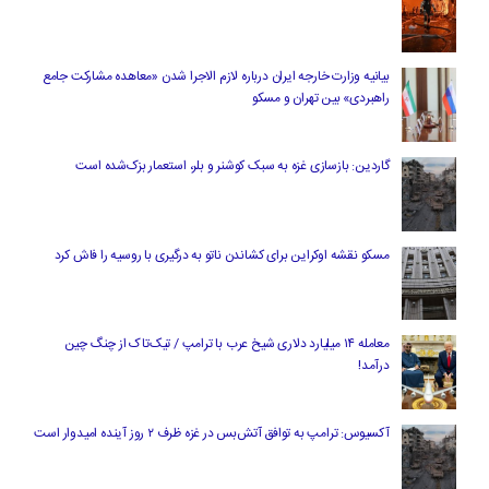
بیانیه وزارت خارجه ایران درباره لازم‌ الاجرا شدن «معاهده مشارکت جامع
راهبردی» بین تهران و مسکو
گاردین: بازسازی غزه به سبک کوشنر و بلر، استعمار بزک‌شده است
مسکو نقشه اوکراین برای کشاندن ناتو به درگیری با روسیه را فاش کرد
معامله ۱۴ میلیارد دلاری شیخ عرب با ترامپ / تیک‌تاک از چنگ چین
درآمد!
آکسیوس: ترامپ به توافق آتش‌بس در غزه ظرف ۲ روز آینده امیدوار است