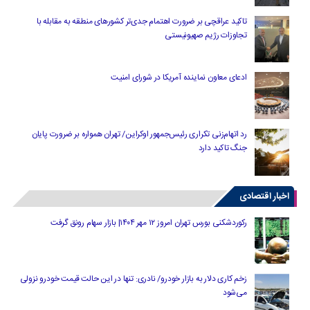
تاکید عراقچی بر ضرورت اهتمام جدی‌تر کشورهای منطقه به مقابله با
تجاوزات رژیم صهیونیستی
ادعای معاون نماینده آمریکا در شورای امنیت
رد اتهام‌زنی تکراری رئیس‌جمهور اوکراین/ تهران همواره بر ضرورت پایان
جنگ تاکید دارد
اخبار اقتصادی
رکوردشکنی بورس تهران امروز ۱۲ مهر ۱۴۰۴| بازار سهام رونق گرفت
زخم کاری دلار به بازار خودرو/ نادری: تنها در این حالت قیمت خودرو نزولی
می‌شود