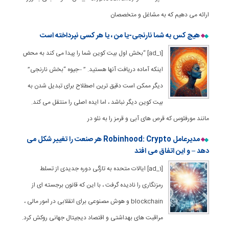
ارائه می دهیم که به مشاغل و متخصصان
هیچ کس به شما نارنجی-یا من ، یا هر کسی نپرداخته است
[ad_1] “بخش اول بیت کوین شما را پیدا می کند به محض
اینکه آماده دریافت آنها هستید. ” –جیوه “بخش نارنجی”
دیگر ممکن است دقیق ترین اصطلاح برای تبدیل شدن به
بیت کوین دیگر نباشد ، اما ایده اصلی را منتقل می کند.
مانند مورفئوس که قرص های آبی و قرمز را به نئو در
مدیرعامل Robinhood: Crypto هر صنعت را تغییر شکل می
دهد – و این اتفاق می افتد
[ad_1] ایالات متحده به تازگی دوره جدیدی از تسلط
رمزنگاری را نادیده گرفت ، با این که قانون برجسته ای از
blockchain و هوش مصنوعی برای انقلابی در امور مالی ،
مراقبت های بهداشتی و اقتصاد دیجیتال جهانی روکش کرد.