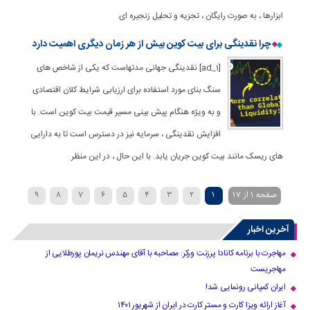
ابزارها ، به صورت رایگان ، تجزیه و تحلیل زنجیره ای
چرا نقدینگی برای بیت کوین بیش از هر زمان دیگری اهمیت دارد
[ad_1] نقدینگی جهانی مدتهاست که یکی از شاخص های
سنگ بنای مورد استفاده برای ارزیابی شرایط کلان اقتصادی
و به ویژه هنگام پیش بینی مسیر قیمت بیت کوین است. با
افزایش نقدینگی ، سرمایه نیز در دسترس است تا به دارایی
های ریسک مانند بیت کوین جریان یابد. با این حال ، در این منظر
صفحه 1 از 17
1
2
3
4
5
6
7
8
9
»
...
›
10
آخرین اخبار
مهاجرت با برنامه کانادا پرزنت ورکر: مصاحبه با آقای مهندس نریمان پورطلایی از
مهاجریست
ایران کمپانی رونمایی شد!
آغاز ارائه ویزا کارت و مستر کارت در ایران از شهریور ۱۴۰۱