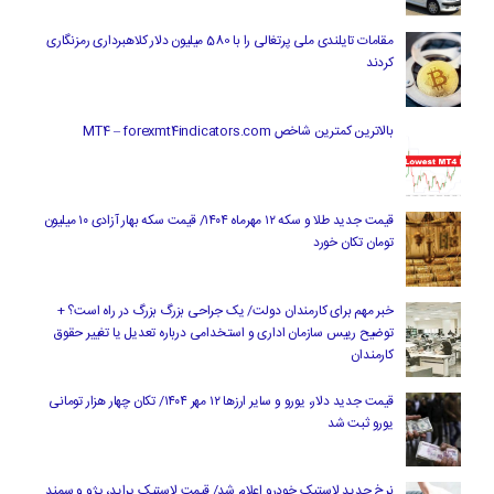
مقامات تایلندی ملی پرتغالی را با 580 میلیون دلار کلاهبرداری رمزنگاری
کردند
بالاترین کمترین شاخص MT4 – forexmt4indicators.com
قیمت جدید طلا و سکه ۱۲ مهرماه ۱۴۰۴/ قیمت سکه بهار آزادی ۱۰ میلیون
تومان تکان خورد
خبر مهم برای کارمندان دولت/ یک جراحی بزرگ بزرگ در راه است؟ +
توضیح رییس سازمان اداری و استخدامی درباره تعدیل یا تغییر حقوق
کارمندان
قیمت جدید دلار، یورو و سایر ارزها ۱۲ مهر ۱۴۰۴/ تکان چهار هزار تومانی
یورو ثبت شد
نرخ جدید لاستیک خودرو اعلام شد/ قیمت لاستیک پراید، پژو و سمند