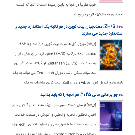
خوب تقریباً در آنجا به پایان رسیده است تا آنجا که قیمت
لحظه ای به 57.20 دلار در باز بود اما
1 ZH/S: معدنچیان بیت کوین در هر ثانیه یک استاندارد جدید را
استاندارد جدید می سازند
[ad_1] دیروز ، کل هاشرات بیت کوین داغ شد و با 986
Exahashes در ثانیه (EH/S) صعود کرد. از آن زمان ، آن را
به محدوده 1 Zettahash (ZH/S) فرا گرفته است. اگر این
محاسبات ممکن باشد ، دوران Zettahash می تواند به یک
بازی عادی تبدیل شود. Zettahash Vibes: بیت کوین هاشرات به یک
جوایز مالی مالی 2025: هر آنچه را که باید بدانید
[ad_1] از سال 2009 ، امور مالی بزرگ منبع اصلی آنلاین برای
اخبار ، تحقیق ، تجزیه و تحلیل و آموزش در صنعت خدمات
مالی بوده است. ما با تمرکز جدی بر تجارت آنلاین ، FinTech
، پرداخت و cryptocurrency ، بینش ها و منابعی به روز