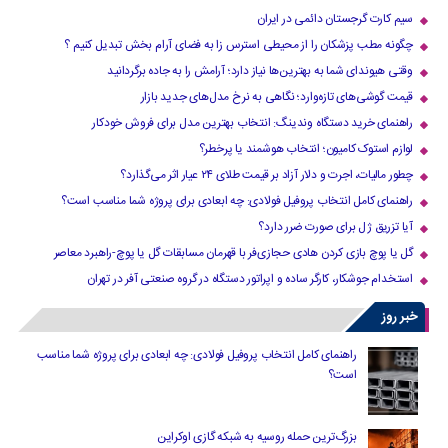
سیم کارت گرجستان دائمی در ایران
چگونه مطب پزشکان را از محیطی استرس زا به فضای آرام بخش تبدیل کنیم ؟
وقتی هیوندای شما به بهترین‌ها نیاز دارد؛ آرامش را به جاده برگردانید
قیمت گوشی‌های تازه‌وارد؛ نگاهی به نرخ مدل‌های جدید بازار
راهنمای خرید دستگاه وندینگ: انتخاب بهترین مدل برای فروش خودکار
لوازم استوک کامیون؛ انتخاب هوشمند یا پرخطر؟
چطور مالیات، اجرت و دلار آزاد بر قیمت طلای ۲۴ عیار اثر می‌گذارد؟
راهنمای کامل انتخاب پروفیل فولادی: چه ابعادی برای پروژه شما مناسب است؟
آیا تزریق ژل برای صورت ضرر دارد​؟
گل یا پوچ بازی کردن هادی حجازی‌فر با قهرمان مسابقات گل یا پوچ-راهبرد معاصر
استخدام جوشکار، کارگر ساده و اپراتور دستگاه در گروه صنعتی آفر در تهران
خبر روز
راهنمای کامل انتخاب پروفیل فولادی: چه ابعادی برای پروژه شما مناسب
است؟
بزرگ‌ترین حمله روسیه به شبکه گازی اوکراین