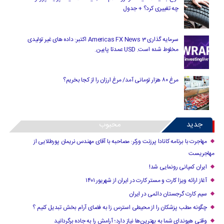
چه تغییری کرد؟ + جدول
سرمایه گذاری Americas FX News 3 اکتبر: داده های غیر تولیدی
مخلوط شده است. USD عمدتا پایین.
مرغ ۸۰ هزار تومانی آمد/ مرغ ارزان را از کجا بخریم؟
جدید
محبوب
مهاجرت با برنامه کانادا پرزنت ورکر: مصاحبه با آقای مهندس نریمان پورطلایی از
مهاجریست
ایران کمپانی رونمایی شد!
آغاز ارائه ویزا کارت و مستر کارت در ایران از شهریور ۱۴۰۱
سیم کارت گرجستان دائمی در ایران
چگونه مطب پزشکان را از محیطی استرس زا به فضای آرام بخش تبدیل کنیم ؟
وقتی هیوندای شما به بهترین‌ها نیاز دارد؛ آرامش را به جاده برگردانید