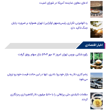
ادعای معاون نماینده آمریکا در شورای امنیت
رد اتهام‌زنی تکراری رئیس‌جمهور اوکراین/ تهران همواره بر ضرورت پایان
جنگ تاکید دارد
اخبار اقتصادی
رکوردشکنی بورس تهران امروز ۱۲ مهر ۱۴۰۴| بازار سهام رونق گرفت
زخم کاری دلار به بازار خودرو/ نادری: تنها در این حالت قیمت خودرو نزولی
می‌شود
مقامات تایلندی ملی پرتغالی را با 580 میلیون دلار کلاهبرداری رمزنگاری
کردند