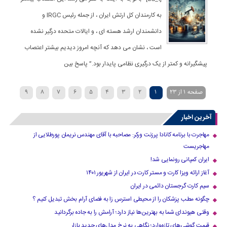
به کارمندان کل ارتش ایران ، از جمله رئیس IRGC و
دانشمندان ارشد هسته ای ، و ایالات متحده درگیر نشده
است ، نشان می دهد که آنچه امروز دیدیم بیشتر اعتصاب
پیشگیرانه و کمتر از یک درگیری نظامی پایدار بود.” پاسخ بین
صفحه 1 از 23
1
2
3
4
5
6
7
8
9
»
...
20
›
10
آخرین اخبار
مهاجرت با برنامه کانادا پرزنت ورکر: مصاحبه با آقای مهندس نریمان پورطلایی از
مهاجریست
ایران کمپانی رونمایی شد!
آغاز ارائه ویزا کارت و مستر کارت در ایران از شهریور ۱۴۰۱
سیم کارت گرجستان دائمی در ایران
چگونه مطب پزشکان را از محیطی استرس زا به فضای آرام بخش تبدیل کنیم ؟
وقتی هیوندای شما به بهترین‌ها نیاز دارد؛ آرامش را به جاده برگردانید
قیمت گوشی‌های تازه‌وارد؛ نگاهی به نرخ مدل‌های جدید بازار