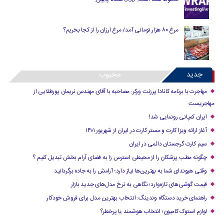
مرغ ۸۰ هزار تومانی آمد/ مرغ ارزان را از کجا بخریم؟
جدید
محبوب
مهاجرت با برنامه کانادا پرزنت ورکر: مصاحبه با آقای مهندس نریمان پورطلایی از
مهاجریست
ایران کمپانی رونمایی شد!
آغاز ارائه ویزا کارت و مستر کارت در ایران از شهریور ۱۴۰۱
سیم کارت گرجستان دائمی در ایران
چگونه مطب پزشکان را از محیطی استرس زا به فضای آرام بخش تبدیل کنیم ؟
وقتی هیوندای شما به بهترین‌ها نیاز دارد؛ آرامش را به جاده برگردانید
قیمت گوشی‌های تازه‌وارد؛ نگاهی به نرخ مدل‌های جدید بازار
راهنمای خرید دستگاه وندینگ: انتخاب بهترین مدل برای فروش خودکار
لوازم استوک کامیون؛ انتخاب هوشمند یا پرخطر؟