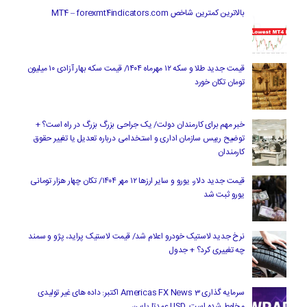
بالاترین کمترین شاخص MT4 – forexmt4indicators.com
قیمت جدید طلا و سکه ۱۲ مهرماه ۱۴۰۴/ قیمت سکه بهار آزادی ۱۰ میلیون
تومان تکان خورد
خبر مهم برای کارمندان دولت/ یک جراحی بزرگ بزرگ در راه است؟ +
توضیح رییس سازمان اداری و استخدامی درباره تعدیل یا تغییر حقوق
کارمندان
قیمت جدید دلار، یورو و سایر ارزها ۱۲ مهر ۱۴۰۴/ تکان چهار هزار تومانی
یورو ثبت شد
نرخ جدید لاستیک خودرو اعلام شد/ قیمت لاستیک پراید، پژو و سمند
چه تغییری کرد؟ + جدول
سرمایه گذاری Americas FX News 3 اکتبر: داده های غیر تولیدی
مخلوط شده است. USD عمدتا پایین.