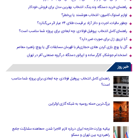
راهنمای خرید دستگاه وندینگ: انتخاب بهترین مدل برای فروش خودکار
لوازم استوک کامیون؛ انتخاب هوشمند یا پرخطر؟
چطور مالیات، اجرت و دلار آزاد بر قیمت طلای ۲۴ عیار اثر می‌گذارد؟
راهنمای کامل انتخاب پروفیل فولادی: چه ابعادی برای پروژه شما مناسب است؟
آیا تزریق ژل برای صورت ضرر دارد​؟
گل یا پوچ بازی کردن هادی حجازی‌فر با قهرمان مسابقات گل یا پوچ-راهبرد معاصر
استخدام جوشکار، کارگر ساده و اپراتور دستگاه در گروه صنعتی آفر در تهران
خبر روز
راهنمای کامل انتخاب پروفیل فولادی: چه ابعادی برای پروژه شما مناسب
است؟
بزرگ‌ترین حمله روسیه به شبکه گازی اوکراین
بیانیه وزارت خارجه ایران درباره لازم‌ الاجرا شدن «معاهده مشارکت جامع
راهبردی» بین تهران و مسکو