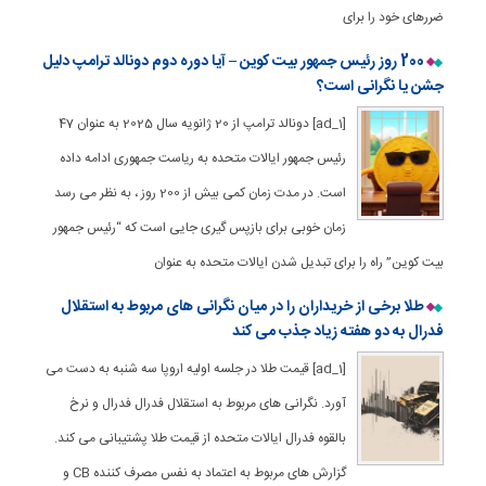
ضررهای خود را برای
200 روز رئیس جمهور بیت کوین – آیا دوره دوم دونالد ترامپ دلیل
جشن یا نگرانی است؟
[ad_1] دونالد ترامپ از 20 ژانویه سال 2025 به عنوان 47
رئیس جمهور ایالات متحده به ریاست جمهوری ادامه داده
است. در مدت زمان کمی بیش از 200 روز ، به نظر می رسد
زمان خوبی برای بازپس گیری جایی است که “رئیس جمهور
بیت کوین” راه را برای تبدیل شدن ایالات متحده به عنوان
طلا برخی از خریداران را در میان نگرانی های مربوط به استقلال
فدرال به دو هفته زیاد جذب می کند
[ad_1] قیمت طلا در جلسه اولیه اروپا سه شنبه به دست می
آورد. نگرانی های مربوط به استقلال فدرال فدرال و نرخ
بالقوه فدرال ایالات متحده از قیمت طلا پشتیبانی می کند.
گزارش های مربوط به اعتماد به نفس مصرف کننده CB و