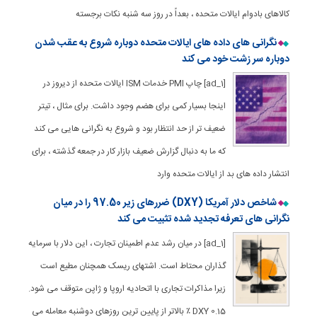
کالاهای بادوام ایالات متحده ، بعداً در روز سه شنبه نکات برجسته
نگرانی های داده های ایالات متحده دوباره شروع به عقب شدن
دوباره سر زشت خود می کند
[ad_1] چاپ PMI خدمات ISM ایالات متحده از دیروز در
اینجا بسیار کمی برای هضم وجود داشت. برای مثال ، تیتر
ضعیف تر از حد انتظار بود و شروع به نگرانی هایی می کند
که ما به دنبال گزارش ضعیف بازار کار در جمعه گذشته ، برای
انتشار داده های بد از ایالات متحده وارد
شاخص دلار آمریکا (DXY) ضررهای زیر 97.50 را در میان
نگرانی های تعرفه تجدید شده تثبیت می کند
[ad_1] در میان رشد عدم اطمینان تجارت ، این دلار با سرمایه
گذاران محتاط است. اشتهای ریسک همچنان مطیع است
زیرا مذاکرات تجاری با اتحادیه اروپا و ژاپن متوقف می شود.
DXY 0.15 ٪ بالاتر از پایین ترین روزهای دوشنبه معامله می