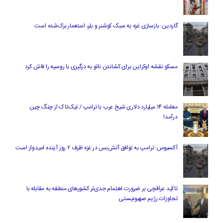
گاردین: بازسازی غزه به سبک کوشنر و بلر، استعمار بزک‌شده است
مسکو نقشه اوکراین برای کشاندن ناتو به درگیری با روسیه را فاش کرد
معامله ۱۴ میلیارد دلاری شیخ عرب با ترامپ / تیک‌تاک از چنگ چین
درآمد!
آکسیوس: ترامپ به توافق آتش‌بس در غزه ظرف ۲ روز آینده امیدوار است
تاکید عراقچی بر ضرورت اهتمام جدی‌تر کشورهای منطقه به مقابله با
تجاوزات رژیم صهیونیستی