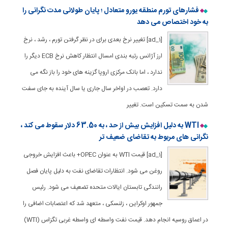
فشارهای تورم منطقه یورو متعادل ؛ پایان طولانی مدت نگرانی را
به خود اختصاص می دهد
[ad_1] تغییر نرخ بعدی برای در نظر گرفتن تورم ، رشد ، نرخ
ارز آژانس رتبه بندی امسال انتظار کاهش نرخ ECB دیگر را
ندارد ، اما بانک مرکزی اروپا گزینه های خود را باز نگه می
دارد. تعصب در اواخر سال جاری یا سال آینده به جای سفت
شدن به سمت تسکین است. تغییر
WTI به دلیل افزایش بیش از حد ، به 63.50 دلار سقوط می کند ،
نگرانی های مربوط به تقاضای ضعیف تر
[ad_1] قیمت WTI به عنوان OPEC+ باعث افزایش خروجی
روغن می شود. انتظارات تقاضای نفت به دلیل پایان فصل
رانندگی تابستان ایالات متحده تضعیف می شود. رئیس
جمهور اوکراین ، زلنسکی ، متعهد شد که اعتصابات اضافی را
در اعماق روسیه انجام دهد. قیمت نفت واسطه ای واسطه غربی تگزاس (WTI)