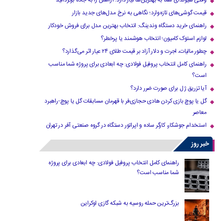
وقتی هیوندای شما به بهترین‌ها نیاز دارد؛ آرامش را به جاده برگردانید
قیمت گوشی‌های تازه‌وارد؛ نگاهی به نرخ مدل‌های جدید بازار
راهنمای خرید دستگاه وندینگ: انتخاب بهترین مدل برای فروش خودکار
لوازم استوک کامیون؛ انتخاب هوشمند یا پرخطر؟
چطور مالیات، اجرت و دلار آزاد بر قیمت طلای ۲۴ عیار اثر می‌گذارد؟
راهنمای کامل انتخاب پروفیل فولادی: چه ابعادی برای پروژه شما مناسب
است؟
آیا تزریق ژل برای صورت ضرر دارد​؟
گل یا پوچ بازی کردن هادی حجازی‌فر با قهرمان مسابقات گل یا پوچ-راهبرد
معاصر
استخدام جوشکار، کارگر ساده و اپراتور دستگاه در گروه صنعتی آفر در تهران
خبر روز
راهنمای کامل انتخاب پروفیل فولادی: چه ابعادی برای پروژه
شما مناسب است؟
بزرگ‌ترین حمله روسیه به شبکه گازی اوکراین