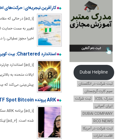
کارآفرین نیجریه‌ای: حرکت‌های اخ
[ad_1] در حالی که
اخیرا مجوز عملیاتی را 
استاندارد Chartered: بیت کوین در دوران ترامپ به 125 هزار دلار و در زمان هریس به 75 هزار دلار رسید
Dubai Helpline
ایالات متحده به بالاتر
ثبت شرکت در انگلستان
پیش‌بینی می‌کند که بیت‌کوین می‌توا
سیم کارت گرجستان
مدرک ICDL
ثبت شرکت
ARK پرونده ETF Spot Bitcoin را اصلاح می کند تا شامل اشتراک گذاری نظارتی، مشابه BlackRock شود
ایران کمپانی
DUBAI COMPANY
شده است. [ad_2] لینک منبع : هوشمند نیوز
RCO NEWS
ثبت شرکت در آمریکا
اقامت امارات