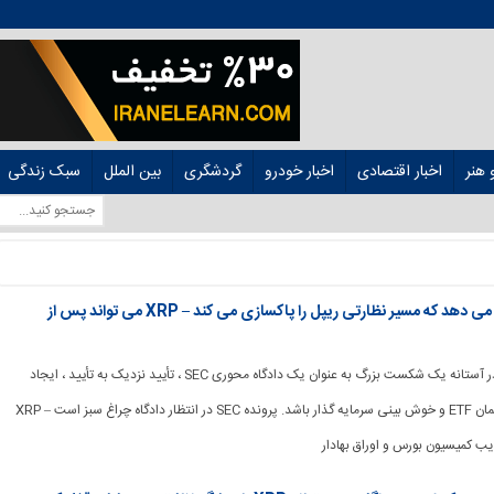
هنر
اخبار اقتصادی
اخبار خودرو
گردشگری
بین الملل
سبک زندگی
تشکیل پرونده دادگاه SEC نشان می دهد که مسیر نظارتی ریپل را پاکسازی می کند – XRP می تواند پس از
[ad_1] XRP می تواند در آستانه یک شکست بزرگ به عنوان یک دادگاه محوری SEC ، تأیید نزدیک به تأیید ، ایجاد
علاقه نهادی ، حدس و گمان ETF و خوش بینی سرمایه گذار باشد. پرونده SEC در انتظار دادگاه چراغ سبز است – XRP
ب کمیسیون بورس و اوراق بهادار