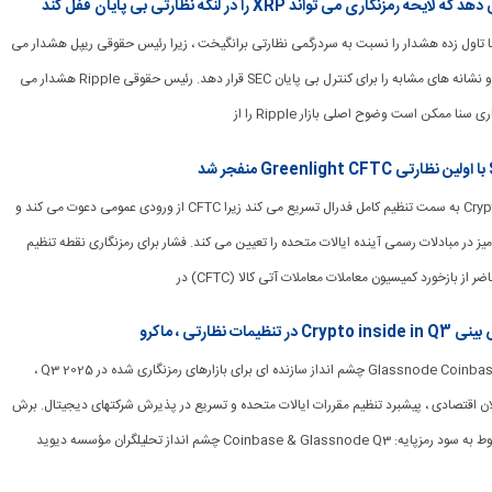
ری سنا تاول زده هشدار را نسبت به سردرگمی نظارتی برانگیخت ، زیرا رئیس حقوقی ریپل هشدار می
دهد که می تواند XRP و نشانه های مشابه را برای کنترل بی پایان SEC قرار دهد. رئیس حقوقی Ripple هشدار می
ا ممکن است وضوح اصلی بازار Ripple را از
[ad_1] تجارت Crypto Spot به سمت تنظیم کامل فدرال تسریع می کند زیرا CFTC از ورودی عمومی دعوت می کند و
 در مبادلات رسمی آینده ایالات متحده را تعیین می کند. فشار برای رمزنگاری نقطه تنظیم
[ad_1] پروژه نهادی و Glassnode Coinbase چشم انداز سازنده ای برای بازارهای رمزنگاری شده در Q3 2025 ،
لان اقتصادی ، پیشبرد تنظیم مقررات ایالات متحده و تسریع در پذیرش شرکتهای دیجیتال. برش
های فدرال ، مقررات مربوط به سود رمزپایه: Coinbase & Glassnode Q3 چشم انداز تحلیلگران مؤسسه دیوید