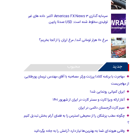
سرمایه گذاری Americas FX News 3 اکتبر: داده های غیر
تولیدی مخلوط شده است. USD عمدتا پایین.
مرغ ۸۰ هزار تومانی آمد/ مرغ ارزان را از کجا بخریم؟
جدید
محبوب
مهاجرت با برنامه کانادا پرزنت ورکر: مصاحبه با آقای مهندس نریمان پورطلایی
از مهاجریست
ایران کمپانی رونمایی شد!
آغاز ارائه ویزا کارت و مستر کارت در ایران از شهریور ۱۴۰۱
سیم کارت گرجستان دائمی در ایران
چگونه مطب پزشکان را از محیطی استرس زا به فضای آرام بخش تبدیل کنیم
؟
وقتی هیوندای شما به بهترین‌ها نیاز دارد؛ آرامش را به جاده برگردانید