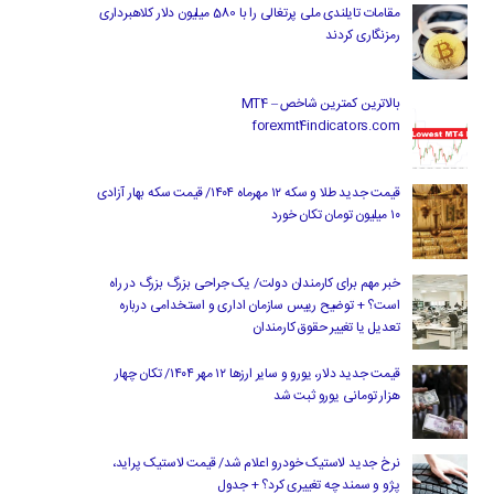
مقامات تایلندی ملی پرتغالی را با 580 میلیون دلار کلاهبرداری
رمزنگاری کردند
بالاترین کمترین شاخص MT4 –
forexmt4indicators.com
قیمت جدید طلا و سکه ۱۲ مهرماه ۱۴۰۴/ قیمت سکه بهار آزادی
۱۰ میلیون تومان تکان خورد
خبر مهم برای کارمندان دولت/ یک جراحی بزرگ بزرگ در راه
است؟ + توضیح رییس سازمان اداری و استخدامی درباره
تعدیل یا تغییر حقوق کارمندان
قیمت جدید دلار، یورو و سایر ارزها ۱۲ مهر ۱۴۰۴/ تکان چهار
هزار تومانی یورو ثبت شد
نرخ جدید لاستیک خودرو اعلام شد/ قیمت لاستیک پراید،
پژو و سمند چه تغییری کرد؟ + جدول