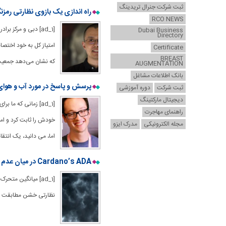
ثبت شرکت جنرال تریدینگ
راه اندازی یک بازوی نظارتی رمز
RCO NEWS
Dubai Business
Directory
امتیاز کل به خود اختصا
Certificate
BREAST
که نشان می‌دهد جمعیت بز
AUGMENTATION
بانک اطلاعات مشاغل
پرسش و پاسخ در مورد آب و هوای طوفان نظارتی، Uniswap نسخه
ثبت شرکت
دوره آموزشی
دیجیتال مارکتینگ
راهنمای مهاجرت
مجله الکترونیکی
مدرک ایزو
اما، می دانید، یک انتقا
Cardano’s ADA در میان عدم قطعیت نظارتی، “صلیب مرگ” را رنگ می کند
[ad_1] میانگین م
نظارتی خشن مطابقت دارد. [ad_2] لینک منبع : 