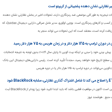
یر نظارتی نشان دهنده پشتیبانی از کریپتو است
 مقامات نیجریه به طور کلی موضعی ضد رمزنگاری دارند، تحولات اخیر در بخش نظارتی نشان دهنده
تغییر به سمت حمایت از کسب و کارهای رمزنگاری است. بوچی اوکورو، مدیر عامل صرافی دارایی دیجیتال Quidax، که
دریافت کرده است، معتقد است که این تحولات می تواند منجر به
[ad_1] استاندارد چارترد پیش بینی خود را مبنی بر اینکه بیت کوین تا پایان سال 2024 بدون توجه به نتیجه انتخابات
ین سطح تاریخ خود خواهد رسید، مجدداً تأیید کرده است. رئیس دارایی‌های دیجیتال این بانک
ند در دوره ترامپ به ۱۲۵ هزار دلار یا در دوره هریس
[ad_1] برنامه ARK ممکن است اکنون در موقعیت قطبی باشد که باید ابتدا تایید شود زیرا زودتر از BlackRock ثبت