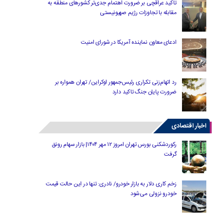
تاکید عراقچی بر ضرورت اهتمام جدی‌تر کشورهای منطقه به
مقابله با تجاوزات رژیم صهیونیستی
ادعای معاون نماینده آمریکا در شورای امنیت
رد اتهام‌زنی تکراری رئیس‌جمهور اوکراین/ تهران همواره بر
ضرورت پایان جنگ تاکید دارد
اخبار اقتصادی
رکوردشکنی بورس تهران امروز ۱۲ مهر ۱۴۰۴| بازار سهام رونق
گرفت
زخم کاری دلار به بازار خودرو/ نادری: تنها در این حالت قیمت
خودرو نزولی می‌شود