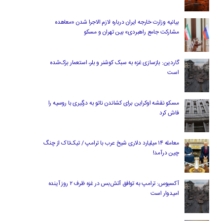
بیانیه وزارت خارجه ایران درباره لازم‌ الاجرا شدن «معاهده
مشارکت جامع راهبردی» بین تهران و مسکو
گاردین: بازسازی غزه به سبک کوشنر و بلر، استعمار بزک‌شده
است
مسکو نقشه اوکراین برای کشاندن ناتو به درگیری با روسیه را
فاش کرد
معامله ۱۴ میلیارد دلاری شیخ عرب با ترامپ / تیک‌تاک از چنگ
چین درآمد!
آکسیوس: ترامپ به توافق آتش‌بس در غزه ظرف ۲ روز آینده
امیدوار است