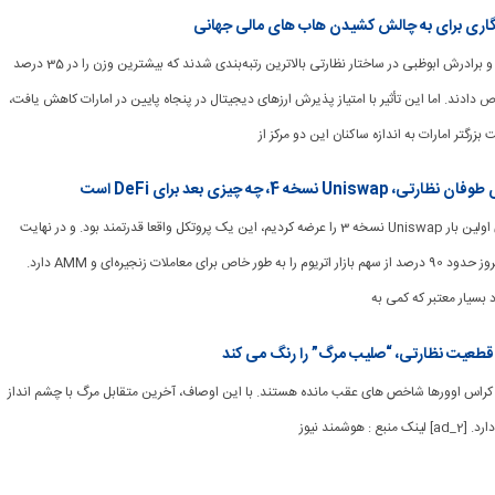
نگاری برای به چالش کشیدن هاب های مالی جهانی
[ad_1] دبی و مرکز برادر و برادرش ابوظبی در ساختار نظارتی بالاترین رتبه‌بندی شدند که بیشترین وزن را در 35 درصد
ص دادند. اما این تأثیر با امتیاز پذیرش ارزهای دیجیتال در پنجاه پایین در امارات کاهش یافت،
رگتر امارات به اندازه ساکنان این دو مرکز از
 4، چه چیزی بعد برای DeFi است
[ad_1] زمانی که ما برای اولین بار Uniswap نسخه 3 را عرضه کردیم، این یک پروتکل واقعا قدرتمند بود. و در نهایت
خودش را ثابت کرد و امروز حدود 90 درصد از سهم بازار اتریوم را به طور خاص برای معاملات زنجیره‌ای و AMM دارد.
د بسیار معتبر که کمی به
تحرک کراس اوورها شاخص های عقب مانده هستند. با این اوصاف، آخرین متقابل مرگ با چشم انداز
هوشمند نیوز