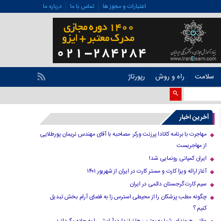
اعتبارات و مجوز ها
تماس با ما
درباره ما
سلامت
راه و روش
رپورتاژ
آخرین اخبار
مهاجرت با برنامه کانادا پرزنت ورکر: مصاحبه با آقای مهندس نریمان پورطلایی
از مهاجریست
ایران کمپانی رونمایی شد!
آغاز ارائه ویزا کارت و مستر کارت در ایران از شهریور ۱۴۰۱
سیم کارت گرجستان دائمی در ایران
چگونه مطب پزشکان را از محیطی استرس زا به فضای آرام بخش تبدیل
کنیم ؟