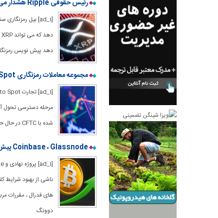
رئیس حقوقی Ripple هشدار می دهد که لایحه رمزنگاری می تواند XRP را در لنگه نظارتی بی پایان قفل کند
[ad_1] بیل رمزنگا
دهد پیش نویس رمزنگاری سن
مجموعه معاملات رمزنگاری Spot با اولین نظارتی Greenlight CFTC منفجر شد
مرحله دسترسی تحول آمیز
شده با CFTC در حال حاضر از بازخورد کمیسیون معاملات معاملات آتی کالا (CFTC) در
Coinbase ، Glassnode پیش بینی Crypto inside in Q3 در تنظیمات نظارتی ، ماکرو
ناشی از بهبود شرایط ک
دوونگ