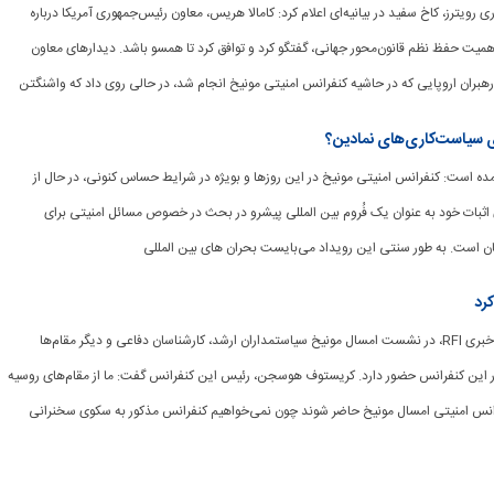
رگزاری رویترز، کاخ سفید در بیانیه‌ای اعلام کرد: کامالا هریس، معاون رئیس‌جمهوری آمریکا درباره
همیت حفظ نظم قانون‌محور جهانی، گفتگو کرد و توافق کرد تا همسو باشد. دیدارهای معاون
رهبران اروپایی که در حاشیه کنفرانس امنیتی مونیخ انجام شد، در حالی روی داد که واشنگتن
ی سیاست‌کاری‌های نمادین؟
ب آمده است: کنفرانس امنیتی مونیخ در این روزها و بویژه در شرایط حساس کنونی، در حال از
بات خود به عنوان یک فُروم بین المللی پیشرو در بحث در خصوص مسائل امنیتی برای
ن است. به طور سنتی این رویداد می‌بایست بحران های بین المللی
کرد
[ad_1] به گزارش شبکه خبری RFI، در نشست امسال مونیخ سیاستمداران ارشد، کارشناسان دفاعی و دیگر مقام‌ها
ر این کنفرانس حضور دارد. کریستوف هوسجن، رئیس این کنفرانس گفت: ما از مقام‌های روسیه
رانس امنیتی امسال مونیخ حاضر شوند چون نمی‌خواهیم کنفرانس مذکور به سکوی سخنرانی