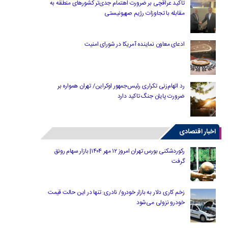
تاکید عراقچی بر ضرورت اهتمام جدی‌تر کشورهای منطقه به
مقابله با تجاوزات رژیم صهیونیستی
ادعای معاون نماینده آمریکا در شورای امنیت
رد اتهام‌زنی تکراری رئیس‌جمهور اوکراین/ تهران همواره بر
ضرورت پایان جنگ تاکید دارد
اخبار اقتصادی
رکوردشکنی بورس تهران امروز ۱۲ مهر ۱۴۰۴| بازار سهام رونق
گرفت
زخم کاری دلار به بازار خودرو/ نادری: تنها در این حالت قیمت
خودرو نزولی می‌شود