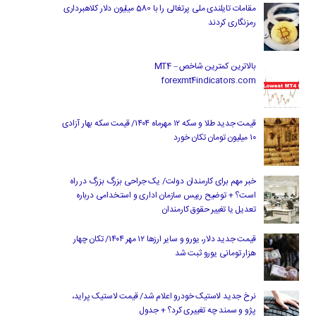
مقامات تایلندی ملی پرتغالی را با 580 میلیون دلار کلاهبرداری
رمزنگاری کردند
بالاترین کمترین شاخص MT4 –
forexmt4indicators.com
قیمت جدید طلا و سکه ۱۲ مهرماه ۱۴۰۴/ قیمت سکه بهار آزادی
۱۰ میلیون تومان تکان خورد
خبر مهم برای کارمندان دولت/ یک جراحی بزرگ بزرگ در راه
است؟ + توضیح رییس سازمان اداری و استخدامی درباره
تعدیل یا تغییر حقوق کارمندان
قیمت جدید دلار، یورو و سایر ارزها ۱۲ مهر ۱۴۰۴/ تکان چهار
هزار تومانی یورو ثبت شد
نرخ جدید لاستیک خودرو اعلام شد/ قیمت لاستیک پراید،
پژو و سمند چه تغییری کرد؟ + جدول