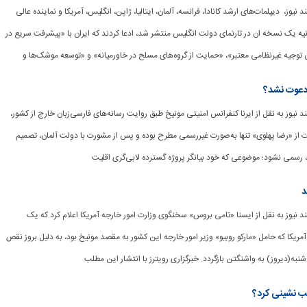
مند نیوز، دیپلمات‌های ارشد کانادا، فرانسه، آلمان، ایتالیا، ژاپن، انگلیس، آمریکا و نماینده عالی
یانیه یک نسخه ان در تارنمای دولت انگلیس منتشر شد، ادعا کردند که ایران با «پیشرفت سریع در
 توجیه غیرنظامی معتبر»، «حمایت از گروه‌های مسلح در خاورمیانه» و «توسعه موشک‌ها و
 دعوت نشد؟
شمند نیوز به نقل از ایرنا کنفرانس امنیتی مونیخ طبق روایت‌ رسانه‌های فارسی‌زبان خارج از کشور،
ت از «رضا پهلوی» تنها به‌صورت غیررسمی مطرح بوده و پس از مشورت با دولت آلمان، تصمیم
 رسمی نشود؛ موضوعی که خود بیانگر پروژه گسترده لابی‌گری اقلیت
د
وشمند نیوز به نقل از ایسنا «تامی بروس» سخنگوی وزارت امور خارجه آمریکا اعلام کرد که یک
مریکا که حامل «مارکو روبیو» وزیر امور خارجه این کشور به مقصد مونیخ بود، به دلیل بروز نقص
نبه(دیروز) به واشنگتن بازگردد. خبرگزاری رویترز با انتشار این مطلب
قب نشینی کرد؟