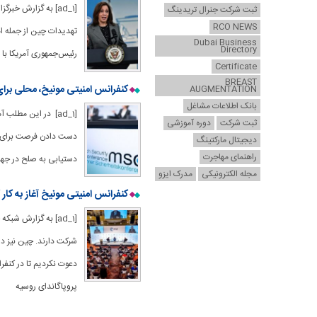
[ad_1] به گزارش خب
ثبت شرکت جنرال تریدینگ
RCO NEWS
تهدیدات چین از جمله ا
Dubai Business
Directory
رئیس‌جمهوری آمریکا با 
Certificate
BREAST
کنفرانس امنیتی مونیخ، محلی برا
AUGMENTATION
بانک اطلاعات مشاغل
[ad_1] در این مطل
ثبت شرکت
دوره آموزشی
دست دادن فرصت برای اث
دیجیتال مارکتینگ
راهنمای مهاجرت
دستیابی به صلح در جها
مجله الکترونیکی
مدرک ایزو
کنفرانس امنیتی مونیخ آغاز به کار 
شرکت دارند. چین نیز د
دعوت نکردیم تا در کنف
پروپاگاندای روسیه