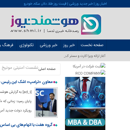
اخبار روز | خبر جدید ورزشی | قیمت روز طلا، دلار، سکه، خودرو
صفحه نخست
خبر روز
خبر ورزشی
تکنولوژی
فرهنگ و 
آغاز ارائه ویزا کارت و مستر کارت در ا_
نشست امنیتی مونیخ
صفحه اصلی
معاون «ترامپ» اشک این رئیس با
[ad_1] به گزارش ه
پایان رسید؛ زمانی که 
رویکرد دولت جدید آمریکا به گریه افتاد. تارنمای 
گروه هفت با اتهام‌های بی اساس؛ عل