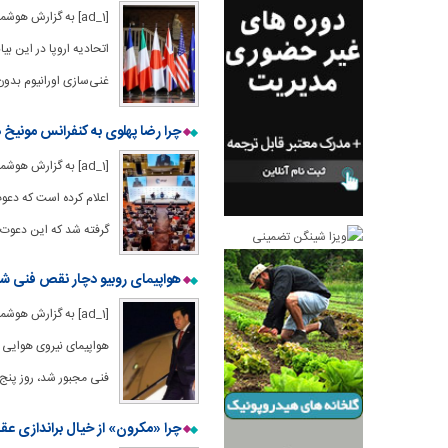
[ad_1] به گزارش هوش
اتحادیه اروپا در این ب
غنی‌سازی اورانیوم بدون
چرا رضا پهلوی به کنفرانس مونیخ
[ad_1] به گزارش هو
اعلام کرده است که دعو
گرفته شد که این دعوت،
هواپیمای روبیو دچار نقص فنی ش
[ad_1] به گزارش ه
هواپیمای نیروی هوایی آ
فنی مجبور شد، روز پنج‌ش
چرا «مکرون» از خیال براندازی ع