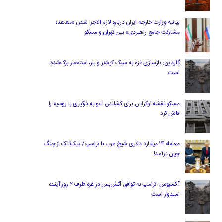
بیانیه وزارت خارجه ایران درباره لازم‌ الاجرا شدن «معاهده
مشارکت جامع راهبردی» بین تهران و مسکو
گاردین: بازسازی غزه به سبک کوشنر و بلر، استعمار بزک‌شده
است
مسکو نقشه اوکراین برای کشاندن ناتو به درگیری با روسیه را
فاش کرد
معامله ۱۴ میلیارد دلاری شیخ عرب با ترامپ / تیک‌تاک از چنگ
چین درآمد!
آکسیوس: ترامپ به توافق آتش‌بس در غزه ظرف ۲ روز آینده
امیدوار است