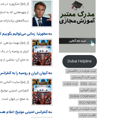
[ad_1] «مکرون» د
از چهره‌هایی که به ادع
دیدگاه‌های براندازانه 
مطهرنیا: زمانی می‌توانیم بگوییم 
[ad_1] مهسا مژدهی
ایران و روسیه را در یک 
به جای آن؛ بخشی از چه
Dubai Helpline
ثبت شرکت در انگلستان
کیهان:ایران و روسیه را به کنفرا
سیم کارت گرجستان
[ad_1] سایت آلمان
مدرک ICDL
ثبت شرکت
ایران کمپانی
کنفرانس امنیتی مونیخ 
DUBAI COMPANY
به صلح در جهان است. به
RCO NEWS
ثبت شرکت در آمریکا
کنفرانس امنیتی مونیخ؛ اعلام همسو
اقامت امارات