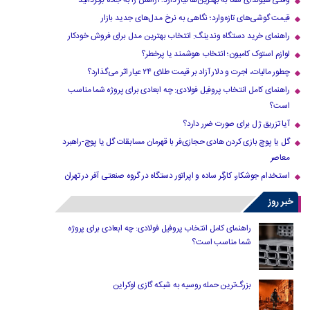
وقتی هیوندای شما به بهترین‌ها نیاز دارد؛ آرامش را به جاده برگردانید
قیمت گوشی‌های تازه‌وارد؛ نگاهی به نرخ مدل‌های جدید بازار
راهنمای خرید دستگاه وندینگ: انتخاب بهترین مدل برای فروش خودکار
لوازم استوک کامیون؛ انتخاب هوشمند یا پرخطر؟
چطور مالیات، اجرت و دلار آزاد بر قیمت طلای ۲۴ عیار اثر می‌گذارد؟
راهنمای کامل انتخاب پروفیل فولادی: چه ابعادی برای پروژه شما مناسب
است؟
آیا تزریق ژل برای صورت ضرر دارد​؟
گل یا پوچ بازی کردن هادی حجازی‌فر با قهرمان مسابقات گل یا پوچ-راهبرد
معاصر
استخدام جوشکار، کارگر ساده و اپراتور دستگاه در گروه صنعتی آفر در تهران
خبر روز
راهنمای کامل انتخاب پروفیل فولادی: چه ابعادی برای پروژه
شما مناسب است؟
بزرگ‌ترین حمله روسیه به شبکه گازی اوکراین