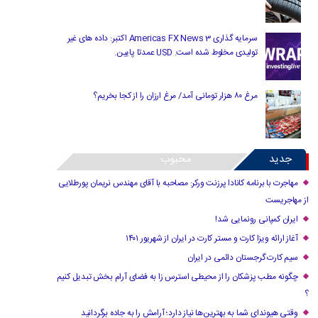
سرمایه گذاری Americas FX News 3 اکتبر: داده های غیر
تولیدی مخلوط شده است. USD عمدتا پایین.
مرغ ۸۰ هزار تومانی آمد/ مرغ ارزان را از کجا بخریم؟
جدید
محبوب
مهاجرت با برنامه کانادا پرزنت ورکر: مصاحبه با آقای مهندس نریمان پورطلایی
از مهاجریست
ایران کمپانی رونمایی شد!
آغاز ارائه ویزا کارت و مستر کارت در ایران از شهریور ۱۴۰۱
سیم کارت گرجستان دائمی در ایران
چگونه مطب پزشکان را از محیطی استرس زا به فضای آرام بخش تبدیل کنیم
؟
وقتی هیوندای شما به بهترین‌ها نیاز دارد؛ آرامش را به جاده برگردانید