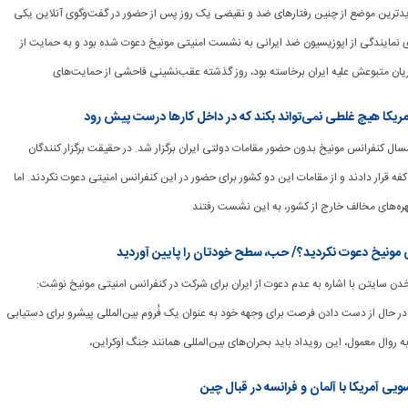
ر جدیدترین موضع از چنین رفتارهای ضد و نقیضی یک روز پس از حضور در گفت‌وگوی آنلاین یکی
ای نمایندگی از اپوزیسیون ضد ایرانی به نشست امنیتی مونیخ دعوت شده بود و به حمایت از
جریان متبوعش علیه ایران برخاسته بود، روز گذشته عقب‌نشینی فاحشی از حمایت‌های
آمریکا هیچ غلطی نمی‌تواند بکند که در داخل کارها درست پیش رود
: امسال کنفرانس مونیخ بدون حضور مقامات دولتی ایران برگزار شد. در حقیقت برگزار کنندگان
کفه قرار دادند و از مقامات این دو کشور برای حضور در این کنفرانس امنیتی دعوت نکردند. اما
ره‌های مخالف خارج از کشور، به این نشست رفتند
نس مونیخ دعوت نکردید؟/ حب، سطح خودتان را پایین آوردید
ی ناخدن سایتن با اشاره به عدم دعوت از ایران برای شرکت در کنفرانس امنیتی مونیخ نوشت:
در حال از دست دادن فرصت برای وجهه خود به عنوان یک فُروم بین‌المللی پیشرو برای دستیابی
 روال معمول، این رویداد باید بحران‌های بین‌المللی همانند جنگ اوکراین،
یی آمریکا با آلمان و فرانسه در قبال چین