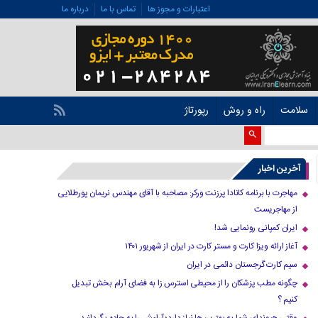
اعتبارات و مجوز ها
تماس با ما
درباره ما
سلامت
راه و روش
رپورتاژ
آخرین اخبار
مهاجرت با برنامه کانادا پرزنت ورکر: مصاحبه با آقای مهندس نریمان پورطلایی
از مهاجریست
ایران کمپانی رونمایی شد!
آغاز ارائه ویزا کارت و مستر کارت در ایران از شهریور ۱۴۰۱
سیم کارت گرجستان دائمی در ایران
چگونه مطب پزشکان را از محیطی استرس زا به فضای آرام بخش تبدیل
کنیم ؟