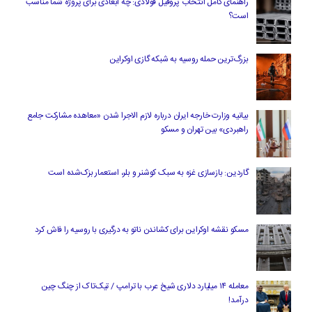
راهنمای کامل انتخاب پروفیل فولادی: چه ابعادی برای پروژه شما مناسب
است؟
بزرگ‌ترین حمله روسیه به شبکه گازی اوکراین
بیانیه وزارت خارجه ایران درباره لازم‌ الاجرا شدن «معاهده مشارکت جامع
راهبردی» بین تهران و مسکو
گاردین: بازسازی غزه به سبک کوشنر و بلر، استعمار بزک‌شده است
مسکو نقشه اوکراین برای کشاندن ناتو به درگیری با روسیه را فاش کرد
معامله ۱۴ میلیارد دلاری شیخ عرب با ترامپ / تیک‌تاک از چنگ چین
درآمد!