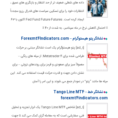
داده های شغلی ضعیف تر از حد انتظار و بازنگری های عمیق ،
انتظارات خود را برای تسکین سیاست های فدرال رزرو مجدداً
ایجاد کرده است. Fed Fund Future Futures اکنون با 63
٪ احتمال کاهش نرخ در ماه سپتامبر ، به شدت از 40 ٪
نشانگر پتو هیستوگرام – Forexmt4Indicators.com
[ad_1] پتو هیستوگرام یک است نشانگر مبتنی بر حرکت
طراحی شده برای Metatrader 4. از میله های رنگی –
معمولاً سبز برای صعودی و قرمز برای روندهای نزولی – برای
نشان دادن جهت و قدرت حرکت قیمت استفاده می کند. این
میله ها مانند “پتو” در نمودار جمع می شوند و این امر را آسان
نشانگر خط Tango Line MT4 –
forexmt4indicators.com
[ad_1] شاخص Tango Line MT4 یک ابزار تجزیه و تحلیل
فنی سفارشی است که به معامله گران کمک می کند تا جهت