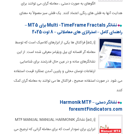
الگوهای به صورت دستی ، معامله گران می توانند برای
هدایت آنها به فلش های رنگی اعتماد کنند. یک فلش سبز معمولاً به معنای
نشانگر Multi -TimeFrame Fractals برای MT5 –
راهنمای کامل – استراتژی های معاملاتی – 8 اوت 2025
[ad_1] فراکتال ها یکی از ابزارهای کلاسیک است که توسط
معامله گر افسانه ای بیل ویلیامز معرفی شده است. از این
نشانگرهای ساده و در عین حال قدرتمند برای شناسایی
ارتفاعات نوسان محلی و پایین آمدن عملکرد قیمت استفاده
می شود. در صورت استفاده صحیح ، فراکتال ها می توانند به معامله گران کمک
کنند
نشانگر دستی Harmonik MT4 –
forexmt4indicators.com
[ad_1] نشانگر MT4 MANUAL MANUAL HARMONIK
ابزاری برای نمودار است که برای معامله گرانی که ترجیح می