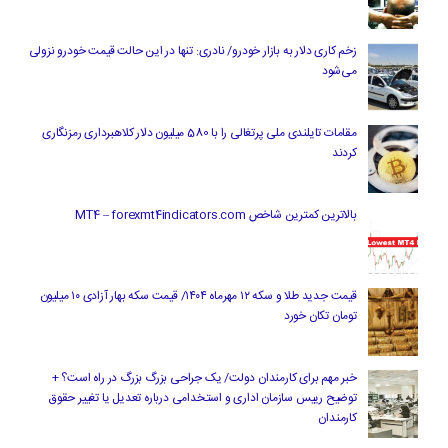
زخم کاری دلار به بازار خودرو/ نادری: تنها در این حالت قیمت خودرو نزولی
می‌شود
مقامات تایلندی ملی پرتغالی را با 580 میلیون دلار کلاهبرداری رمزنگاری
کردند
بالاترین کمترین شاخص MT4 – forexmt4indicators.com
قیمت جدید طلا و سکه ۱۲ مهرماه ۱۴۰۴/ قیمت سکه بهار آزادی ۱۰ میلیون
تومان تکان خورد
خبر مهم برای کارمندان دولت/ یک جراحی بزرگ بزرگ در راه است؟ +
توضیح رییس سازمان اداری و استخدامی درباره تعدیل یا تغییر حقوق
کارمندان