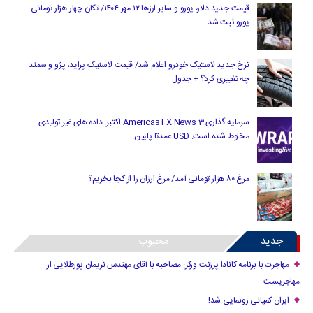
قیمت جدید دلار، یورو و سایر ارزها ۱۲ مهر ۱۴۰۴/ تکان چهار هزار تومانی
یورو ثبت شد
نرخ جدید لاستیک خودرو اعلام شد/ قیمت لاستیک پراید، پژو و سمند
چه تغییری کرد؟ + جدول
سرمایه گذاری Americas FX News 3 اکتبر: داده های غیر تولیدی
مخلوط شده است. USD عمدتا پایین.
مرغ ۸۰ هزار تومانی آمد/ مرغ ارزان را از کجا بخریم؟
جدید
محبوب
مهاجرت با برنامه کانادا پرزنت ورکر: مصاحبه با آقای مهندس نریمان پورطلایی از
مهاجریست
ایران کمپانی رونمایی شد!