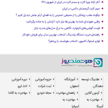
آغاز ارائه ویزا کارت و مستر کارت در ایران از شهریور ۱۴۰۱
سیم کارت گرجستان دائمی در ایران
چگونه مطب پزشکان را از محیطی استرس زا به فضای آرام بخش تبدیل کنیم ؟
وقتی هیوندای شما به بهترین‌ها نیاز دارد؛ آرامش را به جاده برگردانید
قیمت گوشی‌های تازه‌وارد؛ نگاهی به نرخ مدل‌های جدید بازار
راهنمای خرید دستگاه وندینگ: انتخاب بهترین مدل برای فروش خودکار
لوازم استوک کامیون؛ انتخاب هوشمند یا پرخطر؟
هلدینگ توسعه
آموزشگاه
جزوه آموزشی
دوره آموزشی
دهندگان
اصفهان
ثبت شرکت
اخذ ایزو
آزمون آنلاین
راهنمای مهاجرت
مجله خودرو
مهاجرت به کانادا
مهاجرت به
مهاجرت به
آمریکا
اسپانیا