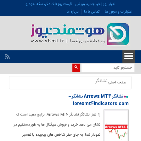
اخبار روز | خبر جدید ورزشی | قیمت روز طلا، دلار، سکه، خودرو
اعتبارات و مجوز ها
تماس با ما
درباره ما
نشانگر
صفحه اصلی
نشانگر Arrows MT4 نشانگر –
forexmt4indicators.com
[ad_1] نشانگر نشانگر Arrows MT4 ابزاری مفید است که
نشان می دهد خرید و فروش سیگنال ها به طور مستقیم در
نمودار شما. به جای حفر شاخص های پیچیده یا تفسیر