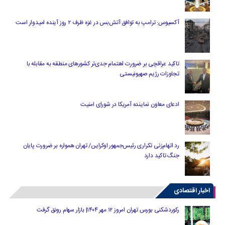
آکسیوس: ترامپ به توافق آتش‌بس در غزه ظرف ۲ روز آینده امیدوار است
تاکید عراقچی بر ضرورت اهتمام جدی‌تر کشورهای منطقه به مقابله با
تجاوزات رژیم صهیونیستی
ادعای معاون نماینده آمریکا در شورای امنیت
رد اتهام‌زنی تکراری رئیس‌جمهور اوکراین/ تهران همواره بر ضرورت پایان
جنگ تاکید دارد
اخبار اقتصادی
رکوردشکنی بورس تهران امروز ۱۲ مهر ۱۴۰۴| بازار سهام رونق گرفت