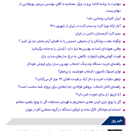
مهاجرت با برنامه کانادا پرزنت ورکر: مصاحبه با آقای مهندس نریمان پورطلایی از
مهاجریست
ایران کمپانی رونمایی شد!
آغاز ارائه ویزا کارت و مستر کارت در ایران از شهریور ۱۴۰۱
سیم کارت گرجستان دائمی در ایران
چگونه مطب پزشکان را از محیطی استرس زا به فضای آرام بخش تبدیل کنیم ؟
وقتی هیوندای شما به بهترین‌ها نیاز دارد؛ آرامش را به جاده برگردانید
قیمت گوشی‌های تازه‌وارد؛ نگاهی به نرخ مدل‌های جدید بازار
راهنمای خرید دستگاه وندینگ: انتخاب بهترین مدل برای فروش خودکار
لوازم استوک کامیون؛ انتخاب هوشمند یا پرخطر؟
چطور مالیات، اجرت و دلار آزاد بر قیمت طلای ۲۴ عیار اثر می‌گذارد؟
راهنمای کامل انتخاب پروفیل فولادی: چه ابعادی برای پروژه شما مناسب است؟
آیا تزریق ژل برای صورت ضرر دارد​؟
گل یا پوچ بازی کردن هادی حجازی‌فر با قهرمان مسابقات گل یا پوچ-راهبرد معاصر
استخدام جوشکار، کارگر ساده و اپراتور دستگاه در گروه صنعتی آفر در تهران
خبر روز