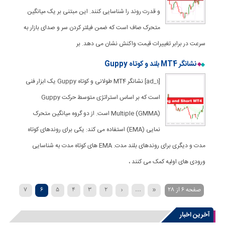
و قدرت روند را شناسایی کنند. این مبتنی بر یک میانگین
متحرک صاف است که ضمن فیلتر کردن سر و صدای بازار به
سرعت در برابر تغییرات قیمت واکنش نشان می دهد. بر
نشانگر MT4 بلند و کوتاه Guppy
[ad_1] نشانگر MT4 طولانی و کوتاه Guppy یک ابزار فنی
است که بر اساس استراتژی متوسط حرکت Guppy
Multiple (GMMA) است. از دو گروه میانگین متحرک
نمایی (EMA) استفاده می کند: یکی برای روندهای کوتاه
مدت و دیگری برای روندهای بلند مدت. EMA های کوتاه مدت به شناسایی
ورودی های اولیه کمک می کنند ،
صفحه 6 از 28
«
...
‹
2
3
4
5
6
7
»
...
20
›
11
10
9
8
آخرین اخبار