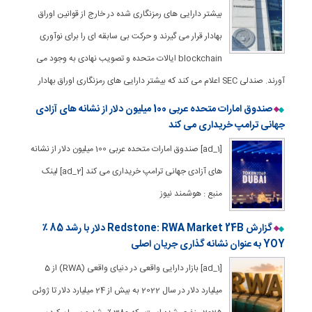
بیشتر دارایی های رمزنگاری شده در خارج از قوانین اوراق
بهادار قرار می گیرند و حرکت بی سابقه ای را برای نوآوری
blockchain ایالات متحده و تصویب نهادی به وجود می
آورند. صندلی SEC اعلام می کند که بیشتر دارایی های رمزنگاری اوراق بهادار
صندوق امارات متحده عربی 100 میلیون دلار از نشانه های آزادی
جهانی ترامپ خریداری می کند
[ad_1] صندوق امارات متحده عربی 100 میلیون دلار از نشانه
های آزادی جهانی ترامپ خریداری می کند [ad_2] لینک
منبع : هوشمند نیوز
گزارش Redstone: RWA Market 24B دلار با رشد 85 ٪
YOY به عنوان نشانه گذاری جریان اصلی
[ad_1] بازار دارایی واقعی در دنیای واقعی (RWA) از 5
میلیارد دلار در سال 2022 به بیش از 24 میلیارد دلار تا ژوئن