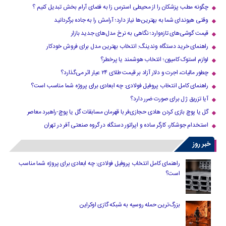
چگونه مطب پزشکان را از محیطی استرس زا به فضای آرام بخش تبدیل کنیم ؟
وقتی هیوندای شما به بهترین‌ها نیاز دارد؛ آرامش را به جاده برگردانید
قیمت گوشی‌های تازه‌وارد؛ نگاهی به نرخ مدل‌های جدید بازار
راهنمای خرید دستگاه وندینگ: انتخاب بهترین مدل برای فروش خودکار
لوازم استوک کامیون؛ انتخاب هوشمند یا پرخطر؟
چطور مالیات، اجرت و دلار آزاد بر قیمت طلای ۲۴ عیار اثر می‌گذارد؟
راهنمای کامل انتخاب پروفیل فولادی: چه ابعادی برای پروژه شما مناسب است؟
آیا تزریق ژل برای صورت ضرر دارد​؟
گل یا پوچ بازی کردن هادی حجازی‌فر با قهرمان مسابقات گل یا پوچ-راهبرد معاصر
استخدام جوشکار، کارگر ساده و اپراتور دستگاه در گروه صنعتی آفر در تهران
خبر روز
راهنمای کامل انتخاب پروفیل فولادی: چه ابعادی برای پروژه شما مناسب
است؟
بزرگ‌ترین حمله روسیه به شبکه گازی اوکراین