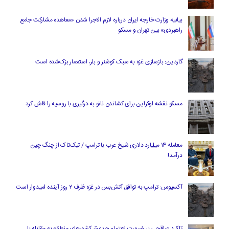
بیانیه وزارت خارجه ایران درباره لازم‌ الاجرا شدن «معاهده مشارکت جامع
راهبردی» بین تهران و مسکو
گاردین: بازسازی غزه به سبک کوشنر و بلر، استعمار بزک‌شده است
مسکو نقشه اوکراین برای کشاندن ناتو به درگیری با روسیه را فاش کرد
معامله ۱۴ میلیارد دلاری شیخ عرب با ترامپ / تیک‌تاک از چنگ چین
درآمد!
آکسیوس: ترامپ به توافق آتش‌بس در غزه ظرف ۲ روز آینده امیدوار است
تاکید عراقچی بر ضرورت اهتمام جدی‌تر کشورهای منطقه به مقابله با