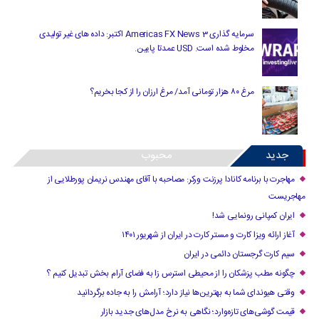
سرمایه گذاری Americas FX News 3 اکتبر: داده های غیر تولیدی
مخلوط شده است. USD عمدتا پایین.
مرغ ۸۰ هزار تومانی آمد/ مرغ ارزان را از کجا بخریم؟
جدید
محبوب
مهاجرت با برنامه کانادا پرزنت ورکر: مصاحبه با آقای مهندس نریمان پورطلایی از
مهاجریست
ایران کمپانی رونمایی شد!
آغاز ارائه ویزا کارت و مستر کارت در ایران از شهریور ۱۴۰۱
سیم کارت گرجستان دائمی در ایران
چگونه مطب پزشکان را از محیطی استرس زا به فضای آرام بخش تبدیل کنیم ؟
وقتی هیوندای شما به بهترین‌ها نیاز دارد؛ آرامش را به جاده برگردانید
قیمت گوشی‌های تازه‌وارد؛ نگاهی به نرخ مدل‌های جدید بازار