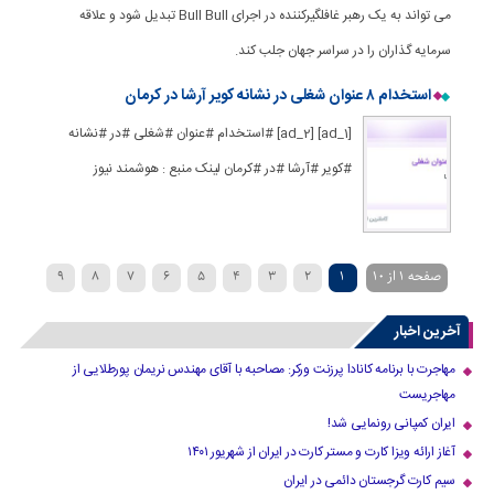
می تواند به یک رهبر غافلگیرکننده در اجرای Bull Bull تبدیل شود و علاقه
سرمایه گذاران را در سراسر جهان جلب کند.
استخدام ۸ عنوان شغلی در نشانه کویر آرشا در کرمان
[ad_1] [ad_2] #استخدام #عنوان #شغلی #در #نشانه
#کویر #آرشا #در #کرمان لینک منبع : هوشمند نیوز
صفحه 1 از 10
1
2
3
4
5
6
7
8
9
›
10
آخرین اخبار
مهاجرت با برنامه کانادا پرزنت ورکر: مصاحبه با آقای مهندس نریمان پورطلایی از
مهاجریست
ایران کمپانی رونمایی شد!
آغاز ارائه ویزا کارت و مستر کارت در ایران از شهریور ۱۴۰۱
سیم کارت گرجستان دائمی در ایران