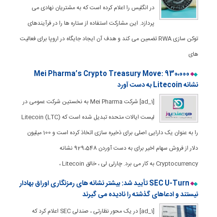
در انگلیس را اعلام کرده است که به مشتریان نهادی می
پردازد. این مشارکت استفاده از ستاره ها را در فرآیندهای
توکن سازی RWA تضمین می کند و هدف آن ایجاد جایگاه در اروپا برای فعالیت
های
Mei Pharma’s Crypto Treasury Move: 930،000
نشانه Litecoin به دست آورد
[ad_1] شرکت Mei Pharma به نخستین شرکت عمومی در
لیست ایالات متحده تبدیل شده است که Litecoin (LTC)
را به عنوان یک دارایی اصلی برای ذخیره سازی اتخاذ کرده است و 100 میلیون
دلار از فروش سهام اخیر برای به دست آوردن 929،548 نشانه
Cryptocurrency به کار می برد. چارلی لی ، خالق Litecoin ،
SEC U-Turn تأیید شد: بیشتر نشانه های رمزنگاری اوراق بهادار
نیستند و ادعاهای گذشته را نادیده می گیرند
[ad_1] در یک محور نظارتی ، صندلی SEC اعلام کرد که