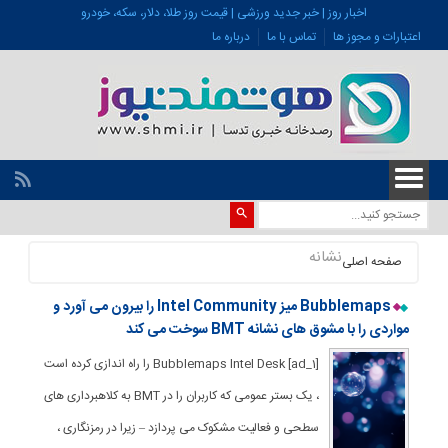
اخبار روز | خبر جدید ورزشی | قیمت روز طلا، دلار، سکه، خودرو
اعتبارات و مجوز ها
تماس با ما
درباره ما
نشانه
صفحه اصلی
Bubblemaps میز Intel Community را بیرون می آورد و
مواردی را با مشوق های نشانه BMT سوخت می کند
[ad_1] Bubblemaps Intel Desk را راه اندازی کرده است
، یک بستر عمومی که کاربران را در BMT به کلاهبرداری های
سطحی و فعالیت مشکوک می پردازد – زیرا در رمزنگاری ،