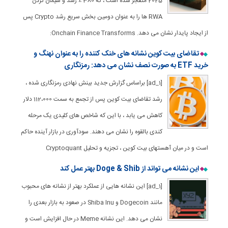
2025 منفجر شده است ، که 380 ٪ رشد و سیمان کردن
RWA ها را به عنوان دومین بخش سریع رشد Crypto پس
از ایجاد پایدار نشان می دهد. Onchain Finance Transforms:
تقاضای بیت کوین نشانه های خنک کننده را به عنوان نهنگ و
خرید ETF به صورت نصف نشان می دهد: رمزنگاری
[ad_1] براساس گزارش جدید بینش نهادی رمزنگاری شده ،
رشد تقاضای بیت کوین پس از تجمع به سمت 112،000 دلار
کاهش می یابد ، با این که شاخص های کلیدی یک مرحله
کندی بالقوه را نشان می دهند. سودآوری در بازار آینده حاکم
است و در میان آهستهای بیت کوین ، تجزیه و تحلیل Cryptoquant
این نشانه می تواند از Doge & Shib بهتر عمل کند
[ad_1] این نشانه هایی از عملکرد بهتر از نشانه های محبوب
مانند Dogecoin و Shiba Inu در صعود به بازار بعدی را
نشان می دهد. این نشانه Meme در حال افزایش است و