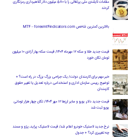
مقامات تایلندی ملی پرتغالی را با 580 میلیون دلار کلاهبرداری رمزنگاری
کردند
بالاترین کمترین شاخص MT4 – forexmt4indicators.com
قیمت جدید طلا و سکه ۱۲ مهرماه ۱۴۰۴/ قیمت سکه بهار آزادی ۱۰ میلیون
تومان تکان خورد
خبر مهم برای کارمندان دولت/ یک جراحی بزرگ بزرگ در راه است؟ +
توضیح رییس سازمان اداری و استخدامی درباره تعدیل یا تغییر حقوق
کارمندان
قیمت جدید دلار، یورو و سایر ارزها ۱۲ مهر ۱۴۰۴/ تکان چهار هزار تومانی
یورو ثبت شد
نرخ جدید لاستیک خودرو اعلام شد/ قیمت لاستیک پراید، پژو و سمند
چه تغییری کرد؟ + جدول