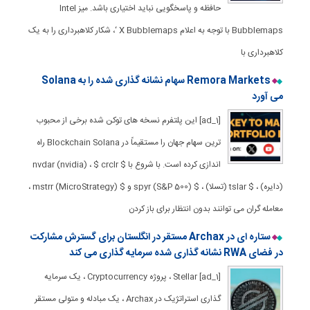
حافظه و پاسخگویی نباید اختیاری باشد. میز Intel
Bubblemaps با توجه به اعلام X Bubblemaps ‘، شکار کلاهبرداری را به یک
کلاهبرداری با
Remora Markets سهام نشانه گذاری شده را به Solana
می آورد
[ad_1] این پلتفرم نسخه های توکن شده برخی از محبوب
ترین سهام جهان را مستقیماً در Blockchain Solana راه
اندازی کرده است. با شروع با $ nvdar (nvidia) ، $ crclr
(دایره) ، $ tslar (تسلا) ، $ spyr (S&P 500) و $ mstrr (MicroStrategy) ،
معامله گران می توانند بدون انتظار برای باز کردن
ستاره ای در Archax مستقر در انگلستان برای گسترش مشارکت
در فضای RWA نشانه گذاری شده سرمایه گذاری می کند
[ad_1] Stellar ، پروژه Cryptocurrency ، یک سرمایه
گذاری استراتژیک در Archax ، یک مبادله و متولی مستقر