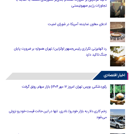
تجاوزات رژیم صهیونیستی
ادعای معاون نماینده آمریکا در شورای امنیت
رد اتهام‌زنی تکراری رئیس‌جمهور اوکراین/ تهران همواره بر ضرورت پایان
جنگ تاکید دارد
اخبار اقتصادی
رکوردشکنی بورس تهران امروز ۱۲ مهر ۱۴۰۴| بازار سهام رونق گرفت
زخم کاری دلار به بازار خودرو/ نادری: تنها در این حالت قیمت خودرو نزولی
می‌شود