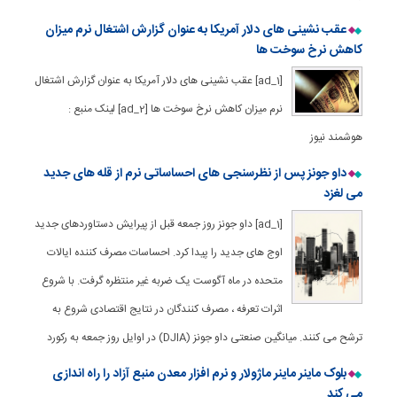
عقب نشینی های دلار آمریکا به عنوان گزارش اشتغال نرم میزان
کاهش نرخ سوخت ها
[ad_1] عقب نشینی های دلار آمریکا به عنوان گزارش اشتغال
نرم میزان کاهش نرخ سوخت ها [ad_2] لینک منبع :
هوشمند نیوز
داو جونز پس از نظرسنجی های احساساتی نرم از قله های جدید
می لغزد
[ad_1] داو جونز روز جمعه قبل از پیرایش دستاوردهای جدید
اوج های جدید را پیدا کرد. احساسات مصرف کننده ایالات
متحده در ماه آگوست یک ضربه غیر منتظره گرفت. با شروع
اثرات تعرفه ، مصرف کنندگان در نتایج اقتصادی شروع به
ترشح می کنند. میانگین صنعتی داو جونز (DJIA) در اوایل روز جمعه به رکورد
بلوک ماینر ماینر ماژولار و نرم افزار معدن منبع آزاد را راه اندازی
می کند