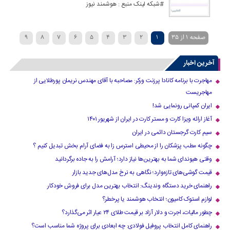
#شبکه لینک منبع : هوشمند نیوز
صفحه 1 از 35
1
2
3
4
5
6
7
8
9
»
...
30
20
›
10
آخرین اخبار
مهاجرت با برنامه کانادا پرزنت ورکر: مصاحبه با آقای مهندس نریمان پورطلایی از
مهاجریست
ایران کمپانی رونمایی شد!
آغاز ارائه ویزا کارت و مستر کارت در ایران از شهریور ۱۴۰۱
سیم کارت گرجستان دائمی در ایران
چگونه مطب پزشکان را از محیطی استرس زا به فضای آرام بخش تبدیل کنیم ؟
وقتی هیوندای شما به بهترین‌ها نیاز دارد؛ آرامش را به جاده برگردانید
قیمت گوشی‌های تازه‌وارد؛ نگاهی به نرخ مدل‌های جدید بازار
راهنمای خرید دستگاه وندینگ: انتخاب بهترین مدل برای فروش خودکار
لوازم استوک کامیون؛ انتخاب هوشمند یا پرخطر؟
چطور مالیات، اجرت و دلار آزاد بر قیمت طلای ۲۴ عیار اثر می‌گذارد؟
راهنمای کامل انتخاب پروفیل فولادی: چه ابعادی برای پروژه شما مناسب است؟