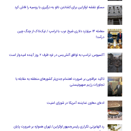
مسکو نقشه اوکراین برای کشاندن ناتو به درگیری با روسیه را فاش کرد
معامله ۱۴ میلیارد دلاری شیخ عرب با ترامپ / تیک‌تاک از چنگ چین
درآمد!
آکسیوس: ترامپ به توافق آتش‌بس در غزه ظرف ۲ روز آینده امیدوار است
تاکید عراقچی بر ضرورت اهتمام جدی‌تر کشورهای منطقه به مقابله با
تجاوزات رژیم صهیونیستی
ادعای معاون نماینده آمریکا در شورای امنیت
رد اتهام‌زنی تکراری رئیس‌جمهور اوکراین/ تهران همواره بر ضرورت پایان