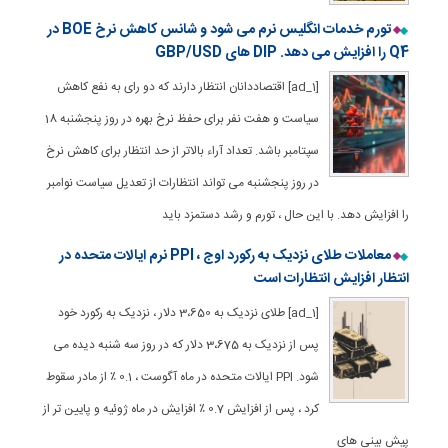
تورم خدمات انگلیس نرم می شود و شانس کاهش نرخ BOE در
Q4 را افزایش می دهد. DIP های GBP/USD
[ad_1] اقتصاددانان انتظار دارند که دو رای به نفع کاهش
سیاست و هفت نفر برای حفظ نرخ بهره در روز پنجشنبه 18
سپتامبر باشد. تعداد آراء بالاتر از حد انتظار برای کاهش نرخ
در روز پنجشنبه می تواند انتظارات از تعدیل سیاست نوامبر
را افزایش دهد. با این حال ، تورم و رشد دستمزد باید
معاملات طلای نزدیک به رکورد اوج ، PPI نرم ایالات متحده در
انتظار افزایش انتظارات است
[ad_1] طلای نزدیک به 3،650 دلار ، نزدیک به رکورد خود
پس از نزدیک به 3،675 دلار که در روز سه شنبه دیده می
شود. PPI ایالات متحده در ماه آگوست ، 0.1 ٪ از مادر سقوط
کرد ، پس از افزایش 0.7 ٪ افزایش در ماه ژوئیه و پایین تر از
پیش بینی های