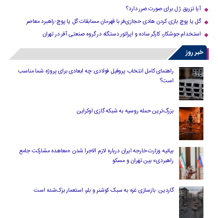
آیا تزریق ژل برای صورت ضرر دارد​؟
گل یا پوچ بازی کردن هادی حجازی‌فر با قهرمان مسابقات گل یا پوچ-راهبرد معاصر
استخدام جوشکار، کارگر ساده و اپراتور دستگاه در گروه صنعتی آفر در تهران
خبر روز
راهنمای کامل انتخاب پروفیل فولادی: چه ابعادی برای پروژه شما مناسب
است؟
بزرگ‌ترین حمله روسیه به شبکه گازی اوکراین
بیانیه وزارت خارجه ایران درباره لازم‌ الاجرا شدن «معاهده مشارکت جامع
راهبردی» بین تهران و مسکو
گاردین: بازسازی غزه به سبک کوشنر و بلر، استعمار بزک‌شده است