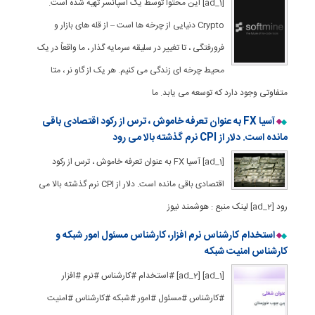
[ad_1] این محتوا توسط یک اسپانسر تهیه شده است.
Crypto دنیایی از چرخه ها است – از قله های بازار و
فرورفتگی ، تا تغییر در سلیقه سرمایه گذار ، ما واقعاً در یک
محیط چرخه ای زندگی می کنیم. هر یک از گاو نر ، متا
متفاوتی وجود دارد که توسعه می یابد. ما
آسیا FX به عنوان تعرفه خاموش ، ترس از رکود اقتصادی باقی
مانده است. دلار از CPI نرم گذشته بالا می رود
[ad_1] آسیا FX به عنوان تعرفه خاموش ، ترس از رکود
اقتصادی باقی مانده است. دلار از CPI نرم گذشته بالا می
رود [ad_2] لینک منبع : هوشمند نیوز
استخدام کارشناس نرم افزار، کارشناس مسئول امور شبکه و
کارشناس امنیت شبکه
[ad_1] [ad_2] #استخدام #کارشناس #نرم #افزار
#کارشناس #مسئول #امور #شبکه #کارشناس #امنیت