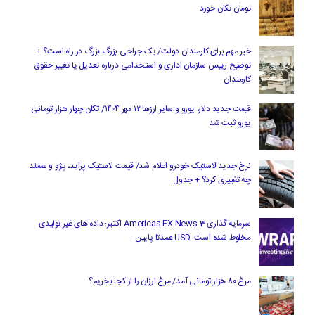
تومان تکان خورد
خبر مهم برای کارمندان دولت/ یک جراحی بزرگ بزرگ در راه است؟ +
توضیح رییس سازمان اداری و استخدامی درباره تعدیل یا تغییر حقوق
کارمندان
قیمت جدید دلار، یورو و سایر ارزها ۱۲ مهر ۱۴۰۴/ تکان چهار هزار تومانی
یورو ثبت شد
نرخ جدید لاستیک خودرو اعلام شد/ قیمت لاستیک پراید، پژو و سمند
چه تغییری کرد؟ + جدول
سرمایه گذاری Americas FX News 3 اکتبر: داده های غیر تولیدی
مخلوط شده است. USD عمدتا پایین.
مرغ ۸۰ هزار تومانی آمد/ مرغ ارزان را از کجا بخریم؟