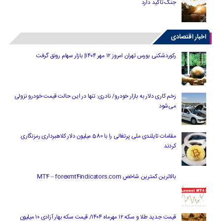
جنگ تاکید دارد
اخبار اقتصادی
رکوردشکنی بورس تهران امروز ۱۲ مهر ۱۴۰۴| بازار سهام رونق گرفت
زخم کاری دلار به بازار خودرو/ نادری: تنها در این حالت قیمت خودرو نزولی
می‌شود
مقامات تایلندی ملی پرتغالی را با 580 میلیون دلار کلاهبرداری رمزنگاری
کردند
بالاترین کمترین شاخص MT4 – forexmt4indicators.com
قیمت جدید طلا و سکه ۱۲ مهرماه ۱۴۰۴/ قیمت سکه بهار آزادی ۱۰ میلیون