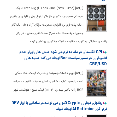
[ad_1] Block ، Inc. (NYSE: XYZ) از Proto Rig ، یک
سیستم معدن بیت کوین ماژولار از نوع اول و ناوگان پروتئین
، یک پلت فرم نرم افزاری مدیریت ناوگان آزاد و باز ، یک گام
جسورانه به سمت عدم تمرکز سخت افزار معدن ، افزایش
راندمان عملیاتی و تقویت مقاومت شبکه بیتکوین رونمایی کرده
CPI انگلستان در ماه مه نرم می شود. تنش های ایران عدم
اطمینان را در مسیر سیاست Boe ایجاد می کند. سنبله های
GBP/USD
[ad_1] تورم خدمات چسبنده و خطرات قیمت نفت ممکن
است با وجود تولید ناخالص داخلی ضعیف ، تغییرات سیاست
BOE را به تأخیر بیندازد. [ad_2] لینک منبع : هوشمند نیوز
رباتهای تجاری Crypto اکنون می توانند در ساعاتی با ابزار DEV
نرم افزار AI Softmine ایجاد شوند