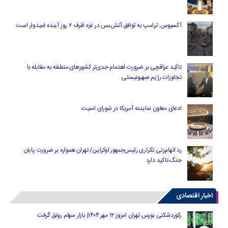
آکسیوس: ترامپ به توافق آتش‌بس در غزه ظرف ۲ روز آینده امیدوار است
تاکید عراقچی بر ضرورت اهتمام جدی‌تر کشورهای منطقه به مقابله با
تجاوزات رژیم صهیونیستی
ادعای معاون نماینده آمریکا در شورای امنیت
رد اتهام‌زنی تکراری رئیس‌جمهور اوکراین/ تهران همواره بر ضرورت پایان
جنگ تاکید دارد
اخبار اقتصادی
رکوردشکنی بورس تهران امروز ۱۲ مهر ۱۴۰۴| بازار سهام رونق گرفت