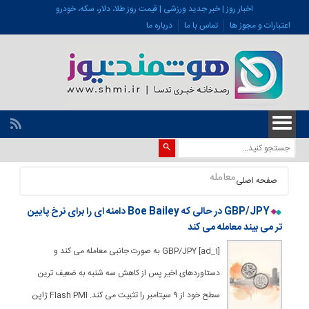
اخبار روز | خبر جدید ورزشی | قیمت روز طلا، دلار، سکه، خودرو
اعتبارات و مجوز ها
تماس با ما
درباره ما
معامله
صفحه اصلی
GBP/JPY در حالی که Boe Bailey دامنه ای را برای نرخ پایین
تر می بیند معامله می کند
[ad_1] GBP/JPY به صورت جانبی معامله می کند و
دستاوردهای اخیر پس از کاهش سه شنبه به ضعیف ترین
سطح خود از 9 سپتامبر را تثبیت می کند. Flash PMI ژاپن