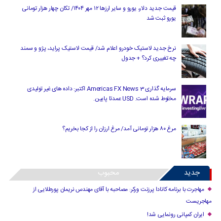
قیمت جدید دلار، یورو و سایر ارزها ۱۲ مهر ۱۴۰۴/ تکان چهار هزار تومانی
یورو ثبت شد
نرخ جدید لاستیک خودرو اعلام شد/ قیمت لاستیک پراید، پژو و سمند
چه تغییری کرد؟ + جدول
سرمایه گذاری Americas FX News 3 اکتبر: داده های غیر تولیدی
مخلوط شده است. USD عمدتا پایین.
مرغ ۸۰ هزار تومانی آمد/ مرغ ارزان را از کجا بخریم؟
جدید
محبوب
مهاجرت با برنامه کانادا پرزنت ورکر: مصاحبه با آقای مهندس نریمان پورطلایی از
مهاجریست
ایران کمپانی رونمایی شد!