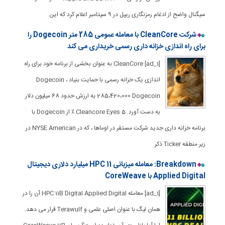
سیگنال واضح از ادغام رمزنگاری ریپل در 9 سپتامبر اعلام کرد که این
شرکت CleanCore با معامله عمومی 285 متر Dogecoin را
برای راه اندازی خزانه داری رسمی خریداری می کند
[ad_1] CleanCore به عنوان بخشی از برنامه خود برای راه
اندازی یک خزانه رسمی با حمایت بنیاد Dogecoin ،
285،420،000 Dogecoin به ارزش حدود 68 میلیون دلار
به دست آورد. Cleancore Eyes 5 ٪ از Dogecoin با
برنامه خزانه داری جدید شرکت مستقر در اوماها ، که در NYSE American در
زیر منطقه Ticker ذکر
Breakdown: معامله میزبانی HPC 11 میلیارد دلاری دیجیتال
Applied Digital با CoreWeave
[ad_1] معامله HPC 11B Digital Applied Digital آن را در
همان لیگ با عنوان اصلی علمی و Terawulf قرار می دهد.