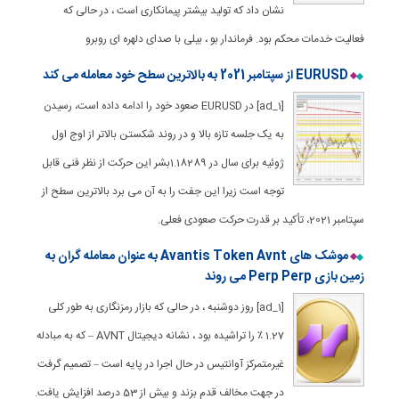
نشان داد که تولید بیشتر پیمانکاری است ، در حالی که
فعالیت خدمات محکم بود. فرماندار بو ، بیلی با صدای دلهره ای روبرو
EURUSD از سپتامبر 2021 به بالاترین سطح خود معامله می کند
[ad_1] در EURUSD صعود خود را ادامه داده است، رسیدن
به یک جلسه تازه بالا و در روند شکستن بالاتر از اوج اول
ژوئیه برای سال در 1.18289بشر این حرکت از نظر فنی قابل
توجه است زیرا این جفت را به آن می برد بالاترین سطح از
سپتامبر 2021، تأکید بر قدرت حرکت صعودی فعلی.
موشک های Avantis Token Avnt به عنوان معامله گران به
زمین بازی Perp Perp می روند
[ad_1] روز دوشنبه ، در حالی که بازار رمزنگاری به طور کلی
1.27 ٪ را تراشیده بود ، نشانه دیجیتال AVNT – که به مبادله
غیرمتمرکز آوانتیس در حال اجرا در پایه است – تصمیم گرفت
در جهت مخالف قدم بزند و بیش از 53 درصد افزایش یافت.