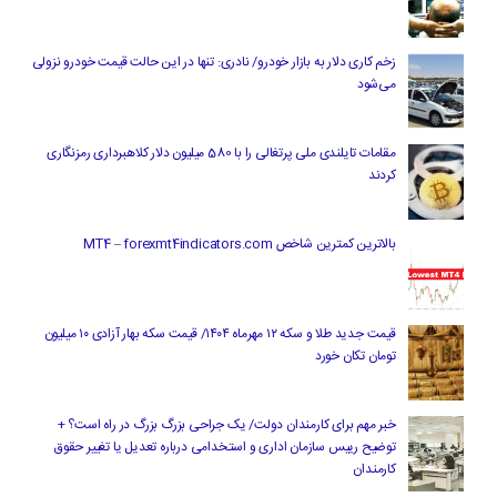
زخم کاری دلار به بازار خودرو/ نادری: تنها در این حالت قیمت خودرو نزولی
می‌شود
مقامات تایلندی ملی پرتغالی را با 580 میلیون دلار کلاهبرداری رمزنگاری
کردند
بالاترین کمترین شاخص MT4 – forexmt4indicators.com
قیمت جدید طلا و سکه ۱۲ مهرماه ۱۴۰۴/ قیمت سکه بهار آزادی ۱۰ میلیون
تومان تکان خورد
خبر مهم برای کارمندان دولت/ یک جراحی بزرگ بزرگ در راه است؟ +
توضیح رییس سازمان اداری و استخدامی درباره تعدیل یا تغییر حقوق
کارمندان