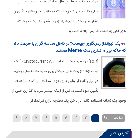
در آینده و گزینه ها ، در حال افزایش فعالیت هستند ، در
حالی که انحلال ها در جلسات معاملاتی اخیر فشار سنگین را
نشان می دهد. با توجه به نزدیک شدن به اوت ، در هفته
های اخیر به شدت افزایش یافته است و
یک تیرانداز رمزنگاری چیست؟ در داخل معامله گران با سرعت بالا
که حاکم بر راه اندازی سکه Meme هستند
[ad_1] در دنیای پرشور راه اندازی Cryptocurrency ، “تک
تیراندازها” از ربات های خودکار برای خرید نشانه های جدید
در میلی ثانیه از اولین بازی خود استفاده می کنند ، با هدف
تأمین سود گسترده قبل از اینکه بیشتر سرمایه گذاران حتی از
وجود یک نشانه استفاده کنند. در داخل یک دفترچه بازی تیرانداز از
صفحه 1 از 91
1
2
3
4
5
6
7
8
9
»
...
40
30
20
›
10
آخرین اخبار