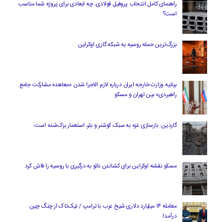
راهنمای کامل انتخاب پروفیل فولادی: چه ابعادی برای پروژه شما مناسب
است؟
بزرگ‌ترین حمله روسیه به شبکه گازی اوکراین
بیانیه وزارت خارجه ایران درباره لازم‌ الاجرا شدن «معاهده مشارکت جامع
راهبردی» بین تهران و مسکو
گاردین: بازسازی غزه به سبک کوشنر و بلر، استعمار بزک‌شده است
مسکو نقشه اوکراین برای کشاندن ناتو به درگیری با روسیه را فاش کرد
معامله ۱۴ میلیارد دلاری شیخ عرب با ترامپ / تیک‌تاک از چنگ چین
درآمد!