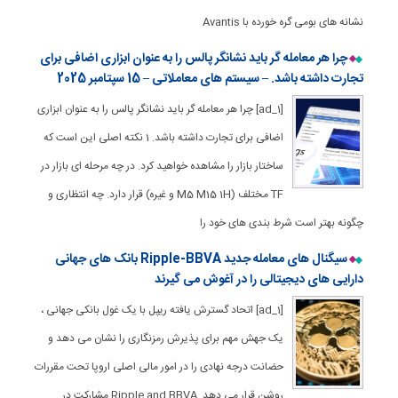
نشانه های بومی گره خورده با Avantis
چرا هر معامله گر باید نشانگر پالس را به عنوان ابزاری اضافی برای
تجارت داشته باشد. – سیستم های معاملاتی – 15 سپتامبر 2025
[ad_1] چرا هر معامله گر باید نشانگر پالس را به عنوان ابزاری
اضافی برای تجارت داشته باشد. 1 نکته اصلی این است که
ساختار بازار را مشاهده خواهید کرد. در چه مرحله ای بازار در
TF مختلف (M5 M15 1H و غیره) قرار دارد. چه انتظاری و
چگونه بهتر است شرط بندی های خود را
سیگنال های معامله جدید Ripple-BBVA بانک های جهانی
دارایی های دیجیتالی را در آغوش می گیرند
[ad_1] اتحاد گسترش یافته ریپل با یک غول بانکی جهانی ،
یک جهش مهم برای پذیرش رمزنگاری را نشان می دهد و
حضانت درجه نهادی را در امور مالی اصلی اروپا تحت مقررات
روشن قرار می دهد. Ripple and BBVA مشارکت در