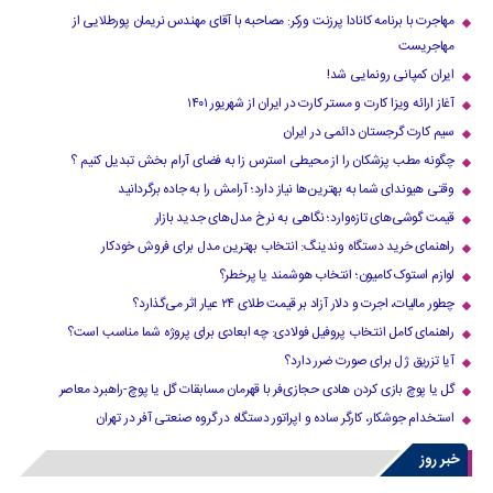
مهاجرت با برنامه کانادا پرزنت ورکر: مصاحبه با آقای مهندس نریمان پورطلایی از
مهاجریست
ایران کمپانی رونمایی شد!
آغاز ارائه ویزا کارت و مستر کارت در ایران از شهریور ۱۴۰۱
سیم کارت گرجستان دائمی در ایران
چگونه مطب پزشکان را از محیطی استرس زا به فضای آرام بخش تبدیل کنیم ؟
وقتی هیوندای شما به بهترین‌ها نیاز دارد؛ آرامش را به جاده برگردانید
قیمت گوشی‌های تازه‌وارد؛ نگاهی به نرخ مدل‌های جدید بازار
راهنمای خرید دستگاه وندینگ: انتخاب بهترین مدل برای فروش خودکار
لوازم استوک کامیون؛ انتخاب هوشمند یا پرخطر؟
چطور مالیات، اجرت و دلار آزاد بر قیمت طلای ۲۴ عیار اثر می‌گذارد؟
راهنمای کامل انتخاب پروفیل فولادی: چه ابعادی برای پروژه شما مناسب است؟
آیا تزریق ژل برای صورت ضرر دارد​؟
گل یا پوچ بازی کردن هادی حجازی‌فر با قهرمان مسابقات گل یا پوچ-راهبرد معاصر
استخدام جوشکار، کارگر ساده و اپراتور دستگاه در گروه صنعتی آفر در تهران
خبر روز