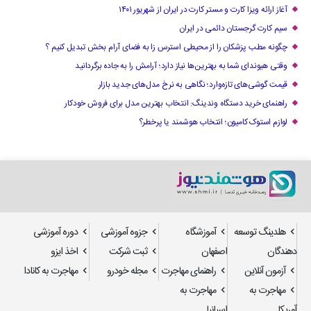
آغاز ارائه ویزا کارت و مستر کارت در ایران از شهریور ۱۴۰۱
سیم کارت گرجستان دائمی در ایران
چگونه مطب پزشکان را از محیطی استرس زا به فضای آرام بخش تبدیل کنیم ؟
وقتی هیوندای شما به بهترین‌ها نیاز دارد؛ آرامش را به جاده برگردانید
قیمت گوشی‌های تازه‌وارد؛ نگاهی به نرخ مدل‌های جدید بازار
راهنمای خرید دستگاه وندینگ: انتخاب بهترین مدل برای فروش خودکار
لوازم استوک کامیون؛ انتخاب هوشمند یا پرخطر؟
هلدینگ توسعه
آموزشگاه
جزوه آموزشی
دوره آموزشی
دهندگان
اصفهان
ثبت شرکت
اخذ ایزو
آزمون آنلاین
راهنمای مهاجرت
مجله خودرو
مهاجرت به کانادا
مهاجرت به
مهاجرت به
آمریکا
اسپانیا