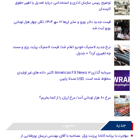
توضیح رییس سازمان اداری و استخدامی درباره تعدیل یا تغییر حقوق
کارمندان
قیمت جدید دلار، یورو و سایر ارزها ۱۲ مهر ۱۴۰۴/ تکان چهار هزار تومانی
یورو ثبت شد
نرخ جدید لاستیک خودرو اعلام شد/ قیمت لاستیک پراید، پژو و سمند
چه تغییری کرد؟ + جدول
سرمایه گذاری Americas FX News 3 اکتبر: داده های غیر تولیدی
مخلوط شده است. USD عمدتا پایین.
مرغ ۸۰ هزار تومانی آمد/ مرغ ارزان را از کجا بخریم؟
جدید
محبوب
مهاجرت با برنامه کانادا پرزنت ورکر: مصاحبه با آقای مهندس نریمان پورطلایی از