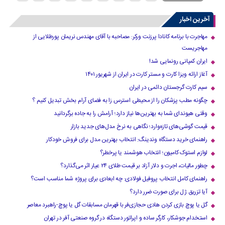
›
36
35
34
33
32
31
آخرین اخبار
مهاجرت با برنامه کانادا پرزنت ورکر: مصاحبه با آقای مهندس نریمان پورطلایی از
مهاجریست
ایران کمپانی رونمایی شد!
آغاز ارائه ویزا کارت و مستر کارت در ایران از شهریور ۱۴۰۱
سیم کارت گرجستان دائمی در ایران
چگونه مطب پزشکان را از محیطی استرس زا به فضای آرام بخش تبدیل کنیم ؟
وقتی هیوندای شما به بهترین‌ها نیاز دارد؛ آرامش را به جاده برگردانید
قیمت گوشی‌های تازه‌وارد؛ نگاهی به نرخ مدل‌های جدید بازار
راهنمای خرید دستگاه وندینگ: انتخاب بهترین مدل برای فروش خودکار
لوازم استوک کامیون؛ انتخاب هوشمند یا پرخطر؟
چطور مالیات، اجرت و دلار آزاد بر قیمت طلای ۲۴ عیار اثر می‌گذارد؟
راهنمای کامل انتخاب پروفیل فولادی: چه ابعادی برای پروژه شما مناسب است؟
آیا تزریق ژل برای صورت ضرر دارد​؟
گل یا پوچ بازی کردن هادی حجازی‌فر با قهرمان مسابقات گل یا پوچ-راهبرد معاصر
استخدام جوشکار، کارگر ساده و اپراتور دستگاه در گروه صنعتی آفر در تهران