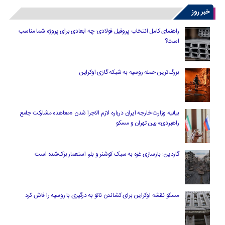
خبر روز
راهنمای کامل انتخاب پروفیل فولادی: چه ابعادی برای پروژه شما مناسب
است؟
بزرگ‌ترین حمله روسیه به شبکه گازی اوکراین
بیانیه وزارت خارجه ایران درباره لازم‌ الاجرا شدن «معاهده مشارکت جامع
راهبردی» بین تهران و مسکو
گاردین: بازسازی غزه به سبک کوشنر و بلر، استعمار بزک‌شده است
مسکو نقشه اوکراین برای کشاندن ناتو به درگیری با روسیه را فاش کرد