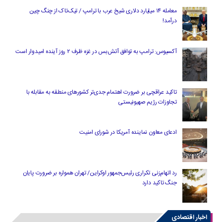
معامله ۱۴ میلیارد دلاری شیخ عرب با ترامپ / تیک‌تاک از چنگ چین
درآمد!
آکسیوس: ترامپ به توافق آتش‌بس در غزه ظرف ۲ روز آینده امیدوار است
تاکید عراقچی بر ضرورت اهتمام جدی‌تر کشورهای منطقه به مقابله با
تجاوزات رژیم صهیونیستی
ادعای معاون نماینده آمریکا در شورای امنیت
رد اتهام‌زنی تکراری رئیس‌جمهور اوکراین/ تهران همواره بر ضرورت پایان
جنگ تاکید دارد
اخبار اقتصادی