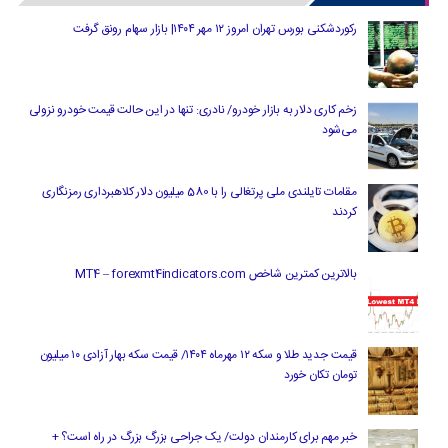
رکوردشکنی بورس تهران امروز ۱۲ مهر ۱۴۰۴| بازار سهام رونق گرفت
زخم کاری دلار به بازار خودرو/ نادری: تنها در این حالت قیمت خودرو نزولی
می‌شود
مقامات تایلندی ملی پرتغالی را با 580 میلیون دلار کلاهبرداری رمزنگاری
کردند
بالاترین کمترین شاخص MT4 – forexmt4indicators.com
قیمت جدید طلا و سکه ۱۲ مهرماه ۱۴۰۴/ قیمت سکه بهار آزادی ۱۰ میلیون
تومان تکان خورد
خبر مهم برای کارمندان دولت/ یک جراحی بزرگ بزرگ در راه است؟ +