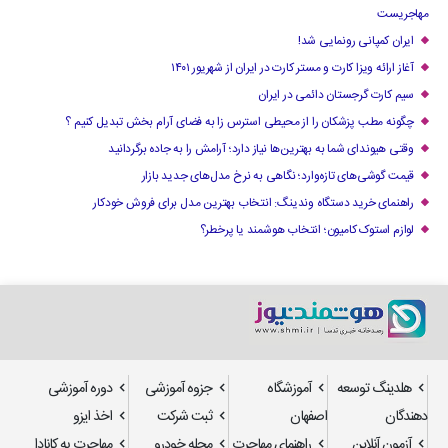
مهاجریست
ایران کمپانی رونمایی شد!
آغاز ارائه ویزا کارت و مستر کارت در ایران از شهریور ۱۴۰۱
سیم کارت گرجستان دائمی در ایران
چگونه مطب پزشکان را از محیطی استرس زا به فضای آرام بخش تبدیل کنیم ؟
وقتی هیوندای شما به بهترین‌ها نیاز دارد؛ آرامش را به جاده برگردانید
قیمت گوشی‌های تازه‌وارد؛ نگاهی به نرخ مدل‌های جدید بازار
راهنمای خرید دستگاه وندینگ: انتخاب بهترین مدل برای فروش خودکار
لوازم استوک کامیون؛ انتخاب هوشمند یا پرخطر؟
هلدینگ توسعه
آموزشگاه
جزوه آموزشی
دوره آموزشی
دهندگان
اصفهان
ثبت شرکت
اخذ ایزو
آزمون آنلاین
راهنمای مهاجرت
مجله خودرو
مهاجرت به کانادا