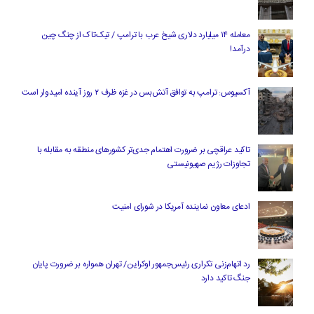
معامله ۱۴ میلیارد دلاری شیخ عرب با ترامپ / تیک‌تاک از چنگ چین
درآمد!
آکسیوس: ترامپ به توافق آتش‌بس در غزه ظرف ۲ روز آینده امیدوار است
تاکید عراقچی بر ضرورت اهتمام جدی‌تر کشورهای منطقه به مقابله با
تجاوزات رژیم صهیونیستی
ادعای معاون نماینده آمریکا در شورای امنیت
رد اتهام‌زنی تکراری رئیس‌جمهور اوکراین/ تهران همواره بر ضرورت پایان
جنگ تاکید دارد