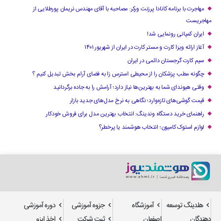
مهاجرت با برنامه کانادا پرزنت ورکر: مصاحبه با آقای مهندس نریمان پورطلایی از
مهاجریست
ایران کمپانی رونمایی شد!
آغاز ارائه ویزا کارت و مستر کارت در ایران از شهریور ۱۴۰۱
سیم کارت گرجستان دائمی در ایران
چگونه مطب پزشکان را از محیطی استرس زا به فضای آرام بخش تبدیل کنیم ؟
وقتی هیوندای شما به بهترین‌ها نیاز دارد؛ آرامش را به جاده برگردانید
قیمت گوشی‌های تازه‌وارد؛ نگاهی به نرخ مدل‌های جدید بازار
راهنمای خرید دستگاه وندینگ: انتخاب بهترین مدل برای فروش خودکار
لوازم استوک کامیون؛ انتخاب هوشمند یا پرخطر؟
هلدینگ توسعه
آموزشگاه
جزوه آموزشی
دوره آموزشی
دهندگان
اصفهان
ثبت شرکت
اخذ ایزو