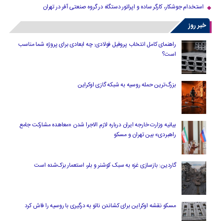
استخدام جوشکار، کارگر ساده و اپراتور دستگاه در گروه صنعتی آفر در تهران
خبر روز
راهنمای کامل انتخاب پروفیل فولادی: چه ابعادی برای پروژه شما مناسب
است؟
بزرگ‌ترین حمله روسیه به شبکه گازی اوکراین
بیانیه وزارت خارجه ایران درباره لازم‌ الاجرا شدن «معاهده مشارکت جامع
راهبردی» بین تهران و مسکو
گاردین: بازسازی غزه به سبک کوشنر و بلر، استعمار بزک‌شده است
مسکو نقشه اوکراین برای کشاندن ناتو به درگیری با روسیه را فاش کرد