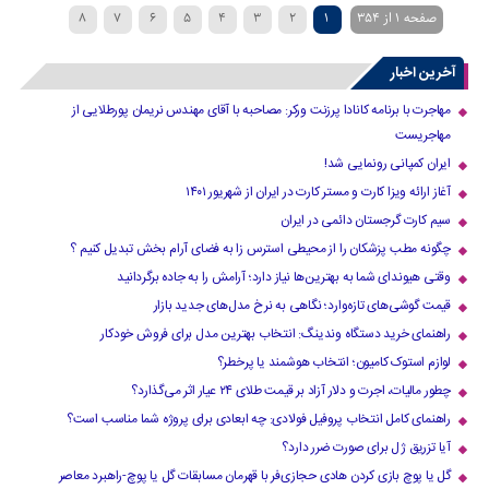
صفحه 1 از 354
1
2
3
4
5
6
7
8
»
...
40
30
20
›
10
9
آخرین اخبار
مهاجرت با برنامه کانادا پرزنت ورکر: مصاحبه با آقای مهندس نریمان پورطلایی از
مهاجریست
ایران کمپانی رونمایی شد!
آغاز ارائه ویزا کارت و مستر کارت در ایران از شهریور ۱۴۰۱
سیم کارت گرجستان دائمی در ایران
چگونه مطب پزشکان را از محیطی استرس زا به فضای آرام بخش تبدیل کنیم ؟
وقتی هیوندای شما به بهترین‌ها نیاز دارد؛ آرامش را به جاده برگردانید
قیمت گوشی‌های تازه‌وارد؛ نگاهی به نرخ مدل‌های جدید بازار
راهنمای خرید دستگاه وندینگ: انتخاب بهترین مدل برای فروش خودکار
لوازم استوک کامیون؛ انتخاب هوشمند یا پرخطر؟
چطور مالیات، اجرت و دلار آزاد بر قیمت طلای ۲۴ عیار اثر می‌گذارد؟
راهنمای کامل انتخاب پروفیل فولادی: چه ابعادی برای پروژه شما مناسب است؟
آیا تزریق ژل برای صورت ضرر دارد​؟
گل یا پوچ بازی کردن هادی حجازی‌فر با قهرمان مسابقات گل یا پوچ-راهبرد معاصر