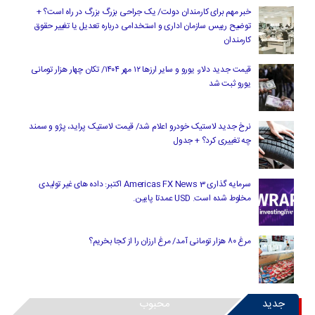
خبر مهم برای کارمندان دولت/ یک جراحی بزرگ بزرگ در راه است؟ +
توضیح رییس سازمان اداری و استخدامی درباره تعدیل یا تغییر حقوق
کارمندان
قیمت جدید دلار، یورو و سایر ارزها ۱۲ مهر ۱۴۰۴/ تکان چهار هزار تومانی
یورو ثبت شد
نرخ جدید لاستیک خودرو اعلام شد/ قیمت لاستیک پراید، پژو و سمند
چه تغییری کرد؟ + جدول
سرمایه گذاری Americas FX News 3 اکتبر: داده های غیر تولیدی
مخلوط شده است. USD عمدتا پایین.
مرغ ۸۰ هزار تومانی آمد/ مرغ ارزان را از کجا بخریم؟
جدید
محبوب