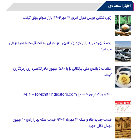
اخبار اقتصادی
رکوردشکنی بورس تهران امروز ۱۲ مهر ۱۴۰۴| بازار سهام رونق گرفت
زخم کاری دلار به بازار خودرو/ نادری: تنها در این حالت قیمت خودرو نزولی
می‌شود
مقامات تایلندی ملی پرتغالی را با 580 میلیون دلار کلاهبرداری رمزنگاری
کردند
بالاترین کمترین شاخص MT4 – forexmt4indicators.com
قیمت جدید طلا و سکه ۱۲ مهرماه ۱۴۰۴/ قیمت سکه بهار آزادی ۱۰ میلیون
تومان تکان خورد