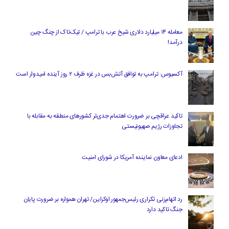
معامله ۱۴ میلیارد دلاری شیخ عرب با ترامپ / تیک‌تاک از چنگ چین
درآمد!
آکسیوس: ترامپ به توافق آتش‌بس در غزه ظرف ۲ روز آینده امیدوار است
تاکید عراقچی بر ضرورت اهتمام جدی‌تر کشورهای منطقه به مقابله با
تجاوزات رژیم صهیونیستی
ادعای معاون نماینده آمریکا در شورای امنیت
رد اتهام‌زنی تکراری رئیس‌جمهور اوکراین/ تهران همواره بر ضرورت پایان
جنگ تاکید دارد