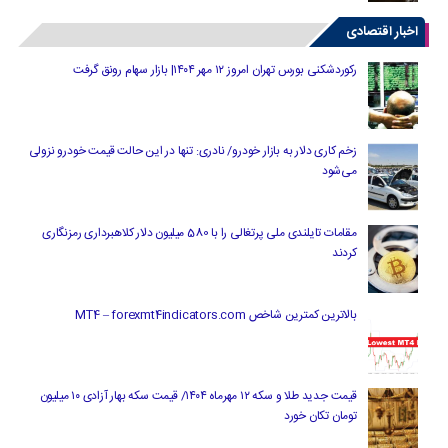
اخبار اقتصادی
رکوردشکنی بورس تهران امروز ۱۲ مهر ۱۴۰۴| بازار سهام رونق گرفت
زخم کاری دلار به بازار خودرو/ نادری: تنها در این حالت قیمت خودرو نزولی
می‌شود
مقامات تایلندی ملی پرتغالی را با 580 میلیون دلار کلاهبرداری رمزنگاری
کردند
بالاترین کمترین شاخص MT4 – forexmt4indicators.com
قیمت جدید طلا و سکه ۱۲ مهرماه ۱۴۰۴/ قیمت سکه بهار آزادی ۱۰ میلیون
تومان تکان خورد