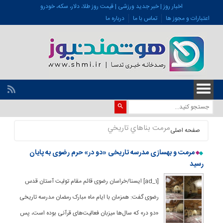
اخبار روز | خبر جدید ورزشی | قیمت روز طلا، دلار، سکه، خودرو
اعتبارات و مجوز ها
تماس با ما
درباره ما
مرمت بناهاي تاريخي
صفحه اصلی
مرمت و بهسازی مدرسه تاریخی «دو در» حرم رضوی به پایان
رسید
[ad_1] ایسنا/خراسان رضوی قائم مقام تولیت آستان قدس
رضوی گفت: همزمان با ایام ماه مبارک رمضان مدرسه تاریخی
«دو در» که سال‌ها میزبان فعالیت‌های قرآنی بوده است، پس