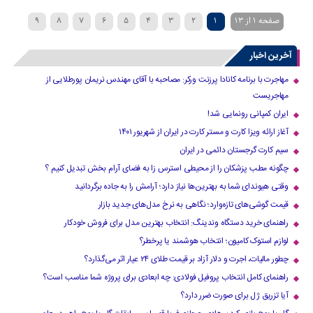
صفحه 1 از 13
1
2
3
4
5
6
7
8
9
»
...
›
10
آخرین اخبار
مهاجرت با برنامه کانادا پرزنت ورکر: مصاحبه با آقای مهندس نریمان پورطلایی از
مهاجریست
ایران کمپانی رونمایی شد!
آغاز ارائه ویزا کارت و مستر کارت در ایران از شهریور ۱۴۰۱
سیم کارت گرجستان دائمی در ایران
چگونه مطب پزشکان را از محیطی استرس زا به فضای آرام بخش تبدیل کنیم ؟
وقتی هیوندای شما به بهترین‌ها نیاز دارد؛ آرامش را به جاده برگردانید
قیمت گوشی‌های تازه‌وارد؛ نگاهی به نرخ مدل‌های جدید بازار
راهنمای خرید دستگاه وندینگ: انتخاب بهترین مدل برای فروش خودکار
لوازم استوک کامیون؛ انتخاب هوشمند یا پرخطر؟
چطور مالیات، اجرت و دلار آزاد بر قیمت طلای ۲۴ عیار اثر می‌گذارد؟
راهنمای کامل انتخاب پروفیل فولادی: چه ابعادی برای پروژه شما مناسب است؟
آیا تزریق ژل برای صورت ضرر دارد​؟