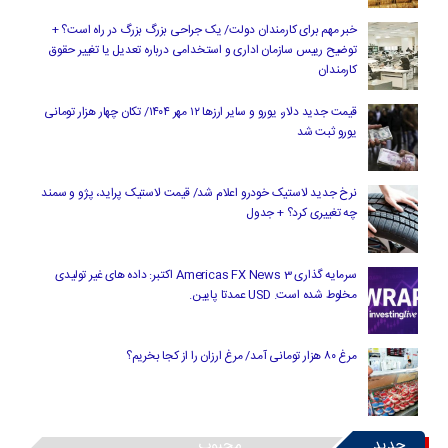
خبر مهم برای کارمندان دولت/ یک جراحی بزرگ بزرگ در راه است؟ +
توضیح رییس سازمان اداری و استخدامی درباره تعدیل یا تغییر حقوق
کارمندان
قیمت جدید دلار، یورو و سایر ارزها ۱۲ مهر ۱۴۰۴/ تکان چهار هزار تومانی
یورو ثبت شد
نرخ جدید لاستیک خودرو اعلام شد/ قیمت لاستیک پراید، پژو و سمند
چه تغییری کرد؟ + جدول
سرمایه گذاری Americas FX News 3 اکتبر: داده های غیر تولیدی
مخلوط شده است. USD عمدتا پایین.
مرغ ۸۰ هزار تومانی آمد/ مرغ ارزان را از کجا بخریم؟
جدید
محبوب