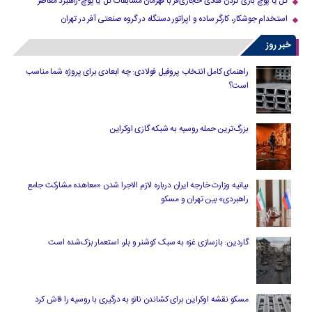
گل یا پوچ بازی کردن هادی حجازی‌فر با قهرمان مسابقات گل یا پوچ-راهبرد معاصر
استخدام جوشکار، کارگر ساده و اپراتور دستگاه در گروه صنعتی آفر در تهران
خبر روز
راهنمای کامل انتخاب پروفیل فولادی: چه ابعادی برای پروژه شما مناسب
است؟
بزرگ‌ترین حمله روسیه به شبکه گازی اوکراین
بیانیه وزارت خارجه ایران درباره لازم‌ الاجرا شدن «معاهده مشارکت جامع
راهبردی» بین تهران و مسکو
گاردین: بازسازی غزه به سبک کوشنر و بلر، استعمار بزک‌شده است
مسکو نقشه اوکراین برای کشاندن ناتو به درگیری با روسیه را فاش کرد