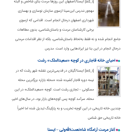
[ad_1] ایسنا/اصفهان این روزها مرمت بنای شاخص و البته
مهجور مَدرس ابن‌سینا ازسوی سازمان نوسازی و بهسازی
شهرداری اصفهان درحال انجام است. اقدامی که ازسوی
برخی کارشناسان مرمت و باستان‌شناسی، بدون مطالعات
جامع انجام شده و نه‌ فقط به‌لحاظ باستان‌شناسی، بلکه از نظر اقدامات مرمتی
درحال انجام در این بنا نیز ایرادهایی وارد است. مدرس
احیای خانه قاجاری در کوچه «سعیدالملک» رشت
[ad_1] ایسنا/گیلان در قدیمی‌ترین نقشه شهر رشت که در
نیمه دوره قاجار کشیده شده «محله بازار» بزرگترین محله
مسکونی – تجاری رشت است. کوچه «سعیدالملک» در این
محله، سرآمد کوچه پس کوچه‌های بازار بود، در سال‌های اخیر،
چندین خانه تاریخی در این کوچه تخریب و به پارکینگ تبدیل شده اما اخیراً
خانه تاریخی حق شناس
آغاز مرمت آرامگاه شاه‌نعمت‌الله‌ولی – ایسنا