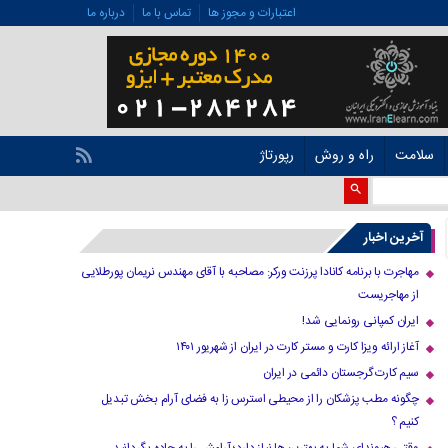
اعتبارات و مجوز ها
تماس با ما
درباره ما
سلامت
راه و روش
رپورتاژ
آخرین اخبار
مهاجرت با برنامه کانادا پرزنت ورکر: مصاحبه با آقای مهندس نریمان پورطلایی
از مهاجریست
ایران کمپانی رونمایی شد!
آغاز ارائه ویزا کارت و مستر کارت در ایران از شهریور ۱۴۰۱
سیم کارت گرجستان دائمی در ایران
چگونه مطب پزشکان را از محیطی استرس زا به فضای آرام بخش تبدیل
کنیم ؟