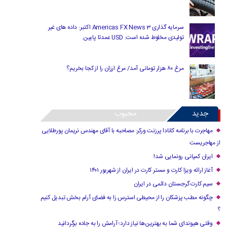
سرمایه گذاری Americas FX News 3 اکتبر: داده های غیر
تولیدی مخلوط شده است. USD عمدتا پایین.
مرغ ۸۰ هزار تومانی آمد/ مرغ ارزان را از کجا بخریم؟
جدید
محبوب
مهاجرت با برنامه کانادا پرزنت ورکر: مصاحبه با آقای مهندس نریمان پورطلایی
از مهاجریست
ایران کمپانی رونمایی شد!
آغاز ارائه ویزا کارت و مستر کارت در ایران از شهریور ۱۴۰۱
سیم کارت گرجستان دائمی در ایران
چگونه مطب پزشکان را از محیطی استرس زا به فضای آرام بخش تبدیل کنیم
؟
وقتی هیوندای شما به بهترین‌ها نیاز دارد؛ آرامش را به جاده برگردانید