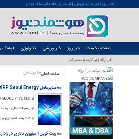
اخبار روز | خبر جدید ورزشی | قیمت روز طلا، دلار، سکه، خودرو
صفحه نخست
خبر روز
خبر ورزشی
تکنولوژی
فرهنگ و 
آغاز ارائه ویزا کارت و مستر کارت در ای_
مدیرعامل
صفحه اصلی
مدیرعامل Ripple XRP Seoul Energy را به عنوان 3000+ بسته از 40+ کشور فراخوانی می کند
2025 رشد انفجاری برای هیجان اکوسیستم XRPL در سئول افزایش یافت زیرا جامعه جهانی
بیت کوین 1 میلیون دلاری در رادار: مدیرعامل Coinbase سونامی سرمایه دست نخورده را می بیند