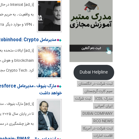
، VPN و موارد دیگر. Fran Villalba Segarra (اسپانیا ، 1997) بنیانگذار و مدیر
مدیرعامل Robinhood: Crypto هر صنعت را تغییر شکل می دهد – و این اتفاق می افتد
[ad_1] ایالات متحد
blockchain
کرد. Crypto Tech مجدداً مالی ، مراقبت های بهداشتی و هر چیز دیگری را تغییر می
Dubai Helpline
ثبت شرکت در انگلستان
سیم کارت گرجستان
خواهد داشت
مدرک ICDL
ثبت شرکت
ایران کمپانی
DUBAI COMPANY
RCO NEWS
به طرز چشمگیری در مسیر هستیم. ”
ثبت شرکت در آمریکا
اقامت امارات