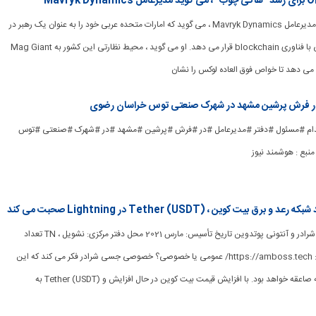
[ad_1] الکس دیویس ، مدیرعامل Mavryk Dynamics ، می گوید که امارات متحده عربی خود را به عنوان یک رهبر در
ادغام دارایی های سنتی با فناوری blockchain قرار می دهد. او می گوید ، محیط نظارتی این کشور به Mag Giant
 می دهد تا خواص فوق العاده لوکس را نشان
در فرش پرشین مشهد در شهرک صنعتی توس خراسان رضوی
ad_] #استخدام #مسئول #دفتر #مدیرعامل #در #فرش #پرشین #مشهد #در #شهرک #صنعتی #توس
بع : هوشمند نیوز
[ad_1] بنیانگذار: جسی شرادر و آنتونی پوتدوین تاریخ تأسیس: مارس 2021 محل دفتر مرکزی: نشویل ، TN تعداد
کارمندان: 10 وب سایت: https://amboss.tech/ عمومی یا خصوصی؟ خصوصی جسی شرادر فکر می کند که این
یک سال مهم برای شبکه صاعقه خواهد بود. با افزایش قیمت بیت کوین در حال افزایش و Tether (USDT) به