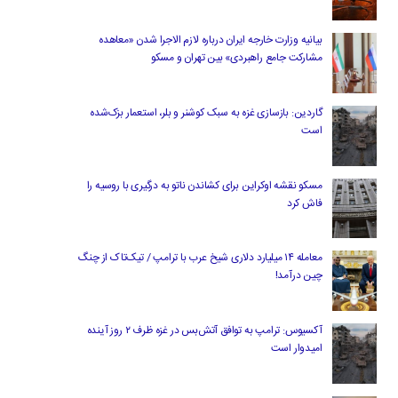
بیانیه وزارت خارجه ایران درباره لازم‌ الاجرا شدن «معاهده
مشارکت جامع راهبردی» بین تهران و مسکو
گاردین: بازسازی غزه به سبک کوشنر و بلر، استعمار بزک‌شده
است
مسکو نقشه اوکراین برای کشاندن ناتو به درگیری با روسیه را
فاش کرد
معامله ۱۴ میلیارد دلاری شیخ عرب با ترامپ / تیک‌تاک از چنگ
چین درآمد!
آکسیوس: ترامپ به توافق آتش‌بس در غزه ظرف ۲ روز آینده
امیدوار است