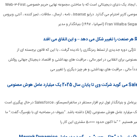
[ad_1] Intersxt در حال ایجاد یک دنیای دیجیتالی است که با ساختن مجموعه نهایی حریم خصوصی Web-3-First
به واقعیت ، به حریم خصوصی کاربر احترام می گذارد. درایو Internxt ، نامه ، ارسال ، ملاقات ، تمیز کننده ، آنتی ویروس
ه به تازگی دوره جدیدی از تسلط رمزنگاری را نادیده گرفت ، با این که قانون برجسته ای از
 و هوش مصنوعی برای انقلابی در امور مالی ، مراقبت های بهداشتی و اقتصاد دیجیتال جهانی روکش
مارک بنیوف ، مدیرعامل Salesforce می گوید شرکت وی تا پایان سال 2025 یک میلیارد عامل هوش مصنوعی
[ad_1] مارک بنیوف ، مدیرعامل و بنیانگذار غول نرم افزار مستقر در سانفرانسیسکو ، Salesforce در حال پیگیری است
تا در پایان سال 2025 یک میلیارد عامل هوش مصنوعی (AI) داشته باشد. “بنیوف در مصاحبه ای با بلومبرگ گفت:” ما
 “ما اکنون حدود 5،000 مشتری این کار را