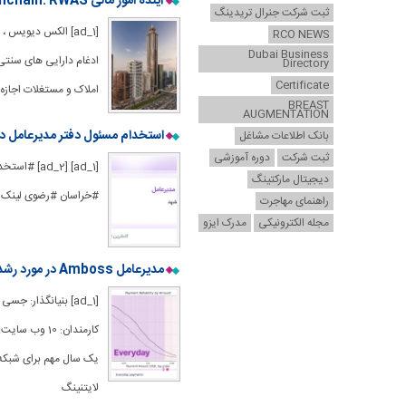
آینده امور مالی Onchain: RWAS برای رشد “هاکی چوب” ، می گوید مدیرعامل Mavryk Dynamics
ثبت شرکت جنرال تریدینگ
RCO NEWS
Dubai Business
Directory
Certificate
املاک و مستغلات اجازه
BREAST
AUGMENTATION
استخدام مسئول دفتر مدیرعامل 
بانک اطلاعات مشاغل
ثبت شرکت
دوره آموزشی
[1] [ad_2
دیجیتال مارکتینگ
#خراسان #رضوی لینک من
راهنمای مهاجرت
مجله الکترونیکی
مدرک ایزو
مدیرعامل Amboss در مورد رشد شبکه رعد و برق بیت کوین ، Tether (USDT) در Lightning صحبت می کند
لایتنینگ