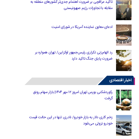
تاکید عراقچی بر ضرورت اهتمام جدی‌تر کشورهای منطقه به
مقابله با تجاوزات رژیم صهیونیستی
ادعای معاون نماینده آمریکا در شورای امنیت
رد اتهام‌زنی تکراری رئیس‌جمهور اوکراین/ تهران همواره بر
ضرورت پایان جنگ تاکید دارد
اخبار اقتصادی
رکوردشکنی بورس تهران امروز ۱۲ مهر ۱۴۰۴| بازار سهام رونق
گرفت
زخم کاری دلار به بازار خودرو/ نادری: تنها در این حالت قیمت
خودرو نزولی می‌شود