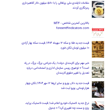
مقامات تایلندی ملی پرتغالی را با 580 میلیون دلار کلاهبرداری
رمزنگاری کردند
بالاترین کمترین شاخص MT4 –
forexmt4indicators.com
قیمت جدید طلا و سکه ۱۲ مهرماه ۱۴۰۴/ قیمت سکه بهار آزادی
۱۰ میلیون تومان تکان خورد
خبر مهم برای کارمندان دولت/ یک جراحی بزرگ بزرگ در راه
است؟ + توضیح رییس سازمان اداری و استخدامی درباره
تعدیل یا تغییر حقوق کارمندان
قیمت جدید دلار، یورو و سایر ارزها ۱۲ مهر ۱۴۰۴/ تکان چهار
هزار تومانی یورو ثبت شد
نرخ جدید لاستیک خودرو اعلام شد/ قیمت لاستیک پراید،
پژو و سمند چه تغییری کرد؟ + جدول