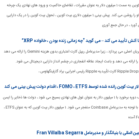
[ad_1] راهپیمایی بیت کوین به سمت 1 میلیون دلار به عنوان مقررات ، تقاضای حاکمیت و ورود های نهادی یک چرخه
قدرتمند طولانی مدت گاو را روشن می کند. پیش بینی 1 میلیون دلاری بیت کوین ، تحول بیت کوین را در یک دارایی
ورد ، در حال جمع آوری
[ad_1] XRP به اتخاذ جریان اصلی می پردازد ، زیرا مدیرعامل ریپل کارت اعتباری بدون هزینه Gemini را ارائه می دهد
ری را ارائه می دهد و باعث ایجاد علاقه انفجاری در چشم انداز دارایی دیجیتال می شود.
[ad_1] بیت کوین در یک دوره برخورد با 1 میلیون دلار به عنوان غول های نهادی بسیج می شود ، دولت ها ذخایر را ایمن
می کنند ، و حرکت ETF با توجه به مدیرعامل Coinbase منفجر می شود. 1 میلیون دلار بیت کوین که به عنوان ETFS ،
نیانگذار و مدیرعامل Fran Villalba Segarra