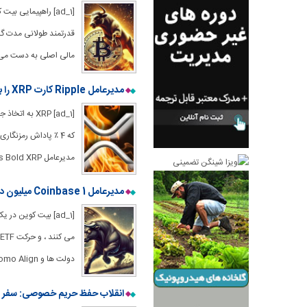
مالی اصلی به دست می آ
مدیرعامل Ripple کارت XRP را با آتش تأیید می کند – می گوید “چه زمانی زنده بودن ، خانواده XRP”
که 4 ٪ پاداش رمزنگا
مدیرعامل Ripple Drops Bold XRP کارت تأییدیه Ripple رئیس اجرایی براد گارلینگهاوس ،
مدیرعامل Coinbase 1 میلیون دلار بیت کوین رانده شده توسط FOMO ، ETFS ، اقدام دولت پیش بینی می کند
دولت ها و Fomo Align آمده
انقلاب حفظ حریم خصوصی: سفر بین المللی با ب