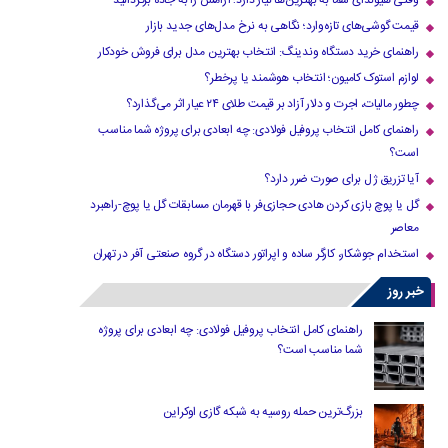
وقتی هیوندای شما به بهترین‌ها نیاز دارد؛ آرامش را به جاده برگردانید
قیمت گوشی‌های تازه‌وارد؛ نگاهی به نرخ مدل‌های جدید بازار
راهنمای خرید دستگاه وندینگ: انتخاب بهترین مدل برای فروش خودکار
لوازم استوک کامیون؛ انتخاب هوشمند یا پرخطر؟
چطور مالیات، اجرت و دلار آزاد بر قیمت طلای ۲۴ عیار اثر می‌گذارد؟
راهنمای کامل انتخاب پروفیل فولادی: چه ابعادی برای پروژه شما مناسب
است؟
آیا تزریق ژل برای صورت ضرر دارد​؟
گل یا پوچ بازی کردن هادی حجازی‌فر با قهرمان مسابقات گل یا پوچ-راهبرد
معاصر
استخدام جوشکار، کارگر ساده و اپراتور دستگاه در گروه صنعتی آفر در تهران
خبر روز
راهنمای کامل انتخاب پروفیل فولادی: چه ابعادی برای پروژه
شما مناسب است؟
بزرگ‌ترین حمله روسیه به شبکه گازی اوکراین