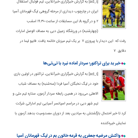
[ad_1] به گزارش خبرگزاری خبرآنلاین، تیم فوتبال استقلال
ایران در چارچوب دیداری از مرحله گروهی لیگ قهرمانان آسیا
۲ و در گروه A این مسابقات از ساعت ۱۹:۳۰ امشب
(چهارشنبه) در ورزشگاه زعبیل دبی به مصاف الوصل امارات
رفت که این دیدار با پیروزی ۷ بر یک تیم میزبان خاتمه یافت. فابیو لیما در
دقایق ۷
خبر بد برای تراکتور؛ سردار آماده نبرد با تی‌تی‌ها
[ad_1] به گزارش خبرگزاری خبرآنلاین، تراکتور در اولین بازی
خود در لیگ نخبگان آسیا فردا (سه‌شنبه) به مصاف شباب
الاهلی می‌رود در همین رابطه سردار آزمون، ستاره تیم ملی و
تیم شهر دبی در مراسم اسپانسر آسیایی تیم اماراتی شرکت
کرد تا خبر احتمال بازگشتش به میادین بعد از دوران مصدومیت بدهد.آزمون با
نمایش خیره‌کننده
واکنش مرضیه جعفری به قرعه خاتون بم در لیگ قهرمانان آسیا