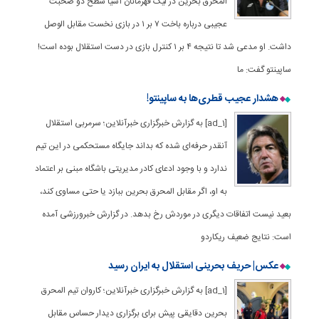
المحرق بحرین در لیگ قهرمانان آسیا سطح دو صحبت
عجیبی درباره باخت ۷ بر ۱ در بازی نخست مقابل الوصل
داشت. او مدعی شد تا نتیجه ۴ بر ۱ کنترل بازی در دست استقلال بوده است!
ساپینتو گفت: ما
هشدار عجیب قطری‌ها به ساپینتو!
[ad_1] به گزارش خبرگزاری خبرآنلاین؛ سرمربی استقلال
آنقدر حرفه‌ای شده که بداند جایگاه مستحکمی در این تیم
ندارد و با وجود ادعای کادر مدیریتی باشگاه مبنی بر اعتماد
به او، اگر مقابل المحرق بحرین ببازد یا حتی مساوی کند،
بعید نیست اتفاقات دیگری در موردش رخ بدهد. در گزارش خبرورزشی آمده
است: نتایج ضعیف ریکاردو
عکس| حریف بحرینی استقلال به ایران رسید
[ad_1] به گزارش خبرگزاری خبرآنلاین؛ کاروان تیم المحرق
بحرین دقایقی پیش برای برگزاری دیدار حساس مقابل