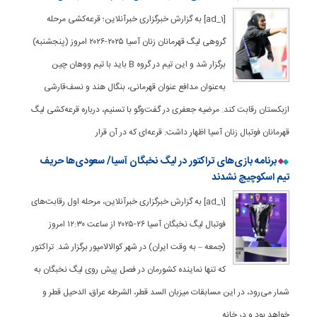
[ad_1] به گزارش خبرگزاری خبرآنلاین؛ قرعه‌کشی مرحله
گروهی لیگ قهرمانان زنان آسیا ۲۰۲۵-۲۰۲۶ امروز (پنجشنبه)
برگزار شد و این تیم در گروه B باید با تیم ووهان چین
به‌عنوان مدافع عنوان قهرمانی، بنگال هند و نسف‌قارشی
ازبکستان رقابت کند. مرضیه جعفری در گفت‌وگو با تسنیم، درباره قرعه‌کشی لیگ
قهرمانان فوتبال زنان آسیا اظهار داشت: قرعه‌ای که در آن قرار
برنامه بازی‌های تراکتور در لیگ نخبگان آسیا/ سعودی‌ها حریف
تیم اسکوچیچ نشدند
[ad_1] به گزارش خبرگزاری خبرآنلاین، مرحله اول رقابت‌های
فوتبال لیگ نخبگان آسیا ۲۶-۲۰۲۵ از ساعت ۱۲:۳۰ امروز
(جمعه – به وقت ایران) در شهر کوالالامپور برگزار شد. تراکتور
که تنها نماینده کشورمان در فصل پیش روی لیگ نخبگان به
شمار می‌رود، در این مسابقات میزبان السد قطر، الشرطه عراق، الدحیل قطر و
خواهد بود و در خانه