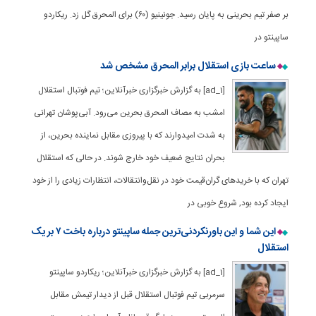
بر صفر تیم بحرینی به پایان رسید. جونینیو (۶۰) برای المحرق گل زد. ریکاردو
ساپینتو در
ساعت بازی استقلال برابر المحرق مشخص شد
[ad_1] به گزارش خبرگزاری خبرآنلاین؛ تیم فوتبال استقلال
امشب به مصاف المحرق بحرین می‌رود. آبی‌پوشان تهرانی
به شدت امیدوارند که با پیروزی مقابل نماینده بحرین، از
بحران نتایج ضعیف خود خارج شوند. در حالی که استقلال
تهران که با خریدهای گران‌قیمت خود در نقل‌وانتقالات، انتظارات زیادی را از خود
ایجاد کرده بود, شروع خوبی در
این شما و این باورنکردنی‌ترین جمله ساپینتو درباره باخت ۷ بر یک
استقلال
[ad_1] به گزارش خبرگزاری خبرآنلاین؛ ریکاردو ساپینتو
سرمربی تیم فوتبال استقلال قبل از دیدار تیمش مقابل