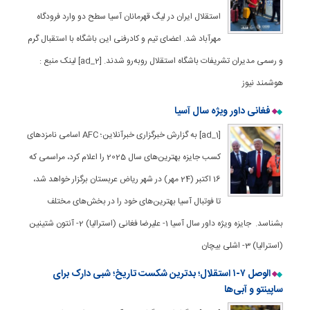
استقلال ایران در لیگ قهرمانان آسیا سطح دو وارد فرودگاه
مهرآباد شد. اعضای تیم و کادرفنی این باشگاه با استقبال گرم
و رسمی مدیران تشریفات باشگاه استقلال روبه‌رو شدند. [ad_2] لینک منبع :
هوشمند نیوز
فغانی داور ویژه سال آسیا
[ad_1] به گزارش خبرگزاری خبرآنلاین؛ AFC اسامی نامزدهای
کسب جایزه بهترین‌های سال 2025 را اعلام کرد، مراسمی که
16 اکتبر (24 مهر) در شهر ریاض عربستان برگزار خواهد شد،
تا فوتبال آسیا بهترین‌های خود را در بخش‌های مختلف
بشناسد. جایزه ویژه داور سال آسیا 1- علیرضا فغانی (استرالیا) 2- آنتون شتینین
(استرالیا) 3- اشلی بیچان
الوصل ۷-۱ استقلال؛ بدترین شکست تاریخ؛ شبی دارک برای
ساپینتو و آبی‌ها