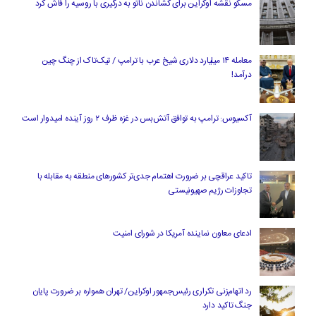
مسکو نقشه اوکراین برای کشاندن ناتو به درگیری با روسیه را فاش کرد
معامله ۱۴ میلیارد دلاری شیخ عرب با ترامپ / تیک‌تاک از چنگ چین
درآمد!
آکسیوس: ترامپ به توافق آتش‌بس در غزه ظرف ۲ روز آینده امیدوار است
تاکید عراقچی بر ضرورت اهتمام جدی‌تر کشورهای منطقه به مقابله با
تجاوزات رژیم صهیونیستی
ادعای معاون نماینده آمریکا در شورای امنیت
رد اتهام‌زنی تکراری رئیس‌جمهور اوکراین/ تهران همواره بر ضرورت پایان
جنگ تاکید دارد