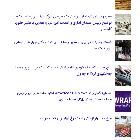
خبر مهم برای کارمندان دولت/ یک جراحی بزرگ بزرگ در راه است؟ +
توضیح رییس سازمان اداری و استخدامی درباره تعدیل یا تغییر حقوق
کارمندان
قیمت جدید دلار، یورو و سایر ارزها ۱۲ مهر ۱۴۰۴/ تکان چهار هزار تومانی
یورو ثبت شد
نرخ جدید لاستیک خودرو اعلام شد/ قیمت لاستیک پراید، پژو و سمند
چه تغییری کرد؟ + جدول
سرمایه گذاری Americas FX News 3 اکتبر: داده های غیر تولیدی
مخلوط شده است. USD عمدتا پایین.
مرغ ۸۰ هزار تومانی آمد/ مرغ ارزان را از کجا بخریم؟