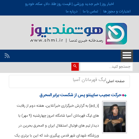
اخبار روز | خبر جدید ورزشی | قیمت روز طلا، دلار، سکه، خودرو
اعتبارات و مجوز ها
تماس با ما
درباره ما
لیگ قهرمانان آسیا
صفحه اصلی
حرکت عجیب ساپینتو پس از شکست برابر المحرق
[ad_1] به گزارش خبرگزاری خبرآنلاین، هفته دوم از رقابت
های لیگ قهرمانان آسیا شامگاه امروز چهارشنبه (۹ مهر) با
دیدار تیم های فوتبال استقلال ایران و المحرق بحرین در
ورزشگاه شهدای شهر قدس پیگیری شد که این با برتری یک