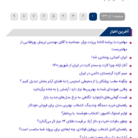
صفحه 1 از 143
1
2
3
4
5
6
7
8
9
»
...
40
30
20
›
10
آخرین اخبار
مهاجرت با برنامه کانادا پرزنت ورکر: مصاحبه با آقای مهندس نریمان پورطلایی از
مهاجریست
ایران کمپانی رونمایی شد!
آغاز ارائه ویزا کارت و مستر کارت در ایران از شهریور ۱۴۰۱
سیم کارت گرجستان دائمی در ایران
چگونه مطب پزشکان را از محیطی استرس زا به فضای آرام بخش تبدیل کنیم ؟
وقتی هیوندای شما به بهترین‌ها نیاز دارد؛ آرامش را به جاده برگردانید
قیمت گوشی‌های تازه‌وارد؛ نگاهی به نرخ مدل‌های جدید بازار
راهنمای خرید دستگاه وندینگ: انتخاب بهترین مدل برای فروش خودکار
لوازم استوک کامیون؛ انتخاب هوشمند یا پرخطر؟
چطور مالیات، اجرت و دلار آزاد بر قیمت طلای ۲۴ عیار اثر می‌گذارد؟
راهنمای کامل انتخاب پروفیل فولادی: چه ابعادی برای پروژه شما مناسب است؟
آیا تزریق ژل برای صورت ضرر دارد​؟