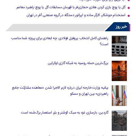
گل یا پوچ بازی کردن هادی حجازی‌فر با قهرمان مسابقات گل یا پوچ-راهبرد معاصر
استخدام جوشکار، کارگر ساده و اپراتور دستگاه در گروه صنعتی آفر در تهران
خبر روز
راهنمای کامل انتخاب پروفیل فولادی: چه ابعادی برای پروژه شما مناسب
است؟
بزرگ‌ترین حمله روسیه به شبکه گازی اوکراین
بیانیه وزارت خارجه ایران درباره لازم‌ الاجرا شدن «معاهده مشارکت جامع
راهبردی» بین تهران و مسکو
گاردین: بازسازی غزه به سبک کوشنر و بلر، استعمار بزک‌شده است