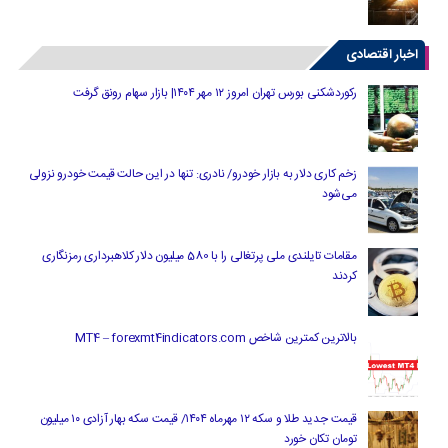
اخبار اقتصادی
رکوردشکنی بورس تهران امروز ۱۲ مهر ۱۴۰۴| بازار سهام رونق گرفت
زخم کاری دلار به بازار خودرو/ نادری: تنها در این حالت قیمت خودرو نزولی
می‌شود
مقامات تایلندی ملی پرتغالی را با 580 میلیون دلار کلاهبرداری رمزنگاری
کردند
بالاترین کمترین شاخص MT4 – forexmt4indicators.com
قیمت جدید طلا و سکه ۱۲ مهرماه ۱۴۰۴/ قیمت سکه بهار آزادی ۱۰ میلیون
تومان تکان خورد