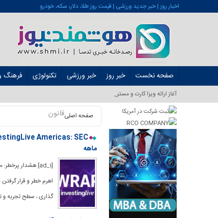
اخبار روز | خبر جدید ورزشی | قیمت روز طلا، دلار، سکه، خودرو
صفحه نخست
خبر روز
خبر ورزشی
تکنولوژی
فرهنگ و 
آغاز ارائه ویزا کارت و مستر کارت در ایر_
قانون
صفحه اصلی
ماهه
[ad_1] هشدار پرخ
اهرم خطر و قرار گرفتن 
گذاری ، سطح تجربه و ت