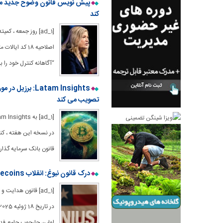
پیش نویس قانون وضوح جدید می ت
کند
“آگاهانه کنترل خود را ب
Latam Insights:
تصویب می کند
در نسخه این هفته ، کنگ
قانون بانک سرمایه گذاری د
درک قانون نبوغ: انقلاب Stablecoins ایالات متحده
[ad_1] قانون هدای
اولین چارچوب جامع فدر