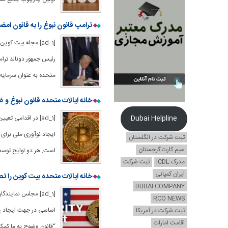
ترامپ قانون نبوغ را به قانون امضا
[ad_1] مجله بیت کو
رئیس جمهور دونالد ترام
متحده به عنوان سرمایه
خانه ایالات متحده قانون نبوغ و ضد CBDC را تصویب می
Dubai Helpline
[ad_1] در اقدامی 
ثبت شرکت در انگلستان
سیم کارت گرجستان
است. هر دو لوایح توسط
مدرک ICDL
ثبت شرکت
ایران کمپانی
خانه ایالات متحده بیت کوین را تص
DUBAI COMPANY
RCO NEWS
اساسی در جهت ایجاد یك
ثبت شرکت در آمریکا
اقامت امارات
“قانون وضوح به ما کمک 