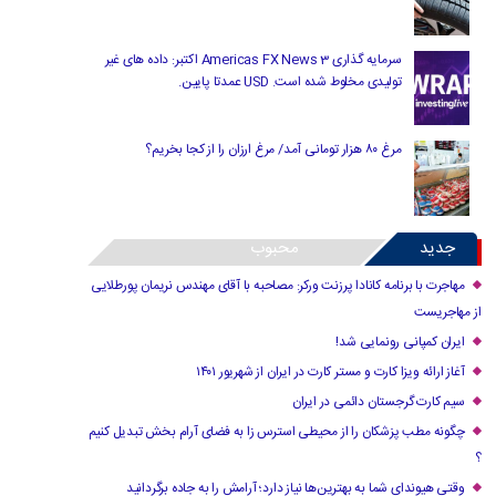
سرمایه گذاری Americas FX News 3 اکتبر: داده های غیر
تولیدی مخلوط شده است. USD عمدتا پایین.
مرغ ۸۰ هزار تومانی آمد/ مرغ ارزان را از کجا بخریم؟
جدید
محبوب
مهاجرت با برنامه کانادا پرزنت ورکر: مصاحبه با آقای مهندس نریمان پورطلایی
از مهاجریست
ایران کمپانی رونمایی شد!
آغاز ارائه ویزا کارت و مستر کارت در ایران از شهریور ۱۴۰۱
سیم کارت گرجستان دائمی در ایران
چگونه مطب پزشکان را از محیطی استرس زا به فضای آرام بخش تبدیل کنیم
؟
وقتی هیوندای شما به بهترین‌ها نیاز دارد؛ آرامش را به جاده برگردانید