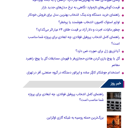
وقتی هیوندای شما به بهترین‌ها نیاز دارد؛ آرامش را به جاده برگردانید
قیمت گوشی‌های تازه‌وارد؛ نگاهی به نرخ مدل‌های جدید بازار
راهنمای خرید دستگاه وندینگ: انتخاب بهترین مدل برای فروش خودکار
لوازم استوک کامیون؛ انتخاب هوشمند یا پرخطر؟
چطور مالیات، اجرت و دلار آزاد بر قیمت طلای ۲۴ عیار اثر می‌گذارد؟
راهنمای کامل انتخاب پروفیل فولادی: چه ابعادی برای پروژه شما مناسب
است؟
آیا تزریق ژل برای صورت ضرر دارد​؟
گل یا پوچ بازی کردن هادی حجازی‌فر با قهرمان مسابقات گل یا پوچ-راهبرد
معاصر
استخدام جوشکار، کارگر ساده و اپراتور دستگاه در گروه صنعتی آفر در تهران
خبر روز
راهنمای کامل انتخاب پروفیل فولادی: چه ابعادی برای پروژه
شما مناسب است؟
بزرگ‌ترین حمله روسیه به شبکه گازی اوکراین