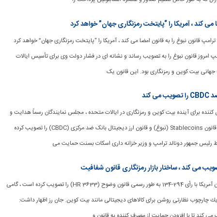
 می کند ، آمریکا را “پایتخت رمزنگاری جهان” خواهد کرد
ین ترامپ قانون نبوغ را به قانون امضا می کند ، آمریکا را “پایتخت رمزنگاری جهان” خواهد کرد
پ امروز قانون نبوغ را به تصویب رساند و نشانه ای در فشار دولت وی برای تأسیس ایالات
 جهانی بیت کوین و رمزنگاری بود. این قانون یک
 کند
تعیین کننده برای آینده بیت کوین و رمزنگاری در ایالات متحده ، مجلس نمایندگان رسماً هدایت و
ایجاد نوآوری ملی برای قانون Stablecoins (نبوغ) و قانون ارز دیجیتال بانک ضد مرکزی (CBDC) را تصویب کرده
 رئیس جمهور دونالد ترامپ و وزیر خزانه داری اسکات بسنت حمایت می
ویب می کند ، ساختار بازار رمزنگاری قانون شفافیت
[ad_1] مجلس نمایندگان آمریكا با رأی 294-134 به طور رسمی قانون وضوح (HR 3633) را تصویب كرده است ، گامی
 چارچوب نظارتی روشن برای کالاهای دیجیتالی مانند بیت کوین. جان رز اظهار داشت:
می کند تا با افزودن حمایت از مصرف کننده به قانون و