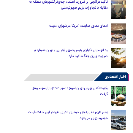
تاکید عراقچی بر ضرورت اهتمام جدی‌تر کشورهای منطقه به
مقابله با تجاوزات رژیم صهیونیستی
ادعای معاون نماینده آمریکا در شورای امنیت
رد اتهام‌زنی تکراری رئیس‌جمهور اوکراین/ تهران همواره بر
ضرورت پایان جنگ تاکید دارد
اخبار اقتصادی
رکوردشکنی بورس تهران امروز ۱۲ مهر ۱۴۰۴| بازار سهام رونق
گرفت
زخم کاری دلار به بازار خودرو/ نادری: تنها در این حالت قیمت
خودرو نزولی می‌شود