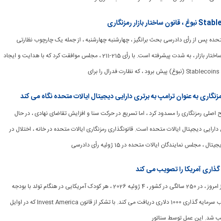
ت متحده پس از رأی دادرسی بحث برانگیز ، چهارشنبه چهارشنبه ، از جمله یک چارچوب نظارتی
Stablecoin و قوانین ساختار بازار ، به شدت پیشرفته است. با رأی 215-211 ، مجلس موافقت كرد كه با هدایت و ایجاد
ای
وایح اصلی رمزنگاری را مسدود کرد ، اما تسریع در حرکت سنا و افزایش تقاضای نهادی ، در حال
 دارایی دیجیتال ایالات متحده است. قانونگذاری رمزنگاری ایالات متحده در خانه ، اختلال در
 مجلس نمایندگان ایالات متحده در 15 ژوئیه رأی دادرسی
 گذاری آمریکا را تصویب می کند
[ad_1] دقیقاً یک سال از امروز ، در 250 سالگی در کشور ، 4 ژوئیه 2026 ، هر کودک آمریکایی در هنگام تولد با بودجه
دولت فدرال ، یک حساب سرمایه گذاری 1000 دلاری دریافت می کند. با تشکر از قانون Invest America که در اوایل
ب شد. این عمل توسط سناتور