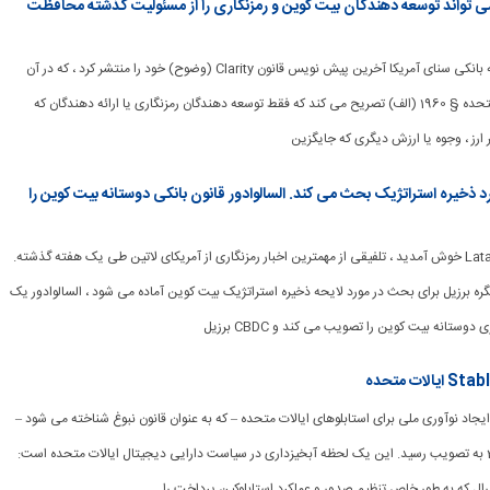
واند توسعه دهندگان بیت کوین و رمزنگاری را از مسئولیت گذشته محافظت
[ad_1] روز جمعه ، کمیته بانکی سنای آمریکا آخرین پیش نویس قانون Clarity (وضوح) خود را منتشر کرد ، که در آن
اصلاحیه 18 کد ایالات متحده § 1960 (الف) تصریح می کند که فقط توسعه دهندگان رمزنگاری یا ارائه دهندگان که
ر ارز ، وجوه یا ارزش دیگری که جایگزین
 برزیل در مورد ذخیره استراتژیک بحث می کند. السالوادور قانون بانکی دوستانه بیت کوین را
[ad_1] به Latam Insights خوش آمدید ، تلفیقی از مهمترین اخبار رمزنگاری از آمریکای لاتین طی یک هفته گذشته.
ره برزیل برای بحث در مورد لایحه ذخیره استراتژیک بیت کوین آماده می شود ، السالوادور یک
وستانه بیت کوین را تصویب می کند و CBDC برزیل
ت و ایجاد نوآوری ملی برای استابلوهای ایالات متحده – که به عنوان قانون نبوغ شناخته می شود –
در تاریخ 18 ژوئیه 2025 به تصویب رسید. این یک لحظه آبخیزداری در سیاست دارایی دیجیتال ایالات متحده است:
ال که به طور خاص تنظیم صدور و عملکرد استابلوکین پرداخت را