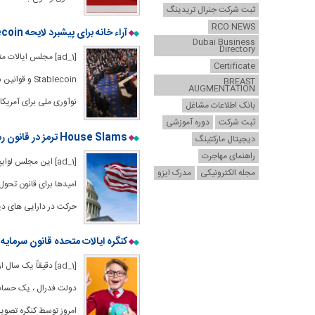
ثبت شرکت جنرال تریدینگ
RCO NEWS
آراء خانه برای پیشبرد لایحه Stablecoin نبوغ ، قانون ساختار بازار رمزنگاری
Dubai Business
Directory
[ad_1] مجلس ایالا
Certificate
BREAST
AUGMENTATION
نوآوری ملی برای آمریكا Stablecoins (نبوغ) پیش برود ، كه نظارت فدرال را بر
بانک اطلاعات مشاغل
ثبت شرکت
دوره آموزشی
House Slams ترمز در قانون رمزنگاری به عنوان ترامپ به برتری دارایی دیجیتال ایالات متحده نگاه می کند
دیجیتال مارکتینگ
راهنمای مهاجرت
[ad_1] این مجلس ل
مجله الکترونیکی
مدرک ایزو
امیدها برای قانون تحول
حرکت در دارایی های دیجیتال ،
کنگره ایالات متحده قانون سرمایه
امروز توسط کنگره تصوی