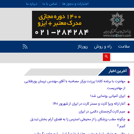
اعتبارات و مجوز ها
تماس با ما
درباره ما
سلامت
راه و روش
رپورتاژ
آخرین اخبار
مهاجرت با برنامه کانادا پرزنت ورکر: مصاحبه با آقای مهندس نریمان پورطلایی
از مهاجریست
ایران کمپانی رونمایی شد!
آغاز ارائه ویزا کارت و مستر کارت در ایران از شهریور ۱۴۰۱
سیم کارت گرجستان دائمی در ایران
چگونه مطب پزشکان را از محیطی استرس زا به فضای آرام بخش تبدیل
کنیم ؟