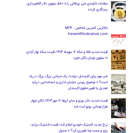
مقامات تایلندی ملی پرتغالی را با 580 میلیون دلار کلاهبرداری
رمزنگاری کردند
بالاترین کمترین شاخص MT4 –
forexmt4indicators.com
قیمت جدید طلا و سکه ۱۲ مهرماه ۱۴۰۴/ قیمت سکه بهار آزادی
۱۰ میلیون تومان تکان خورد
خبر مهم برای کارمندان دولت/ یک جراحی بزرگ بزرگ در راه
است؟ + توضیح رییس سازمان اداری و استخدامی درباره
تعدیل یا تغییر حقوق کارمندان
قیمت جدید دلار، یورو و سایر ارزها ۱۲ مهر ۱۴۰۴/ تکان چهار
هزار تومانی یورو ثبت شد
نرخ جدید لاستیک خودرو اعلام شد/ قیمت لاستیک پراید،
پژو و سمند چه تغییری کرد؟ + جدول