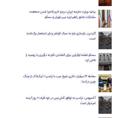
بیانیه وزارت خارجه ایران درباره لازم‌ الاجرا شدن «معاهده
مشارکت جامع راهبردی» بین تهران و مسکو
گاردین: بازسازی غزه به سبک کوشنر و بلر، استعمار بزک‌شده
است
مسکو نقشه اوکراین برای کشاندن ناتو به درگیری با روسیه را
فاش کرد
معامله ۱۴ میلیارد دلاری شیخ عرب با ترامپ / تیک‌تاک از چنگ
چین درآمد!
آکسیوس: ترامپ به توافق آتش‌بس در غزه ظرف ۲ روز آینده
امیدوار است