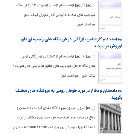
[ad_1] [ad_2] #استخدام #مدیر #فروش #در #فروشگاه
#زنجیره #ای #خانه #ایرانی #در #تهران لینک منبع :
هوشمند نیوز
استخدام کارشناس بازرگانی در فروشگاه های زنجیره ای افق
کوروش در بیرجند
[ad_1] [ad_2] #استخدام #کارشناس #بازرگانی #در
#فروشگاه #های #زنجیره #ای #افق #کوروش #در #بیرجند
لینک منبع : هوشمند نیوز
دادستان و دفاع در مورد طوفان رومی به فروشگاه های مختلف
بگویید
[ad_1] امروز ، در روز دوم دادگاه نقدی گردباد ، دادستان و
دفاع در بیانیه های افتتاحیه خود حسابهای مخالف را ارائه
دادند که چرا متهم در این پرونده ، Roman Storm ، شروع