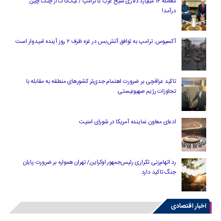
معامله ۱۴ میلیارد دلاری شیخ عرب با ترامپ / تیک‌تاک از چنگ چین
درآمد!
آکسیوس: ترامپ به توافق آتش‌بس در غزه ظرف ۲ روز آینده امیدوار است
تاکید عراقچی بر ضرورت اهتمام جدی‌تر کشورهای منطقه به مقابله با
تجاوزات رژیم صهیونیستی
ادعای معاون نماینده آمریکا در شورای امنیت
رد اتهام‌زنی تکراری رئیس‌جمهور اوکراین/ تهران همواره بر ضرورت پایان
جنگ تاکید دارد
اخبار اقتصادی