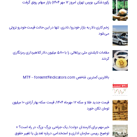
رکوردشکنی بورس تهران امروز ۱۲ مهر ۱۴۰۴| بازار سهام رونق گرفت
زخم کاری دلار به بازار خودرو/ نادری: تنها در این حالت قیمت خودرو نزولی
می‌شود
مقامات تایلندی ملی پرتغالی را با 580 میلیون دلار کلاهبرداری رمزنگاری
کردند
بالاترین کمترین شاخص MT4 – forexmt4indicators.com
قیمت جدید طلا و سکه ۱۲ مهرماه ۱۴۰۴/ قیمت سکه بهار آزادی ۱۰ میلیون
تومان تکان خورد
خبر مهم برای کارمندان دولت/ یک جراحی بزرگ بزرگ در راه است؟ +
توضیح رییس سازمان اداری و استخدامی درباره تعدیل یا تغییر حقوق