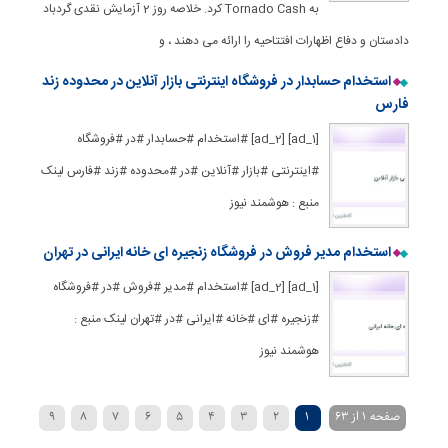
به Tornado Cash کرد. خلاصه روز 2 آزمایش نقدی گردباد
دادستان و دفاع اظهارات افتتاحیه را ارائه می دهند ، و
استخدام حسابدار در فروشگاه اینترنتی بازار آنلاین در محدوده زند
فارس
[ad_1] [ad_2] #استخدام #حسابدار #در #فروشگاه
#اینترنتی #بازار #آنلاین #در #محدوده #زند #فارس لینک
منبع : هوشمند نیوز
استخدام مدیر فروش در فروشگاه زنجیره ای خانه ایرانی در تهران
[ad_1] [ad_2] #استخدام #مدیر #فروش #در #فروشگاه
#زنجیره #ای #خانه #ایرانی #در #تهران لینک منبع :
هوشمند نیوز
صفحه 1 از 63
1
2
3
4
5
6
7
8
9