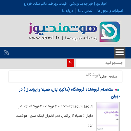
اخبار روز | خبر جدید ورزشی | قیمت روز طلا، دلار، سکه، خودرو
اعتبارات و مجوز ها
تماس با ما
درباره ما
فروشگاه
صفحه اصلی
استخدام فروشنده فروشگاه (ماکیز، اپال، همیلا و ایرانمال) در
تهران
[ad_1] [ad_2] #استخدام #فروشنده #فروشگاه #ماکیز
#اپال #همیلا #ایرانمال #در #تهران لینک منبع : هوشمند
نیوز