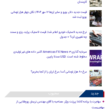
کارمندان
قیمت جدید دلار، یورو و سایر ارزها ۱۲ مهر ۱۴۰۴/ تکان چهار هزار تومانی
یورو ثبت شد
نرخ جدید لاستیک خودرو اعلام شد/ قیمت لاستیک پراید، پژو و سمند
چه تغییری کرد؟ + جدول
سرمایه گذاری Americas FX News 3 اکتبر: داده های غیر تولیدی
مخلوط شده است. USD عمدتا پایین.
مرغ ۸۰ هزار تومانی آمد/ مرغ ارزان را از کجا بخریم؟
جدید
محبوب
مهاجرت با برنامه کانادا پرزنت ورکر: مصاحبه با آقای مهندس نریمان پورطلایی از
مهاجریست