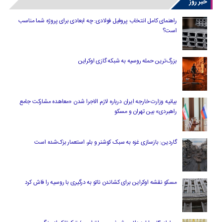
خبر روز
راهنمای کامل انتخاب پروفیل فولادی: چه ابعادی برای پروژه شما مناسب
است؟
بزرگ‌ترین حمله روسیه به شبکه گازی اوکراین
بیانیه وزارت خارجه ایران درباره لازم‌ الاجرا شدن «معاهده مشارکت جامع
راهبردی» بین تهران و مسکو
گاردین: بازسازی غزه به سبک کوشنر و بلر، استعمار بزک‌شده است
مسکو نقشه اوکراین برای کشاندن ناتو به درگیری با روسیه را فاش کرد