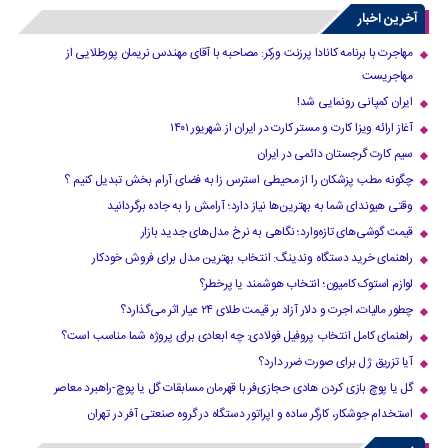
»
...
40
30
20
›
10
آخرین اخبار
مهاجرت با برنامه کانادا پرزنت ورکر: مصاحبه با آقای مهندس نریمان پورطلایی از
مهاجریست
ایران کمپانی رونمایی شد!
آغاز ارائه ویزا کارت و مستر کارت در ایران از شهریور ۱۴۰۱
سیم کارت گرجستان دائمی در ایران
چگونه مطب پزشکان را از محیطی استرس زا به فضای آرام بخش تبدیل کنیم ؟
وقتی هیوندای شما به بهترین‌ها نیاز دارد؛ آرامش را به جاده برگردانید
قیمت گوشی‌های تازه‌وارد؛ نگاهی به نرخ مدل‌های جدید بازار
راهنمای خرید دستگاه وندینگ: انتخاب بهترین مدل برای فروش خودکار
لوازم استوک کامیون؛ انتخاب هوشمند یا پرخطر؟
چطور مالیات، اجرت و دلار آزاد بر قیمت طلای ۲۴ عیار اثر می‌گذارد؟
راهنمای کامل انتخاب پروفیل فولادی: چه ابعادی برای پروژه شما مناسب است؟
آیا تزریق ژل برای صورت ضرر دارد​؟
گل یا پوچ بازی کردن هادی حجازی‌فر با قهرمان مسابقات گل یا پوچ-راهبرد معاصر
استخدام جوشکار، کارگر ساده و اپراتور دستگاه در گروه صنعتی آفر در تهران