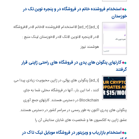
استخدام فروشنده خانم در فروشگاه در و پنجره نوین تک در
خوزستان
[ad_1] [ad_2] #استخدام #فروشنده #خانم #در #فروشگاه
#در #پنجره #نوین #تک #در #خوزستان لینک منبع :
هوشمند نیوز
کارتهای پنگوئن های پدی در فروشگاه های راحتی ژاپنی قرار
گرفتند
[ad_1] پنگوئن های پوکی در ژاپن محبوبیت زیادی پیدا می
کنند ، اما این بار ، آنها در فروشگاه محلی شما به جای
Blockchain در دسترس هستند. کارتهای جمع آوری
پنگوئن های پدری اکنون به طور رسمی در سراسر کشور در دسترس هستند.
عشق ژاپن به کلکسیون ها و شخصیت های شایان ستایش آن را
استخدام بازاریاب و ویزیتور در فروشگاه موبایل تیک تاک در