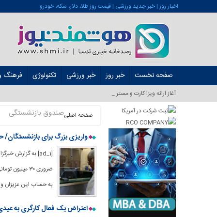
اخبار روز | خبر جدید ورزشی | قیمت روز طلا، دلار، سکه، خودرو
صفحه نخست
خبر روز
خبر ورزشی
تکنولوژی
فرهنگ و 
آغاز ارائه ویزا کارت و مستر کارت در ایرا_
صندوق بازنشستگی
صفحه اصلی
واریزی بزرگ برای بازنشستگان/ حساب این گروه .۰۰۰
[ad_1] به گزارش خب
به حساب این عزیزان واریز شد. وی افزود: وام ۳۵ میلیون ت
اعتراض یک فعال کارگری به عیدی بازنشستگان/ صادقی: سکه