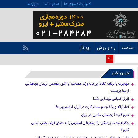
اعتبارات و مجوز ها
تماس با ما
درباره ما
سلامت
راه و روش
رپورتاژ
آخرین اخبار
مهاجرت با برنامه کانادا پرزنت ورکر: مصاحبه با آقای مهندس نریمان پورطلایی
از مهاجریست
ایران کمپانی رونمایی شد!
آغاز ارائه ویزا کارت و مستر کارت در ایران از شهریور ۱۴۰۱
سیم کارت گرجستان دائمی در ایران
چگونه مطب پزشکان را از محیطی استرس زا به فضای آرام بخش تبدیل
کنیم ؟