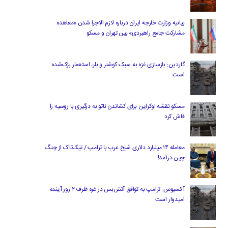
بیانیه وزارت خارجه ایران درباره لازم‌ الاجرا شدن «معاهده
مشارکت جامع راهبردی» بین تهران و مسکو
گاردین: بازسازی غزه به سبک کوشنر و بلر، استعمار بزک‌شده
است
مسکو نقشه اوکراین برای کشاندن ناتو به درگیری با روسیه را
فاش کرد
معامله ۱۴ میلیارد دلاری شیخ عرب با ترامپ / تیک‌تاک از چنگ
چین درآمد!
آکسیوس: ترامپ به توافق آتش‌بس در غزه ظرف ۲ روز آینده
امیدوار است