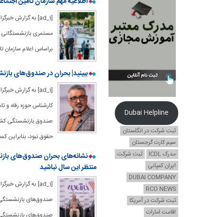
اطلاعیه مهم سازمان تامین اجتما
[ad_1] به گزارش خ
مستمری بازنشستگانی که
براساس اعلام سازمان ت
ببینید| بحران در صندوق‌های باز
[ad_1] به گزارش خ
کارشناس حوزه رفاه و تا
Dubai Helpline
ثبت شرکت در انگلستان
حقوق نبود، بنابراین کس
سیم کارت گرجستان
مدرک ICDL
ثبت شرکت
ایران کمپانی
منتظر این سال نباشید
DUBAI COMPANY
[ad_1] به گزارش خ
RCO NEWS
صندوق‌های بازنشستگی در
ثبت شرکت در آمریکا
اقامت امارات