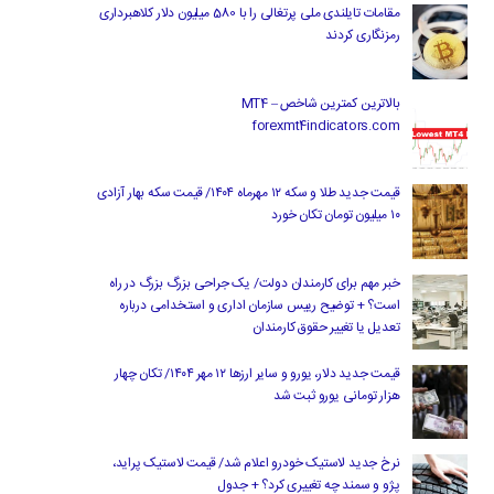
مقامات تایلندی ملی پرتغالی را با 580 میلیون دلار کلاهبرداری
رمزنگاری کردند
بالاترین کمترین شاخص MT4 –
forexmt4indicators.com
قیمت جدید طلا و سکه ۱۲ مهرماه ۱۴۰۴/ قیمت سکه بهار آزادی
۱۰ میلیون تومان تکان خورد
خبر مهم برای کارمندان دولت/ یک جراحی بزرگ بزرگ در راه
است؟ + توضیح رییس سازمان اداری و استخدامی درباره
تعدیل یا تغییر حقوق کارمندان
قیمت جدید دلار، یورو و سایر ارزها ۱۲ مهر ۱۴۰۴/ تکان چهار
هزار تومانی یورو ثبت شد
نرخ جدید لاستیک خودرو اعلام شد/ قیمت لاستیک پراید،
پژو و سمند چه تغییری کرد؟ + جدول