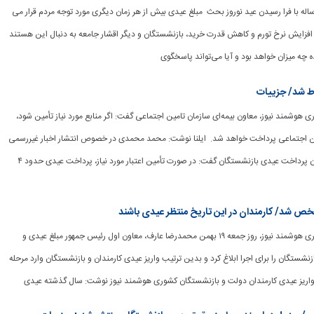
ی: هرساله با فرا رسیدن عید نوروز بحث مبلغ عیدی بیش از هر زمان دیگری مورد توجه مردم قرار می
به افزایش نرخ تورم و کاهش قدرت خرید، بازنشستگان و دیگر اقشار جامعه به دنبال این هستند
 چه میزان خواهد بود و آیا می‌تواند پاسخگوی
ط شد/ جزییات
رگزاری هوشمند نیوز، معاون بیمه‌ای سازمان تامین اجتماعی گفت: اگر منابع مورد نیاز تأمین شود،
ن اجتماعی پرداخت خواهد شد. ایلنا نوشت: محمد محمدی در خصوص انتشار اخبار غیررسمی
و گمانه‌زنی‌ها درباره زمان پرداخت عیدی بازنشستگان گفت: در صورت تأمین اعتبار مورد نیاز، پرداخت عیدی حدود ۴
ص شد/ کارمندان در این تاریخ منتظر عیدی باشند
[ad_1] به گزارش خبرگزاری هوشمند نیوز، روز جمعه ۱۹ بهمن محمدرضا عارف، معاون اول رئیس جمهور مبلغ عیدی و
ازنشستگان را برای اجرا ابلاغ کرد و بدین ترتیب واریز عیدی کارمندان و بازنشستگان وارد مرحله
واریز عیدی کارمندان دولت و بازنشستگان کشوری هوشمند نیوز نوشت: سال گذشته عیدی