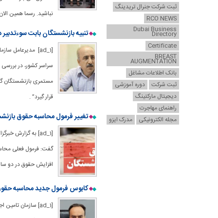
ثبت شرکت جنرال تریدینگ
نباشید. رسما همین الان
RCO NEWS
Dubai Business
تنبیه بازنشستگان بابت سوء‌تدبیر 
Directory
Certificate
[ad_1] مدیرعامل س
BREAST
AUGMENTATION
سراسر کشور، در بررسی 
بانک اطلاعات مشاغل
مستمری بازنشستگان گفته
ثبت شرکت
دوره آموزشی
دیجیتال مارکتینگ
قرار گیرد” .
راهنمای مهاجرت
تغییر فرمول محاسبه حقوق بازنشس
مجله الکترونیکی
مدرک ایزو
[ad_1] به گزارش خ
گفت: فرمول فعلی محاسب
افزایش حقوق در دو سال
کابوس فرمول جدید محاسبه حقوق
[ad_1] سازمان تام