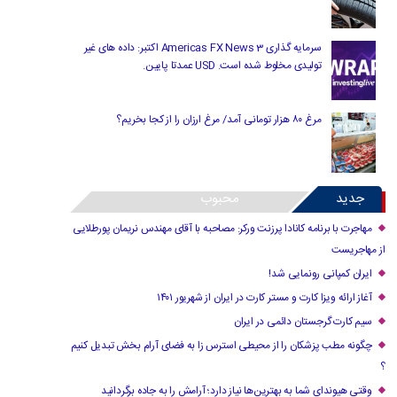
سرمایه گذاری Americas FX News 3 اکتبر: داده های غیر
تولیدی مخلوط شده است. USD عمدتا پایین.
مرغ ۸۰ هزار تومانی آمد/ مرغ ارزان را از کجا بخریم؟
جدید
محبوب
مهاجرت با برنامه کانادا پرزنت ورکر: مصاحبه با آقای مهندس نریمان پورطلایی
از مهاجریست
ایران کمپانی رونمایی شد!
آغاز ارائه ویزا کارت و مستر کارت در ایران از شهریور ۱۴۰۱
سیم کارت گرجستان دائمی در ایران
چگونه مطب پزشکان را از محیطی استرس زا به فضای آرام بخش تبدیل کنیم
؟
وقتی هیوندای شما به بهترین‌ها نیاز دارد؛ آرامش را به جاده برگردانید