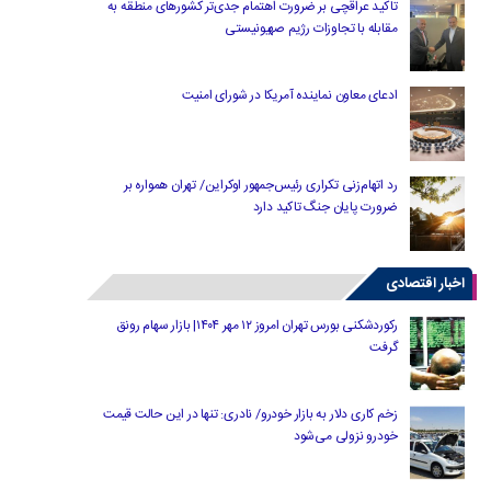
تاکید عراقچی بر ضرورت اهتمام جدی‌تر کشورهای منطقه به
مقابله با تجاوزات رژیم صهیونیستی
ادعای معاون نماینده آمریکا در شورای امنیت
رد اتهام‌زنی تکراری رئیس‌جمهور اوکراین/ تهران همواره بر
ضرورت پایان جنگ تاکید دارد
اخبار اقتصادی
رکوردشکنی بورس تهران امروز ۱۲ مهر ۱۴۰۴| بازار سهام رونق
گرفت
زخم کاری دلار به بازار خودرو/ نادری: تنها در این حالت قیمت
خودرو نزولی می‌شود