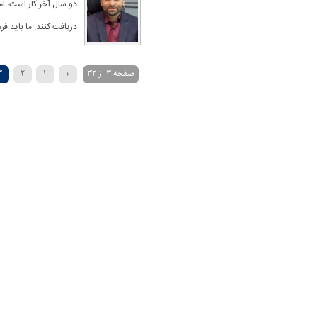
دو سال آخر کار است، ا
دریافت کنند. ما باید فر
صفحه 3 از 32
‹
1
2
3