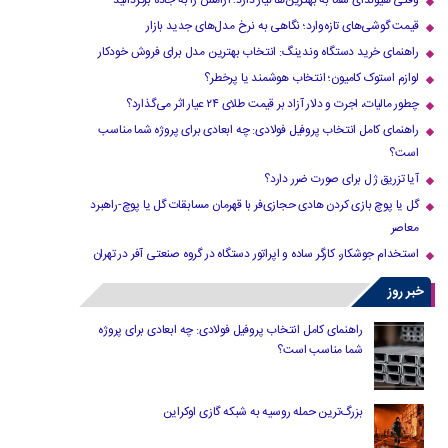
وقتی هیوندای شما به بهترین‌ها نیاز دارد؛ آرامش را به جاده برگردانید
قیمت گوشی‌های تازه‌وارد؛ نگاهی به نرخ مدل‌های جدید بازار
راهنمای خرید دستگاه وندینگ: انتخاب بهترین مدل برای فروش خودکار
لوازم استوک کامیون؛ انتخاب هوشمند یا پرخطر؟
چطور مالیات، اجرت و دلار آزاد بر قیمت طلای ۲۴ عیار اثر می‌گذارد؟
راهنمای کامل انتخاب پروفیل فولادی: چه ابعادی برای پروژه شما مناسب
است؟
آیا تزریق ژل برای صورت ضرر دارد​؟
گل یا پوچ بازی کردن هادی حجازی‌فر با قهرمان مسابقات گل یا پوچ-راهبرد
معاصر
استخدام جوشکار، کارگر ساده و اپراتور دستگاه در گروه صنعتی آفر در تهران
خبر روز
راهنمای کامل انتخاب پروفیل فولادی: چه ابعادی برای پروژه
شما مناسب است؟
بزرگ‌ترین حمله روسیه به شبکه گازی اوکراین