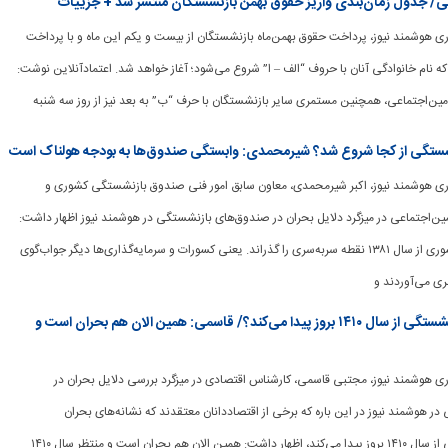
عی/ جدول زمان‌بندی واریز حقوق بهمن بازنشستگان منتشر شد + جزییات
برگزاری هوشمند نیوز، پرداخت حقوق بهمن‌ماه بازنشستگان از بیست‌ و یکم این ماه و با پرداخت
 نام خانوادگی آنان با حروف “الف – ا” شروع می‌شود؛ آغاز خواهد شد. اعتمادآنلاین نوشت:
امین‌اجتماعی، همچنین مستمری سایر بازنشستگان با حرف “ب” به بعد نیز از روز سه شنبه
نشستگی از کجا شروع شد؟ شیرمحمدی: وابستگی صندوق‌ها به بودجه هولناک است
برگزاری هوشمند نیوز، اکبر شیرمحمدی، معاون سابق امور فنی صندوق بازنشستگی کشوری و
مین‌اجتماعی در میزگرد دلایل بحران در صندوق‌های بازنشستگی در هوشمند نیوز اظهار داشت:
صندوق بازنشستگی کشوری از سال ۱۳۸۱ نقطه سربه‌سری را گذراند. یعنی کسورات و سرمایه‌گذاری‌ها دیگر جواب‌گوی
ری می‌آوردند و
نشانه‌های بحران صندوق‌های بازنشستگی از سال ۱۴۱۰ بروز پیدا می‌کند؟/ قاسمی: همین الان هم بحران است و
برگزاری هوشمند نیوز، مجتبی قاسمی، کارشناس اقتصادی در میزگرد بررسی دلایل بحران در
 هوشمند نیوز در این باره که برخی از اقتصاددانان معتقدند که نشانه‌های بحران
صندوق‌های بازنشستگی از سال ۱۴۱۰ بروز پیدا می‌کند، اظهار داشت: همین الان هم بحران است و منتظر سال ۱۴۱۰