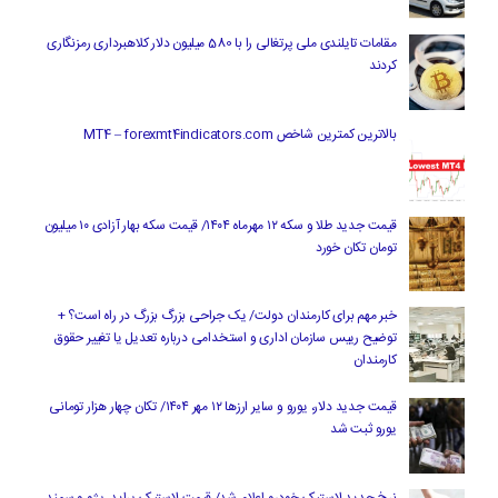
مقامات تایلندی ملی پرتغالی را با 580 میلیون دلار کلاهبرداری رمزنگاری
کردند
بالاترین کمترین شاخص MT4 – forexmt4indicators.com
قیمت جدید طلا و سکه ۱۲ مهرماه ۱۴۰۴/ قیمت سکه بهار آزادی ۱۰ میلیون
تومان تکان خورد
خبر مهم برای کارمندان دولت/ یک جراحی بزرگ بزرگ در راه است؟ +
توضیح رییس سازمان اداری و استخدامی درباره تعدیل یا تغییر حقوق
کارمندان
قیمت جدید دلار، یورو و سایر ارزها ۱۲ مهر ۱۴۰۴/ تکان چهار هزار تومانی
یورو ثبت شد
نرخ جدید لاستیک خودرو اعلام شد/ قیمت لاستیک پراید، پژو و سمند