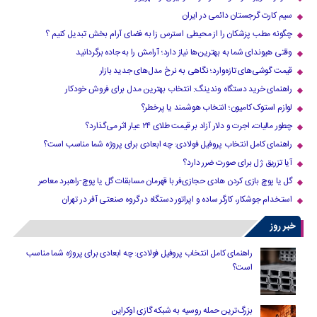
سیم کارت گرجستان دائمی در ایران
چگونه مطب پزشکان را از محیطی استرس زا به فضای آرام بخش تبدیل کنیم ؟
وقتی هیوندای شما به بهترین‌ها نیاز دارد؛ آرامش را به جاده برگردانید
قیمت گوشی‌های تازه‌وارد؛ نگاهی به نرخ مدل‌های جدید بازار
راهنمای خرید دستگاه وندینگ: انتخاب بهترین مدل برای فروش خودکار
لوازم استوک کامیون؛ انتخاب هوشمند یا پرخطر؟
چطور مالیات، اجرت و دلار آزاد بر قیمت طلای ۲۴ عیار اثر می‌گذارد؟
راهنمای کامل انتخاب پروفیل فولادی: چه ابعادی برای پروژه شما مناسب است؟
آیا تزریق ژل برای صورت ضرر دارد​؟
گل یا پوچ بازی کردن هادی حجازی‌فر با قهرمان مسابقات گل یا پوچ-راهبرد معاصر
استخدام جوشکار، کارگر ساده و اپراتور دستگاه در گروه صنعتی آفر در تهران
خبر روز
راهنمای کامل انتخاب پروفیل فولادی: چه ابعادی برای پروژه شما مناسب
است؟
بزرگ‌ترین حمله روسیه به شبکه گازی اوکراین