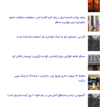
بیانیه وزارت خارجه ایران درباره لازم‌ الاجرا شدن «معاهده مشارکت جامع
راهبردی» بین تهران و مسکو
گاردین: بازسازی غزه به سبک کوشنر و بلر، استعمار بزک‌شده است
مسکو نقشه اوکراین برای کشاندن ناتو به درگیری با روسیه را فاش کرد
معامله ۱۴ میلیارد دلاری شیخ عرب با ترامپ / تیک‌تاک از چنگ چین
درآمد!
آکسیوس: ترامپ به توافق آتش‌بس در غزه ظرف ۲ روز آینده امیدوار است