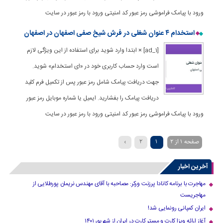
ورود با پیامک فراموشی رمز عبور کد امنیتی ورود با رمز عبور در سایت
استخدام ۴ عنوان شغلی در فرش شیخ صفی اصفهان در اصفهان
[ad_1] × ابتدا وارد شوید برای استفاده از این ویژگی لازم
است وارد حساب کاربری خود در «ای استخدام» شوید.
جهت دریافت پیامک شامل رمز عبور پس از تکمیل فرم کلید
دریافت پیامک را بفشارید. ایمیل یا شماره موبایل رمز عبور
ورود با پیامک فراموشی رمز عبور کد امنیتی ورود با رمز عبور در سایت
صفحه 1 از 2
1
2
›
آخرین اخبار
مهاجرت با برنامه کانادا پرزنت ورکر: مصاحبه با آقای مهندس نریمان پورطلایی از
مهاجریست
ایران کمپانی رونمایی شد!
آغاز ارائه ویزا کارت و مستر کارت در ایران از شهریور ۱۴۰۱