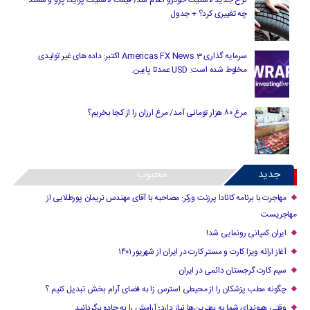
چه تغییری کرد؟ + جدول
سرمایه گذاری Americas FX News 3 اکتبر: داده های غیر تولیدی
مخلوط شده است. USD عمدتا پایین.
مرغ ۸۰ هزار تومانی آمد/ مرغ ارزان را از کجا بخریم؟
جدید
محبوب
مهاجرت با برنامه کانادا پرزنت ورکر: مصاحبه با آقای مهندس نریمان پورطلایی از
مهاجریست
ایران کمپانی رونمایی شد!
آغاز ارائه ویزا کارت و مستر کارت در ایران از شهریور ۱۴۰۱
سیم کارت گرجستان دائمی در ایران
چگونه مطب پزشکان را از محیطی استرس زا به فضای آرام بخش تبدیل کنیم ؟
وقتی هیوندای شما به بهترین‌ها نیاز دارد؛ آرامش را به جاده برگردانید