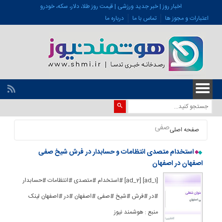
اخبار روز | خبر جدید ورزشی | قیمت روز طلا، دلار، سکه، خودرو
اعتبارات و مجوز ها
تماس با ما
درباره ما
صفی
صفحه اصلی
استخدام متصدی انتظامات و حسابدار در فرش شیخ صفی
اصفهان در اصفهان
[ad_1] [ad_2] #استخدام #متصدی #انتظامات #حسابدار
#در #فرش #شیخ #صفی #اصفهان #در #اصفهان لینک
منبع : هوشمند نیوز