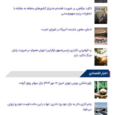
تاکید عراقچی بر ضرورت اهتمام جدی‌تر کشورهای منطقه به مقابله با
تجاوزات رژیم صهیونیستی
ادعای معاون نماینده آمریکا در شورای امنیت
رد اتهام‌زنی تکراری رئیس‌جمهور اوکراین/ تهران همواره بر ضرورت پایان
جنگ تاکید دارد
اخبار اقتصادی
رکوردشکنی بورس تهران امروز ۱۲ مهر ۱۴۰۴| بازار سهام رونق گرفت
زخم کاری دلار به بازار خودرو/ نادری: تنها در این حالت قیمت خودرو نزولی
می‌شود