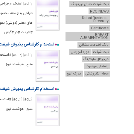
[ad_1] استخدام ط
ثبت شرکت جنرال تریدینگ
RCO NEWS
طراحی و توسعه محصولات
Dubai Business
Directory
Certificate
#شیفت #در #گیلان
BREAST
AUGMENTATION
استخدام کارشناس پذیرش شیفت صب
بانک اطلاعات مشاغل
ثبت شرکت
دوره آموزشی
[1] [ad_2
دیجیتال مارکتینگ
منبع : هوشمند نیوز
راهنمای مهاجرت
مجله الکترونیکی
مدرک ایزو
استخدام کارشناس پذیرش شیفت صب
[1] [ad_2
منبع : هوشمند نیوز