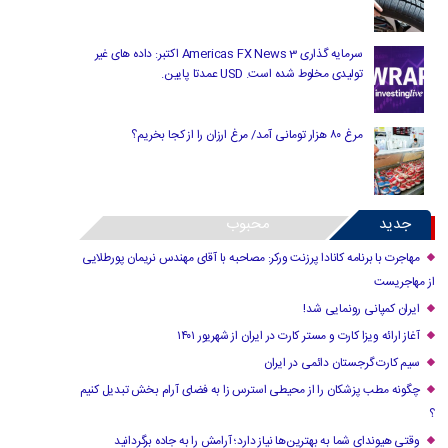
سرمایه گذاری Americas FX News 3 اکتبر: داده های غیر
تولیدی مخلوط شده است. USD عمدتا پایین.
مرغ ۸۰ هزار تومانی آمد/ مرغ ارزان را از کجا بخریم؟
جدید
محبوب
مهاجرت با برنامه کانادا پرزنت ورکر: مصاحبه با آقای مهندس نریمان پورطلایی
از مهاجریست
ایران کمپانی رونمایی شد!
آغاز ارائه ویزا کارت و مستر کارت در ایران از شهریور ۱۴۰۱
سیم کارت گرجستان دائمی در ایران
چگونه مطب پزشکان را از محیطی استرس زا به فضای آرام بخش تبدیل کنیم
؟
وقتی هیوندای شما به بهترین‌ها نیاز دارد؛ آرامش را به جاده برگردانید