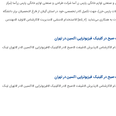
راحی و صنعتی لوازم خانگی پارس زر آسا شرکت طراحی و صنعتی لوازم خانگی پارس زرآسا (مرکز
 پارس خزر)، جهت تکمیل کادر تخصصی خود در استان‌ گیلان از فارغ التحصیلان برتر دانشگاه
های معتبر (دولتی) دعوت به همکاری می‌نماید. [ad_2] #استخدام #منشی #مدیریت #کارشناس #تولید #مهندس
ح در کلینیک فیزیوتراپی اکسین در تهران
ad_] #استخدام #کارشناس #پذیرش #شیفت #صبح #در #کلینیک #فیزیوتراپی #اکسین #در #تهران لینک
ح در کلینیک فیزیوتراپی اکسین در تهران
ad_] #استخدام #کارشناس #پذیرش #شیفت #صبح #در #کلینیک #فیزیوتراپی #اکسین #در #تهران لینک