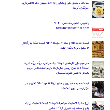
مقامات تایلندی ملی پرتغالی را با 580 میلیون دلار کلاهبرداری
رمزنگاری کردند
بالاترین کمترین شاخص MT4 –
forexmt4indicators.com
قیمت جدید طلا و سکه ۱۲ مهرماه ۱۴۰۴/ قیمت سکه بهار آزادی
۱۰ میلیون تومان تکان خورد
خبر مهم برای کارمندان دولت/ یک جراحی بزرگ بزرگ در راه
است؟ + توضیح رییس سازمان اداری و استخدامی درباره
تعدیل یا تغییر حقوق کارمندان
قیمت جدید دلار، یورو و سایر ارزها ۱۲ مهر ۱۴۰۴/ تکان چهار
هزار تومانی یورو ثبت شد
نرخ جدید لاستیک خودرو اعلام شد/ قیمت لاستیک پراید،
پژو و سمند چه تغییری کرد؟ + جدول