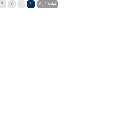
صفحه 1 از 4
1
2
3
4