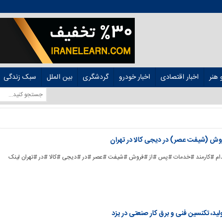
هنر
اخبار اقتصادی
اخبار خودرو
گردشگری
بین الملل
سبک زندگی
وش (شیفت عصر) در دیجی کالا در تهران
ad_] #استخدام #کارمند #خدمات #پس #از #فروش #شیفت #عصر #در #دیجی #کالا #در #تهران لینک
د، تکنسین فنی و برق کار صنعتی در یزد