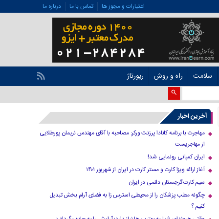
اعتبارات و مجوز ها
تماس با ما
درباره ما
سلامت
راه و روش
رپورتاژ
آخرین اخبار
مهاجرت با برنامه کانادا پرزنت ورکر: مصاحبه با آقای مهندس نریمان پورطلایی
از مهاجریست
ایران کمپانی رونمایی شد!
آغاز ارائه ویزا کارت و مستر کارت در ایران از شهریور ۱۴۰۱
سیم کارت گرجستان دائمی در ایران
چگونه مطب پزشکان را از محیطی استرس زا به فضای آرام بخش تبدیل
کنیم ؟