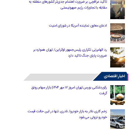
تاکید عراقچی بر ضرورت اهتمام جدی‌تر کشورهای منطقه به
مقابله با تجاوزات رژیم صهیونیستی
ادعای معاون نماینده آمریکا در شورای امنیت
رد اتهام‌زنی تکراری رئیس‌جمهور اوکراین/ تهران همواره بر
ضرورت پایان جنگ تاکید دارد
اخبار اقتصادی
رکوردشکنی بورس تهران امروز ۱۲ مهر ۱۴۰۴| بازار سهام رونق
گرفت
زخم کاری دلار به بازار خودرو/ نادری: تنها در این حالت قیمت
خودرو نزولی می‌شود