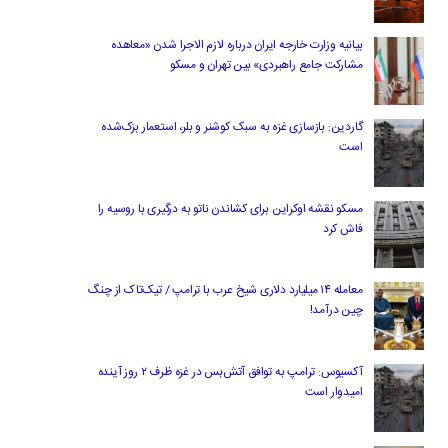
بیانیه وزارت خارجه ایران درباره لازم‌ الاجرا شدن «معاهده
مشارکت جامع راهبردی» بین تهران و مسکو
گاردین: بازسازی غزه به سبک کوشنر و بلر، استعمار بزک‌شده
است
مسکو نقشه اوکراین برای کشاندن ناتو به درگیری با روسیه را
فاش کرد
معامله ۱۴ میلیارد دلاری شیخ عرب با ترامپ / تیک‌تاک از چنگ
چین درآمد!
آکسیوس: ترامپ به توافق آتش‌بس در غزه ظرف ۲ روز آینده
امیدوار است