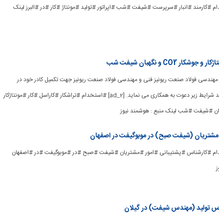
ad] #استخدام #کارمند #انبار #سرپرست #شیفت #شب #اپراتور #تولید #مونتاژ #کار #در #البرز لینک
ر CO2 و نگهبان شیفت شب
ی و مهندسی فولاد صنعت ریونیز فنی و مهندسی فولاد صنعت ریونیز جهت تکمیل کادر خود در
استان تهران از افراد واجد شرایط زیر دعوت به همکاری می نماید. [ad_2] #استخدام #تراشکار #کاراسل #کار #مونتاژکار
 مشتریان (شیفت صبح) در موبوگیفت در اصفهان
ad_] #استخدام #کارشناس #پشتیبانی #امور #مشتریان #شیفت #صبح #در #موبوگیفت #در #اصفهان
ز
س تولید (مهندس شیفت) در گیلان