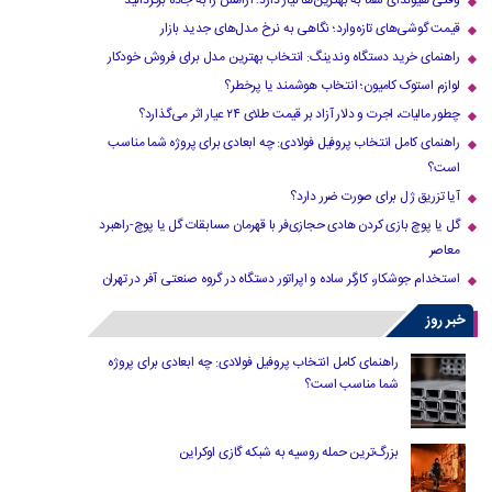
وقتی هیوندای شما به بهترین‌ها نیاز دارد؛ آرامش را به جاده برگردانید
قیمت گوشی‌های تازه‌وارد؛ نگاهی به نرخ مدل‌های جدید بازار
راهنمای خرید دستگاه وندینگ: انتخاب بهترین مدل برای فروش خودکار
لوازم استوک کامیون؛ انتخاب هوشمند یا پرخطر؟
چطور مالیات، اجرت و دلار آزاد بر قیمت طلای ۲۴ عیار اثر می‌گذارد؟
راهنمای کامل انتخاب پروفیل فولادی: چه ابعادی برای پروژه شما مناسب
است؟
آیا تزریق ژل برای صورت ضرر دارد​؟
گل یا پوچ بازی کردن هادی حجازی‌فر با قهرمان مسابقات گل یا پوچ-راهبرد
معاصر
استخدام جوشکار، کارگر ساده و اپراتور دستگاه در گروه صنعتی آفر در تهران
خبر روز
راهنمای کامل انتخاب پروفیل فولادی: چه ابعادی برای پروژه
شما مناسب است؟
بزرگ‌ترین حمله روسیه به شبکه گازی اوکراین