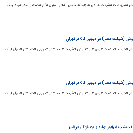
ad_] #استخدام #سرپرست #شیفت #مدیر #تولید #تکنسین #فنی #برق #کار #صنعتی #در #یزد لینک
وش (شیفت عصر) در دیجی کالا در تهران
ad_] #استخدام #کارمند #خدمات #پس #از #فروش #شیفت #عصر #در #دیجی #کالا #در #تهران لینک
وش (شیفت عصر) در دیجی کالا در تهران
ad_] #استخدام #کارمند #خدمات #پس #از #فروش #شیفت #عصر #در #دیجی #کالا #در #تهران لینک
شب، اپراتور تولید و مونتاژ کار در البرز