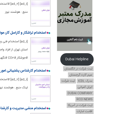
[_1] [ad_2
منبع : هوشمند نیوز
استخدام تراشکار و کاراسل کار، مونتاژکار و جوشکا
[ad_1] استخدام فن
#جوشکار #CO2 #نگهبان #شیفت #شب لینک منبع : هوشمند نیوز
Dubai Helpline
ثبت شرکت در انگلستان
استخدام کارشناس پشتیبانی امور
سیم کارت گرجستان
[1] [ad_2
مدرک ICDL
ثبت شرکت
ایران کمپانی
لینک منبع : هوشمند نیو
DUBAI COMPANY
RCO NEWS
ثبت شرکت در آمریکا
استخدام منشی مدیریت و کارشنا
اقامت امارات